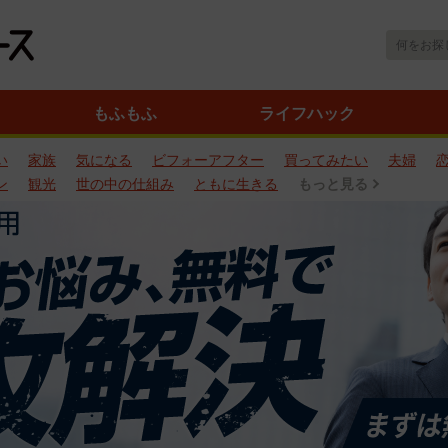
もふもふ
ライフハック
い
家族
気になる
ビフォーアフター
買ってみたい
夫婦
ン
観光
世の中の仕組み
ともに生きる
もっと見る