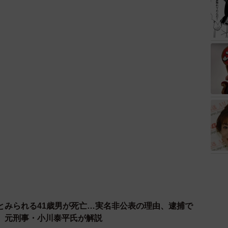
とみられる41歳男が死亡…実名非公表の理由、逮捕で
 元刑事・小川泰平氏が解説