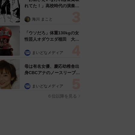
れてた！」高校時代の演奏会
がトラウマ……責められた学
生は楽器修理職人に 10年後
海川 まこと
再会した因縁の相手から思わ
ぬ申し出【漫画】
「ウソだろ」体重130kgの女
性芸人オダウエダ植田 大学
時代のほっそり姿に「マジ
で」
まいどなメディア
母は有名女優、慶応幼稚舎出
身CBCアナのノースリーブ姿
「育ちの良さが表情に表れて
る」「天使の笑顔」
まいどなメディア
６位以降を見る