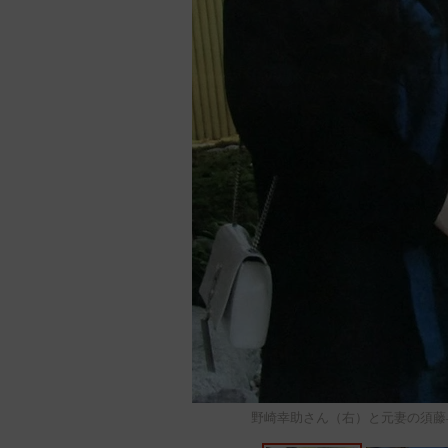
野崎幸助さん（右）と元妻の須藤早