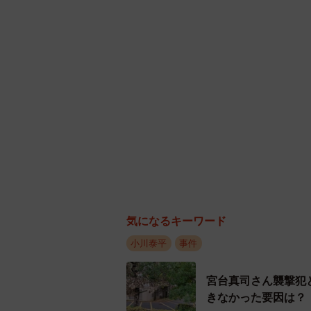
気になるキーワード
小川泰平
事件
宮台真司さん襲撃犯
きなかった要因は？