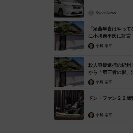
KyodoNews
「須藤早貴はやって
に小川泰平氏に証言
小川 泰平
殺人容疑逮捕の紀州
から「第三者の影」
小川 泰平
ドン・ファン２２歳
小川 泰平