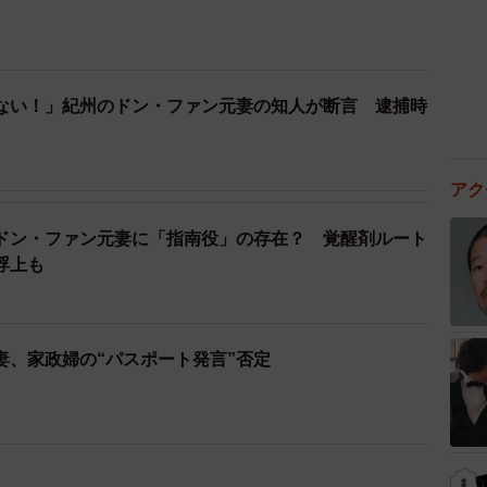
ない！」紀州のドン・ファン元妻の知人が断言 逮捕時
アク
ドン・ファン元妻に「指南役」の存在？ 覚醒剤ルート
浮上も
妻、家政婦の“パスポート発言”否定