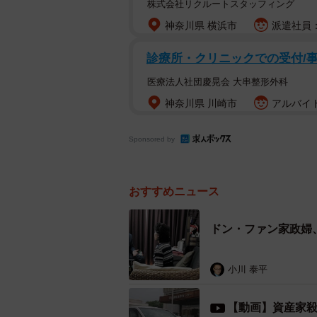
株式会社リクルートスタッフィング
神奈川県 横浜市
派遣社員：
診療所・クリニックでの受付/
医療法人社団慶晃会 大串整形外科
神奈川県 川崎市
アルバイト
Sponsored by
おすすめニュース
ドン・ファン家政婦
小川 泰平
【動画】資産家殺