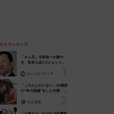
セスランキング
「キム兄」木村祐一が激や
せ、松本人志と2ショット
「一瞬、分からなかったわ」
「テキヤの兄さん」
まいどなメディア
「この人しかいない」26歳差
の“年の差婚”をした夫婦 出
会いは？反対する声はなかっ
た？ 今の思いを聞いた
古川 諭香
「お前さえいなければ金賞取