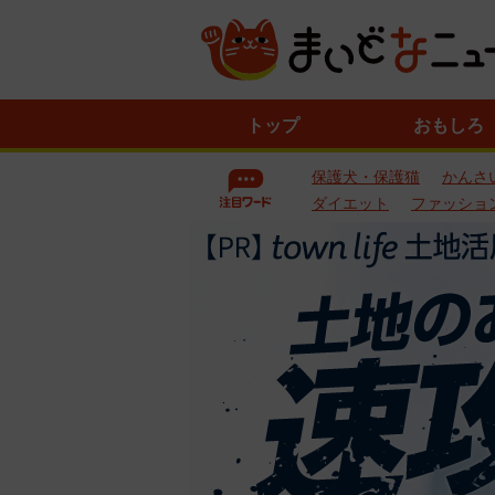
ニ
トップ
おもしろ
ュ
ー
保護犬・保護猫
かんさ
ス
一
ダイエット
ファッショ
覧