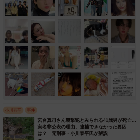
小川泰平
事件
宮台真司さん襲撃犯とみられる41歳男が死亡…
実名非公表の理由、逮捕できなかった要因
は？ 元刑事・小川泰平氏が解説