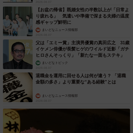
2026.08.07
【お盆の帰省】既婚女性の半数以上が「日常よ
り疲れる」 気遣いや準備で深まる夫婦の温度
感ギャップ鮮明に
まいどなニュース情報部
2026.08.07
父は「エミー賞」主演男優賞の真田広之 31歳
イケメン俳優が長髪ヒゲのワイルド近影「ガチ
ヒロさんそっくり」「新たな一面もステキ」
まいどなトピック
2026.08.07
退職金を運用に回せる人は何が違う？ 「退職
金額の多さ」より重要な“ある経験”とは
まいどなニュース情報部
2026.08.07