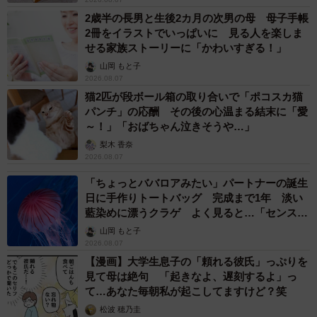
2歳半の長男と生後2カ月の次男の母 母子手帳
2冊をイラストでいっぱいに 見る人を楽しま
せる家族ストーリーに「かわいすぎる！」
山岡 もと子
2026.08.07
猫2匹が段ボール箱の取り合いで「ポコスカ猫
パンチ」の応酬 その後の心温まる結末に「愛
～！」「おばちゃん泣きそうや…」
梨木 香奈
2026.08.07
「ちょっとババロアみたい」パートナーの誕生
日に手作りトートバッグ 完成まで1年 淡い
藍染めに漂うクラゲ よく見ると…「センスす
ごい」
山岡 もと子
2026.08.07
【漫画】大学生息子の「頼れる彼氏」っぷりを
見て母は絶句 「起きなよ、遅刻するよ」っ
て…あなた毎朝私が起こしてますけど？笑
松波 穂乃圭