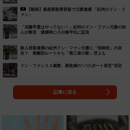
【動画】資産家殺害容疑で元妻逮捕 「紀州のドン・フ
ァン」
「須藤早貴はやってない！」紀州のドン・ファン元妻の知
人が断言 逮捕時に小川泰平氏に証言
殺人容疑逮捕の紀州ドン・ファン元妻に「指南役」の存
在？ 覚醒剤ルートから「第三者の影」浮上も
ドン・ファン２２歳妻、家政婦の“パスポート発言”否定
記事に戻る