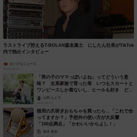
ラストライブ控えるT-BOLAN森友嵐士 にしたん社長がTikTok
内で独占インタビュー
まいどなニュース
2026.08.07
「男の子のママっぽいよね」ってどういう意
味？ 女系家族で育った母 いつもスカートと
ワンピースしか着ないし、ヒールも好き どの
へんが…
山岡 もと子
2026.08.07
猫用の爪研ぎおもちゃを買ったら…「これで合
ってますか？」予想外の使い方が大反響
「100点満点」「かわいいからよし！」
梨木 香奈
2026.08.07