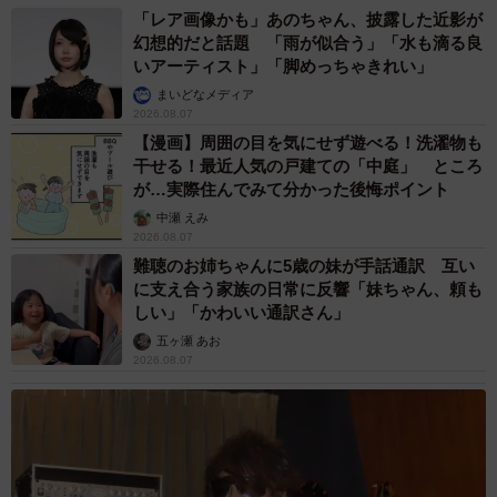
「レア画像かも」あのちゃん、披露した近影が
幻想的だと話題 「雨が似合う」「水も滴る良
いアーティスト」「脚めっちゃきれい」
まいどなメディア
2026.08.07
【漫画】周囲の目を気にせず遊べる！洗濯物も
干せる！最近人気の戸建ての「中庭」 ところ
が…実際住んでみて分かった後悔ポイント
中瀬 えみ
2026.08.07
難聴のお姉ちゃんに5歳の妹が手話通訳 互い
に支え合う家族の日常に反響「妹ちゃん、頼も
しい」「かわいい通訳さん」
五ヶ瀬 あお
2026.08.07