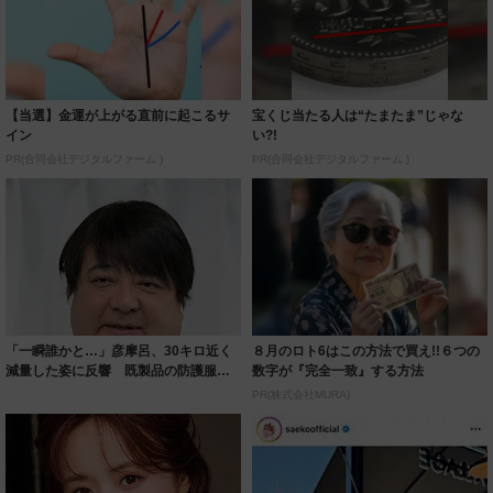
【当選】金運が上がる直前に起こるサ
宝くじ当たる人は“たまたま”じゃな
イン
い?!
PR(合同会社デジタルファーム )
PR(合同会社デジタルファーム )
「一瞬誰かと…」彦摩呂、30キロ近く
８月のロト6はこの方法で買え!!６つの
減量した姿に反響 既製品の防護服が
数字が『完全一致』する方法
着られると...
PR(株式会社MURA)