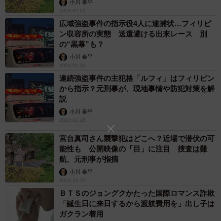
小川 泰平
2023.02.01
広域強盗事件の指示役4人に逮捕状…フィリピ
ン収容所の実態 送還避ける出来レース 別
の“黒幕”も？
小川 泰平
2023.01.30
連続強盗事件の主犯格「ルフィ」はフィリピン
から指示？元刑事が、現地事情や防犯対策を解
説
小川 泰平
2023.01.26
宮台真司さん襲撃犯はどこへ？近場で潜伏の可
能性も 公開映像の「目」に注目 捜査は難
航、元刑事が指摘
小川 泰平
2022.12.15
ＢＴＳのジョングクかたった国際ロマンス詐欺
「誕生日に来日するから渡航費用を」出し子は
ガクラン着用