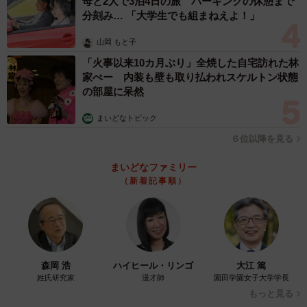
母と2人で3泊4日の旅 パーキングの休憩まで
分刻み… 「大学生でも組まねえよ！」
山岡 もと子
「火事以来10カ月ぶり」全焼した自宅訪れた林
家ぺー 内装も壁も取り払われスケルトン状態
の部屋に呆然
まいどなトピック
６位以降を見る
まいどなファミリー
（新着記事順）
森岡 浩
ハイヒール・リンゴ
大江 篤
姓氏研究家
漫才師
園田学園女子大学学長
もっと見る