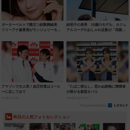
ガーターベルトで際立つ妖艶脚線美
紗栄子の長男 18歳のモデル、カジュ
フリーアナ森香澄がランジェリーモデ
アルコーデのおしゃれ近影が「両親の
ルに ｢PE...
いいとこ取...
アマゾンで大人気！血圧対策はコーヒ
「たばこ税なし」思わぬ朗報に喫煙者
ーに足してみて
が群がる新型タバコ
PR(森永乳業)
PR(株式会社HAL)
Recommended by
昨日の人気フォトセレクション