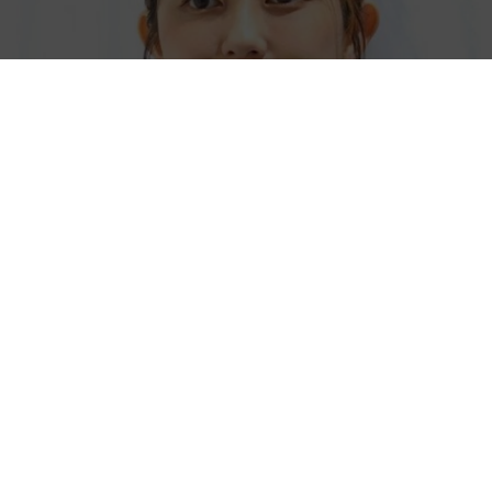
「人生こそがバラエティー」 マレーシア移住を報告した菊地亜
美 子どもの教育考え「小学校へ入学するこのタイミングで挑
戦」
まいどなトピック
2026.08.06
京都駅をぶらぶら→ホームの隅に何やら「ドロ
ン」のポーズをする忍者 この暑い中いったい
なぜ？ 近づいてみたら… 「見つかるなんて
未熟」
中将 タカノリ
2026.08.06
「明日ひま？」 知り合いから唐突なメッセー
ジ 用件次第で断ることもできる賢い返信文と
は？【漫画】