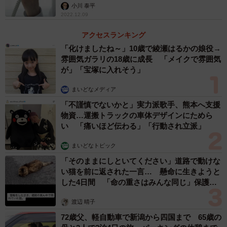
小川 泰平
2022.12.09
アクセスランキング
「化けましたね～」10歳で綾瀬はるかの娘役→
雰囲気ガラリの18歳に成長 「メイクで雰囲気
が」「宝塚に入れそう」
まいどなメディア
「不謹慎でないかと」実力派歌手、熊本へ支援
物資…運搬トラックの車体デザインにためら
い 「痛いほど伝わる」「行動され立派」
まいどなトピック
「そのままにしといてください」道路で動けな
い猫を前に返された一言… 懸命に生きようと
した4日間 「命の重さはみんな同じ」保護団
体代表の訴え
渡辺 晴子
72歳父、軽自動車で新潟から四国まで 65歳の