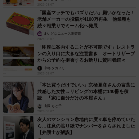
2026.08.07
「国産マッチでもバズりたい」願いかなった！
老舗メーカーの投稿が4100万再生 他業種も
続々相乗りでミーム化へ発展
まいどなニュース調査部
2026.08.07
「即座に案内することが不可能です」レストラ
ンの入り口に大きな注意書き オートリザーブ
からの予約を拒否するお断りに賛同者続々
中将 タカノリ
2026.08.07
「本は買うだけでいい」京極夏彦さんの言葉に
共感した女性→リビングの本棚に140冊を積
読 「家に自分だけの本屋さん」
山岡 もと子
2026.08.07
友人のマンション敷地内に度々車を停めていた
ら…注意の貼り紙でナンバーをさらされました
【弁護士が解説】