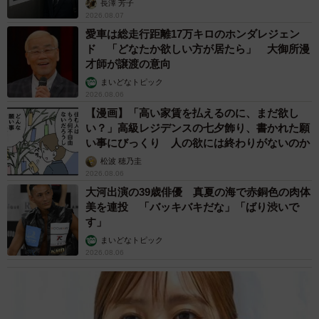
長澤 芳子
2026.08.07
愛車は総走行距離17万キロのホンダレジェン
ド 「どなたか欲しい方が居たら」 大御所漫
才師が譲渡の意向
まいどなトピック
2026.08.06
【漫画】「高い家賃を払えるのに、まだ欲し
い？」高級レジデンスの七夕飾り、書かれた願
い事にびっくり 人の欲には終わりがないのか
松波 穂乃圭
2026.08.06
大河出演の39歳俳優 真夏の海で赤銅色の肉体
美を連投 「バッキバキだな」「ばり渋いで
す」
まいどなトピック
2026.08.06