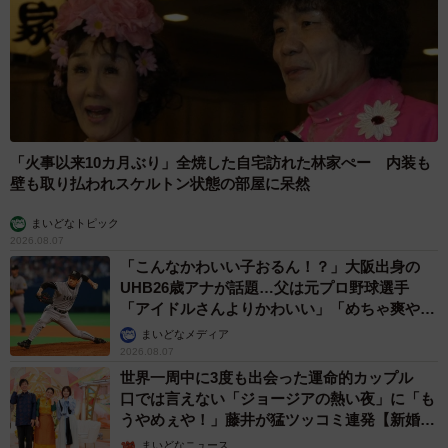
「火事以来10カ月ぶり」全焼した自宅訪れた林家ぺー 内装も
壁も取り払われスケルトン状態の部屋に呆然
まいどなトピック
2026.08.07
「こんなかわいい子おるん！？」大阪出身の
UHB26歳アナが話題…父は元プロ野球選手
「アイドルさんよりかわいい」「めちゃ爽や
か」
まいどなメディア
2026.08.07
世界一周中に3度も出会った運命的カップル
口では言えない「ジョージアの熱い夜」に「も
うやめぇや！」藤井が猛ツッコミ連発【新婚さ
ん】
まいどなニュース