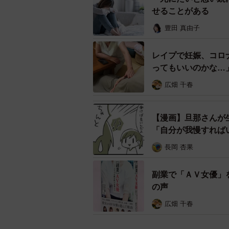
い、恥ずかしい。それを変えるには
せることがある
政もただ待っているのではなく、外
豊田 真由子
が、このプロジェクトなのです。
レイプで妊娠、コロ
そうなると、相談は電話だけでなくL
ってもいいのかな…
を充実させるとか、いきなり「困っ
広畑 千春
か、ホームページはもっと読みやす
気軽に「相談」というか現状を「話
【漫画】旦那さんが
「自分が我慢すれば
困窮、DV、虐待、望まない妊娠。
まで来て寄り添えたら。誰かに話す
長岡 杏果
労省も色々考えています。だから、
下さい。「もっとあなたを支えたい
副業で「ＡＶ女優」
の声
＊＊＊＊
広畑 千春
【相談窓口】