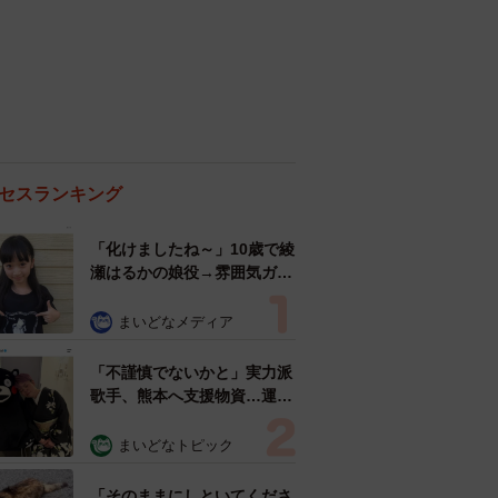
セスランキング
「化けましたね～」10歳で綾
瀬はるかの娘役→雰囲気ガラ
リの18歳に成長 「メイクで
雰囲気が」「宝塚に入れそ
まいどなメディア
う」
「不謹慎でないかと」実力派
歌手、熊本へ支援物資…運搬
トラックの車体デザインにた
めらい 「痛いほど伝わる」
まいどなトピック
「行動され立派」
「そのままにしといてくださ