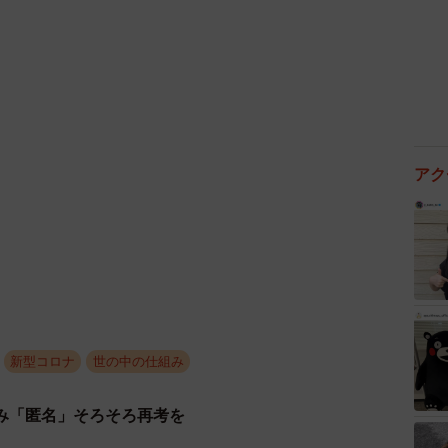
一ダイヤル」
は自治体により異なる）
okoro/
。岩手、宮城、福島県は0120･279･226）
アク
午後10時）
新型コロナ
世の中の仕組み
み「匿名」そろそろ再考を