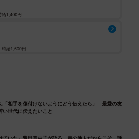
思うよりもずっと「恥をかきたくない」と思う気持ち
ubeチャンネルでも「ガチで洗濯機を買う」「冷蔵庫を買
給1,400円
があります。自分が店に行った時のために知識を付けて
こで「知らない」という恥をかきたくないのでは、と推
から恥をかいてもいい」じゃないのです。
時給1,600円
恥ずかしくて言わない」
私の周囲の若い子に聞いても、そんな経験は「ない」
り。でもしばらく話していると、そのうちの一人が恐る
えないことが）あっても、恥ずかしくて言わないと思い
といわれ、最近それが失われてきたとよく嘆かれます
での「恥の文化」が広がっているような気がするので
ん「相手を傷付けないようにどう伝えたら」 最愛の友
若い世代に伝えたいこと
に誰かに「助けて」と言える「援助希求力」(この言
が世界でも異常に低いのだそう。「助けて」と言いにく
けていた」豊田真由子が語る 赤の他人だからこそ、話