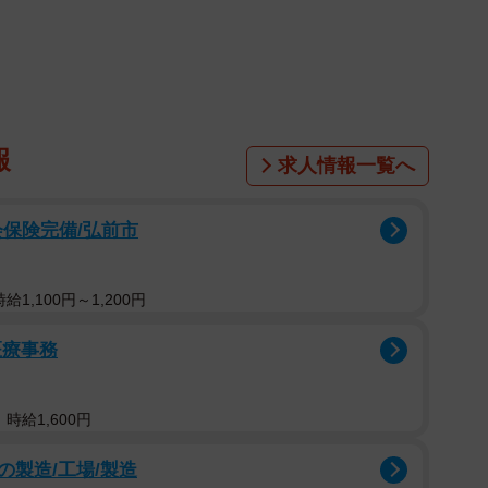
、厚生労働省が今年2月、幅広い分野の人を集めた
ェクトチーム」を立ち上げ、なんと私もそのメンバーに
紹介しきれませんが、中央大学大学院の佐藤教授、NPO
政治学者の三浦瑠麗さんや社会学者の古市憲寿さん達の
なんかで大丈夫かな」と正直不安に思いました。でも東
報
求人情報一覧へ
いていることもあり、「より身近な存在として発信する
という有難いお言葉もあって、私は私の立場で、出来る
会保険完備/弘前市
います。
！専門用語が飛び交い、付いていくのに必死で、何度
1,100円～1,200円
とお願いする始末。でも、今回、改めて知りましたが、
医療事務
る分析をし、それを元に例えば電話相談や特例貸付の償
策をしてきているのに、悲しいかな、それが私達一般庶
に困っている人って、ネットで自分達の事を「生活困窮
時給1,600円
のご指摘もごもっとも。
製造/工場/製造