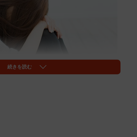
続きを読む
1/2
…違う意味での「恥の文化」が広がっているのかもしれません＝
one/stock.adobe.com
自殺者数が増えている。女性は男性に比べ、パートや
く人が多く、雇い止めに遭って困窮したり、「お家時
刻化したりと、様々な背景があるようです。
ロジェクトチーム」