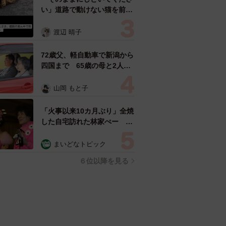
い」道路で動けない猫を前に
返された一言… 懸命に生き
ようとした4日間 「命の重
渡辺 晴子
さはみんな同じ」保護団体代
表の訴え
72歳父、軽自動車で新潟から
四国まで 65歳の母と2人で
3泊4日の旅 パーキングの休
憩まで分刻み… 「大学生で
山岡 もと子
も組まねえよ！」
「火事以来10カ月ぶり」全焼
した自宅訪れた林家ぺー 内
装も壁も取り払われスケルト
ン状態の部屋に呆然
まいどなトピック
６位以降を見る