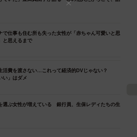
教育課程に盛り込むことが何より大切ですが、現状、行
に出て困っている人を見つけに行こう－という取り組み
ナで仕事も住む所も失った女性が「赤ちゃん可愛いと思
INEやツイッター、インスタグラムなどSNSツール
」と思えるまで
てる？」と聞くのではなくて「最近どう？」と尋ねると
くQ&Aも簡潔に、とか。もっと若い人や困った人たちが
せる」事が大切だと痛感しています。
生活費を渡さない…これって経済的DVじゃない？
いい」はダメ
一人で抱え込んで迷宮に入り込んでしまう前に、そば
ことで頭の中が整理されることもあります。皆さん、厚
もっと「利用」していい。困ったらちょっと覗いてみて
」「もっと頼って厚労省！」
を選ぶ女性が増えている 銀行員、生保レディたちの生