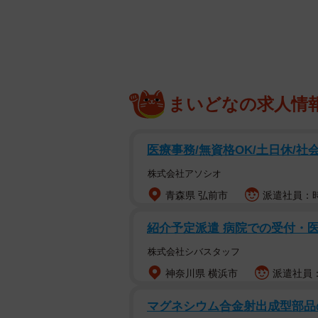
そうした人たちを何とか支えようと
「コロナ禍の雇用・女性支援プロジ
選んで頂きました。メンバー全員を
法人フローレンス代表駒崎氏、国際
そうそうたる顔ぶれで、最初は「私
まいどなの求人情
京、大阪で情報番組に出演させて頂
ことがリンゴさんのお仕事では？」
医療事務/無資格OK/土日休/社
ことを精一杯していきたいと思って
株式会社アソシオ
ただ、この会議が何せ言葉が難しい
青森県 弘前市
派遣社員：時給
も「もう少し分かりやすい言葉で」
紹介予定派遣 病院での受付・
厚生労働省って本当にありとあらゆ
還免除などの命を守る対策、困窮対
株式会社シバスタッフ
民レベルまでは届いていない。本当
神奈川県 横浜市
派遣社員：
者」とは検索しないという古市さん
マグネシウム合金射出成型部品の