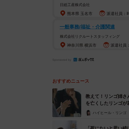
今の、若い人たちは、私たち世代が
日総工産株式会社
が強いと感じるのです。私のYouT
熊本県 玉名市
派遣社員：時
う」という企画にはそれなりの反響
一般事務/福祉・介護関連
おきたいという人が多いのかな、そ
測したりします。昔のように「若い
株式会社リクルートスタッフィング
神奈川県 横浜市
派遣社員：
「もし生理用品買えなくても、
Sponsored by
最近話題の「生理の貧困」もそう。
「周りにもいない」という答えばか
恐る「もし（困窮して生理用品が買
おすすめニュース
ます」。日本は昔から「恥の文化」
が、その「恥」とは違う、別の意味
教えて！リンゴ姉さ
す。
を亡くしたリンゴが
ハイヒール・リンゴ
そうでなくとも、日本人は困った時
葉もこのP.Tで初めて知りました)
「死にたいと思い続