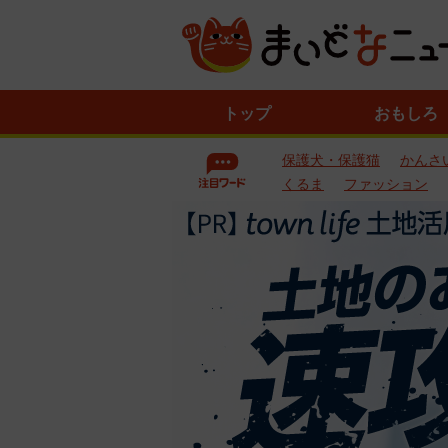
ニ
トップ
おもしろ
ュ
ー
保護犬・保護猫
かんさ
ス
一
くるま
ファッション
覧