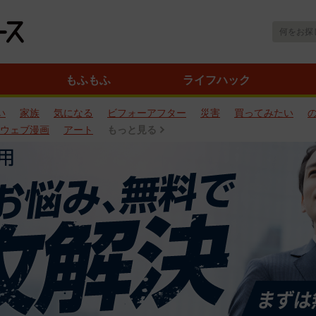
もふもふ
ライフハック
い
家族
気になる
ビフォーアフター
災害
買ってみたい
ウェブ漫画
アート
もっと見る