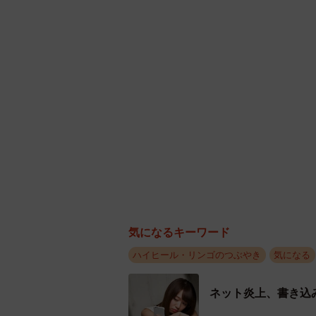
・厚生労働省「こころの健康相談統
電話0570・064・556（対応時間
https://www.mhlw.go.jp/mamorouyok
・よりそいホットライン
電話0120・279・338（24時間対応
https://www.since2011.net/yorisoi/
・日本いのちの電話連盟
電話0570・783・556（午前10時～
https://www.inochinodenwa.org/
気になるキーワード
ハイヒール・リンゴのつぶやき
気になる
ネット炎上、書き込