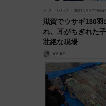
トップ
いきもの
滋賀でウサギ130羽の
滋賀でウサギ130
れ、耳がちぎれた
壮絶な現場
渡辺 晴子