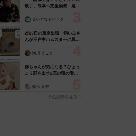
歌手、熊本へ支援物資…運搬
トラックの車体デザインにた
めらい 「痛いほど伝わる」
まいどなトピック
「行動され立派」
2泊3日の東京出張→飼い主さ
んが不在中ハムスターに異
変 眉間にできた深いしわ、
「急に老けた？」【漫画】
海川 まこと
赤ちゃんが気になる？ひょっ
こり顔を出す2匹の猫の愛ら
しさに悶絶…！ 「こんなか
わいい構図あります？」「ベ
梨木 香奈
ストショットすぎる！」
６位以降を見る