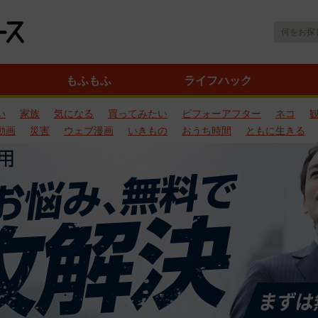
もふもふ
ライフハック
い
家族
気になる
買ってみたい
ビフォーアフター
ネコ
動画
災害
ウェブ漫画
いきもの
おうち時間
ともに生きる