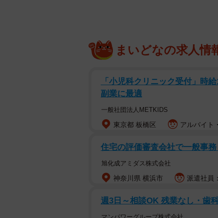
まいどなの求人情
「小児科クリニック受付」時給150
副業に最適
一般社団法人METKIDS
東京都 板橋区
アルバイト・
住宅の評価審査会社で一般事
旭化成アミダス株式会社
神奈川県 横浜市
派遣社員：
週3日～相談OK 残業なし・歯
マンパワーグループ株式会社