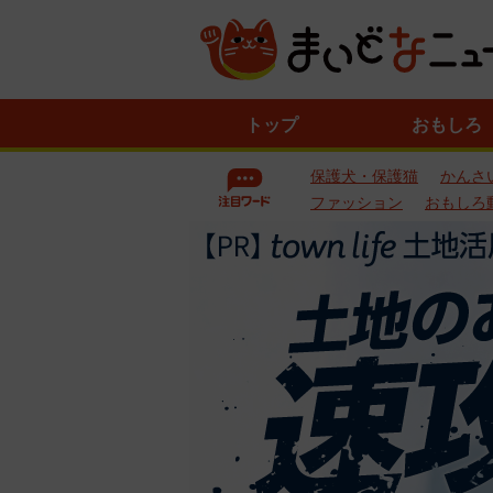
ニ
トップ
おもしろ
ュ
ー
保護犬・保護猫
かんさ
ス
一
ファッション
おもしろ
覧