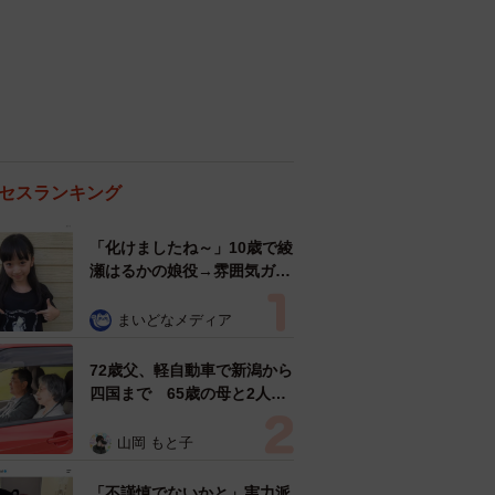
セスランキング
「化けましたね～」10歳で綾
瀬はるかの娘役→雰囲気ガラ
リの18歳に成長 「メイクで
雰囲気が」「宝塚に入れそ
まいどなメディア
う」
72歳父、軽自動車で新潟から
四国まで 65歳の母と2人で
3泊4日の旅 パーキングの休
憩まで分刻み… 「大学生で
山岡 もと子
も組まねえよ！」
「不謹慎でないかと」実力派