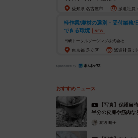
愛知県 名古屋市
派遣社員：
軽作業/廃材の選別・受付業務/
できる環境
NEW
日研トータルソーシング株式会社
東京都 足立区
派遣社員：時
Sponsored by
おすすめニュース
【写真】保護当時
半分の皮膚や筋肉な
渡辺 晴子