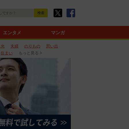
エンタメ
マンガ
観光
夫婦
のりもの
思い出
住まい
もっと見る