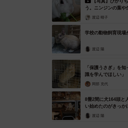
【写真】ひかり
う。ニンジンの葉や
渡辺 晴子
学校の動物飼育現場
渡辺 陽
「保護うさぎ」を知
識を学んでほしい」
岡部 充代
8畳2間に犬164頭
い始めたのがきっか
渡辺 陽