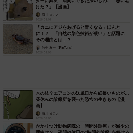
今の思いを聞いた
古川 諭香
「お前さえいなければ金賞取れてた！」高校時
代の演奏会がトラウマ……責められた学生は楽
器修理職人に 10年後再会した因縁の相手から
思わぬ申し出【漫画】
海川 まこと
「ウソだろ」体重130kgの女性芸人オダウエダ
植田 大学時代のほっそり姿に「マジで」
まいどなメディア
「体だけ別生物みたい」初めて川遊びをした
犬、濡れた直後の激変ぶりが話題 「新種
だ！」「河童だ」「毛刈りされたあとの羊」
梨木 香奈
「これが不動柴か…」初めて外を散歩した豆柴
→2分後、足元でうるうる 「かわいすぎる」