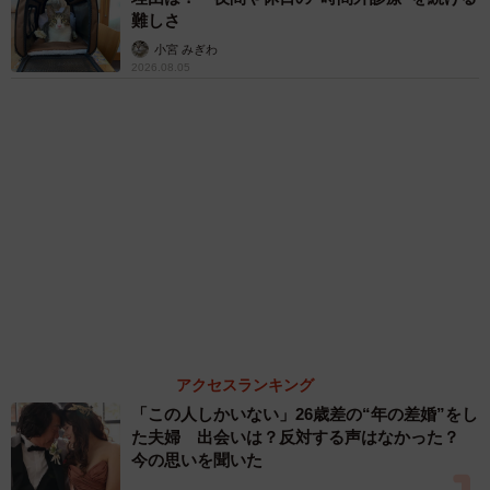
「ぬいぐるみみたい」
梨木 香奈
６位以降を見る
まいどなファミリー
（新着記事順）
森岡 浩
ハイヒール・リンゴ
大江 篤
姓氏研究家
漫才師
園田学園女子大学学長
もっと見る
業績悪化で退職勧奨を受けた30代会社員 会社
都合退職ならば失業手当を早く受け取れるが…
再就職の活動で不利になりませんか？【キャリ
アカウンセラーが解説】
長澤 芳子
2026.08.09