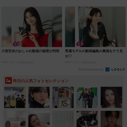
着られると...
いいとこ取...
小室安未のおしゃれ動画の秘密が判明
専属モデルの動画編集の裏側をチラ見
せ♡
PR(アドビ｜CanCam.jp)
PR(アドビ｜CanCam.jp)
Recommended by
昨日の人気フォトセレクション