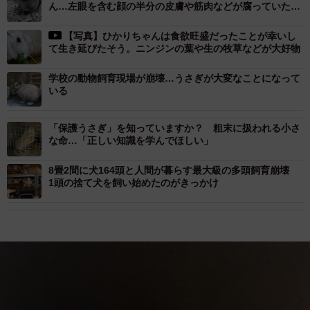
ん…左眼を含む顔の半分の皮膚や筋肉などが腐っていたと
いう
【写真】ひかりちゃんは食欲旺盛だったことが幸いし
て生き延びたそう。ニンジンの葉や生の牧草などが大好物
学校の動物飼育現場が崩壊…うさぎが大変なことになって
いる
「保護うさぎ」を知っていますか？ 粗末に扱われる小さ
な命…「正しい知識を学んでほしい」
8畳2間に犬164頭と人間が暮らす最大級の多頭飼育崩壊
1頭の捨て犬を飼い始めたのがきっかけ