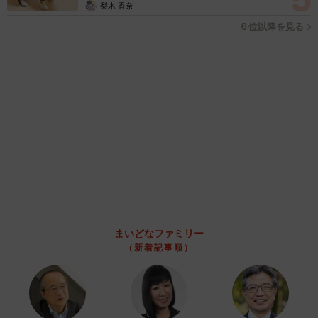
「右ひじ左ひじ交互に見て♪」お笑いコンビ元メンバー髪型激
変 命を救う資格を取得「えええ！！すごすぎます！」→本名
も明らかに
まいどなメディア
2026.08.09
帰省は控えても感謝は届けたい…「お盆玉」っ
て知ってる？「あげる派」の4割が金額アッ
プ、相場はいくら？
まいどなニュース情報部
2026.08.09
「これが不動柴か…」初めて外を散歩した豆柴
→2分後、足元でうるうる 「かわいすぎる」
「ぬいぐるみみたい」
梨木 香奈
2026.08.09
「体だけ別生物みたい」初めて川遊びをした
犬、濡れた直後の激変ぶりが話題 「新種
だ！」「河童だ」「毛刈りされたあとの羊」
梨木 香奈
2026.08.09