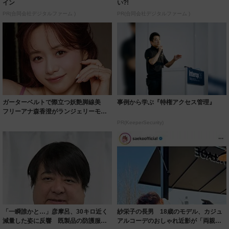
イン
い?!
PR(合同会社デジタルファーム )
PR(合同会社デジタルファーム )
ガーターベルトで際立つ妖艶脚線美
事例から学ぶ『特権アクセス管理』
フリーアナ森香澄がランジェリーモデ
ルに ｢PE...
PR(KeeperSecurity)
「一瞬誰かと…」彦摩呂、30キロ近く
紗栄子の長男 18歳のモデル、カジュ
減量した姿に反響 既製品の防護服が
アルコーデのおしゃれ近影が「両親の