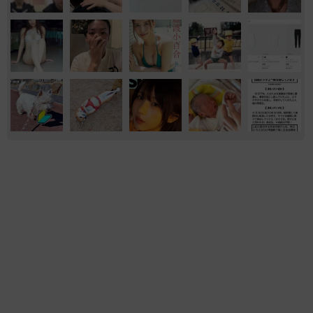
もふもふ
保護犬・保護猫
かんさい
いきもの
滋賀
熊本地震でペット同伴の避難を諦める人に胸を
痛め… 被災ペットの受け入れ先をアプリに表
示する「動物避難所マップ」が始動
平藤 清刀
2026.08.08
2泊3日の東京出張→飼い主さんが不在中ハムス
ターに異変 眉間にできた深いしわ、「急に老
けた？」【漫画】
海川 まこと