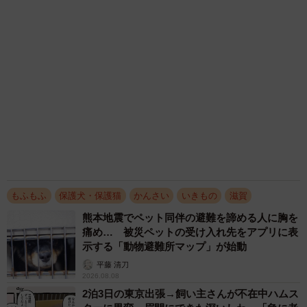
2026.08.08
「カニにアジをあげると青くなる」ほんと
に！？ 「自然の染色技術が凄い」と話題に
その理由とは…？
竹中 友一（RinToris）
2026.08.06
木の枝？エアコンの送風口から細長いものが…
昼休みの診療所を襲った恐怖の生きもの【漫
画】
海川 まこと
2026.08.05
かかりつけ動物病院の「時間外診療」が減少の
理由は？ 夜間や休日の“時間外診療”を続ける
難しさ
小宮 みぎわ
2026.08.05
アクセスランキング
「この人しかいない」26歳差の“年の差婚”をし
た夫婦 出会いは？反対する声はなかった？