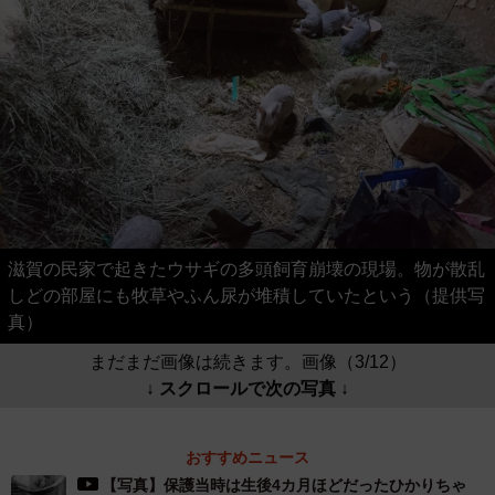
滋賀の民家で起きたウサギの多頭飼育崩壊の現場。物が散乱
しどの部屋にも牧草やふん尿が堆積していたという（提供写
真）
まだまだ画像は続きます。画像（3/12）
↓ スクロールで次の写真 ↓
おすすめニュース
【写真】保護当時は生後4カ月ほどだったひかりちゃ