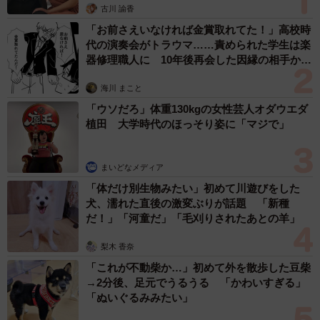
正直しんどい夏のレジャーランキング、3位
「帰省」、2位「バーベキュー」を抑えた1位
は？
まいどなデータ
2026.08.09
「好奇心ハンパない」NHK気象キャスター、真
っ赤なワンピでミュージカル「愛の不時着」を
観劇 三山凌輝さんらポスターと記念撮影
まいどなトピック
2026.08.09