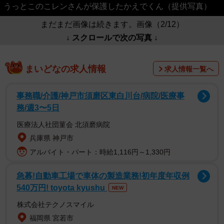
うっとこのこレンさんが保護したかえでくん（提供写真）
まだまだ画像は続きます。画像（2/12）
↓ スクロールで次の写真 ↓
まいどなの求人情報
求人情報一覧へ
事務職/介護/神戸市須磨区東白川台/病院/医療事
務/週3〜5日
医療法人社団菫会 北須磨病院
兵庫県 神戸市
アルバイト・パート：時給1,116円～1,330円
急募!自動車工場で車体の製造業務!初年度年収例
540万円! toyota kyushu
NEW
株式会社テクノスマイル
福岡県 宮若市