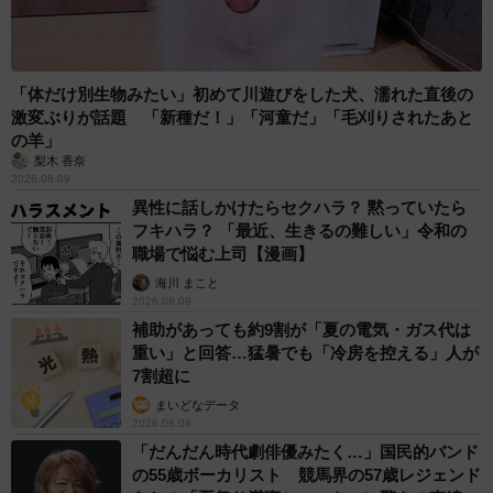
「体だけ別生物みたい」初めて川遊びをした犬、濡れた直後の
激変ぶりが話題 「新種だ！」「河童だ」「毛刈りされたあと
の羊」
梨木 香奈
2026.08.09
異性に話しかけたらセクハラ？ 黙っていたら
フキハラ？ 「最近、生きるの難しい」令和の
職場で悩む上司【漫画】
海川 まこと
2026.08.09
補助があっても約9割が「夏の電気・ガス代は
重い」と回答…猛暑でも「冷房を控える」人が
7割超に
まいどなデータ
2026.08.08
「だんだん時代劇俳優みたく…」国民的バンド
の55歳ボーカリスト 競馬界の57歳レジェンド