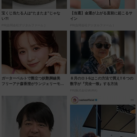
宝くじ当たる人は“たまたま”じゃな
【当選】金運が上がる直前に起こるサ
い?!
イン
PR(合同会社デジタルファーム )
PR(合同会社デジタルファーム )
ガーターベルトで際立つ妖艶脚線美
８月のロト6はこの方法で買え!!６つの
フリーアナ森香澄がランジェリーモデ
数字が『完全一致』する方法
ルに ｢PE...
PR(株式会社MURA)