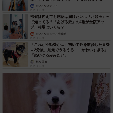
まいどなメディア
2026.08.09
帰省は控えても感謝は届けたい…「お盆玉」っ
て知ってる？「あげる派」の4割が金額アッ
プ、相場はいくら？
まいどなニュース情報部
2026.08.09
「これが不動柴か…」初めて外を散歩した豆柴
→2分後、足元でうるうる 「かわいすぎる」
「ぬいぐるみみたい」
梨木 香奈
2026.08.09