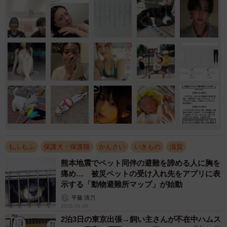
もふもふ
保護犬・保護猫
かんさい
いきもの
滋賀
熊本地震でペット同伴の避難を諦める人に胸を
痛め… 被災ペットの受け入れ先をアプリに表
示する「動物避難所マップ」が始動
平藤 清刀
2026.08.08
2泊3日の東京出張→飼い主さんが不在中ハムス