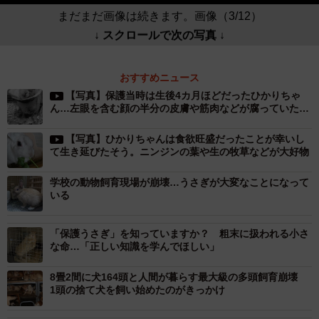
まだまだ画像は続きます。画像（3/12）
↓ スクロールで次の写真 ↓
おすすめニュース
【写真】保護当時は生後4カ月ほどだったひかりちゃ
ん…左眼を含む顔の半分の皮膚や筋肉などが腐っていたと
いう
【写真】ひかりちゃんは食欲旺盛だったことが幸いし
て生き延びたそう。ニンジンの葉や生の牧草などが大好物
学校の動物飼育現場が崩壊…うさぎが大変なことになって
いる
「保護うさぎ」を知っていますか？ 粗末に扱われる小さ
な命…「正しい知識を学んでほしい」
8畳2間に犬164頭と人間が暮らす最大級の多頭飼育崩壊
1頭の捨て犬を飼い始めたのがきっかけ