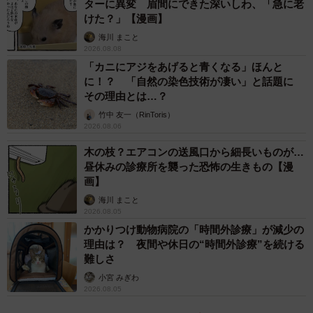
ターに異変 眉間にできた深いしわ、「急に老
けた？」【漫画】
海川 まこと
2026.08.08
「カニにアジをあげると青くなる」ほんと
に！？ 「自然の染色技術が凄い」と話題に
その理由とは…？
竹中 友一（RinToris）
2026.08.06
木の枝？エアコンの送風口から細長いものが…
昼休みの診療所を襲った恐怖の生きもの【漫
画】
海川 まこと
2026.08.05
かかりつけ動物病院の「時間外診療」が減少の
理由は？ 夜間や休日の“時間外診療”を続ける
難しさ
小宮 みぎわ
2026.08.05