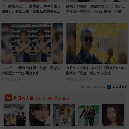
「一瞬誰かと…」彦摩呂、30キロ近く
紗栄子の長男 18歳のモデル、カジュ
減量した姿に反響 既製品の防護服が
アルコーデのおしゃれ近影が「両親の
着られると...
いいとこ取...
コンビニで買うのは損！たばこ税なし
８月のロト6はこの方法で買え!!６つの
の新型タバコが爆売れ中
数字が『完全一致』する方法
PR(株式会社HAL)
PR(株式会社MURA)
Recommended by
昨日の人気フォトセレクション