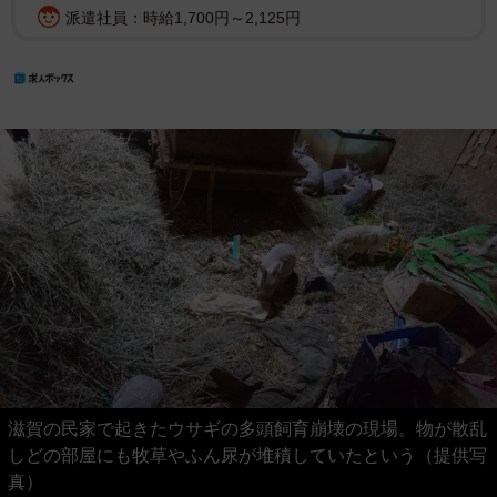
派遣社員：時給1,700円～2,125円
滋賀の民家で起きたウサギの多頭飼育崩壊の現場。物が散乱
しどの部屋にも牧草やふん尿が堆積していたという（提供写
真）