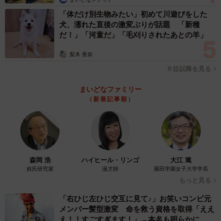
「体だけ別生物みたい」初めて川遊びをした
犬、濡れた直後の激変ぶりが話題 「新種
だ！」「河童だ」「毛刈りされたあとの羊」
梨木 香奈
６位以降を見る
まいどなファミリー
（新着記事順）
森岡 浩
ハイヒール・リンゴ
大江 篤
姓氏研究家
漫才師
園田学園女子大学学長
もっと見る
「右ひじ左ひじ交互に見て♪」お笑いコンビ元
メンバー髪型激変 命を救う資格を取得「ええ
え！！すごすぎます！」→本名も明らかに