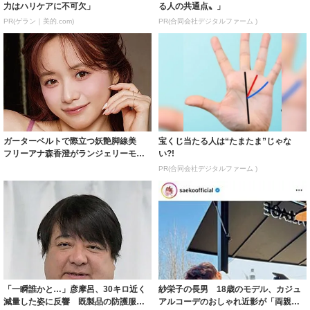
力はハリケアに不可欠」
る人の共通点〟」
PR(ゲラン｜美的.com)
PR(合同会社デジタルファーム )
ガーターベルトで際立つ妖艶脚線美
宝くじ当たる人は“たまたま”じゃな
フリーアナ森香澄がランジェリーモデ
い?!
ルに ｢PE...
PR(合同会社デジタルファーム )
「一瞬誰かと…」彦摩呂、30キロ近く
紗栄子の長男 18歳のモデル、カジュ
減量した姿に反響 既製品の防護服が
アルコーデのおしゃれ近影が「両親の