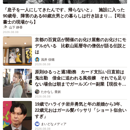
「息子を一人にしてきたんです、帰らないと」 施設に入った
90歳母、障害のある60歳次男との暮らしは行き詰まり…【司法
書士の現場から】
山下 静香
2026.08.08
京都の百貨店が開催のお化け屋敷のお化けにモ
デルがいる 比叡山延暦寺の僧侶が語る伝説と
は
浅井 佳穂
2026.08.08
原則ゆるっと週3勤務 カード支払い日直前は
鬼出勤 借金に追われる風俗嬢 それでも足り
ない場合は朝までガールズバー副業【現役キャ
ストに取材】
たかなし 亜妖
2026.08.08
19歳でハライチ岩井勇気と年の差婚から3年、
22歳元おはガール髪バッサリ「ショート似合い
すぎ」
まいどなメディア
2026.08.08