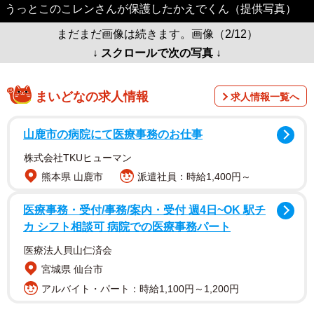
うっとこのこレンさんが保護したかえでくん（提供写真）
まだまだ画像は続きます。画像（2/12）
↓ スクロールで次の写真 ↓
まいどなの求人情報
求人情報一覧へ
山鹿市の病院にて医療事務のお仕事
株式会社TKUヒューマン
熊本県 山鹿市
派遣社員：時給1,400円～
医療事務・受付/事務/案内・受付 週4日~OK 駅チ
カ シフト相談可 病院での医療事務パート
医療法人貝山仁済会
宮城県 仙台市
アルバイト・パート：時給1,100円～1,200円