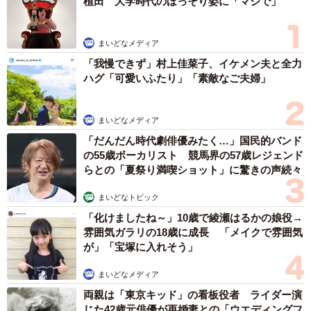
植田 大学時代のほっそり姿に「マジで」
まいどなメディア
「我慢できず」村上佳菜子、イケメン夫と全力
ハグ「可愛いふたり」「素敵なご夫婦」
まいどなメディア
「だんだん時代劇俳優みたく…」国民的バンド
の55歳ボーカリスト 競馬界の57歳レジェンド
らとの「夏祭り満喫ショット」に驚きの声続々
まいどなトピック
「化けましたね～」10歳で綾瀬はるかの娘役→
雰囲気ガラリの18歳に成長 「メイクで雰囲気
が」「宝塚に入れそう」
まいどなメディア
両親は「東京キッド」の看板役者 ライダー演
じた42歳元俳優が再婚妻との「ウエディングフ