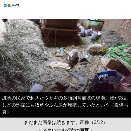
滋賀の民家で起きたウサギの多頭飼育崩壊の現場。物が散乱
しどの部屋にも牧草やふん尿が堆積していたという（提供写
真）
まだまだ画像は続きます。画像（3/12）
↓ スクロールで次の写真 ↓