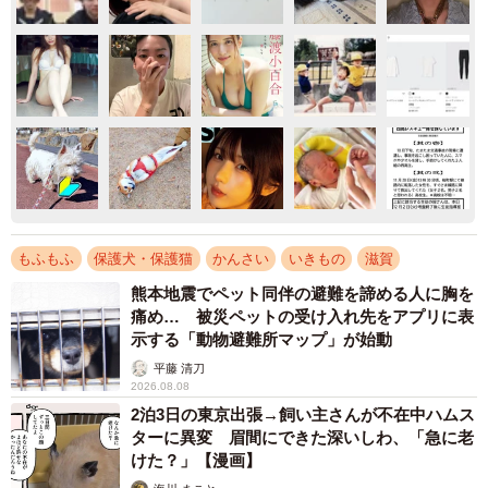
もふもふ
保護犬・保護猫
かんさい
いきもの
滋賀
熊本地震でペット同伴の避難を諦める人に胸を
痛め… 被災ペットの受け入れ先をアプリに表
示する「動物避難所マップ」が始動
平藤 清刀
2026.08.08
2泊3日の東京出張→飼い主さんが不在中ハムス
ターに異変 眉間にできた深いしわ、「急に老
けた？」【漫画】