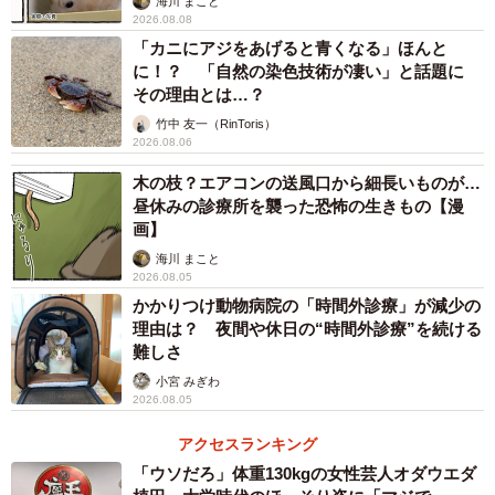
海川 まこと
2026.08.08
「カニにアジをあげると青くなる」ほんと
に！？ 「自然の染色技術が凄い」と話題に
その理由とは…？
竹中 友一（RinToris）
2026.08.06
木の枝？エアコンの送風口から細長いものが…
昼休みの診療所を襲った恐怖の生きもの【漫
画】
海川 まこと
2026.08.05
かかりつけ動物病院の「時間外診療」が減少の
理由は？ 夜間や休日の“時間外診療”を続ける
難しさ
小宮 みぎわ
2026.08.05
アクセスランキング
「ウソだろ」体重130kgの女性芸人オダウエダ