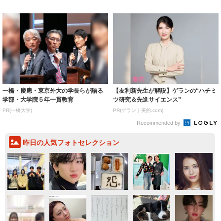
着られると...
いいとこ取...
一橋・慶應・東京外大の学長らが語る
【友利新先生が解説】ゲランの“ハチミ
学部・大学院５年一貫教育
ツ研究＆先進サイエンス”
PR(一橋大学)
PR(ゲラン｜美的.com)
Recommended by
昨日の人気フォトセレクション