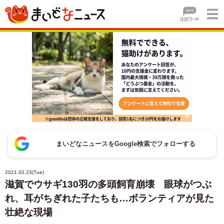
まいどなニュースをGoogle検索でフォローする
2021.02.23(Tue)
滋賀でウサギ130羽の多頭飼育崩壊 眼球がつぶ
れ、耳がちぎれた子たちも…ボランティアが見た
壮絶な現場