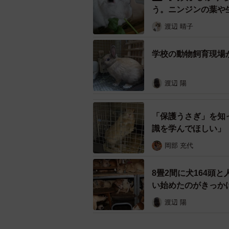
う。ニンジンの葉や
渡辺 晴子
学校の動物飼育現場
渡辺 陽
「保護うさぎ」を知
識を学んでほしい」
岡部 充代
8畳2間に犬164頭
い始めたのがきっか
渡辺 陽