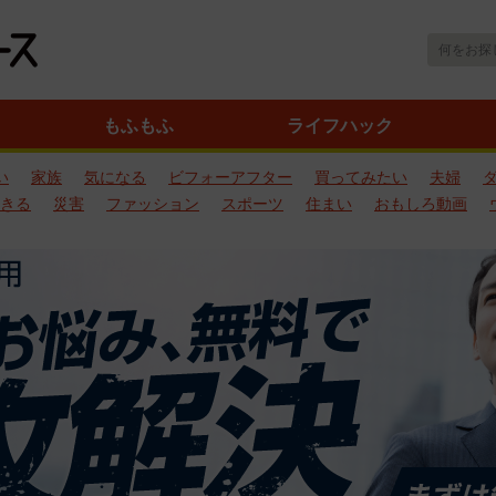
もふもふ
ライフハック
い
家族
気になる
ビフォーアフター
買ってみたい
夫婦
きる
災害
ファッション
スポーツ
住まい
おもしろ動画