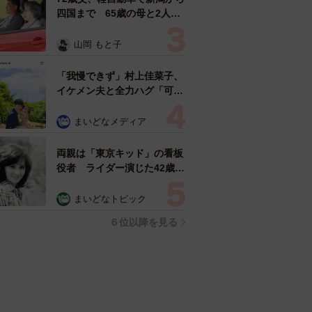
四国まで 65歳の母と2人で
3泊4日の旅 パーキングの休
憩まで分刻み… 「大学生で
山岡 もと子
も組まねえよ！」
「我慢できず」村上佳菜子、
イケメン夫と全力ハグ「可愛
いふたり」「素敵なご夫婦」
まいどなメディア
両親は「東京キッド」の看板
役者 ライダー演じた42歳元
俳優が再婚妻との「ウエディ
ングフォト」計画を明言
まいどなトピック
「センスあるカメラマン求
６位以降を見る
む」