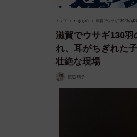
トップ
いきもの
滋賀でウサギ130羽の
滋賀でウサギ130
れ、耳がちぎれた
壮絶な現場
渡辺 晴子