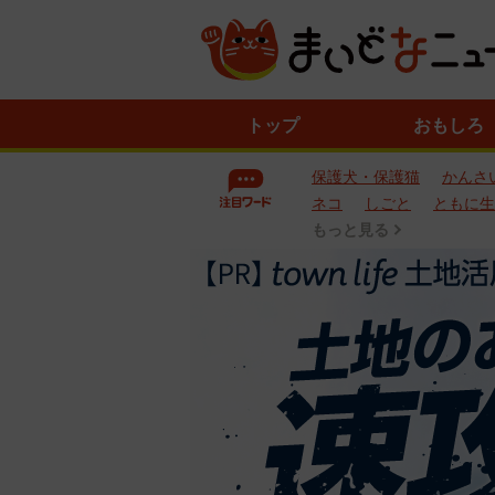
ニ
トップ
おもしろ
ュ
ー
保護犬・保護猫
かんさ
ス
一
ネコ
しごと
ともに生
覧
もっと見る