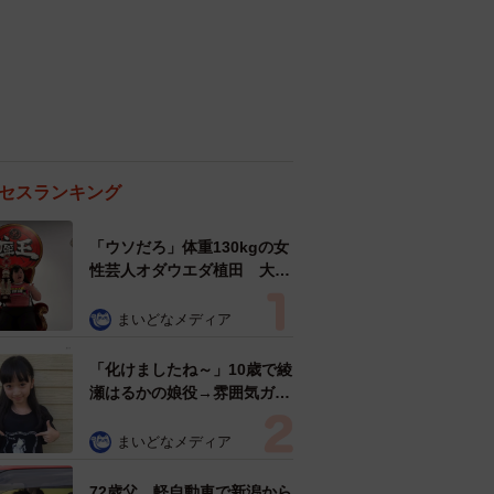
セスランキング
「ウソだろ」体重130kgの女
性芸人オダウエダ植田 大学
時代のほっそり姿に「マジ
で」
まいどなメディア
「化けましたね～」10歳で綾
瀬はるかの娘役→雰囲気ガラ
リの18歳に成長 「メイクで
雰囲気が」「宝塚に入れそ
まいどなメディア
う」
72歳父、軽自動車で新潟から