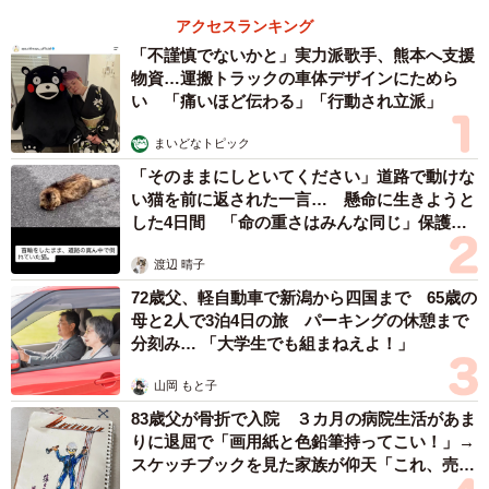
アクセスランキング
「不謹慎でないかと」実力派歌手、熊本へ支援
物資…運搬トラックの車体デザインにためら
い 「痛いほど伝わる」「行動され立派」
まいどなトピック
「そのままにしといてください」道路で動けな
い猫を前に返された一言… 懸命に生きようと
した4日間 「命の重さはみんな同じ」保護団
体代表の訴え
渡辺 晴子
72歳父、軽自動車で新潟から四国まで 65歳の
母と2人で3泊4日の旅 パーキングの休憩まで
分刻み… 「大学生でも組まねえよ！」
山岡 もと子
83歳父が骨折で入院 ３カ月の病院生活があま
りに退屈で「画用紙と色鉛筆持ってこい！」→
スケッチブックを見た家族が仰天「これ、売れ
ますよ…」