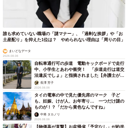
誰も求めていない職場の「謎マナー」、「過剰な挨拶」や「お
土産配り」を抑えた1位は？ やめられない理由は「周りの目」
まいどなデータ
2026.08.06
自転車通行可の歩道 電動キックボードで走行
中、小学生とあわや衝突！ 「歩道走行は道交
法違反でしょ」と指摘されました【弁護士が解
説】
長澤 芳子
2026.08.06
タイの電車の中で見た優先席のマーク 子ど
も、妊娠、けが人、お年寄り… 一つだけ謎の
ものが！？「だから黄色なんですね」
中将 タカノリ
2026.08.06
【物価高が直撃】お盆帰省「予定なし」が約半