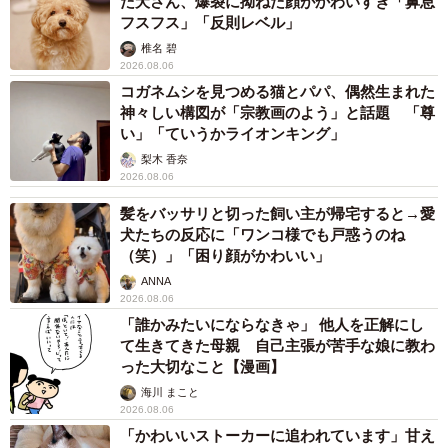
た犬さん、爆裂に拗ねた顔がかわいすぎ「鼻息
フスフス」「反則レベル」
椎名 碧
2026.08.06
コガネムシを見つめる猫とパパ、偶然生まれた
神々しい構図が「宗教画のよう」と話題 「尊
い」「ていうかライオンキング」
梨木 香奈
2026.08.06
髪をバッサリと切った飼い主が帰宅すると→愛
犬たちの反応に「ワンコ様でも戸惑うのね
（笑）」「困り顔がかわいい」
ANNA
2026.08.06
「誰かみたいにならなきゃ」 他人を正解にし
て生きてきた母親 自己主張が苦手な娘に教わ
った大切なこと【漫画】
海川 まこと
2026.08.06
「かわいいストーカーに追われています」甘え