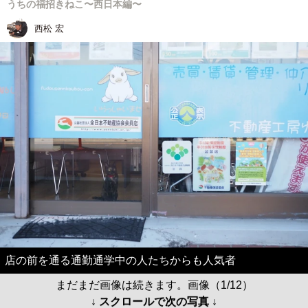
うちの福招きねこ〜西日本編〜
西松 宏
店の前を通る通勤通学中の人たちからも人気者
まだまだ画像は続きます。画像（1/12）
↓ スクロールで次の写真 ↓