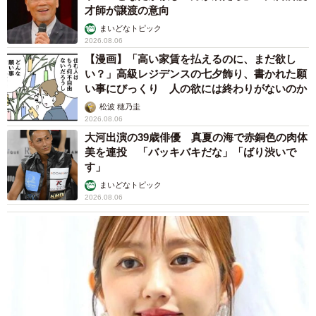
才師が譲渡の意向
まいどなトピック
2026.08.06
【漫画】「高い家賃を払えるのに、まだ欲し
い？」高級レジデンスの七夕飾り、書かれた願
い事にびっくり 人の欲には終わりがないのか
松波 穂乃圭
2026.08.06
大河出演の39歳俳優 真夏の海で赤銅色の肉体
美を連投 「バッキバキだな」「ばり渋いで
す」
まいどなトピック
2026.08.06