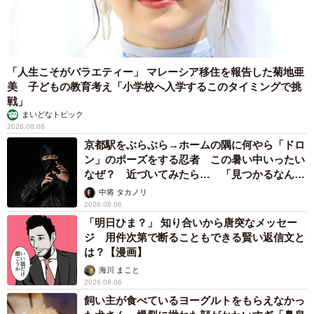
「人生こそがバラエティー」 マレーシア移住を報告した菊地亜
美 子どもの教育考え「小学校へ入学するこのタイミングで挑
戦」
まいどなトピック
2026.08.06
京都駅をぶらぶら→ホームの隅に何やら「ドロ
ン」のポーズをする忍者 この暑い中いったい
なぜ？ 近づいてみたら… 「見つかるなんて
未熟」
中将 タカノリ
2026.08.06
「明日ひま？」 知り合いから唐突なメッセー
ジ 用件次第で断ることもできる賢い返信文と
は？【漫画】
海川 まこと
2026.08.06
飼い主が食べているヨーグルトをもらえなかっ