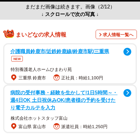
まだまだ画像は続きます。画像（2/12）
↓ スクロールで次の写真 ↓
まいどなの求人情報
求人情報一覧へ
介護職員鈴鹿市/近鉄鈴鹿線/鈴鹿市駅/三重県
NEW
特別養護老人ホームひまわり苑
三重県 鈴鹿市
正社員：時給1,100円
病院の受付事務・経験を生かして!1日5時間～・
週4日OK 土日祝休みOK/患者様の予約を受けた
り電子カルテを入力
株式会社ホットスタッフ富山
富山県 富山市
派遣社員：時給1,250円