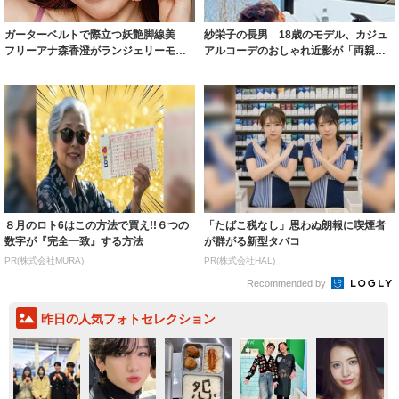
ガーターベルトで際立つ妖艶脚線美
紗栄子の長男 18歳のモデル、カジュ
フリーアナ森香澄がランジェリーモデ
アルコーデのおしゃれ近影が「両親の
ルに ｢PE...
いいとこ取...
８月のロト6はこの方法で買え!!６つの
「たばこ税なし」思わぬ朗報に喫煙者
数字が『完全一致』する方法
が群がる新型タバコ
PR(株式会社MURA)
PR(株式会社HAL)
Recommended by
昨日の人気フォトセレクション