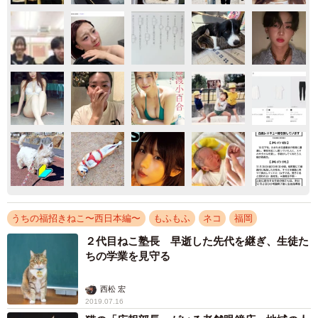
うちの福招きねこ〜西日本編〜
もふもふ
ネコ
福岡
２代目ねこ塾長 早逝した先代を継ぎ、生徒た
ちの学業を見守る
西松 宏
2019.07.16