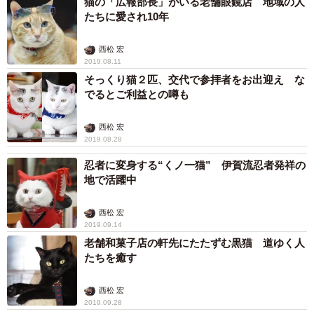
猫の「広報部長」がいる老舗眼鏡店 地域の人
たちに愛され10年
西松 宏
2019.08.11
そっくり猫２匹、交代で参拝者をお出迎え な
でるとご利益との噂も
西松 宏
2019.08.28
忍者に変身する“くノ一猫” 伊賀流忍者発祥の
地で活躍中
西松 宏
2019.09.14
老舗和菓子店の軒先にたたずむ黒猫 道ゆく人
たちを癒す
西松 宏
2019.09.28