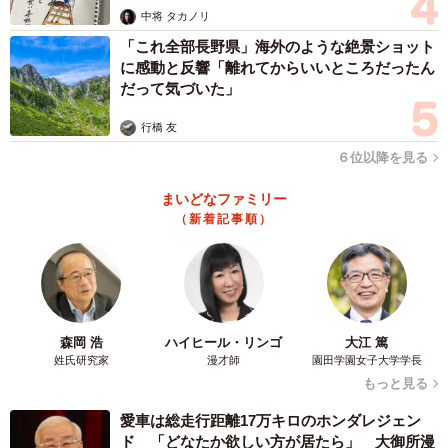
中将 タカノリ
「これ全部長野県」海外のような絶景ショット
に感動と反響「離れてからいいところだったん
だって気づいた」
行橋 友
６位以降を見る
まいどなファミリー
（新着記事順）
森岡 浩
ハイヒール・リンゴ
大江 篤
姓氏研究家
漫才師
園田学園女子大学学長
もっと見る
愛車は総走行距離17万キロのホンダレジェン
ド 「どなたか欲しい方が居たら」 大御所漫