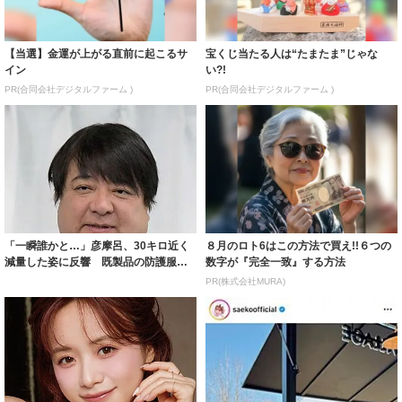
【当選】金運が上がる直前に起こるサ
宝くじ当たる人は“たまたま”じゃな
イン
い?!
PR(合同会社デジタルファーム )
PR(合同会社デジタルファーム )
「一瞬誰かと…」彦摩呂、30キロ近く
８月のロト6はこの方法で買え!!６つの
減量した姿に反響 既製品の防護服が
数字が『完全一致』する方法
着られると...
PR(株式会社MURA)