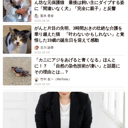
ん坊な元保護猫 最後は飼い主にダイブする姿
に「間違いなく犬」「完全に親子」と反響
梨木 香奈
2026.08.06
がんと片目の失明、3時間おきの壮絶な介護を
乗り越えた猫 「叶わないかもしれない」と覚
悟した19歳の誕生日を迎えて感動
古川 諭香
2026.08.06
「カニにアジをあげると青くなる」ほんと
に！？ 「自然の染色技術が凄い」と話題に
その理由とは…？
竹中 友一（RinToris）
2026.08.06