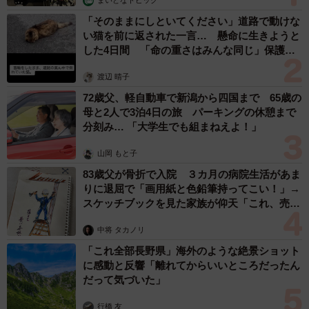
まいどなトピック
「そのままにしといてください」道路で動けな
い猫を前に返された一言… 懸命に生きようと
した4日間 「命の重さはみんな同じ」保護団
体代表の訴え
渡辺 晴子
72歳父、軽自動車で新潟から四国まで 65歳の
母と2人で3泊4日の旅 パーキングの休憩まで
分刻み… 「大学生でも組まねえよ！」
山岡 もと子
83歳父が骨折で入院 ３カ月の病院生活があま
りに退屈で「画用紙と色鉛筆持ってこい！」→
スケッチブックを見た家族が仰天「これ、売れ
ますよ…」
中将 タカノリ
「これ全部長野県」海外のような絶景ショット
に感動と反響「離れてからいいところだったん
だって気づいた」
行橋 友