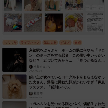
おもしろ
ライフハック
気になる
グルメ
夫婦
京都駅をぶらぶら→ホームの隅に何やら「ドロ
ン」のポーズをする忍者 この暑い中いったい
なぜ？ 近づいてみたら… 「見つかるなんて
未熟」
中将 タカノリ
2026.08.06
飼い主が食べているヨーグルトをもらえなかっ
た犬さん、爆裂に拗ねた顔がかわいすぎ「鼻息
フスフス」「反則レベル」
椎名 碧
2026.08.06
コガネムシを見つめる猫とパパ、偶然生まれた