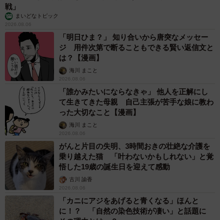
戦」
まいどなトピック
2026.08.06
「明日ひま？」 知り合いから唐突なメッセー
ジ 用件次第で断ることもできる賢い返信文と
は？【漫画】
海川 まこと
2026.08.06
「誰かみたいにならなきゃ」 他人を正解にし
て生きてきた母親 自己主張が苦手な娘に教わ
った大切なこと【漫画】
海川 まこと
2026.08.06
がんと片目の失明、3時間おきの壮絶な介護を
乗り越えた猫 「叶わないかもしれない」と覚
悟した19歳の誕生日を迎えて感動
古川 諭香
2026.08.06
「カニにアジをあげると青くなる」ほんと
に！？ 「自然の染色技術が凄い」と話題に