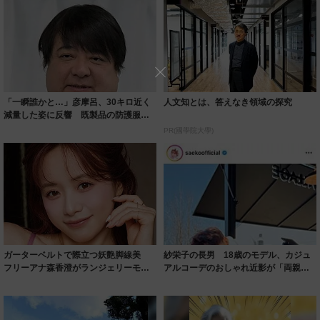
「一瞬誰かと…」彦摩呂、30キロ近く
人文知とは、答えなき領域の探究
減量した姿に反響 既製品の防護服が
着られると...
PR(國學院大學)
ガーターベルトで際立つ妖艶脚線美
紗栄子の長男 18歳のモデル、カジュ
フリーアナ森香澄がランジェリーモデ
アルコーデのおしゃれ近影が「両親の
ルに ｢PE...
いいとこ取...