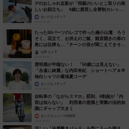
デのおしゃれ近影が「両親のいいとこ取りの美
しいお顔立ち」 9歳に渡英し全寮制カレッジ
で学ぶ
まいどなメディア
2026.08.05
たった50パーツのレゴで作った極小仏壇 ろう
そく、花立て、お供えのご飯、観音開きの扉の
奥には位牌も…「チーンの音が聞こえてきそ
う」
山岡 もと子
2026.08.05
透明感が半端ない！ 「50歳には見えない」
「永遠に綺麗」な内田有紀 ショートヘア＆半
袖白シャツの最強夏コーデ
まいどなメディア
2026.08.05
自転車の「ながらスマホ」罰則、6割超が「内
容は知らない」 利用者の意識と実際の法的知
識にギャップ大きく
まいどなニュース情報部
2026.08.05
涼しい「冷感敷きパッド」を気に入った猫さ