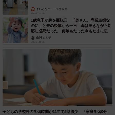
まいどなニュース情報部
2026.08.06
1歳息子が腕を亜脱臼 「奥さん、専業主婦な
のに」と夫の後輩から一言 母は泣きながら対
応し必死だった 何年もたった今もたまに思い
出し…
山岡 もと子
2026.08.06
子どもの学校外の学習時間が11年で2割減少 「家庭学習0分