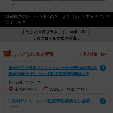
「冷蔵庫のアレ、いつ使うの？」より（C）山本あり／幻冬
舎コミックス
まだまだ画像は続きます。画像（2/6）
↓ スクロールで次の写真 ↓
まいどなの求人情報
求人情報一覧へ
電子部品の製造マシンオペレーター/未経験OK/高
時給1550円でしっかり稼げる/寮費補助3万円
株式会社フジワーク
山梨県 中央市
派遣社員：時給1,550円
8月開始/クリニックで医療事務/残業なし/急募
NEW