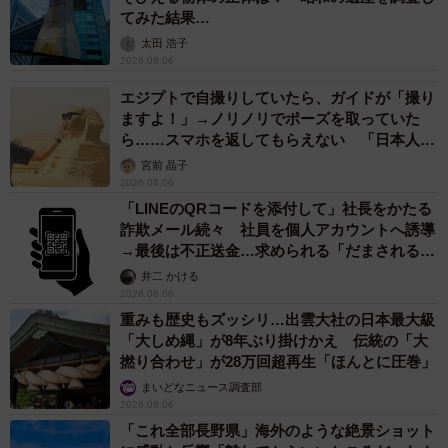
てみた結果…
太田 浩子
2026.08.06
エジプトで自撮りしていたら、ガイドが「撮り
ますよ！」→ノリノリでポーズを取っていた
ら……スマホを返してもらえない 「日本人は
カモ代表かも」「私は6時間で3万円払った」
宮前 晶子
2026.08.06
「LINEのQRコードを添付して」社長をかたる
詐欺メール続々 社員を個人アカウントへ誘導
→最後は不正送金…求められる「だまされる前
提」の対策
井二 かける
2026.08.06
重みも歴史もズッシリ…出雲大社の日本最大級
「大しめ縄」が8年ぶり掛けかえ 伝統の「大
撚り合わせ」が28万回超再生「ほんとに圧巻」
まいどなニュース調査部
2026.08.06
「これ全部長野県」海外のような絶景ショット