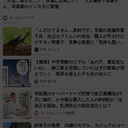
「わぁ…姐さん…」「永遠にお美しい」 大女優岩下志麻さ
ん、写真家のインスタに登場
まいどなメディア
2026.08.05
「ふざけてません…真剣です」京都の老舗和菓
子店 次はカブトムシの幼虫 職人が手がけた
ゲテモノ和菓子 見事な造形に「気持ち悪いく
らいリアル」
中将 タカノリ
2026.08.05
【漫画】中学受験のリアル「あの子、最近見な
いね」…御三家を目指していたはずの家庭が消
えていく 限界を迎えた子を目の当りに
松波 穂乃圭
2026.08.05
市販薬のオーバードーズ対策で改正薬機法が5
月に施行、かぜ薬を購入した人の約6割が「法
改正を認知」乱用防止の指定成分とは？
まいどなニュース情報部
2026.08.05
紗栄子の長男 18歳のモデル、カジュアルコー