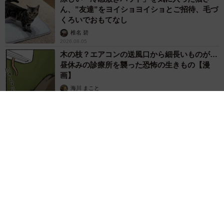
ん、”友達”をヨイショヨイショとご招待、毛づ
くろいでおもてなし
椎名 碧
2026.08.05
木の枝？エアコンの送風口から細長いものが…
昼休みの診療所を襲った恐怖の生きもの【漫
画】
海川 まこと
2026.08.05