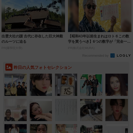
出雲大社の謎 古代に存在した巨大神殿
【昭和43年以前生まれはロト６この数
のルーツに迫る
字を買うべき】6つの数字が「完全一
致」する方...
PR(國學院大學)
PR(株式会社MURA)
Recommended by
昨日の人気フォトセレクション