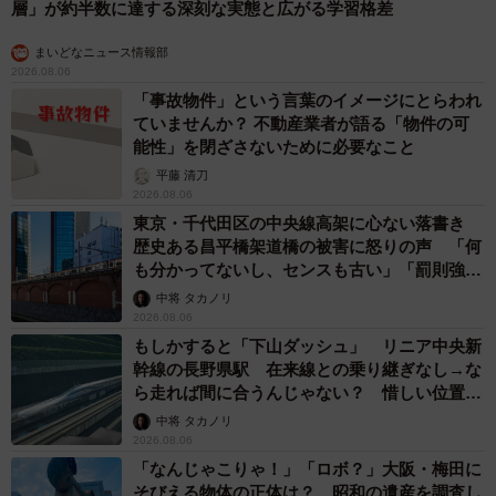
層」が約半数に達する深刻な実態と広がる学習格差
まいどなニュース情報部
2026.08.06
「事故物件」という言葉のイメージにとらわれ
ていませんか？ 不動産業者が語る「物件の可
能性」を閉ざさないために必要なこと
平藤 清刀
2026.08.06
東京・千代田区の中央線高架に心ない落書き
歴史ある昌平橋架道橋の被害に怒りの声 「何
も分かってないし、センスも古い」「罰則強化
して」
中将 タカノリ
2026.08.06
もしかすると「下山ダッシュ」 リニア中央新
幹線の長野県駅 在来線との乗り継ぎなし→な
ら走れば間に合うんじゃない？ 惜しい位置関
係が反響
中将 タカノリ
2026.08.06
「なんじゃこりゃ！」「ロボ？」大阪・梅田に
そびえる物体の正体は？ 昭和の遺産を調査し