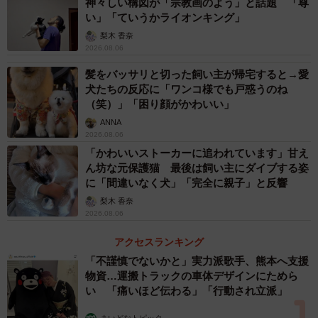
神々しい構図が「宗教画のよう」と話題 「尊
い」「ていうかライオンキング」
梨木 香奈
2026.08.06
髪をバッサリと切った飼い主が帰宅すると→愛
犬たちの反応に「ワンコ様でも戸惑うのね
（笑）」「困り顔がかわいい」
ANNA
2026.08.06
「かわいいストーカーに追われています」甘え
ん坊な元保護猫 最後は飼い主にダイブする姿
に「間違いなく犬」「完全に親子」と反響
梨木 香奈
2026.08.06
アクセスランキング
「不謹慎でないかと」実力派歌手、熊本へ支援
物資…運搬トラックの車体デザインにためら
い 「痛いほど伝わる」「行動され立派」