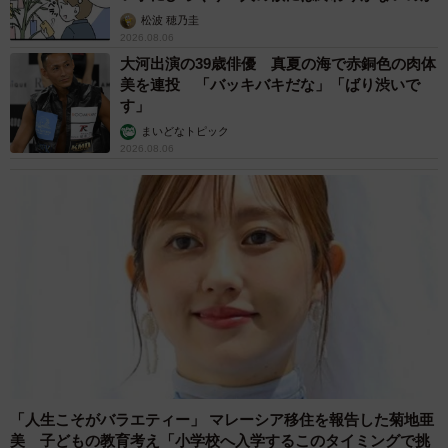
松波 穂乃圭
2026.08.06
大河出演の39歳俳優 真夏の海で赤銅色の肉体
美を連投 「バッキバキだな」「ばり渋いで
す」
まいどなトピック
2026.08.06
「人生こそがバラエティー」 マレーシア移住を報告した菊地亜
美 子どもの教育考え「小学校へ入学するこのタイミングで挑