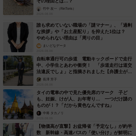
その理由とは…？
竹中 友一（RinToris）
2026.08.06
誰も求めていない職場の「謎マナー」、「過剰
な挨拶」や「お土産配り」を抑えた1位は？
やめられない理由は「周りの目」
まいどなデータ
2026.08.06
自転車通行可の歩道 電動キックボードで走行
中、小学生とあわや衝突！ 「歩道走行は道交
法違反でしょ」と指摘されました【弁護士が解
説】
長澤 芳子
2026.08.06
タイの電車の中で見た優先席のマーク 子ど
も、妊娠、けが人、お年寄り… 一つだけ謎の
ものが！？「だから黄色なんですね」
中将 タカノリ
2026.08.06
【物価高が直撃】お盆帰省「予定なし」が約半
数 新幹線・高速バスの「使い分け」が鮮明に