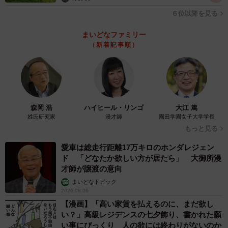
６位以降を見る
まいどなファミリー
（新着記事順）
森岡 浩
ハイヒール・リンゴ
大江 篤
姓氏研究家
漫才師
園田学園女子大学学長
もっと見る
愛車は総走行距離17万キロのホンダレジェン
ド 「どなたか欲しい方が居たら」 大御所漫
才師が譲渡の意向
まいどなトピック
2026.08.06
【漫画】「高い家賃を払えるのに、まだ欲し
い？」高級レジデンスの七夕飾り、書かれた願
い事にびっくり 人の欲には終わりがないのか