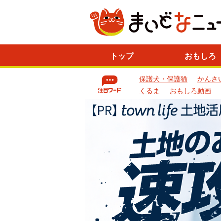
ニ
トップ
おもしろ
ュ
ー
保護犬・保護猫
かんさ
ス
一
くるま
おもしろ動画
覧