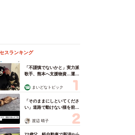
セスランキング
「不謹慎でないかと」実力派
歌手、熊本へ支援物資…運搬
トラックの車体デザインにた
めらい 「痛いほど伝わる」
まいどなトピック
「行動され立派」
「そのままにしといてくださ
い」道路で動けない猫を前に
返された一言… 懸命に生き
ようとした4日間 「命の重
渡辺 晴子
さはみんな同じ」保護団体代
表の訴え
72歳父、軽自動車で新潟から