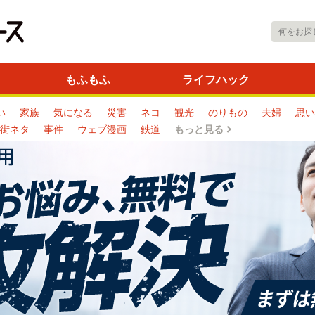
もふもふ
ライフハック
い
家族
気になる
災害
ネコ
観光
のりもの
夫婦
思い
街ネタ
事件
ウェブ漫画
鉄道
もっと見る