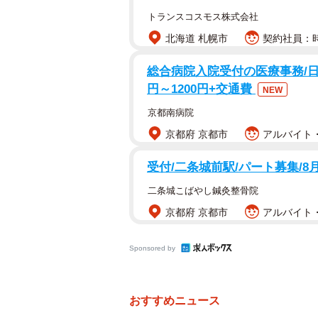
トランスコスモス株式会社
北海道 札幌市
契約社員：時
総合病院入院受付の医療事務/日祝
円～1200円+交通費
NEW
京都南病院
京都府 京都市
アルバイト・
受付/二条城前駅/パート募集/8
二条城こばやし鍼灸整骨院
京都府 京都市
アルバイト・
Sponsored by
おすすめニュース