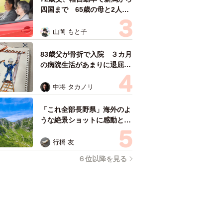
四国まで 65歳の母と2人で
3泊4日の旅 パーキングの休
憩まで分刻み… 「大学生で
山岡 もと子
も組まねえよ！」
83歳父が骨折で入院 ３カ月
の病院生活があまりに退屈で
「画用紙と色鉛筆持ってこ
い！」→スケッチブックを見
中将 タカノリ
た家族が仰天「これ、売れま
すよ…」
「これ全部長野県」海外のよ
うな絶景ショットに感動と反
響「離れてからいいところだ
ったんだって気づいた」
行橋 友
６位以降を見る