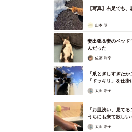
【写真】右足でも、
山本 明
妻出張＆妻のベッド
んだった
佐藤 利幸
「爪とぎしすぎたか
「ドッキリ」を仕掛
太田 浩子
「お皿洗い、見てる
うちにも来て欲しい
太田 浩子