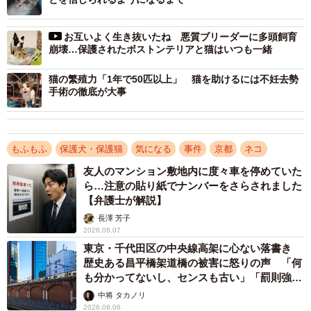
死骸が放置されていた室内で飼育していたことが発覚。11
月19日、動物愛護法違反（殺傷、虐待）の疑いで、京都府
お互いよく生き抜いたね 悪質ブリーダーに多頭飼育
警に逮捕されました。今月10日には、京都区検に動物愛護
崩壊…保護されたボストンテリアと猫はいつも一緒
法違反の罪で略式起訴、同簡裁から罰金30万円の略式命令
猫の繁殖力「1年で50匹以上」 猫を助けるには不妊去勢
を出されました。
手術の徹底が大事
1年ほど前、茨城県の動物愛護団体も6匹の犬を京都府の女
性に譲渡。いまだ6匹の犬たちがどうなったのか確認されて
もふもふ
保護犬・保護猫
気になる
事件
京都
ネコ
いないといいます。その団体を知るNPO法人「保健所の成
友人のマンション敷地内に度々車を停めていた
犬・猫の譲渡を推進する会」（以下、成犬譲渡会）の小山
ら…注意の貼り紙でナンバーをさらされました
【弁護士が解説】
智子理事長は「渡した団体はその後その子たちがどうして
長澤 芳子
いるのか、最後どうなったのかも確認もしていないようで
2026.08.07
す。自分たちがキャパオーバーで預かる場所もないのに保
東京・千代田区の中央線高架に心ない落書き
護をして無責任に京都府の女性のような個人の保護活動家
歴史ある昌平橋架道橋の被害に怒りの声 「何
も分かってないし、センスも古い」「罰則強化
に押し付けたボランティア団体の責任も重大だと思いま
して」
中将 タカノリ
す」といい、譲渡側の責任も訴えます。
2026.08.06