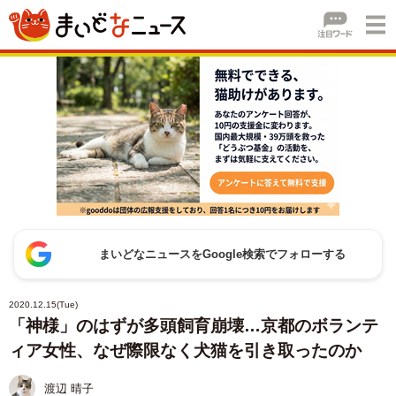
まいどなニュースをGoogle検索でフォローする
2020.12.15(Tue)
「神様」のはずが多頭飼育崩壊…京都のボランテ
ィア女性、なぜ際限なく犬猫を引き取ったのか
渡辺 晴子