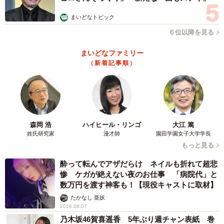
まいどなトピック
京都府の女性と交流のあった保護ボランティアグループによると、かつ
ては「Aさん」は熱心で真面目なボランティアの一人だった（イメージ画
６位以降を見る
像）
まいどなファミリー
10年ほど前は…熱心な真面目なボランティアだっ
（新着記事順）
た
一方、10年以上前から京都府の女性とともに保護活動を通
じて交流していたという保護ボランティアグループの存在
も。女性とはSNS上で知り合ったといいます。
森岡 浩
ハイヒール・リンゴ
大江 篤
姓氏研究家
漫才師
園田学園女子大学学長
もっと見る
「Aさん（＝京都府の女性）とは、お互い犬猫の保護活動と
いうことでつながりを持ちました。普段は犬猫の保護があ
酔って転んでアザだらけ ネイルも折れて超悲
惨 ケガが絶えない夜のお仕事 「病院代」と
ればどこかのインターやサービスエリアで犬猫の受け渡し
数万円を渡す神客も！【現役キャストに取材】
などをしていましたが…10年ほど前はメンバーの自宅でA
たかなし 亜妖
さんを含めランチ会をしたり、私たちの譲渡会に来てもら
2026.08.07
ったりしたこともありましたね」と同グループのメンバ
乃木坂46賀喜遥香 5年ぶり週チャン表紙 巻