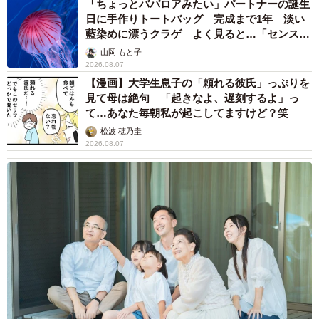
「ちょっとババロアみたい」パートナーの誕生
日に手作りトートバッグ 完成まで1年 淡い
て称賛されていて…驚きました。そのうちの何匹かを私た
藍染めに漂うクラゲ よく見ると…「センスす
ちが引き受けているのにと思ったり。私たちのグループに
ごい」
山岡 もと子
渡しましたと言ってほしいわけじゃなかったですが。『自
2026.08.07
分が全部解決した』ようなことが書かれていることにとて
【漫画】大学生息子の「頼れる彼氏」っぷりを
見て母は絶句 「起きなよ、遅刻するよ」っ
も違和感がありました」というメンバー。
て…あなた毎朝私が起こしてますけど？笑
松波 穂乃圭
「Aさんは皮肉ですが『神様』なんて呼ばれるようになって
2026.08.07
から、徐々に変わってきてしまったような気がします。グ
ループ内ではAさんとは関わらない方がいいという意見もあ
りましたが、犬猫には罪がないんだから空きがあるなら引
き受けようかと。そのせめぎ合いが2年ほど続いたんです。
最終的には（Aさんが私たちに丸投げしてくるのは）『やっ
ぱり、おかしいよね』という結論となり、2019年1月に3匹
の犬を引き受けたのを最後にAさんからの依頼を断るように
なりました」と話します。