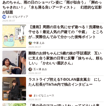
あのちゃん、雨の日のショーパン姿に「雨が似合う」「脚めっ
ちゃきれい！」「水も滴る良いアーティスト」 幻想的な近影
が話題
4/6
まいどなメディア
2026.08.07
京都府の女性は車がなくなってから、保護ボランティアグループに
【漫画】周囲の目を気にせず遊べる！洗濯物も
「（保護した犬や猫を）引き取ってほしいから、取りに来て」と頼むよ
干せる！最近人気の戸建ての「中庭」 ところ
うになった（イメージ画像）
が…実際住んでみて分かった後悔ポイント
中瀬 えみ
金銭的に苦しかった？ 他のボランティア団体に保
2026.08.07
護した犬猫を丸投げ
難聴のお姉ちゃんに5歳の妹が手話通訳 互い
に支え合う家族の日常に反響「妹ちゃん、頼も
しかし、少しずつ態度や行動が変化してきたという京都府
しい」「かわいい通訳さん」
の女性。メンバーは「変わってきたのは4、5年ほど前だっ
五ヶ瀬 あお
たかと思います。それまではAさん自身が車で保護した犬猫
2026.08.07
ラストライブ控えるT-BOLAN森友嵐士 にし
を里親さんのところに届けてくれたり、里親さんの自宅訪
たん社長がTikTok内で独占インタビュー
問をしてくれたり、積極的に動いてくれていたのですが…
私たちに『車がダメになった』『次の車が買えない』など
まいどなニュース
と言うようになったんです。仕事も変えたと聞いていたの
2026.08.07
「男の子のママっぽいよね」ってどういう意
ですが、もしかすると転職して収入が減ってしまって金銭