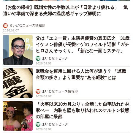
【お盆の帰省】既婚女性の半数以上が「日常より疲れる」 気
遣いや準備で深まる夫婦の温度感ギャップ鮮明に
まいどなニュース情報部
2026.08.07
父は「エミー賞」主演男優賞の真田広之 31歳
イケメン俳優が長髪ヒゲのワイルド近影「ガチ
ヒロさんそっくり」「新たな一面もステキ」
まいどなトピック
2026.08.07
退職金を運用に回せる人は何が違う？ 「退職
金額の多さ」より重要な“ある経験”とは
5/6
保護ボランティアグループのメンバーは「人間に見捨てられた犬猫が巡
まいどなニュース情報部
り巡ってAさんの自宅で山積みになって死んでいたのです」と訴える（イ
2026.08.07
メージ画像）
「火事以来10カ月ぶり」全焼した自宅訪れた林
家ぺー 内装も壁も取り払われスケルトン状態
動物の多頭飼育崩壊を招く根本は「見捨てる人間
の部屋に呆然
がいるから」
まいどなトピック
2026.08.07