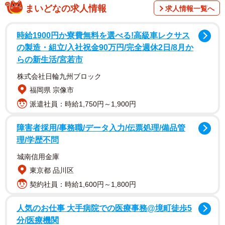
まいどなの求人情報
求人情報一覧へ
時給1900円か寮費無料を選べる!高級車レクサス
の製造・組立/入社祝金90万円/完全週休2日/8月か
らの新生活/宮若市
株式会社日輪九州ブロック
福岡県 宗像市
派遣社員：時給1,750円～1,900円
障害者採用/事務職/データ入力/伝票処理/備品管
理/学歴不問
城南信用金庫
東京都 品川区
契約社員：時給1,600円～1,800円
人気のお仕事 大手病院での医療事務@境町徒歩5
分/医療機関