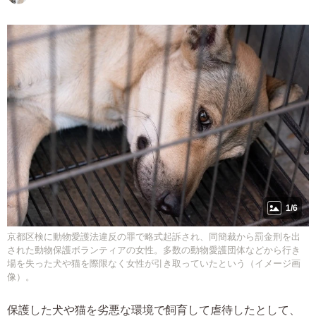
1/6
京都区検に動物愛護法違反の罪で略式起訴され、同簡裁から罰金刑を出
された動物保護ボランティアの女性。多数の動物愛護団体などから行き
場を失った犬や猫を際限なく女性が引き取っていたという（イメージ画
像）。
保護した犬や猫を劣悪な環境で飼育して虐待したとして、