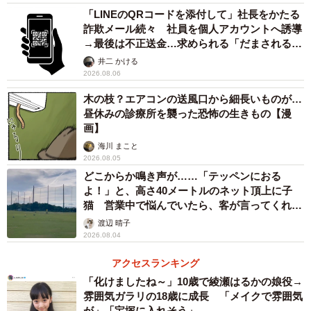
「LINEのQRコードを添付して」社長をかたる
京都府の女性に6匹の犬たちを譲渡していたとされる茨城県
詐欺メール続々 社員を個人アカウントへ誘導
の動物愛護団体。受け渡した6匹の犬は、茨城県動物指導セ
→最後は不正送金…求められる「だまされる前
提」の対策
ンターに収容されていた犬たちだったといいます。茨城県
井二 かける
2026.08.06
動物指導センターの犬猫などの引き取り協力をしている
木の枝？エアコンの送風口から細長いものが…
NPO法人・成犬譲渡会の小山理事長は「6月に報道されてか
昼休みの診療所を襲った恐怖の生きもの【漫
ら、初めて京都府の女性のことを知り、茨城の団体が譲渡
画】
していたことも同時に発覚しました。犬はどうなったの
海川 まこと
か…心配になって団体のブログを見てみると、京都の方に
2026.08.05
どこからか鳴き声が……「テッペンにおる
空輸して引き渡したと書いてあったんです。関西空港で、
よ！」と、高さ40メートルのネット頂上に子
団体のスタッフらしき人と女性が一緒に撮影したとみられ
猫 営業中で悩んでいたら、客が言ってくれた
る写真も掲載されていました。傍らには犬が入っていると
のは？
渡辺 晴子
思われるクレートが置いてあり、やはり譲渡していたんだ
2026.08.04
と分かりました」と振り返ります。
アクセスランキング
「化けましたね～」10歳で綾瀬はるかの娘役→
さらに「茨城の団体は、6月に発覚してしばらくしてから何
雰囲気ガラリの18歳に成長 「メイクで雰囲気
が」「宝塚に入れそう」