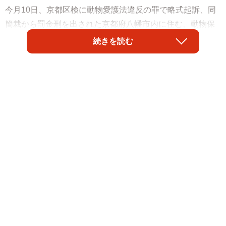
今月10日、京都区検に動物愛護法違反の罪で略式起訴、同
簡裁から罰金刑を出された京都府八幡市内に住む、動物保
護ボランティアの女性（50代）。女性の自宅では受け入れ
続きを読む
た犬や猫の数が増えすぎて飼育ができなくなる多頭飼育崩
壊が起きていたとみられています。近隣住民からの悪臭や
騒音といった苦情が寄せられるなど、社会問題化されてい
る多頭飼育崩壊。京都府の女性の場合、多数の動物愛護団
体などから行き場を失った犬や猫を女性が引き取っていた
ことが主な要因だといわれてますが、なぜ女性は保護でき
る範囲を超えて引き取ってしまったのでしょうか？ その理
由を探るため、京都府の女性に犬を譲渡した団体のことを
知る関東のNPO法人や、女性と交流のあった保護ボランテ
ィアグループの方にお話を伺いました。