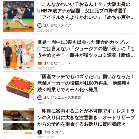
多数の団体から犬猫を引き取って多頭飼育崩壊を起こして
「こんなかわいい子おるん！？」大阪出身の
UHB26歳アナが話題…父は元プロ野球選手
しまったとみられる京都府の女性。かつての真面目なボラ
「アイドルさんよりかわいい」「めちゃ爽や
ンティアの顔を知る、保護ボランティアグループのメンバ
か」
まいどなメディア
ーは、こう訴えます。
2026.08.07
世界一周中に3度も出会った運命的カップル
「今回の事件は、Aさん本人の無責任な行動が1番悪いのは
口では言えない「ジョージアの熱い夜」に「も
確かです。同時に、女性に犬猫を預けたボランティア団体
うやめぇや！」藤井が猛ツッコミ連発【新婚さ
ん】
にも責任はあるかと思います。しかし、このような事態を
まいどなニュース
2026.08.07
招いた根本は、年を取ったから…病気になったから…飼え
「国産マッチでもバズりたい」願いかなった！
なくなったから…と捨てる人間がいるから、そして、商品
老舗メーカーの投稿が4100万再生 他業種も
価値のない犬猫を処分しようとするペット産業が存在する
続々相乗りでミーム化へ発展
からだと思います。だから、私たちボランティアは必死で
まいどなニュース調査部
2026.08.07
保護をしているのです。こうした犬猫が巡り巡ってAさんの
「即座に案内することが不可能です」レストラ
自宅で山積みになって死んでいたのです」。
ンの入り口に大きな注意書き オートリザーブ
からの予約を拒否するお断りに賛同者続々
中将 タカノリ
2026.08.07