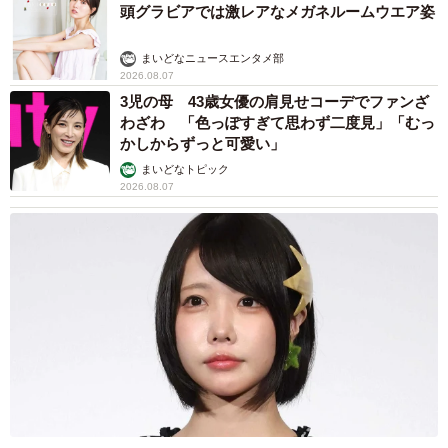
頭グラビアでは激レアなメガネルームウエア姿
ー。京都府の女性について「当時は、とても熱心で真面目
なボランティアさんでした。保護し介護を尽くした老犬の
まいどなニュースエンタメ部
ことをSNSに日々報告したり、私たちと一緒にレスキュー
2026.08.07
した子に里親さんを見つけてくれたり。女性に頼まれて私
3児の母 43歳女優の肩見せコーデでファンざ
わざわ 「色っぽすぎて思わず二度見」「むっ
たちが引き受ける際には、検査やワクチンといった医療処
かしからずっと可愛い」
置を全て済ませた状態で渡してくれました。そんな常識的
まいどなトピック
なボランティアとして活動していた姿も知っています」と
2026.08.07
振り返ります。