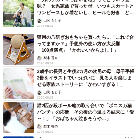
味？ 女系家族で育った母 いつもスカートと
的に苦しくなっていたのかもしれません」。
ワンピースしか着ないし、ヒールも好き どの
へんが…
山岡 もと子
足となる車がなくなってからも保護活動を続けていた女性
2026.08.07
は、保護ボランティアグループに「（保護した犬や猫を）
猫用の爪研ぎおもちゃを買ったら…「これで合
引き取ってほしいから、取りに来て」と頻繁に頼むように
ってますか？」予想外の使い方が大反響
「100点満点」「かわいいからよし！」
なったとのこと。さらに、保護した犬猫を医療処置やトリ
梨木 香奈
ミングなどを一切せずにそのまま丸投げした形で同グルー
2026.08.07
プに引き渡すようになったといいます。
2歳半の長男と生後2カ月の次男の母 母子手帳
2冊をイラストでいっぱいに 見る人を楽しま
「神様」と呼ばれるようになってから、徐々に変
せる家族ストーリーに「かわいすぎる！」
わってきたAさん
山岡 もと子
2026.08.07
「以前のAさんの行動とは打って変わって、何も処置を施さ
猫2匹が段ボール箱の取り合いで「ポコスカ猫
パンチ」の応酬 その後の心温まる結末に「愛
ないまま犬猫を私たちに引き渡すようになったんです。Aさ
～！」「おばちゃん泣きそうや…」
ん個人のSNS上には『10頭レスキューしました』『無事全
梨木 香奈
部解決しました』みたいなことが書かれていて、『また助
2026.08.07
けてくれてありがとう！』『すごい！』『イイね！』なん