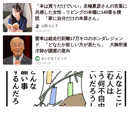
「本は買うだけでいい」京極夏彦さんの言葉に
共感した女性→リビングの本棚に140冊を積
読 「家に自分だけの本屋さん」
山岡 もと子
2026.08.07
愛車は総走行距離17万キロのホンダレジェン
ド 「どなたか欲しい方が居たら」 大御所漫
才師が譲渡の意向
まいどなトピック
2026.08.06
6/6
保護ボランティアグループは女性が保護したことになっていた犬を引き
受けて、譲渡していた。「私たちがもう少しキャパがあったら、あと少
し救えた子もいたのに」と嘆く（イメージ画像）