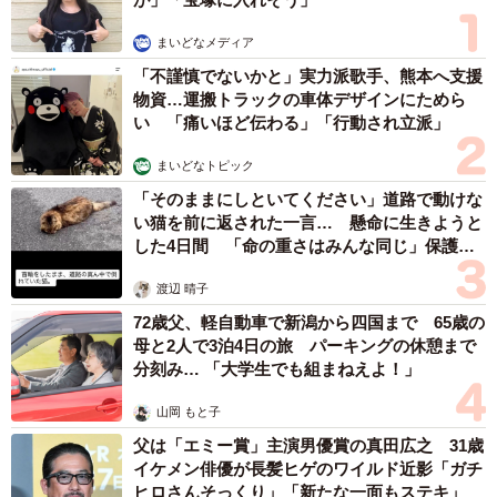
もなかったかのように女性に譲渡したとみられる内容のブ
ログを削除していました。まずいと思ったのでしょうか。
まいどなメディア
渡してしまったことを申し訳ないと少しでも思うのであれ
「不謹慎でないかと」実力派歌手、熊本へ支援
ば、犬たちに手を合わせてわびてほしいです」と話しま
物資…運搬トラックの車体デザインにためら
い 「痛いほど伝わる」「行動され立派」
す。
まいどなトピック
「そのままにしといてください」道路で動けな
い猫を前に返された一言… 懸命に生きようと
した4日間 「命の重さはみんな同じ」保護団
体代表の訴え
渡辺 晴子
72歳父、軽自動車で新潟から四国まで 65歳の
母と2人で3泊4日の旅 パーキングの休憩まで
分刻み… 「大学生でも組まねえよ！」
山岡 もと子
父は「エミー賞」主演男優賞の真田広之 31歳
イケメン俳優が長髪ヒゲのワイルド近影「ガチ
ヒロさんそっくり」「新たな一面もステキ」
3/6