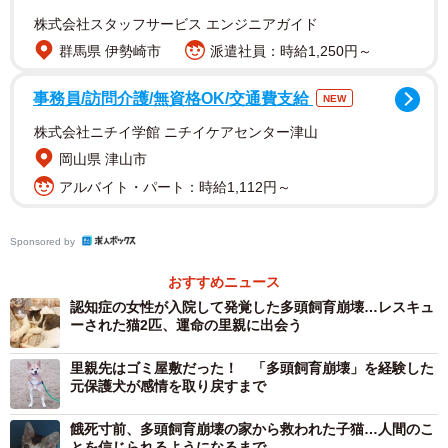
株式会社スタッフサービス エンジニアガイド
群馬県 伊勢崎市
派遣社員：時給1,250円～
2/6
事務員/訪問介護/無資格OK/交通費支給
NEW
茨城県の動物愛護団体も京都府の女性に殺処分寸前の6匹の犬たちを譲渡
していたという（イメージ画像）
株式会社ニチイ学館 ニチイケアセンター津山
岡山県 津山市
京都の女性に茨城の動物愛護団体も犬6匹を空輸
アルバイト・パート：時給1,112円～
で譲渡
新聞の報道などによると、女性は京都府の自宅を拠点に25
Sponsored by
年間ほど前から、殺処分を免れるなどした犬猫を動物愛護
おすすめニュース
団体から引き取り、飼い主となる里親を探すボランティア
認知症の女性が入院して発覚した多頭飼育崩壊…レスキュ
活動をしていたとのこと。病気や高齢の犬や猫でも受け入
ーされた猫2匹、運命の里親に出会う
れていたことから、ボランティアの間では「神様」とも呼
里親先はゴミ屋敷だった！ 「多頭飼育崩壊」を経験した
ばれていたそうです。今年6月、預けた犬や猫の様子を確認
元保護犬が感情を取り戻すまで
するために女性の自宅を訪れた動物愛護団体のメンバーか
餓死寸前、多頭飼育崩壊の家から救われた子猫…人間のこ
らの110番通報で、自宅に犬や猫数十匹を排せつ物や動物の
とを信じられるようになるまで