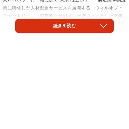
業に特化した人材派遣サービスを展開する「ウィルオブ・
ファクトリー」（東京都千代田区、土肥貞之社長）は来年
春から、人材派遣とセットに食品盛り付け作業の人型協働
続きを読む
ロボット「Foodly（フードリー）」の導入サービスを、主
に派遣先の食品工場に向けて始める準備を進めている。
「Foodly」を開発したロボットベンチャー企業「アールテ
ィ」（東京都千代田区、中川友紀子社長）と販売代理店契
約をしており、2021年初頭にも標準モデルの発売を予定。
既に導入を検討している企業もあるという。