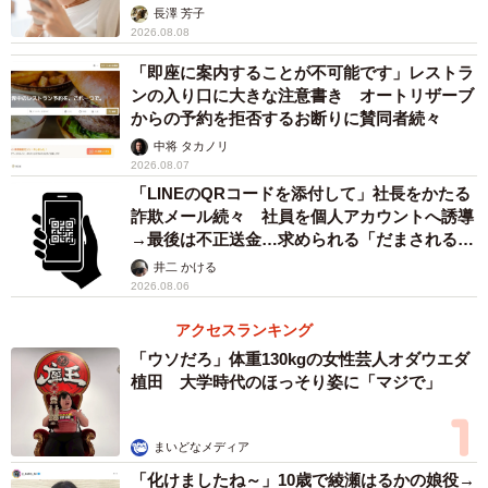
解説】
長澤 芳子
食材テストや導入試験なども行えるという。
2026.08.08
2021年初頭に販売予定だが･･･1台800万から リ
「即座に案内することが不可能です」レストラ
ンの入り口に大きな注意書き オートリザーブ
ース・月額提供も検討中
からの予約を拒否するお断りに賛同者続々
しかし、ロボットの価格は1台800万円からと高額だ。これ
中将 タカノリ
2026.08.07
から導入を進めていくにあたり、「ウィルオブ・ファクト
「LINEのQRコードを添付して」社長をかたる
リー」を傘下に持つ人材派遣会社「ウィルグループ」コー
詐欺メール続々 社員を個人アカウントへ誘導
ポレート・コミュニケーション部広報担当の小山育美さん
→最後は不正送金…求められる「だまされる前
提」の対策
は「確かに、ロボット自体は決して安いものではありませ
井二 かける
2026.08.06
ん。ですから、主に大量生産を行っている大規模な工場を
持つ企業さまがターゲットになってくるかと思います。原
アクセスランキング
則は受注生産となっておりますが、購入していただくだけ
「ウソだろ」体重130kgの女性芸人オダウエダ
植田 大学時代のほっそり姿に「マジで」
ではなく、ロボットをリース形式で貸し出したり、サブス
クのような形式で月額でご提供したりと企業さまが少しで
も導入しやすい方法も検討中です」と話す。
まいどなメディア
「化けましたね～」10歳で綾瀬はるかの娘役→