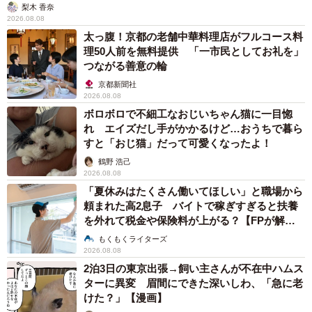
梨木 香奈
2026.08.08
太っ腹！京都の老舗中華料理店がフルコース料
理50人前を無料提供 「一市民としてお礼を」
つながる善意の輪
京都新聞社
2026.08.08
ボロボロで不細工なおじいちゃん猫に一目惚
れ エイズだし手がかかるけど…おうちで暮ら
すと「おじ猫」だって可愛くなったよ！
鶴野 浩己
2026.08.08
「夏休みはたくさん働いてほしい」と職場から
頼まれた高2息子 バイトで稼ぎすぎると扶養
を外れて税金や保険料が上がる？【FPが解
説】
もくもくライターズ
2026.08.08
2泊3日の東京出張→飼い主さんが不在中ハムス
ターに異変 眉間にできた深いしわ、「急に老
けた？」【漫画】