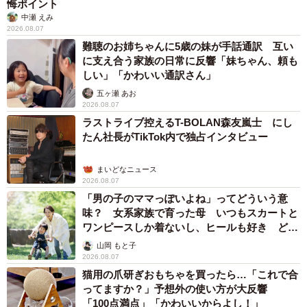
悔ポイント
中瀬 えみ
2026.08.07
難聴のお姉ちゃんに5歳の妹が手話通訳 互い
に支え合う家族の日常に反響「妹ちゃん、頼も
しい」「かわいい通訳さん」
五ヶ瀬 あお
2026.08.07
ラストライブ控えるT-BOLAN森友嵐士 にし
たん社長がTikTok内で独占インタビュー
まいどなニュース
2026.08.07
「男の子のママっぽいよね」ってどういう意
味？ 女系家族で育った母 いつもスカートと
ワンピースしか着ないし、ヒールも好き どの
へんが…
山岡 もと子
2026.08.07
猫用の爪研ぎおもちゃを買ったら…「これで合
ってますか？」予想外の使い方が大反響
「100点満点」「かわいいからよし！」