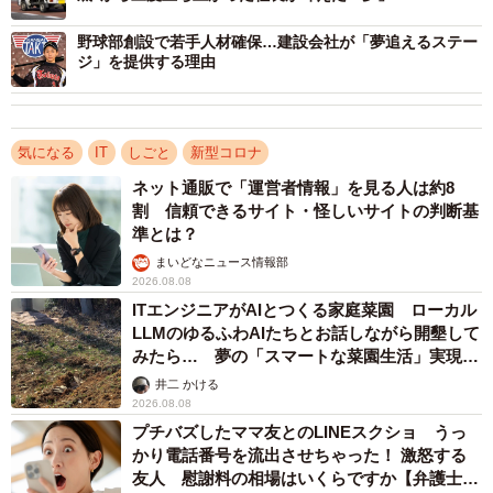
化が難しいとされていたが、今回ディープラーニング（深
層学習）を活用した AI 搭載のロボット開発を実現した。
野球部創設で若手人材確保…建設会社が「夢追えるステー
ジ」を提供する理由
ばら積みの食材をトング型の手で1つ1つ認識してピッキン
グし、弁当箱やトレイへの盛り付け作業を行える
「Foodly」。人と隣り合わせで安全に作業ができるよう小
気になる
IT
しごと
新型コロナ
柄な成人サイズ（高さ:153cm、重さ：35kg、横幅：
ネット通販で「運営者情報」を見る人は約8
割 信頼できるサイト・怪しいサイトの判断基
40cm）にしたという。
準とは？
まいどなニュース情報部
また、各工場の条件・作業に合わせてあらかじめプログラ
2026.08.08
ミングを設定しておくので、担当の派遣社員などがタッチ
ITエンジニアがAIとつくる家庭菜園 ローカル
パネルで画面の指示に従って簡単に操作が可能。さらに1台
LLMのゆるふわAIたちとお話しながら開墾して
みたら… 夢の「スマートな菜園生活」実現な
に複数の食材・容器を登録すれば、さまざまななラインに
るか
井二 かける
も対応できるようになっている。
2026.08.08
プチバズしたママ友とのLINEスクショ うっ
現在、ピッキングできる食材は、からあげ、ミニトマト、
かり電話番号を流出させちゃった！ 激怒する
友人 慰謝料の相場はいくらですか【弁護士が
いなり、肉団子、ハンバーグなど10種類以上。導入前には