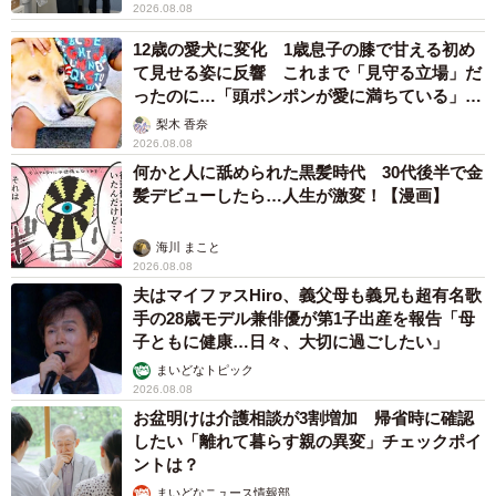
2026.08.08
「エフエージェイ」から商号変更。派遣スタッフ登録数は
約25.5万人という。
12歳の愛犬に変化 1歳息子の膝で甘える初め
て見せる姿に反響 これまで「見守る立場」だ
ったのに…「頭ポンポンが愛に満ちている」
「尊…」
梨木 香奈
2026.08.08
何かと人に舐められた黒髪時代 30代後半で金
髪デビューしたら…人生が激変！【漫画】
海川 まこと
2026.08.08
夫はマイファスHiro、義父母も義兄も超有名歌
手の28歳モデル兼俳優が第1子出産を報告「母
子ともに健康…日々、大切に過ごしたい」
まいどなトピック
2026.08.08
お盆明けは介護相談が3割増加 帰省時に確認
したい「離れて暮らす親の異変」チェックポイ
ントは？
まいどなニュース情報部