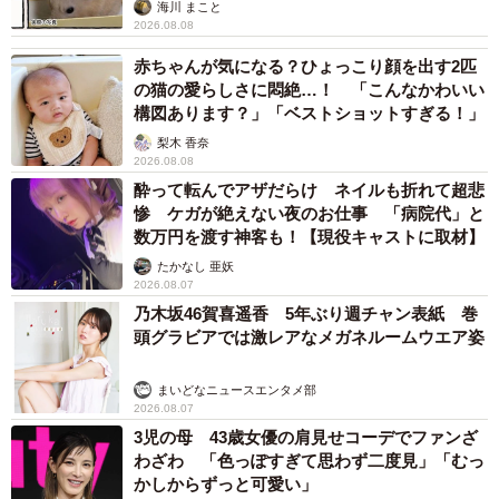
海川 まこと
2026.08.08
赤ちゃんが気になる？ひょっこり顔を出す2匹
の猫の愛らしさに悶絶…！ 「こんなかわいい
構図あります？」「ベストショットすぎる！」
梨木 香奈
2026.08.08
酔って転んでアザだらけ ネイルも折れて超悲
惨 ケガが絶えない夜のお仕事 「病院代」と
数万円を渡す神客も！【現役キャストに取材】
たかなし 亜妖
2026.08.07
乃木坂46賀喜遥香 5年ぶり週チャン表紙 巻
頭グラビアでは激レアなメガネルームウエア姿
まいどなニュースエンタメ部
2026.08.07
3児の母 43歳女優の肩見せコーデでファンざ
わざわ 「色っぽすぎて思わず二度見」「むっ
かしからずっと可愛い」