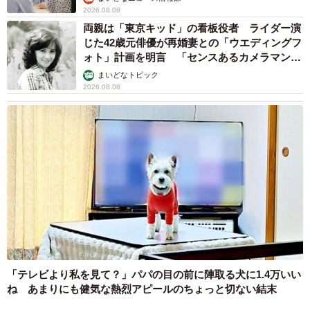
2026.08.08
両親は「東京キッド」の看板役者 ライダー演
じた42歳元俳優が再婚妻との「ウエディングフ
ォト」計画を明言 「センスあるカメラマン求
む」
まいどなトピック
2026.08.08
「テレビより私を見て？」パパの目の前に陣取る犬に1.4万いい
ね あまりにも健気な熱烈アピールのちょっと切ない結末