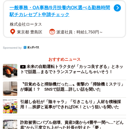
一般事務・OA事務/9月扶養内OK選べる勤務時間
駅チカレセプト申請チェック
株式会社ロータス
東京都 豊島区
派遣社員：時給1,750円～
Sponsored by
2/3
おすすめニュース
「Foodly」の導入で、工場内の慢性的な人手不足の解消や人の毛髪や爪
未来の自動運転トラクタが「カッコ良すぎる」とネッ
などの異物混入のリスクも低減されるほか、人との間に設置すればコロ
トで話題…まるでトランスフォームしちゃいそう！
ナ禍における作業現場での「3密」回避に一役を買いそうだ（提供画像）
〝目覚めると掃除機だった…〟衝撃の「掃除機ミステリ」
ベンチャー企業が食品盛り付けAIロボットを開
が爆誕！？ SNSで話題…詳しい話を聞いた
発、人手不足などに一役か
引越し会社が「陰キャラ」「引きこもり」人材を積極採
「Foodly」の開発は、食品工場内の人手不足の解消やウィ
用！…挨拶と返事ができればOK！という狙いを聞いた
ルス・異物混入の対策として2016年からスタート。もとも
と弁当のおかずの盛り付け作業などはロボットによる自動
詐欺被害にバブル崩壊、資産3億から4畳半一間へ…“どん
底”から三度立ち上がった社長が叶えた「夢」