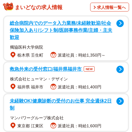
まいどなの求人情報
求人情報一覧へ
総合病院内でのデータ入力業務/未経験歓迎/社会
保険加入あり/シフト制/医師事務作業/主婦・主夫
歓迎
「Foodly」は、食品工場のベルトコンベアのラインなどで
人と並びながら弁当の盛り付け作業などができる協働ロボ
獨協医科大学病院
ット。導入されれば、工場で慢性的に不足している人手を
栃木県 壬生町
派遣社員：時給1,350円～
ロボットで補えるとともに、人の毛髪や爪などの異物混入
救急外来の受付窓口/福井県福井市
NEW
のリスクも低減されるという。さらに、人との間に設置す
株式会社ヒューマン・デザイン
ればコロナ禍における作業現場での「3密」を避けられソー
福井県 福井市
派遣社員：時給1,400円
シャルディスタンスも保てるとあって、工場内の作業にも
一役を買いそうだ。
未経験OK!健康診断の受付のお仕事 完全週休2日
制
マンパワーグループ株式会社
東京都 江東区
派遣社員：時給1,600円