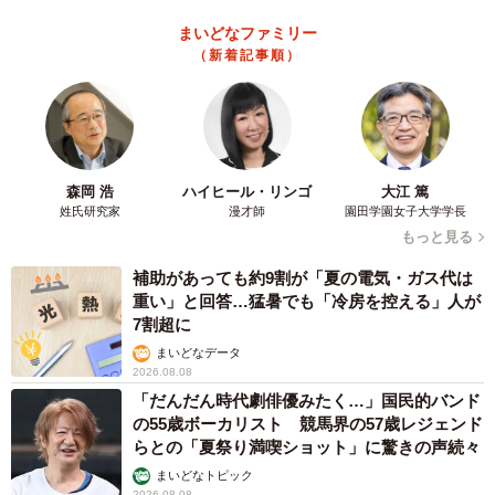
一方で、今年春ごろから猛威を振るう新型コロナウィルス
まいどなファミリー
感染が始まったことで、ロボット導入の動きも加速しそう
（新着記事順）
だという小山さん。「食品工場の中でも、国内外の観光客
に向けたおみやげ用のお菓子などを扱っている工場の生産
は減少傾向ではありますが、冷凍食品をはじめコンビニエ
ンスストア向けのお弁当などを製造する工場の需要は増え
ています。ですので、食品関連の企業さまの中には『もっ
森岡 浩
ハイヒール・リンゴ
大江 篤
姓氏研究家
漫才師
園田学園女子大学学長
と人を入れてほしい』というご要望も多々あります。そん
もっと見る
な食品業界のお声に応えるためにも、各企業さまのヒアリ
補助があっても約9割が「夏の電気・ガス代は
ングを行いながら感染対策を含めたロボット導入のご提案
重い」と回答…猛暑でも「冷房を控える」人が
をしていくつもりです」。
7割超に
まいどなデータ
人材派遣は減少しても、ロボットが異物混入や急
2026.08.08
な人材欠員なども解決
「だんだん時代劇俳優みたく…」国民的バンド
の55歳ボーカリスト 競馬界の57歳レジェンド
とはいっても、人の代わりにロボット導入することで派遣
らとの「夏祭り満喫ショット」に驚きの声続々
する人数が減らされるというリスクも抱えるのは人材派遣
まいどなトピック
2026.08.08