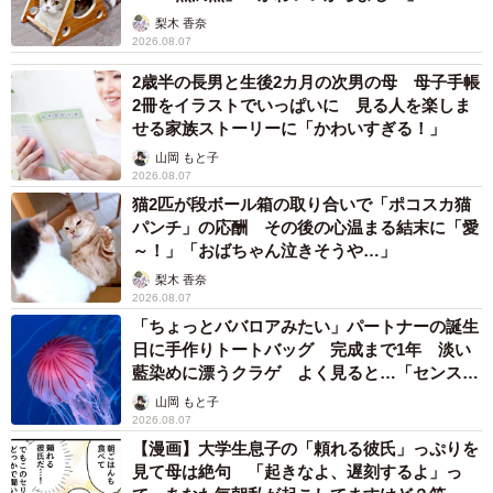
梨木 香奈
2026.08.07
2歳半の長男と生後2カ月の次男の母 母子手帳
2冊をイラストでいっぱいに 見る人を楽しま
せる家族ストーリーに「かわいすぎる！」
山岡 もと子
2026.08.07
猫2匹が段ボール箱の取り合いで「ポコスカ猫
パンチ」の応酬 その後の心温まる結末に「愛
～！」「おばちゃん泣きそうや…」
梨木 香奈
2026.08.07
「ちょっとババロアみたい」パートナーの誕生
日に手作りトートバッグ 完成まで1年 淡い
藍染めに漂うクラゲ よく見ると…「センスす
ごい」
山岡 もと子
2026.08.07
【漫画】大学生息子の「頼れる彼氏」っぷりを
見て母は絶句 「起きなよ、遅刻するよ」っ