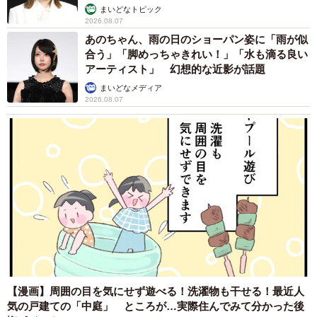
まいどなトピック
2026.08.07
あのちゃん、雨の日のショーパン姿に「雨が似
合う」「脚めっちゃきれい！」「水も滴る良い
アーティスト」 幻想的な近影が話題
まいどなメディア
2026.08.07
【漫画】周囲の目を気にせず遊べる！洗濯物も干せる！最近人
気の戸建ての「中庭」 ところが…実際住んでみて分かった後