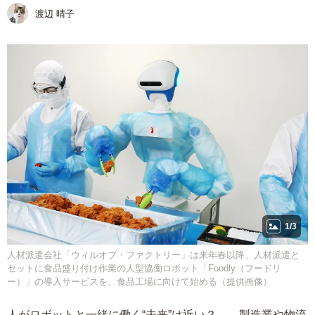
渡辺 晴子
1/3
人材派遣会社「ウィルオブ・ファクトリー」は来年春以降、人材派遣と
セットに食品盛り付け作業の人型協働ロボット「Foodly（フードリ
ー）」の導入サービスを、食品工場に向けて始める（提供画像）
人がロボットと一緒に働く“未来”は近い？――製造業や物流