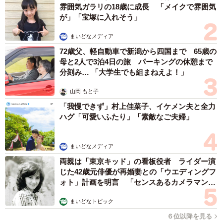
雰囲気ガラリの18歳に成長 「メイクで雰囲気
が」「宝塚に入れそう」
まいどなメディア
72歳父、軽自動車で新潟から四国まで 65歳の
母と2人で3泊4日の旅 パーキングの休憩まで
分刻み… 「大学生でも組まねえよ！」
山岡 もと子
「我慢できず」村上佳菜子、イケメン夫と全力
ハグ「可愛いふたり」「素敵なご夫婦」
3/3
まいどなメディア
「将来的には工場内のラインの半分くらいはロボットを導入できたらと
考えています」というウィルグループ広報担当の小山さん。食品工場の
両親は「東京キッド」の看板役者 ライダー演
ニューノーマルな未来の実現を目指している（イメージ画像）
じた42歳元俳優が再婚妻との「ウエディングフ
ォト」計画を明言 「センスあるカメラマン求
コロナで冷凍食品・コンビニ向け弁当などの需要
む」
まいどなトピック
増、ロボット導入に加速？
６位以降を見る