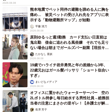
2026.08.08
熊本地震でペット同伴の避難を諦める人に胸を
「Foodly」は、常に工場内にいるので虫や菌の持ち込みを
痛め… 被災ペットの受け入れ先をアプリに表
示する「動物避難所マップ」が始動
防ぐことが可能。外側にはネジがないのでネジや金属片の
混入は避けられる。トングは簡単に交換や洗浄ができて作
平藤 清刀
2026.08.08
業着も着せることができ、ボディも拭きやすく清潔に保て
原則ゆるっと週3勤務 カード支払い日直前は
るという。本体はキャスター付きで移動も楽で、バッテリ
鬼出勤 借金に追われる風俗嬢 それでも足り
ない場合は朝までガールズバー副業【現役キャ
ー式なのでどこでも置けて電源配線工事もないとのこと。
ストに取材】
たかなし 亜妖
2026.08.08
◇ ◇
19歳でハライチ岩井勇気と年の差婚から3年、
22歳元おはガール髪バッサリ「ショート似合い
▽株式会社ウィルオブ・ファクトリー
すぎ」
まいどなメディア
2026.08.08
2009年4月設立。主に工場における軽作業を中心とした工
オフィスに置かれたウォーターサーバー 空の
程の業務請負、作業スタッフの人材派遣・紹介などの人材
2Lボトル持参し毎日給水する男性社員→総務担
サービスや、技能実習生・特定技能者、エンジニアなど外
当者の注意にまさかの逆ギレ！【弁護士が解
国人採用における就労支援サービスも展開。昨年10月に
説】
長澤 芳子