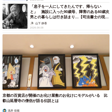
会社側。それでも導入を後押ししていく理由は「今後、ロ
「息子を一人にしてきたんです、帰らない
ボットを入れることで、工場に10人派遣していた社員が半
と」 施設に入った90歳母、障害のある60歳次
分に減らされるということは、当然出てくると思います。
男との暮らしは行き詰まり…【司法書士の現場
から】
ただ、コロナが起こる前から食品工場では異物混入や派遣
山下 静香
2026.08.08
社員の急な休みによる欠員などの対策は課題になっていま
した。そういった意味でも、ロボットがこれまで抱えてい
た課題を解決してくれることは大変ありがたいことです。
私たち人材派遣会社もロボットというテクノロジーに頼る
時代がやってきたのだと感じます」と小山さん。
「来年4月ごろから導入される企業さまに関しては、まず1
台ロボットを置いてそのロボットを操作する専任の人材を1
人入れることを想定。将来的には工場内のラインの半分く
らいはロボットを導入できたらと考えています」とし、食
京都の百貨店が開催のお化け屋敷のお化けにモデルがいる 比
品工場のニューノーマルな未来の実現を目指している。
叡山延暦寺の僧侶が語る伝説とは
浅井 佳穂
◇ ◇