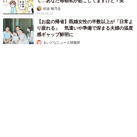
て…あなた毎朝私が起こしてますけど？笑
松波 穂乃圭
2026.08.07
【お盆の帰省】既婚女性の半数以上が「日常よ
り疲れる」 気遣いや準備で深まる夫婦の温度
感ギャップ鮮明に
まいどなニュース情報部
2026.08.07
父は「エミー賞」主演男優賞の真田広之 31歳イケメン俳優が
長髪ヒゲのワイルド近影「ガチヒロさんそっくり」「新たな一