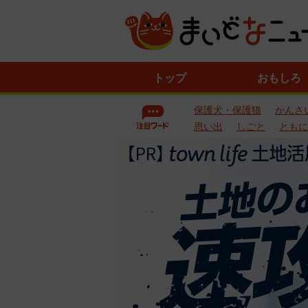
ニ
トップ
おもしろ
ュ
ー
保護犬・保護猫
かんさ
ス
一
思い出
しごと
ともに
覧