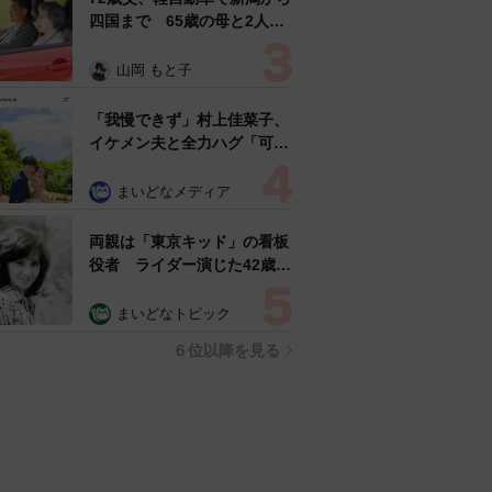
四国まで 65歳の母と2人で
3泊4日の旅 パーキングの休
憩まで分刻み… 「大学生で
山岡 もと子
も組まねえよ！」
「我慢できず」村上佳菜子、
イケメン夫と全力ハグ「可愛
いふたり」「素敵なご夫婦」
まいどなメディア
両親は「東京キッド」の看板
役者 ライダー演じた42歳元
俳優が再婚妻との「ウエディ
ングフォト」計画を明言
まいどなトピック
「センスあるカメラマン求
６位以降を見る
む」