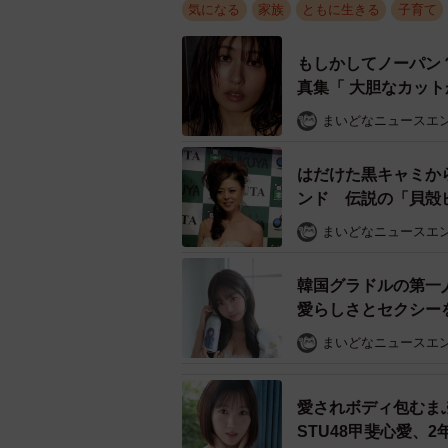
気になる
家族
ともに生きる
子育て
もしかしてノーパン
真集「 大胆なカッ
まいどなニュースエ
はだけた黒キャミか
ンド 伝説の「貝殻
まいどなニュースエ
韓国グラドルの第一
愛らしさとセクシー
まいどなニュースエ
高校の卒業式。この
愛されボディ包むま
STU48甲斐心愛、
妊娠が発覚したのは13歳。3カ月ほ