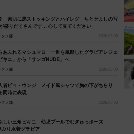
？ 素肌に黒ストッキングとハイレグ ちとせよしの写
トが盛りだくさんです… 心して見てください」
ンタメ部
2026.08.08
らあふれるマシュマロ 一世を風靡したグラビアレジェ
ビキニ」から「サンゴNUDE」へ
ンタメ部
2026.08.08
人者ピョ・ウンジ メイド風シャツで胸の下がちらり
を同時に表現
ンタメ部
2026.08.08
3/19
頃には、姉妹のような友達のような親子に。
ぶしい三角ビキニ 幼児プールでむぎゅっポーズ
2年ぶり水着グラビア
ど生理が来ず、妊娠検査薬で調べると陽性でした。両親