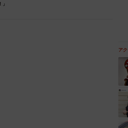
！」
アク