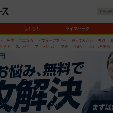
もふもふ
ライフハック
い
家族
気になる
ビフォーアフター
買ってみたい
夫婦
生きる
スポーツ
ファッション
災害
住まい
おもしろ動画