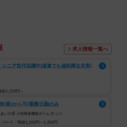
1/19
んと、赤ちゃんの頃の娘さん（いずれも提供写真）
妊娠や出産、出自について思いを綴った投稿が、たくさん
4歳で母となった女性、アメリカで卵子提供を受ける「体
報
求人情報一覧へ
産直後に心肺停止に陥る事態に見舞われた女性…。「さ
ます。
・シニア世代活躍中/派遣でも福利厚生充実/
月
ok名・リアル14才の母（@gigacoro）で、親子の成長
給1,220円～
時に娘を出産し、家族の協力を得ながらシングルマザー
年に放送されたドラマ「14才の母」のようだと話題にな
/週3から可/看護/日勤のみ
りに何を言われようが、娘のためなら耐えられた」と語り
れあいの里 小規模多機能ホーム すっつ
パート：時給1,200円～1,300円