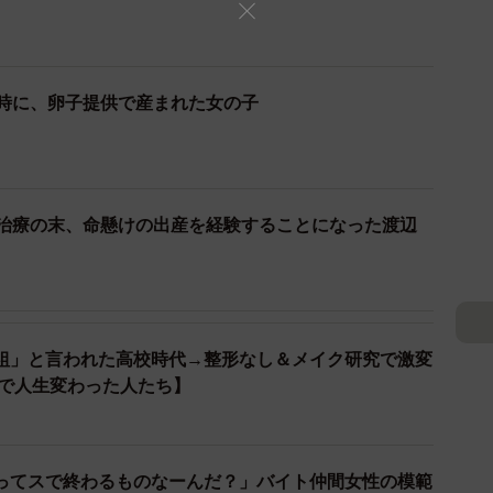
の時に、卵子提供で産まれた女の子
妊治療の末、命懸けの出産を経験することになった渡辺
2/19
組」と言われた高校時代→整形なし＆メイク研究で激変
きで人生変わった人たち】
式！すくすくと育ってくれています♡
ってスで終わるものなーんだ？」バイト仲間女性の模範