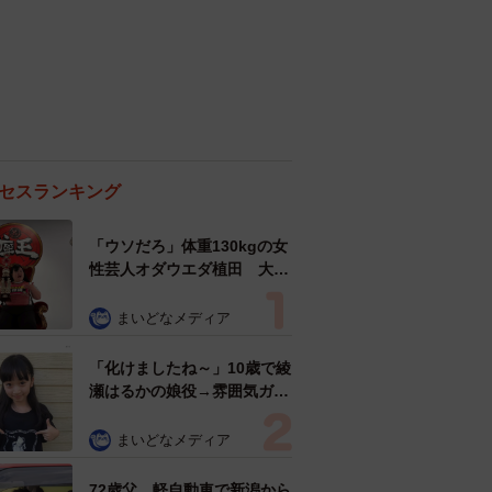
セスランキング
「ウソだろ」体重130kgの女
性芸人オダウエダ植田 大学
時代のほっそり姿に「マジ
で」
まいどなメディア
「化けましたね～」10歳で綾
瀬はるかの娘役→雰囲気ガラ
リの18歳に成長 「メイクで
雰囲気が」「宝塚に入れそ
まいどなメディア
う」
72歳父、軽自動車で新潟から