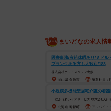
14歳で出産したゆかさ
2025年、SNSを通して、自身の
発信されました。13歳で妊娠して1
まいどなの求人情
外受精」を受けた両親への思い、出
まざまな妊娠・出産の形」を紹介し
医療事務/有給休暇あり/ミドル
両親に見つかった時にはもう臨
ブランクある方も大歓迎/183
株式会社ホットスタッフ倉敷
福井県在住のゆかさん（37）は、TikT
岡山県 倉敷市
派遣社員：時
記録を投稿しています。中学2年の
として育てました。まさに、2006
小規模多機能型居宅介護の看護師
りました。現在、娘は23歳。「周
日総ふれあいケアサービス 株式会社/ふ
ます。
北海道 寿都町
アルバイト・