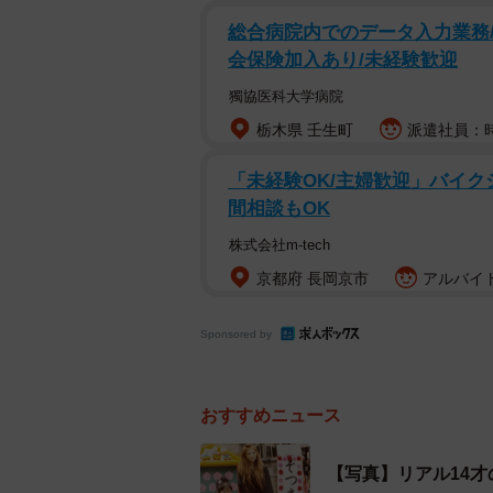
総合病院内でのデータ入力業務/
会保険加入あり/未経験歓迎
獨協医科大学病院
栃木県 壬生町
派遣社員：時
「未経験OK/主婦歓迎」バイク
間相談もOK
株式会社m-tech
京都府 長岡京市
アルバイト
Sponsored by
おすすめニュース
【写真】リアル14