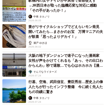
駅構内の女子トイレが不具合で全部使えず
→JR西日本が取った臨機応変な対応に感動
「その手があったか！」
中将 タカノリ
2026.08.05
3/5
妻がリサイクルショップでどえらいモン発見
開いてみたら…まさかのお宝 万博マニアの夫
洗いざらしのタオルの上でくつろぐハルちゃん
が歓喜「思ったよりデカイ！」
瀬戸 ゆきほ
子猫たちは、ひとまず一晩だけ預かってくれる男性の家に
2026.08.02
行った。翌日、千阪さんが車で迎えに行き、動物病院に連
大阪の地下ダンジョンで迷子になった漫画家
れて行った。軽い猫風邪をひいていたが、大きな異常はな
女性が声をかけてくれるも「あっ、その出口わ
からんわ」秒で退散…でも心はホカホカ【漫
かった。特に警戒するような様子はなく、ケージに入れて
画】
そんでなライターズ
様子を見た。ごはんを食べて安心したのか2匹はくっついて
2026.07.24
眠り、起きるとゲージの中を探検し、また眠った。疲れて
行基、空海、武田信玄、豊臣秀吉…歴史上の偉
いるようで、とにかくよく寝たという。ケージから出すと
人たちが行ったインフラ整備 今に続く先人た
ちの功績に驚き
千阪さんによじ登り、膝の上で2匹で寝ていた。
中将 タカノリ
2026.07.24
千阪さんは犬を飼っていたが、最初、お互い匂いを嗅いだ