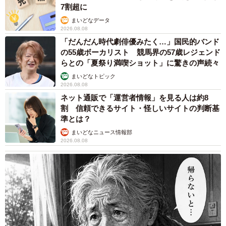
ん」と名付けた 。ルナちゃんは、黒から連想した月という
7割超に
意味のイタリア語にちなんでいる。
まいどなデータ
2026.08.08
「だんだん時代劇俳優みたく…」国民的バンド
ハルちゃんはお姉ちゃんらしく、毛づくろいをするなど、
の55歳ボーカリスト 競馬界の57歳レジェンド
ルナちゃんを守る様子がみら れた。運動神経が良く、カー
らとの「夏祭り満喫ショット」に驚きの声続々
テンなど高いところに登るのが得意だ。抱っこが好きで、
まいどなトピック
2026.08.08
喉を鳴らしながらよく膝に乗ってくる。
ネット通販で「運営者情報」を見る人は約8
割 信頼できるサイト・怪しいサイトの判断基
ルナちゃんは臆病で、来客があると隠れて出てこない。声
準とは？
が大きく、よく鳴いて何かを訴える。膝に乗って来て自分
まいどなニュース情報部
の後ろ足をしゃぶりながら、お腹をふみふみするのが大好
2026.08.08
きだ。
2匹を迎えて、千阪さんの家はボロボロになった。カーテン
と布製ソファーは見るも無残な姿に。たびたび夫と顔を見
合わせて苦笑いすることが多いという。