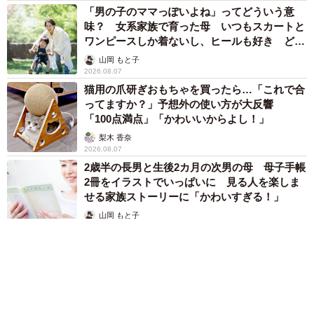
「男の子のママっぽいよね」ってどういう意
味？ 女系家族で育った母 いつもスカートと
ワンピースしか着ないし、ヒールも好き どの
へんが…
山岡 もと子
2026.08.07
猫用の爪研ぎおもちゃを買ったら…「これで合
ってますか？」予想外の使い方が大反響
「100点満点」「かわいいからよし！」
梨木 香奈
2026.08.07
2歳半の長男と生後2カ月の次男の母 母子手帳
2冊をイラストでいっぱいに 見る人を楽しま
せる家族ストーリーに「かわいすぎる！」
山岡 もと子
2026.08.07