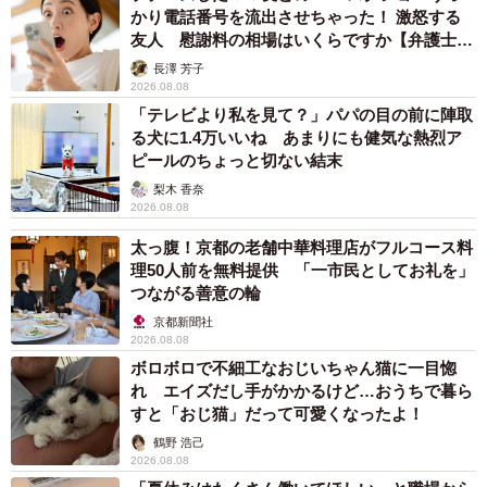
かり電話番号を流出させちゃった！ 激怒する
友人 慰謝料の相場はいくらですか【弁護士が
解説】
長澤 芳子
2026.08.08
「テレビより私を見て？」パパの目の前に陣取
る犬に1.4万いいね あまりにも健気な熱烈ア
ピールのちょっと切ない結末
梨木 香奈
2026.08.08
太っ腹！京都の老舗中華料理店がフルコース料
理50人前を無料提供 「一市民としてお礼を」
つながる善意の輪
京都新聞社
2026.08.08
ボロボロで不細工なおじいちゃん猫に一目惚
れ エイズだし手がかかるけど…おうちで暮ら
すと「おじ猫」だって可愛くなったよ！
鶴野 浩己
2026.08.08