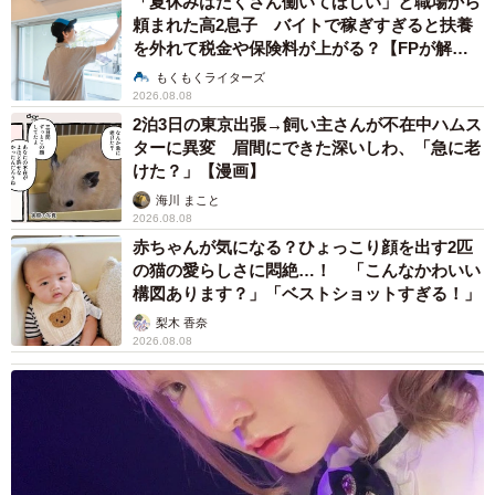
「夏休みはたくさん働いてほしい」と職場から
頼まれた高2息子 バイトで稼ぎすぎると扶養
を外れて税金や保険料が上がる？【FPが解
説】
もくもくライターズ
2026.08.08
2泊3日の東京出張→飼い主さんが不在中ハムス
ターに異変 眉間にできた深いしわ、「急に老
けた？」【漫画】
海川 まこと
2026.08.08
赤ちゃんが気になる？ひょっこり顔を出す2匹
の猫の愛らしさに悶絶…！ 「こんなかわいい
構図あります？」「ベストショットすぎる！」
梨木 香奈
2026.08.08