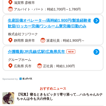
滋賀県 彦根市
アルバイト・パート：時給1,700円～1,780円
生産設備オペレータ―/高時給1,900円/製造経験者
歓迎/ロッカー完備/ワンルーム寮完備/日勤のみ
2/5
株式会社フジワーク
ぴったりくっついて眠るルナちゃん（左）、ハルちゃん（右）
静岡県 袋井市
派遣社員：時給1,900円～
2020年4月、大阪府に住む千阪さんの友人が営む飲食店と
介護職員/JR呉線/広駅/広島県呉市
NEW
隣の店舗との隙間に、母猫が飼育放棄した2匹の子猫がい
グループホーム
た。自力で出てくることもできず、3日間鳴き続けていたの
広島県 呉市
正社員：時給1,100円
で、店のオーナーが壁の一部を壊して救出したという。
Sponsored by
母猫は去年もそこに子猫を放棄したらしく「毎回は助けら
れない」と当初は助けるつもりがなかったが、「ここで死
おすすめニュース
【写真】寝るときもピッタリ寄り添って…ハルちゃんルナ
なれて虫がわいても良くない」と救出した。しかし、 どち
ちゃんは今も大の仲良し
らの店のオーナーも猫を保護できる環境になく、その日は