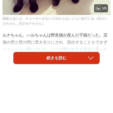
1/5
姉妹とはいえ、チョーカーがないと分からないくらい似ている（右がハ
ルちゃん、左がルナちゃん）
ルナちゃん、ハルちゃんは野良猫が産んだ子猫だった。店
舗の壁と壁の間に置き去りにされ、脱出することもできず
ミャーミャー鳴いていた。ここで死なれても困ると思った
店主が壁を一部壊して救出。店主の友人だった千阪さんが
続きを読む
預かった。