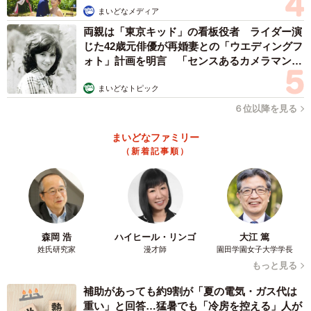
まいどなメディア
両親は「東京キッド」の看板役者 ライダー演
じた42歳元俳優が再婚妻との「ウエディングフ
4/5
ォト」計画を明言 「センスあるカメラマン求
む」
遊び疲れてくたくたのルナちゃん
まいどなトピック
当初は養育ボランティアのつもりで、ある程度の月齢まで
６位以降を見る
健康に育ったら里親を探そうと思っていた。しかし、元々
まいどなファミリー
猫を飼いたいと思っていたこともあり、だんだん2匹が可愛
（新着記事順）
くなって手放せなくなった。
「母猫に捨てられ3日間どんなに心細かったかと思うと『も
う2度と心細い思いをさせたくない』『我が家で一生幸せに
森岡 浩
ハイヒール・リンゴ
大江 篤
暮らしてほしい』と思うようになりました」
姓氏研究家
漫才師
園田学園女子大学学長
もっと見る
黒猫なので黒に由来した名前を考えた。ハルちゃんはモ
補助があっても約9割が「夏の電気・ガス代は
ンゴル語で黒ということと、出会った季節から「ハルちゃ
重い」と回答…猛暑でも「冷房を控える」人が