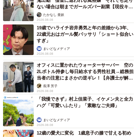
鬼出勤 借金に追われる風俗嬢 それでも足り
網戸に張り付いているルナちゃん
ない場合は朝までガールズバー副業【現役キャ
ストに取材】
たかなし 亜妖
2026.08.08
19歳でハライチ岩井勇気と年の差婚から3年、
22歳元おはガール髪バッサリ「ショート似合い
すぎ」
まいどなメディア
2026.08.08
オフィスに置かれたウォーターサーバー 空の
2Lボトル持参し毎日給水する男性社員→総務担
当者の注意にまさかの逆ギレ！【弁護士が解
説】
長澤 芳子
2026.08.08
「我慢できず」村上佳菜子、イケメン夫と全力
ハグ「可愛いふたり」「素敵なご夫婦」
まいどなメディア
2026.08.08
12歳の愛犬に変化 1歳息子の膝で甘える初め