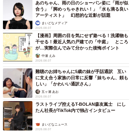
あのちゃん、雨の日のショーパン姿に「雨が似
合う」「脚めっちゃきれい！」「水も滴る良い
アーティスト」 幻想的な近影が話題
まいどなメディア
2026.08.07
【漫画】周囲の目を気にせず遊べる！洗濯物も
干せる！最近人気の戸建ての「中庭」 ところ
が…実際住んでみて分かった後悔ポイント
中瀬 えみ
2026.08.07
難聴のお姉ちゃんに5歳の妹が手話通訳 互い
に支え合う家族の日常に反響「妹ちゃん、頼も
しい」「かわいい通訳さん」
五ヶ瀬 あお
2026.08.07
ラストライブ控えるT-BOLAN森友嵐士 にし
たん社長がTikTok内で独占インタビュー
まいどなニュース
2026.08.07