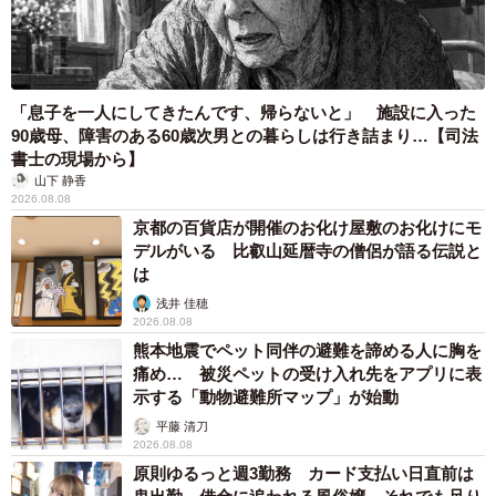
「息子を一人にしてきたんです、帰らないと」 施設に入った
90歳母、障害のある60歳次男との暮らしは行き詰まり…【司法
書士の現場から】
山下 静香
2026.08.08
京都の百貨店が開催のお化け屋敷のお化けにモ
デルがいる 比叡山延暦寺の僧侶が語る伝説と
は
浅井 佳穂
2026.08.08
熊本地震でペット同伴の避難を諦める人に胸を
痛め… 被災ペットの受け入れ先をアプリに表
示する「動物避難所マップ」が始動
平藤 清刀
2026.08.08
5/5
原則ゆるっと週3勤務 カード支払い日直前は