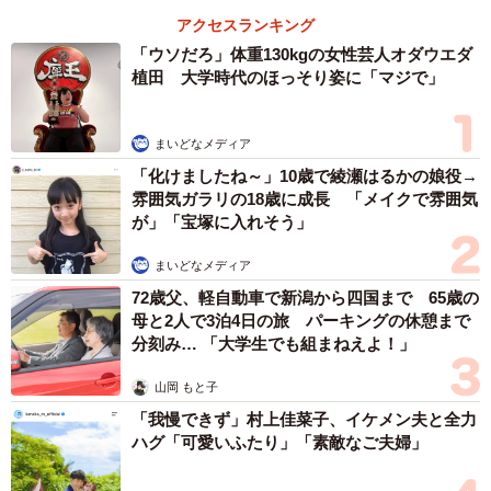
アクセスランキング
くらいで、どちらもそれほど興味は示さなかった。
「ウソだろ」体重130kgの女性芸人オダウエダ
植田 大学時代のほっそり姿に「マジで」
育てているうちに愛情がわいて手離せず
まいどなメディア
「化けましたね～」10歳で綾瀬はるかの娘役→
雰囲気ガラリの18歳に成長 「メイクで雰囲気
が」「宝塚に入れそう」
まいどなメディア
72歳父、軽自動車で新潟から四国まで 65歳の
母と2人で3泊4日の旅 パーキングの休憩まで
分刻み… 「大学生でも組まねえよ！」
山岡 もと子
「我慢できず」村上佳菜子、イケメン夫と全力
ハグ「可愛いふたり」「素敵なご夫婦」