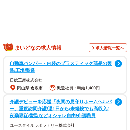
壁と壁の間に置き去りにされた子猫たち
まいどなの求人情報
求人情報一覧へ
自動車バンパー・内装のプラスティック部品の製
造/工場/製造
日総工産株式会社
岡山県 倉敷市
派遣社員：時給1,400円
介護デビューを応援「夜間の見守りホームヘルパ
ー」重度訪問介護/週1日から/未経験でも高収入/
夜勤専従/髪型などオシャレ自由/介護職員
ユースタイルラボラトリー株式会社