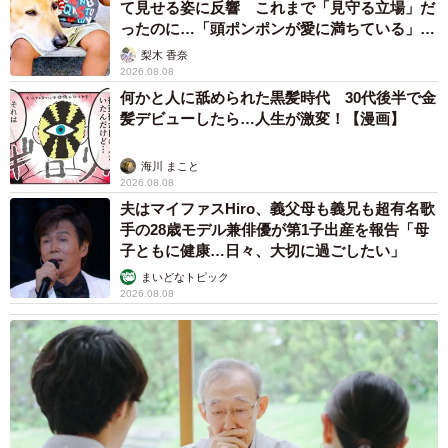
て見せる姿に反響 これまで「見守る立場」だ
ったのに…「頭ポンポンが愛に満ちている」
「尊…」
梨木 香奈
2026.08.08
何かと人に舐められた黒髪時代 30代後半で金
髪デビューしたら…人生が激変！【漫画】
海川 まこと
2026.08.08
夫はマイファスHiro、義父母も義兄も超有名歌
手の28歳モデル兼俳優が第1子出産を報告「母
子ともに健康…日々、大切に過ごしたい」
まいどなトピック
2026.08.08