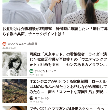
お盆明けは介護相談が3割増加 帰省時に確認したい「離れて暮
らす親の異変」チェックポイントは？
まいどなニュース情報部
2026.08.08
両親は「東京キッド」の看板役者 ライダー演
じた42歳元俳優が再婚妻との「ウエディングフ
ォト」計画を明言 「センスあるカメラマン求
む」
まいどなトピック
2026.08.08
ITエンジニアがAIとつくる家庭菜園 ローカル
LLMのゆるふわAIたちとお話しながら開墾して
みたら… 夢の「スマートな菜園生活」実現な
るか
井二 かける
2026.08.08
プチバズしたママ友とのLINEスクショ うっ