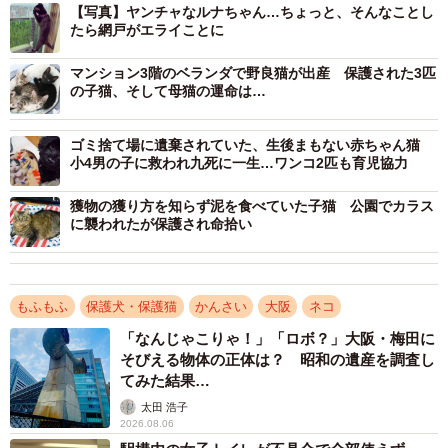
猫を飼っている知り合いに一晩預けて、SNSにあげたのだ
【写真】ヤンチャなルナちゃん…ちょっと、そんなことし
たら網戸がエライことに
という。千阪さんは、その写真を目にして保護を申し出
た。子猫たちは、月齢3～4週間だった。
マンション3階のベランダで野良猫が出産 保護された3匹
の子猫、そして母猫の運命は…
食べて、寝て、疲れをいやす
ゴミ捨て場に遺棄されていた、生後まもない赤ちゃん猫
小4男の子に救われ九死に一生…ワンコ2匹も育児協力
獲物の獲り方を知らず泥を食べていた子猫 公園でカラス
に襲われたが保護され命拾い
もふもふ
保護犬・保護猫
かんさい
大阪
ネコ
「なんじゃこりゃ！」「ロボ？」大阪・梅田に
そびえる物体の正体は？ 昭和の遺産を調査し
てみた結果…
太田 浩子
2026.08.06