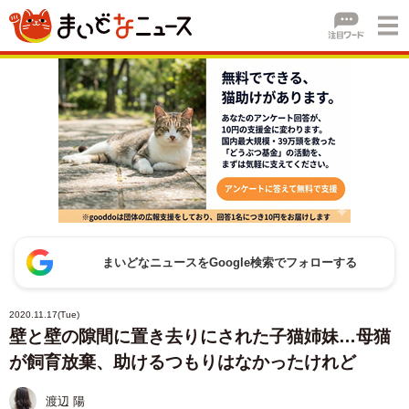
まいどなニュースをGoogle検索でフォローする
2020.11.17(Tue)
壁と壁の隙間に置き去りにされた子猫姉妹…母猫
が飼育放棄、助けるつもりはなかったけれど
渡辺 陽