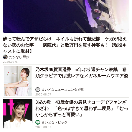
酔って転んでアザだらけ ネイルも折れて超悲惨 ケガが絶え
ない夜のお仕事 「病院代」と数万円を渡す神客も！【現役キ
ャストに取材】
たかなし 亜妖
2026.08.07
乃木坂46賀喜遥香 5年ぶり週チャン表紙 巻
頭グラビアでは激レアなメガネルームウエア姿
まいどなニュースエンタメ部
2026.08.07
3児の母 43歳女優の肩見せコーデでファンざ
わざわ 「色っぽすぎて思わず二度見」「むっ
かしからずっと可愛い」
まいどなトピック
2026.08.07