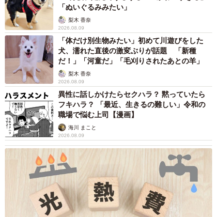
「ぬいぐるみみたい」
梨木 香奈
2026.08.09
「体だけ別生物みたい」初めて川遊びをした
犬、濡れた直後の激変ぶりが話題 「新種
だ！」「河童だ」「毛刈りされたあとの羊」
梨木 香奈
2026.08.09
異性に話しかけたらセクハラ？ 黙っていたら
フキハラ？ 「最近、生きるの難しい」令和の
8/10
職場で悩む上司【漫画】
海川 まこと
保護当時は小4だった息子さんも大学生に…今でもジェームズとは大の仲
2026.08.09
良しです