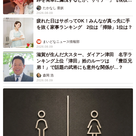
屋の中をジェットコースターのように走り出すほど元気
ャストに取材】
たかなし 亜妖
に。とてもワンパクな性格だ。
2026.08.09
疲れた日はサボってOK！みんなが真っ先に手
を抜く家事ランキング 2位は「掃除」1位は？
このころになると、自宅で飼っているもう1匹の愛犬マル
プーのらんちゃんも子育てに参加してくれた。その後は息
まいどなニュース情報部
子と犬2匹でジェームズを大切に育て、犬と猫が仲良しの家
2026.08.09
族になった。
滋賀が生んだ大スター、ダイアン津田 名字ラ
ンキング上位「津田」姓のルーツは 「豊臣兄
弟！」で話題の武将にも意外な関係が…？
森岡 浩
2026.08.09