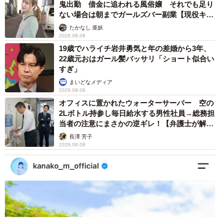
鬼出勤 借金に追われる風俗嬢 それでも足り
ない場合は朝までガールズバー副業【現役キャ
ストに取材】
たかなし 亜妖
2026.08.08
19歳でハライチ岩井勇気と年の差婚から3年、
22歳元おはガール髪バッサリ「ショート似合い
すぎ」
まいどなメディア
2026.08.08
オフィスに置かれたウォーターサーバー 空の
2Lボトル持参し毎日給水する男性社員→総務担
当者の注意にまさかの逆ギレ！【弁護士が解
説】
長澤 芳子
2026.08.08