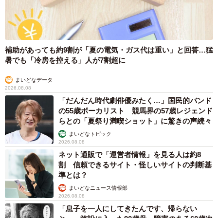
補助があっても約9割が「夏の電気・ガス代は重い」と回答…猛
暑でも「冷房を控える」人が7割超に
まいどなデータ
9/10
2026.08.08
「だんだん時代劇俳優みたく…」国民的バンド
保護当時から…この箱、お気に入りなんだニャ
の55歳ボーカリスト 競馬界の57歳レジェンド
らとの「夏祭り満喫ショット」に驚きの声続々
まいどなトピック
2026.08.08
ネット通販で「運営者情報」を見る人は約8
割 信頼できるサイト・怪しいサイトの判断基
準とは？
まいどなニュース情報部
2026.08.08
「息子を一人にしてきたんです、帰らない