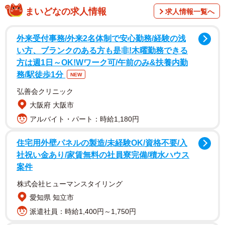
まいどなの求人情報
求人情報一覧へ
外来受付事務/外来2名体制で安心勤務/経験の浅
い方、ブランクのある方も是非!木曜勤務できる
方は週1日～OK!Wワーク可/午前のみ&扶養内勤
「おばちゃん！オレはアカンって言ってんけど…」
務/駅徒歩1分
NEW
弘善会クリニック
気まずそうに話し出す友人。息子の方を見ると、小さな
大阪府 大阪市
子猫を両手で大事そうに包み込んでいた。深川さんが「何
アルバイト・パート：時給1,180円
があったの」と尋ねると、子猫がお菓子箱に入れられ、ゴ
ミステーションに捨てられていたと答えた。
住宅用外壁パネルの製造/未経験OK/資格不要/入
社祝い金あり/家賃無料の社員寮完備/積水ハウス
案件
株式会社ヒューマンスタイリング
愛知県 知立市
派遣社員：時給1,400円～1,750円