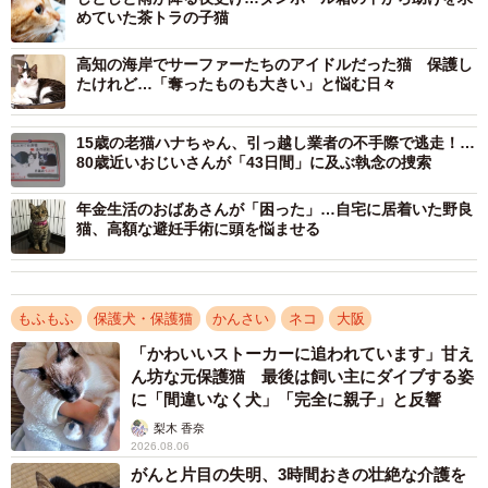
厳しい表情を浮かべた。深川さんは子猫を助けるため、2、
めていた茶トラの子猫
3時間ごとに強制給餌を行い、子供たちは猫に近寄って「ニ
高知の海岸でサーファーたちのアイドルだった猫 保護し
ャーニャー」と話しかけた。そのかいあって奇跡的に命を
たけれど…「奪ったものも大きい」と悩む日々
食い止めた。子猫の名前はそれからニャーニャーになった
が、その後、すぐにジェームズになった。
15歳の老猫ハナちゃん、引っ越し業者の不手際で逃走！…
80歳近いおじいさんが「43日間」に及ぶ執念の捜索
ジェームズは自力でミルクを飲むことができるようにな
年金生活のおばあさんが「困った」…自宅に居着いた野良
り、すくすくと順調に育っていった。深川さんは小学4年生
猫、高額な避妊手術に頭を悩ませる
の息子にもミルクの与え方や世話の仕方を教えた。
もふもふ
保護犬・保護猫
かんさい
ネコ
大阪
「かわいいストーカーに追われています」甘え
ん坊な元保護猫 最後は飼い主にダイブする姿
に「間違いなく犬」「完全に親子」と反響
梨木 香奈
2026.08.06
がんと片目の失明、3時間おきの壮絶な介護を