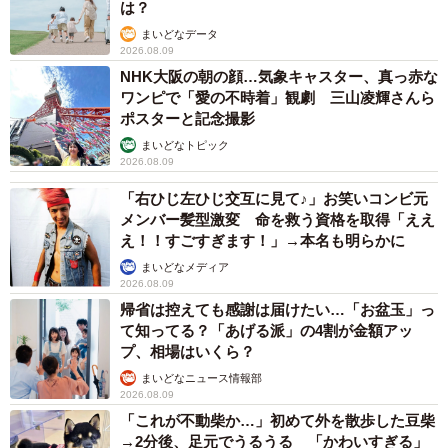
は？
らんちゃん（左）と一緒にまったり中だニャ
まいどなデータ
2026.08.09
そんなジェームズも今年の4月で11歳。人間の歳で言うと
NHK大阪の朝の顔…気象キャスター、真っ赤な
60歳の高齢猫だ。小さいころとはまるで性格が変わり、ク
ワンピで「愛の不時着」観劇 三山凌輝さんら
ポスターと記念撮影
ールになった。
まいどなトピック
2026.08.09
しかし、実家を離れた息子が帰って来るとジェームズは
「右ひじ左ひじ交互に見て♪」お笑いコンビ元
いつもべったり甘えてくる。ジェームズは助けてくれた恩
メンバー髪型激変 命を救う資格を取得「ええ
を持ち続けている。
え！！すごすぎます！」→本名も明らかに
まいどなメディア
2026.08.09
帰省は控えても感謝は届けたい…「お盆玉」っ
て知ってる？「あげる派」の4割が金額アッ
プ、相場はいくら？
まいどなニュース情報部
2026.08.09
「これが不動柴か…」初めて外を散歩した豆柴
→2分後、足元でうるうる 「かわいすぎる」