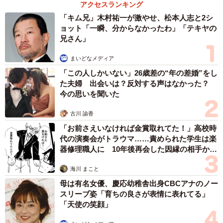
アクセスランキング
「キム兄」木村祐一が激やせ、松本人志と2シ
ョット「一瞬、分からなかったわ」「テキヤの
兄さん」
まいどなメディア
「この人しかいない」26歳差の“年の差婚”をし
た夫婦 出会いは？反対する声はなかった？
今の思いを聞いた
4/10
古川 諭香
すみれちゃんのおっぱいを飲もうとするジェームズ
「お前さえいなければ金賞取れてた！」高校時
代の演奏会がトラウマ……責められた学生は楽
保護して8日ほど経つと、片側の目が開いた。失明の可能
器修理職人に 10年後再会した因縁の相手から
性があったため、開いた眼を見て息子と大喜びした。しか
思わぬ申し出【漫画】
海川 まこと
し喜びも束の間、今度は酷い脱肛で手術をするとになっ
母は有名女優、慶応幼稚舎出身CBCアナのノー
た。
スリーブ姿「育ちの良さが表情に表れてる」
「天使の笑顔」