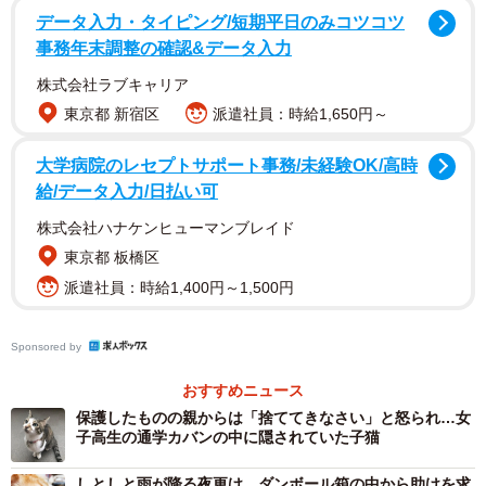
データ入力・タイピング/短期平日のみコツコツ
事務年末調整の確認&データ入力
株式会社ラブキャリア
東京都 新宿区
派遣社員：時給1,650円～
大学病院のレセプトサポート事務/未経験OK/高時
2/10
給/データ入力/日払い可
保護した当時のジェームズ…まだ目も開いていませんでした
株式会社ハナケンヒューマンブレイド
東京都 板橋区
子猫にはまだへその緒が付いており、産まれて間もない
派遣社員：時給1,400円～1,500円
状態。あと数十分遅ければ、ゴミとしてゴミ収集車に回収
されていたかもしれない。深川さんは2人に「よく連れて帰
Sponsored by
ってきたね」と語りかけ、子猫を温めると、すぐに病院へ
向かった。
おすすめニュース
保護したものの親からは「捨ててきなさい」と怒られ…女
子高生の通学カバンの中に隠されていた子猫
診察してもらうと、両目には膿みがたまっており、失明
のおそれがあった。先生は「助からないかもしれない」と
しとしと雨が降る夜更け…ダンボール箱の中から助けを求