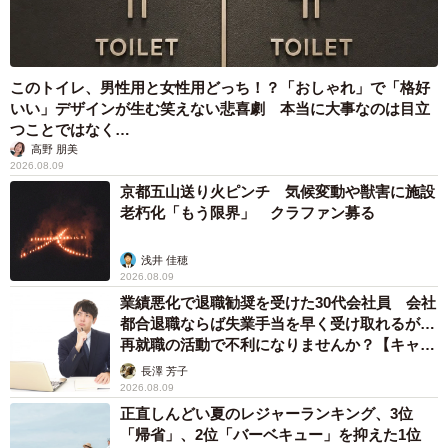
6/10
このトイレ、男性用と女性用どっち！？「おしゃれ」で「格好
らんちゃんのことも大好きなんだニャ
いい」デザインが生む笑えない悲喜劇 本当に大事なのは目立
つことではなく…
高野 朋美
2026.08.09
京都五山送り火ピンチ 気候変動や獣害に施設
老朽化「もう限界」 クラファン募る
浅井 佳穂
2026.08.09
業績悪化で退職勧奨を受けた30代会社員 会社
都合退職ならば失業手当を早く受け取れるが…
再就職の活動で不利になりませんか？【キャリ
アカウンセラーが解説】
長澤 芳子
2026.08.09
正直しんどい夏のレジャーランキング、3位
7/10
「帰省」、2位「バーベキュー」を抑えた1位