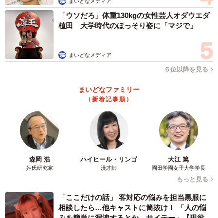
まいどなメディア
「ウソだろ」体重130kgの女性芸人オダウエダ
植田 大学時代のほっそり姿に「マジで」
まいどなメディア
６位以降を見る
まいどなファミリー
（新着記事順）
5/10
目が見えないかもと言われていたけれど…初めて目が開いた奇跡の瞬間
森岡 浩
ハイヒール・リンゴ
大江 篤
まだ小さな体。不安でしかたがなかったが、手術は無事
姓氏研究家
漫才師
園田学園女子大学学長
もっと見る
成功した。育てる中で何度か冷や冷やすることがあった
が、徐々に体も大きくなり、息子もミルクを与えるのが上
「ここだけの話」 客対応の悩みを担当黒服に
相談したら…他キャストに筒抜け！ 「人の悩
手くなっていった。気付けば、小さかったジェームズも部
みを簡単に漏洩するとか、サイテー」【現役キ