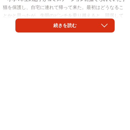
猫を保護し、自宅に連れて帰って来た。最初はどうなるこ
とかと思ったが、失明のピンチを乗り越えると、同居して
いた愛犬2匹の子育てサポートもあり、すくすくと成長して
続きを読む
いった。
もう少し遅ければゴミ収集車に…
2009年4月27日。大阪市内に住んでいた深川さん宅に小
学4年生の息子が友人を連れ、帰ってきた。その日は可燃ゴ
ミの日だった。