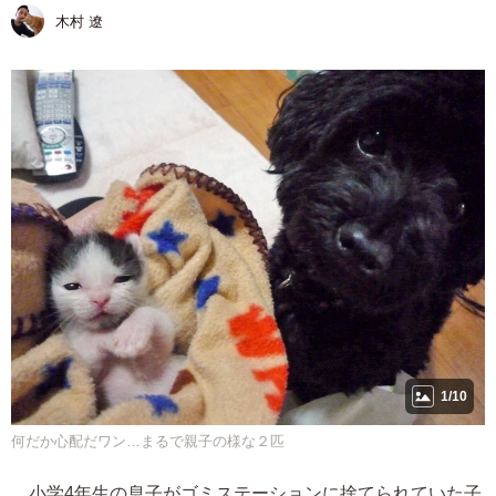
木村 遼
1/10
何だか心配だワン…まるで親子の様な２匹
小学4年生の息子がゴミステーションに捨てられていた子