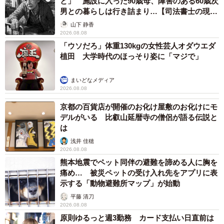
と」 施設に入った90歳母、障害のある60歳次
男との暮らしは行き詰まり…【司法書士の現場
から】
山下 静香
2026.08.08
「ウソだろ」体重130kgの女性芸人オダウエダ
植田 大学時代のほっそり姿に「マジで」
まいどなメディア
2026.08.08
10/10
京都の百貨店が開催のお化け屋敷のお化けにモ
デルがいる 比叡山延暦寺の僧侶が語る伝説と
この桜吹雪が目に入らぬか!?
は
最後にひと言。猫は3月～5月にかけて出産シーズンを迎
浅井 佳穂
2026.08.08
えます。外で猫の遺棄を見かけた時は、すぐ警察に連絡
熊本地震でペット同伴の避難を諦める人に胸を
を。現在の法律では、動物の遺棄は100万円以下の罰金と定
痛め… 被災ペットの受け入れ先をアプリに表
められています。
示する「動物避難所マップ」が始動
平藤 清刀
2026.08.08
原則ゆるっと週3勤務 カード支払い日直前は