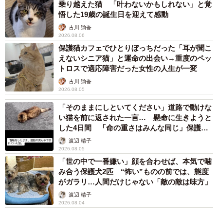
乗り越えた猫 「叶わないかもしれない」と覚
悟した19歳の誕生日を迎えて感動
古川 諭香
2026.08.06
保護猫カフェでひとりぼっちだった「耳が聞こ
えないシニア猫」と運命の出会い→重度のペッ
3/10
トロスで適応障害だった女性の人生が一変
当時、小学4年生だった息子さんの手からミルクを飲むジェームズ
古川 諭香
2026.08.05
慣れない子育てに苦労したが、そこへ思わぬ助っ人が現
「そのままにしといてください」道路で動けな
れた。それは自宅で飼っているチワプーのすみれちゃん。
い猫を前に返された一言… 懸命に生きようと
いつも一緒に添い寝して子守をしていたが、驚いたことに
した4日間 「命の重さはみんな同じ」保護団
体代表の訴え
これで母性本能がわいたのか、ジェームズのお尻を刺激し
渡辺 晴子
2026.08.05
て排泄させていたのだ。
「世の中で一番嫌い」顔を合わせば、本気で噛
み合う保護犬2匹 “怖い”ものの前では、態度
がガラリ…人間だけじゃない「敵の敵は味方」
渡辺 晴子
2026.08.04