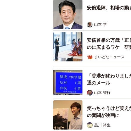
安倍退陣、相場の動
山本 学
安倍首相の万歳「正
のに広まるワケ 研
まいどなニュース
「香港が終わりまし
通のメール
山本 智行
笑っちゃうけど笑え
の奮闘が映画に
黒川 裕生