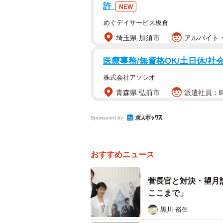
許
勝つ」ことからやらねばならない。
NEW
めぐデイサービス板倉
選挙は「勝てる時にやる」のだ。「
埼玉県 加須市
アルバイト・
菅氏の影響力は落ちるので、それは
間に選挙を打っても、追い込まれ解
医療事務/無資格OK/土日休/社
もある。野党合流もまだ体制が整っ
株式会社アソシオ
「次の選挙をいつやるか」があるだ
青森県 弘前市
派遣社員：時給
グで年内に解散総選挙を打つことも
Sponsored by
いずれにしても、選挙に勝たなけれ
コロナ禍における経済対策は引き続
おすすめニュース
グ」と「誰が選対委員長をやるか」
菅長官と対決・望月
ここまで」
黒川 裕生