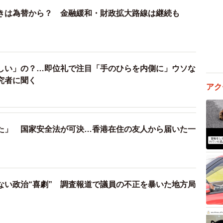
きは為替から？ 金融緩和・財政拡大路線は継続も
しい」の？…即位礼で注目「手のひらを内側に」ウソな
究者に聞く
アク
た」 国家安全法が可決…香港在住の友人から届いた一
ない政治“喜劇” 調査報道で議員の不正を暴いた地方局