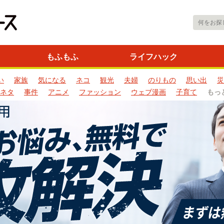
もふもふ
ライフハック
い
家族
気になる
ネコ
観光
夫婦
のりもの
思い出
災
ネタ
事件
アニメ
ファッション
ウェブ漫画
子育て
もっ