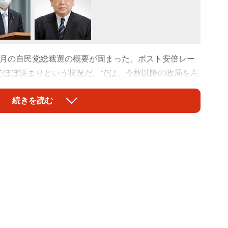
月の自民党総裁選の概要が固まった。ポスト安倍レー
でほぼ決まりという状況だ。では、今秋以降の政局を左
ストの須田慎一郎氏は当サイトの取材に対し、菅氏が安
続きを読む
リリーフ」ではなく、自身の「本格政権」を実現するた
対委員長」の人事が焦点になると解説。さらに、年内解
ーンがある。１つは、複数の派閥の協力を得て総裁に
なく、フリーハンドで出馬して当選するケース。５年５
は出身派閥の清和会の協力を得られなくてもサプライズ
氏もフリーハンドで出て総理になった。