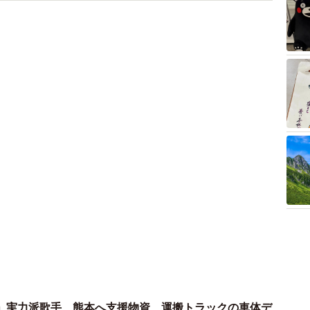
」実力派歌手、熊本へ支援物資…運搬トラックの車体デ