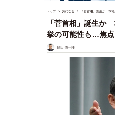
トップ
気になる
「菅首相」誕生か 本格
「菅首相」誕生か 
挙の可能性も…焦点
須田 慎一郎