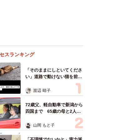
セスランキング
「そのままにしといてくださ
い」道路で動けない猫を前に
返された一言… 懸命に生き
ようとした4日間 「命の重
渡辺 晴子
さはみんな同じ」保護団体代
表の訴え
72歳父、軽自動車で新潟から
四国まで 65歳の母と2人で
3泊4日の旅 パーキングの休
憩まで分刻み… 「大学生で
山岡 もと子
も組まねえよ！」
「不謹慎でないかと」実力派