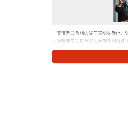
安倍晋三首相の辞任表明を受け、9
スは菅義偉官房長官の次期首相就任
右するポイントは何か。ジャーナリ
倍首相の残りの任期１年を埋める「
めには「選挙のタイミング」と「選
散総選挙の可能性も示唆した。
◇ ◇ ◇
自民党の総裁選でいうと２つのパタ
なること。２つ目は、派閥の協力が
カ月、総理の座にいた小泉純一郎氏
当選した。第２次政権時の安倍晋三