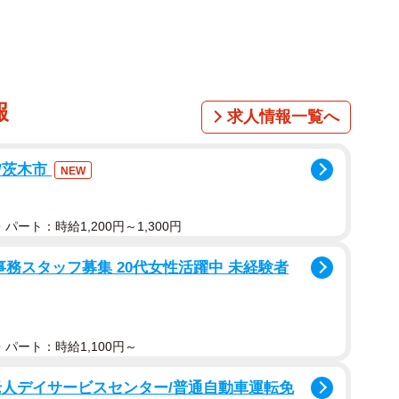
党員票を呼び込むと想定外のことが起こりかねず、今
起こしかねない。主流派の二階派、麻生派、細田派は菅
サスがあるため、菅氏が間違いなく総理になるだろう。
報
求人情報一覧へ
ていくことになる。
自民党の枠組みに注目していきたい。幹事長はおそら
/茨木市
NEW
また、あまりマスコミには注目されていないが、菅政権
委員長というポストに誰が就くかが焦点になる。選挙の
パート：時給1,200円～1,300円
て二階派の重鎮である平沢勝栄氏も浮上するが、実務に
続けるのか、あるいは他の人物になるのか。
事務スタッフ募集 20代女性活躍中 未経験者
た。むしろ注目すべきは次の解散総選挙がどういうタ
総裁の任期、１０月が衆院議員の任期で、遅くともこの
パート：時給1,100円～
が残した１年で、菅氏はイレギュラーの危機管理内閣を
ではなく、菅氏が本格政権を確立するためには「選挙に
老人デイサービスセンター/普通自動車運転免