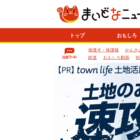
ニ
トップ
おもしろ
ュ
ー
保護犬・保護猫
かんさ
ス
一
鉄道
おもしろ動画
街
覧