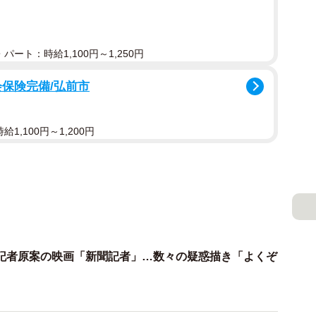
追い込まれ解散」では、政権与党が議席数を減らし、
パート：時給1,100円～1,250円
回避したい。来年１～３月は予算編成期で、４～６月の
散になりかねないので、今年のうちに選挙をやる可能性
会保険完備/弘前市
ていないうちに。菅氏は総理になっても、頭の中には
ろう。選対委員長は下村氏のままとして、早いタイミン
1,100円～1,200円
考えられる。
ば菅氏の力はなくなり、流れが石破氏に傾くだろう。
きしっかりやりながら、ポイントは「選挙のタイミン
ということになる。
記者原案の映画「新聞記者」…数々の疑惑描き「よくぞ