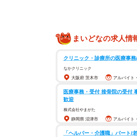
この第２パターンはイレギュラー。
回で言うと石破茂氏がサプライズを
官房長官を新総裁にというコンセン
まいどなの求人情
そして、安倍政権の方向性を継承し
そこで、政策面のみならず、政権と
クリニック・診療所の医療事務
く二階俊博氏の続投になるだろう。
なかクリニック
において、次の総選挙に向けて選対
大阪府 茨木市
アルバイト・
実務を仕切る人物である。候補とし
長けていない。現職の下村博文氏が
医療事務・受付 接骨院の受付 
歓迎
次期首相は菅氏という流れで固まっ
株式会社やまがた
イミングになるかだ。来年９月が新
静岡県 沼津市
アルバイト・
１０月までになる。任期は安倍首相
率いるリリーフで終わるのか？そう
「ヘルパー・介護職」パート/