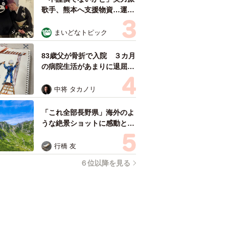
歌手、熊本へ支援物資…運搬
トラックの車体デザインにた
めらい 「痛いほど伝わる」
まいどなトピック
「行動され立派」
83歳父が骨折で入院 ３カ月
の病院生活があまりに退屈で
「画用紙と色鉛筆持ってこ
い！」→スケッチブックを見
中将 タカノリ
た家族が仰天「これ、売れま
すよ…」
「これ全部長野県」海外のよ
うな絶景ショットに感動と反
響「離れてからいいところだ
ったんだって気づいた」
行橋 友
６位以降を見る