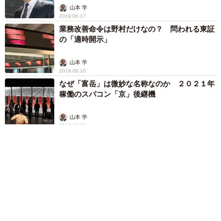
山本 学
2019.06.17
業務改善命令は野村だけなの？ 問われる東証
の「適時開示」
山本 学
2019.06.10
なぜ「富岳」は微妙な名称なのか ２０２１年
稼働のスパコン「京」後継機
山本 学
2019.06.01
キャッシュレス決済、誰がもうけるのか？ 改
めてテーマ株に期待も
山本 学
2019.05.29
アクセスランキング
「ウソだろ」体重130kgの女性芸人オダウエダ