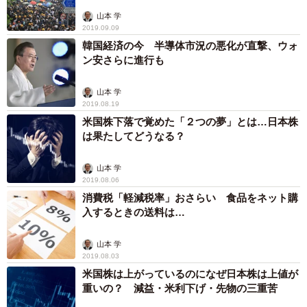
山本 学
2019.09.09
韓国経済の今 半導体市況の悪化が直撃、ウォ
ン安さらに進行も
山本 学
2019.08.19
米国株下落で覚めた「２つの夢」とは…日本株
は果たしてどうなる？
山本 学
2019.08.06
消費税「軽減税率」おさらい 食品をネット購
入するときの送料は…
山本 学
2019.08.03
米国株は上がっているのになぜ日本株は上値が
重いの？ 減益・米利下げ・先物の三重苦