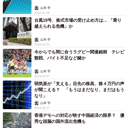
山本 学
2019.11.19
台風19号、株式市場の受け止め方は… 「乗り
越えられる危機」か
山本 学
2019.10.21
今からでも間に合うラグビー関連銘柄 テレビ
観戦、バイト不足など鍵か
山本 学
2019.10.07
弱気派が「支える」目先の株高、株４万円の声
が聞こえる？ 「もうはまだなり、まだはもう
なり」
山本 学
2019.09.17
香港デモへの対応が映す中国経済の限界？ 優
秀な頭脳の国外流出危機も