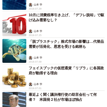
山本 学
2019.07.29
10月に消費税率引き上げ、「デフレ脱却」で駆
け込み需要なし？
山本 学
2019.07.25
「脱プラスチック」株式市場の影響は…代替品
需要が活発化、恩恵を受ける銘柄も
山本 学
2019.07.09
フェイスブックの仮想通貨「リブラ」に各国政
府が動揺する理由
山本 学
2019.07.01
最近よく聞く議決権行使の助言会社って何
者？ 米国発２社が市場ほぼ独占