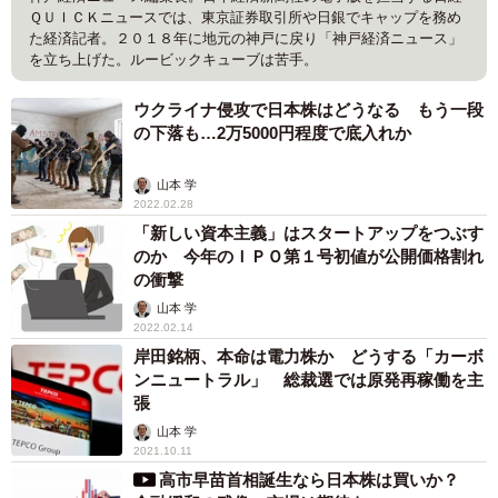
ＱＵＩＣＫニュースでは、東京証券取引所や日銀でキャップを務め
た経済記者。２０１８年に地元の神戸に戻り「神戸経済ニュース」
を立ち上げた。ルービックキューブは苦手。
ウクライナ侵攻で日本株はどうなる もう一段
の下落も…2万5000円程度で底入れか
山本 学
2022.02.28
「新しい資本主義」はスタートアップをつぶす
のか 今年のＩＰＯ第１号初値が公開価格割れ
の衝撃
山本 学
2022.02.14
岸田銘柄、本命は電力株か どうする「カーボ
ンニュートラル」 総裁選では原発再稼働を主
張
山本 学
2021.10.11
高市早苗首相誕生なら日本株は買いか？