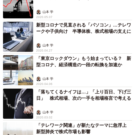
山本 学
2020.05.07
新型コロナで見直される「パソコン」…テレワ
ークや子供向け 半導体株、株式相場の支えに
山本 学
2020.04.27
「東京ロックダウン」もう始まっている？ 新
型コロナ、経済構造の一段の転換を加速か
山本 学
2020.04.06
「落ちてくるナイフは…」「上り百日、下げ三
日」 株式相場、次の一手を相場格言で考える
山本 学
2020.03.02
「テレワーク関連」が新たなテーマに急浮上
新型肺炎で株式市場も影響