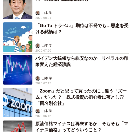
山本 学
2020.08.31
「Go To トラベル」期待は不発でも…恩恵を受
ける銘柄は？
山本 学
2020.07.26
バイデン大統領なら株安なのか リベラルの印
象変えた経済演説
山本 学
2020.07.13
「Zoom」だと思って買ったのに…違う「ズー
ム」だった？ 株式投資の初心者に落とし穴
「同名別会社」
山本 学
2020.06.15
原油価格マイナスは再来するか そもそも「マ
イナス価格」ってどういうこと？