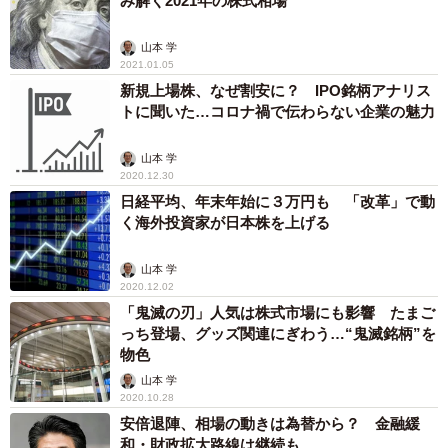
み解く2021年の株式相場
山本 学
2021.01.05
新規上場株、なぜ割安に？ IPO銘柄アナリス
トに聞いた…コロナ禍で伝わらない企業の魅力
山本 学
2020.12.30
日経平均、年末年始に３万円も 「改革」で動
く海外投資家が日本株を上げる
山本 学
2020.12.02
「鬼滅の刃」人気は株式市場にも影響 たまご
っち登場、グッズ関連にぎわう…“鬼滅銘柄”を
物色
山本 学
2020.10.28
安倍退陣、相場の動きは為替から？ 金融緩
和・財政拡大路線は継続も