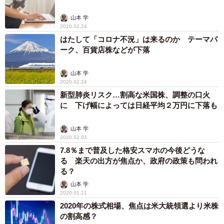
山本 学
2020.02.24
はたして「コロナ不況」は来るのか テーマパ
ーク、百貨店株などが下落
山本 学
2020.02.24
新型肺炎リスク…割高な米国株、調整の口火
に 下げ幅によっては日経平均２万円に下落も
山本 学
2020.02.03
7.8％まで普及した格安スマホの今後どうな
る 楽天の出方が焦点か、政府の政策も問われ
る？
山本 学
2020.01.21
2020年の株式相場、焦点は米大統領選より米株
の割高感？