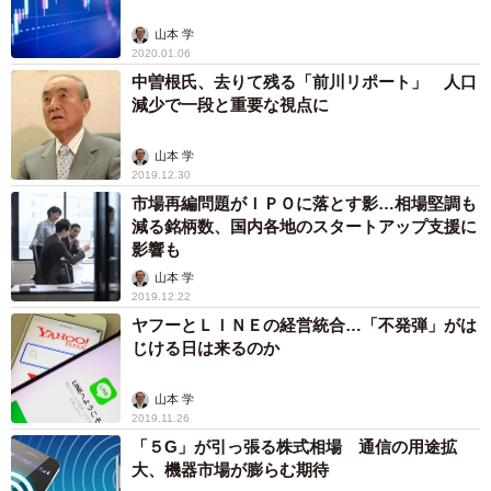
山本 学
2020.01.06
中曽根氏、去りて残る「前川リポート」 人口
減少で一段と重要な視点に
山本 学
2019.12.30
市場再編問題がＩＰＯに落とす影…相場堅調も
減る銘柄数、国内各地のスタートアップ支援に
影響も
山本 学
2019.12.22
ヤフーとＬＩＮＥの経営統合…「不発弾」がは
じける日は来るのか
山本 学
2019.11.26
「５G」が引っ張る株式相場 通信の用途拡
大、機器市場が膨らむ期待