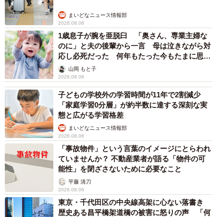
まいどなニュース情報部
2026.08.06
1歳息子が腕を亜脱臼 「奥さん、専業主婦な
のに」と夫の後輩から一言 母は泣きながら対
応し必死だった 何年もたった今もたまに思い
出し…
山岡 もと子
2026.08.06
子どもの学校外の学習時間が11年で2割減少
「家庭学習0分層」が約半数に達する深刻な実
態と広がる学習格差
まいどなニュース情報部
2026.08.06
「事故物件」という言葉のイメージにとらわれ
ていませんか？ 不動産業者が語る「物件の可
能性」を閉ざさないために必要なこと
平藤 清刀
2026.08.06
東京・千代田区の中央線高架に心ない落書き
歴史ある昌平橋架道橋の被害に怒りの声 「何