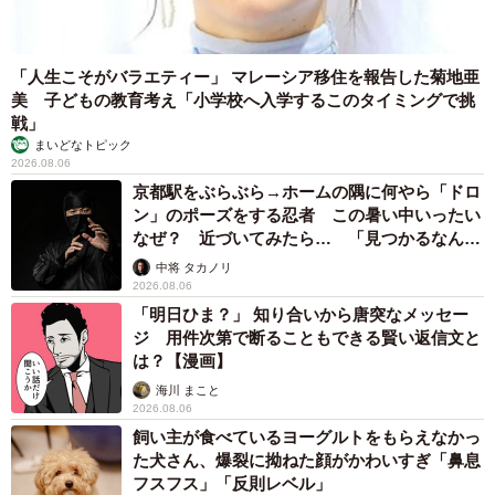
「人生こそがバラエティー」 マレーシア移住を報告した菊地亜
美 子どもの教育考え「小学校へ入学するこのタイミングで挑
戦」
まいどなトピック
2026.08.06
京都駅をぶらぶら→ホームの隅に何やら「ドロ
ン」のポーズをする忍者 この暑い中いったい
なぜ？ 近づいてみたら… 「見つかるなんて
未熟」
中将 タカノリ
2026.08.06
「明日ひま？」 知り合いから唐突なメッセー
ジ 用件次第で断ることもできる賢い返信文と
は？【漫画】
海川 まこと
2026.08.06
飼い主が食べているヨーグルトをもらえなかっ
た犬さん、爆裂に拗ねた顔がかわいすぎ「鼻息
フスフス」「反則レベル」