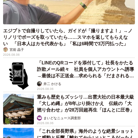
エジプトで自撮りしていたら、ガイドが「撮りますよ！」→ノ
リノリでポーズを取っていたら……スマホを返してもらえな
い 「日本人はカモ代表かも」「私は6時間で3万円払った」
宮前 晶子
2026.08.06
「LINEのQRコードを添付して」社長をかたる
詐欺メール続々 社員を個人アカウントへ誘導
→最後は不正送金…求められる「だまされる前
提」の対策
井二 かける
2026.08.06
重みも歴史もズッシリ…出雲大社の日本最大級
「大しめ縄」が8年ぶり掛けかえ 伝統の「大
撚り合わせ」が28万回超再生「ほんとに圧巻」
まいどなニュース調査部
2026.08.06
「これ全部長野県」海外のような絶景ショット
に感動と反響「離れてからいいところだったん