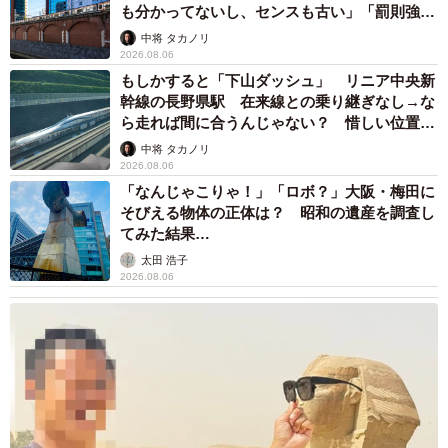
も分かってないし、センスも古い」「罰則強化
して」
中将 タカノリ
2026.08.06
もしかすると「下山ダッシュ」 リニア中央新
幹線の長野県駅 在来線との乗り継ぎなし→な
ら走れば間に合うんじゃない？ 惜しい位置関
係が反響
中将 タカノリ
2026.08.06
「なんじゃこりゃ！」「ロボ？」大阪・梅田に
そびえる物体の正体は？ 昭和の遺産を調査し
てみた結果…
太田 浩子
2026.08.06