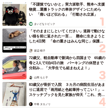
も「当時、被災していたのは神戸や阪神間だけ。大阪や全
「不謹慎でないかと」実力派歌手、熊本へ支援
物資…運搬トラックの車体デザインにためら
国の取引先やお客様が助けて下さった」と松井さん。「で
い 「痛いほど伝わる」「行動され立派」
も今回は全国、全世界が“被災者”。ただ利益のためだけとは
考えられなかった。買って下さるお客様と一緒に何とか苦
まいどなトピック
境を乗り越え、大切なお金を地域や子どもたちのために役
「そのままにしといてください」道路で動けな
い猫を前に返された一言… 懸命に生きようと
立てられたら」と話してくれました。
した4日間 「命の重さはみんな同じ」保護団
体代表の訴え
渡辺 晴子
72歳父、軽自動車で新潟から四国まで 65歳の
母と2人で3泊4日の旅 パーキングの休憩まで
分刻み… 「大学生でも組まねえよ！」
山岡 もと子
83歳父が骨折で入院 ３カ月の病院生活があま
りに退屈で「画用紙と色鉛筆持ってこい！」→
スケッチブックを見た家族が仰天「これ、売れ
ますよ…」
中将 タカノリ