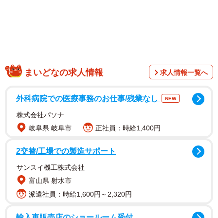
まいどなの求人情報
求人情報一覧へ
瓦せんべいは開港間もない神戸で、同店の創業者、松井
外科病院での医療事務のお仕事/残業なし
NEW
佐助が考案。小麦粉に、当時は高価なため入手しづらかっ
株式会社パソナ
た卵、砂糖をふんだんに使って焼き上げた味は「神戸スイ
岐阜県 岐阜市
正社員：時給1,400円
ーツの元祖」とも言われます。職人が一枚一枚手焼きす
る、ほのかに甘くて香ばしいせんべいは、お持たせやお土
2交替/工場での製造サポート
産だけでなく、企業や学校、イベントなどの記念品として
サンスイ機工株式会社
も人気のお菓子です。
富山県 射水市
派遣社員：時給1,600円～2,320円
輸入車販売店のショールーム受付