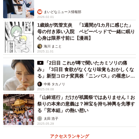
— 亀井堂総本店【公式】🐢✨ (@kameidosohonten)
May 20,
まいどなニュース情報部
2020
2026.02.01
1歳娘が気管支炎 「1週間が1カ月に感じた」
そこで、ちょうどネット上で流行っていた「アマビエチ
母の付き添い入院 ベビーベッドで一緒に眠り
心身は限界寸前に【漫画】
ャレンジ」に乗っかりアマビエと「#ステイホーム」のオリ
海川 まこと
ジナル焼き印を作り、売り上げの一部を子どもたちのため
2025.11.01
の「BE KOBEミライプロジェクト」の一環として同財団に
「2日目 これが噂で聞いたカミソリの痛
寄付することに。同15日からは、アマビエと「＃コロナに
み」「3日目 食欲がなくなり味覚もおかしくな
負けるな」に変えて販売したところ、「元気が出る」「頑
る」新型コロナ変異株「ニンバス」の罹患レポ
ートが話題
張ろう！というと重いけど、これならちょっとした場面で
中将 タカノリ
2025.09.08
貰っても嬉しい」と反響を呼び、6月に入っても売り上げ好
「山鉾巡行」だけが祇園祭ではありません！お
調といいます。
祭りの本来の意義は？神宝を持ち神輿を先導す
る「宮本組」の熱い想い
亀井堂総本店は、25年前の阪神・淡路大震災の際も店が
太田 浩子
2025.05.29
被災。しばらく営業できず、店にあった商品を無償で配
り、卵をゆで卵にして避難所に配ったといいます。それで
アクセスランキング