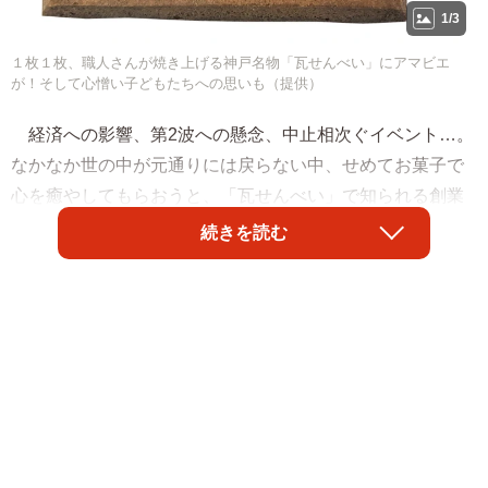
1/3
１枚１枚、職人さんが焼き上げる神戸名物「瓦せんべい」にアマビエ
が！そして心憎い子どもたちへの思いも（提供）
経済への影響、第2波への懸念、中止相次ぐイベント…。
なかなか世の中が元通りには戻らない中、せめてお菓子で
心を癒やしてもらおうと、「瓦せんべい」で知られる創業
明治6年の老舗和菓子店「亀井堂総本店」（神戸市中央区）
続きを読む
が作った「アマビエ」の瓦せんべいが人気です。さらに、
売り上げの一部は地域の子どもたちの支援に充てられる仕
組み。自らも苦しい状況ながら、なぜ？と、取材しまし
た。