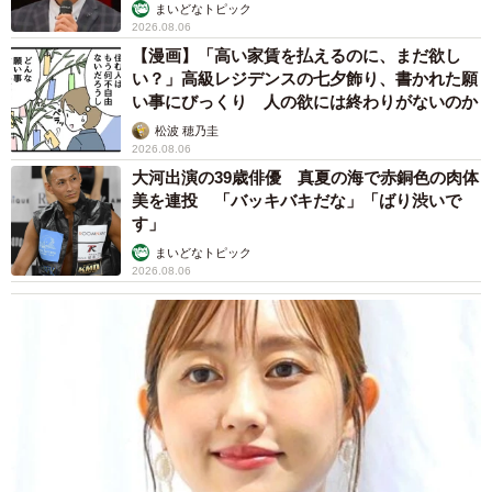
まいどなトピック
2026.08.06
【漫画】「高い家賃を払えるのに、まだ欲し
い？」高級レジデンスの七夕飾り、書かれた願
い事にびっくり 人の欲には終わりがないのか
松波 穂乃圭
2026.08.06
大河出演の39歳俳優 真夏の海で赤銅色の肉体
美を連投 「バッキバキだな」「ばり渋いで
す」
まいどなトピック
2026.08.06