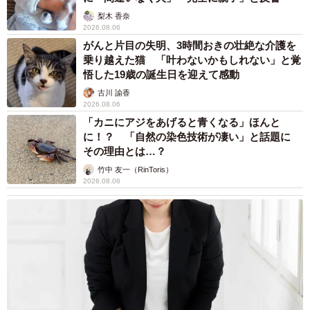
梨木 香奈
2026.08.06
がんと片目の失明、3時間おきの壮絶な介護を
乗り越えた猫 「叶わないかもしれない」と覚
悟した19歳の誕生日を迎えて感動
古川 諭香
2026.08.06
「カニにアジをあげると青くなる」ほんと
に！？ 「自然の染色技術が凄い」と話題に
その理由とは…？
竹中 友一（RinToris）
2026.08.06