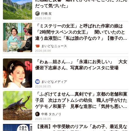
だって気づいた」
行橋 友
2026.08.06
「ミステリーの女王」と呼ばれた作家の娘は
「2時間サスペンスの女王」 聞いていたのと
違う血液型に「私は誰の子なの？」【徹子の部
屋】
まいどなニュース
2026.08.06
「わぁ…姐さん…」「永遠にお美しい」 大女
優岩下志麻さん、写真家のインスタに登場
まいどなメディア
2026.08.05
「ふざけてません…真剣です」京都の老舗和菓
子店 次はカブトムシの幼虫 職人が手がけた
ゲテモノ和菓子 見事な造形に「気持ち悪いく
らいリアル」
中将 タカノリ
2026.08.05
【漫画】中学受験のリアル「あの子、最近見な