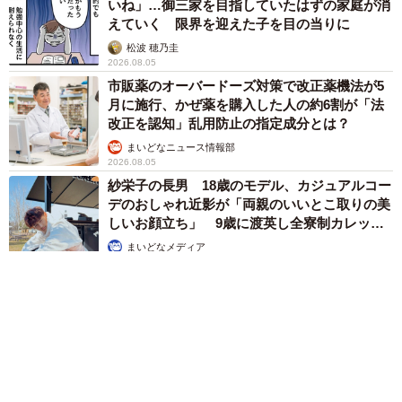
いね」…御三家を目指していたはずの家庭が消
えていく 限界を迎えた子を目の当りに
松波 穂乃圭
2026.08.05
市販薬のオーバードーズ対策で改正薬機法が5
月に施行、かぜ薬を購入した人の約6割が「法
改正を認知」乱用防止の指定成分とは？
まいどなニュース情報部
2026.08.05
紗栄子の長男 18歳のモデル、カジュアルコー
デのおしゃれ近影が「両親のいいとこ取りの美
しいお顔立ち」 9歳に渡英し全寮制カレッジ
で学ぶ
まいどなメディア
2026.08.05