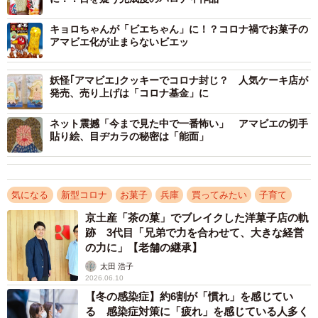
開策としてネット通販にも力を入れる中、4月下旬にツイッ
ター上でチロルチョコ（東京都）が始めたキャンペーン
キョロちゃんが「ビエちゃん」に！？コロナ禍でお菓子の
アマビエ化が止まらないビエッ
「おかしつなぎ」を知り、参加を即決したところ、フォロ
ワー数はそれまでの50程度から一気に1.8万ほどまで増えた
妖怪｢アマビエ｣クッキーでコロナ封じ？ 人気ケーキ店が
といいます。
発売、売り上げは「コロナ基金」に
ネット震撼「今まで見た中で一番怖い」 アマビエの切手
全国からの注文も少しずつ増える中、「コロナ禍の外出
貼り絵、目ヂカラの秘密は「能面」
自粛で、大人だけでなく子どももストレスを抱え、負のス
パイラルが続いている。会社や従業員の雇用を守りつつ、
できれば地元の子どもたちのために何かできたらと思って
気になる
新型コロナ
お菓子
兵庫
買ってみたい
子育て
いた」と松井さん。実際、一般社団法人「大吉財団」が4月
京土産「茶の菓」でブレイクした洋菓子店の軌
に行った調査では、地域の子育て団体の7割以上が、コロナ
跡 3代目「兄弟で力を合わせて、大きな経営
禍で「経営状況に影響が出ている」と回答していました。
の力に」【老舗の継承】
太田 浩子
2026.06.10
こんな風に焼いてますよ〜🐢🔥
#コロナに負けるな
‼️
【冬の感染症】約6割が「慣れ」を感じてい
pic.twitter.com/oO6W993Rif
る 感染症対策に「疲れ」を感じている人多く