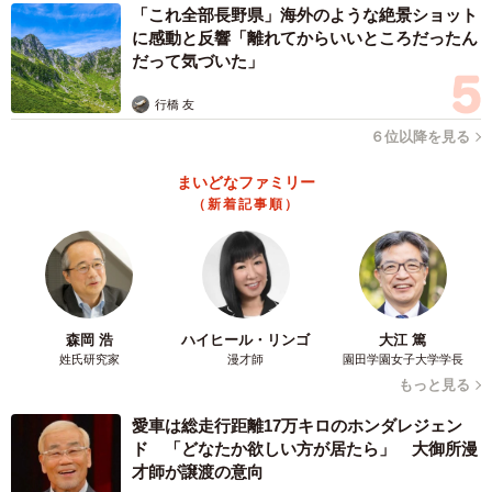
「これ全部長野県」海外のような絶景ショット
に感動と反響「離れてからいいところだったん
3/3
だって気づいた」
アマビエと＃コロナに負けるな！の焼き印が入った瓦せんべい
行橋 友
アマビエ＆コロナに負けるな瓦せんべいは、ネットショ
６位以降を見る
ップでは2袋（2枚包×2）500円から、直営店では1袋260
まいどなファミリー
円。4、6、8、10袋セットもある。
（新着記事順）
■公式オンラインショップ
https://kameido.shop/?
category_id=5d3ff5fc4c80644e718eb4e9
森岡 浩
ハイヒール・リンゴ
大江 篤
姓氏研究家
漫才師
園田学園女子大学学長
もっと見る
愛車は総走行距離17万キロのホンダレジェン
ド 「どなたか欲しい方が居たら」 大御所漫
才師が譲渡の意向