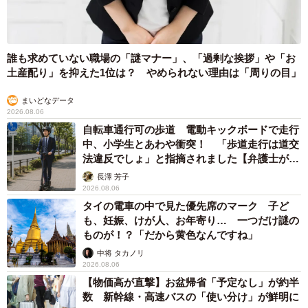
誰も求めていない職場の「謎マナー」、「過剰な挨拶」や「お
土産配り」を抑えた1位は？ やめられない理由は「周りの目」
まいどなデータ
2026.08.06
自転車通行可の歩道 電動キックボードで走行
中、小学生とあわや衝突！ 「歩道走行は道交
法違反でしょ」と指摘されました【弁護士が解
説】
長澤 芳子
2026.08.06
タイの電車の中で見た優先席のマーク 子ど
も、妊娠、けが人、お年寄り… 一つだけ謎の
ものが！？「だから黄色なんですね」
中将 タカノリ
2026.08.06
【物価高が直撃】お盆帰省「予定なし」が約半
数 新幹線・高速バスの「使い分け」が鮮明に