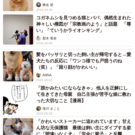
椎名 碧
2026.08.06
コガネムシを見つめる猫とパパ、偶然生まれた
神々しい構図が「宗教画のよう」と話題 「尊
い」「ていうかライオンキング」
梨木 香奈
2026.08.06
髪をバッサリと切った飼い主が帰宅すると→愛
犬たちの反応に「ワンコ様でも戸惑うのね
（笑）」「困り顔がかわいい」
ANNA
2026.08.06
「誰かみたいにならなきゃ」 他人を正解にし
て生きてきた母親 自己主張が苦手な娘に教わ
った大切なこと【漫画】
海川 まこと
2026.08.06
「かわいいストーカーに追われています」甘え
ん坊な元保護猫 最後は飼い主にダイブする姿
に「間違いなく犬」「完全に親子」と反響