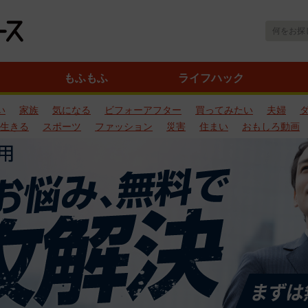
もふもふ
ライフハック
い
家族
気になる
ビフォーアフター
買ってみたい
夫婦
生きる
スポーツ
ファッション
災害
住まい
おもしろ動画