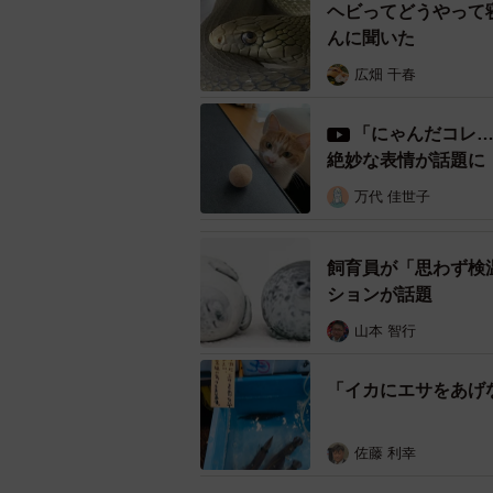
ヘビってどうやって
んに聞いた
広畑 千春
「にゃんだコレ
絶妙な表情が話題に
万代 佳世子
飼育員が「思わず検
ションが話題
山本 智行
「イカにエサをあげ
佐藤 利幸