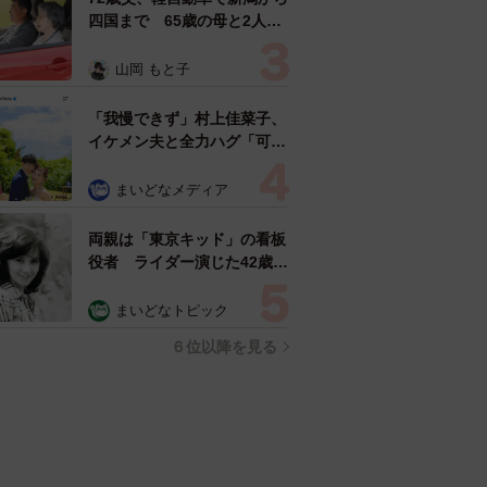
四国まで 65歳の母と2人で
3泊4日の旅 パーキングの休
憩まで分刻み… 「大学生で
山岡 もと子
も組まねえよ！」
「我慢できず」村上佳菜子、
イケメン夫と全力ハグ「可愛
いふたり」「素敵なご夫婦」
まいどなメディア
両親は「東京キッド」の看板
役者 ライダー演じた42歳元
俳優が再婚妻との「ウエディ
ングフォト」計画を明言
まいどなトピック
「センスあるカメラマン求
６位以降を見る
む」