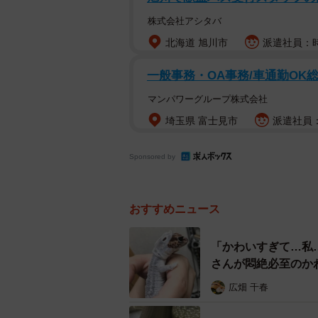
株式会社アシタバ
北海道 旭川市
派遣社員：時
一般事務・OA事務/車通勤OK
マンパワーグループ株式会社
埼玉県 富士見市
派遣社員：
Sponsored by
おすすめニュース
「かわいすぎて…私
さんが悶絶必至のか
広畑 千春