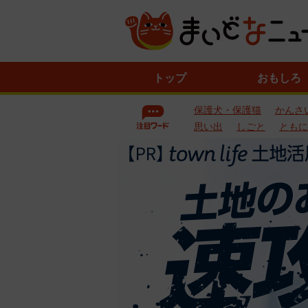
ニ
トップ
おもしろ
ュ
ー
保護犬・保護猫
かんさ
ス
一
思い出
しごと
ともに
覧