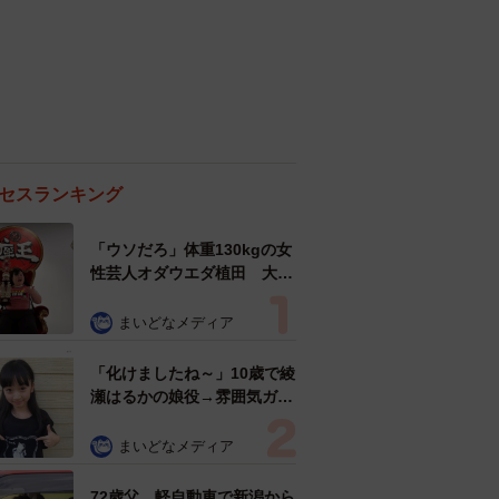
セスランキング
「ウソだろ」体重130kgの女
性芸人オダウエダ植田 大学
時代のほっそり姿に「マジ
で」
まいどなメディア
「化けましたね～」10歳で綾
瀬はるかの娘役→雰囲気ガラ
リの18歳に成長 「メイクで
雰囲気が」「宝塚に入れそ
まいどなメディア
う」
72歳父、軽自動車で新潟から