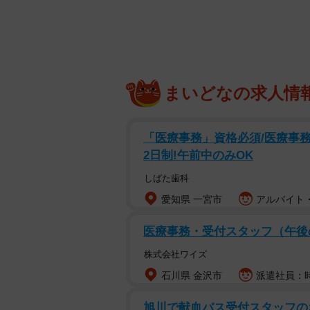
まいどなの求人情
「医療事務」資格必須/医療事務/
2日制!午前中のみOK
しばた歯科
愛知県 一宮市
アルバイト・
医療事務・受付スタッフ（午後
株式会社ワイズ
石川県 金沢市
派遣社員：時
旭川で献血バス受付スタッフの