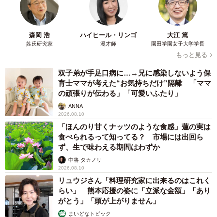
森岡 浩
ハイヒール・リンゴ
大江 篤
姓氏研究家
漫才師
園田学園女子大学学長
もっと見る
双子弟が手足口病に…→兄に感染しないよう保
育士ママが考えた“お気持ちだけ”隔離 「ママ
の頑張りが伝わる」「可愛いふたり」
ANNA
2026.08.10
「ほんのり甘くナッツのような食感」蓮の実は
食べられるって知ってる？ 市場には出回ら
ず、生で味わえる期間はわずか
中将 タカノリ
2026.08.10
リュウジさん「料理研究家に出来るのはこれく
らい」 熊本応援の姿に「立派な金額」「あり
がとう」「頭が上がりません」
まいどなトピック