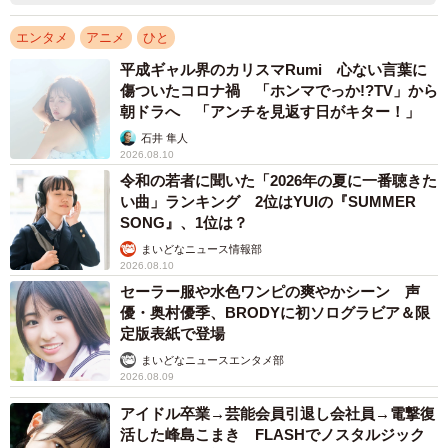
エンタメ
アニメ
ひと
平成ギャル界のカリスマRumi 心ない言葉に
傷ついたコロナ禍 「ホンマでっか!?TV」から
朝ドラへ 「アンチを見返す日がキター！」
石井 隼人
2026.08.10
令和の若者に聞いた「2026年の夏に一番聴きた
い曲」ランキング 2位はYUIの『SUMMER
SONG』、1位は？
まいどなニュース情報部
2026.08.10
セーラー服や水色ワンピの爽やかシーン 声
優・奥村優季、BRODYに初ソログラビア＆限
定版表紙で登場
まいどなニュースエンタメ部
2026.08.09
アイドル卒業→芸能会員引退し会社員→電撃復
活した峰島こまき FLASHでノスタルジック