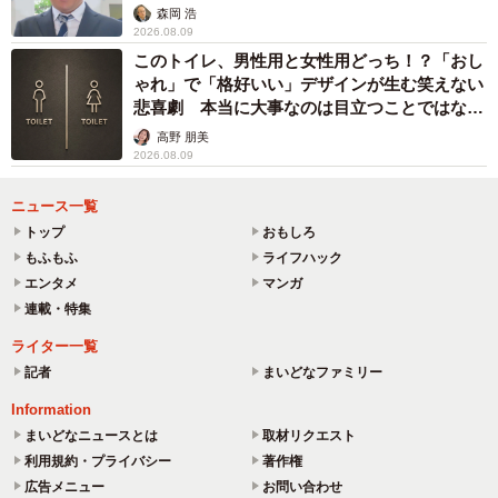
森岡 浩
2026.08.09
このトイレ、男性用と女性用どっち！？「おし
ゃれ」で「格好いい」デザインが生む笑えない
悲喜劇 本当に大事なのは目立つことではな
く…
高野 朋美
2026.08.09
ニュース一覧
トップ
おもしろ
もふもふ
ライフハック
エンタメ
マンガ
連載・特集
ライター一覧
記者
まいどなファミリー
Information
まいどなニュースとは
取材リクエスト
利用規約・プライバシー
著作権
広告メニュー
お問い合わせ