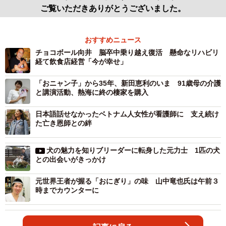
ご覧いただきありがとうございました。
おすすめニュース
チョコボール向井 脳卒中乗り越え復活 懸命なリハビリ
経て飲食店経営「今が幸せ」
「おニャン子」から35年、新田恵利のいま 91歳母の介護
と講演活動、熱海に終の棲家を購入
日本語話せなかったベトナム人女性が看護師に 支え続け
た亡き恩師との絆
犬の魅力を知りブリーダーに転身した元力士 1匹の犬
との出会いがきっかけ
元世界王者が握る「おにぎり」の味 山中竜也氏は午前３
時までカウンターに