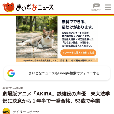
まいどなニュースをGoogle検索でフォローする
2020.04.19(Sun)
劇場版アニメ「AKIRA」鉄雄役の声優 東大法学
部に決意から１年半で一発合格、53歳で卒業
デイリースポーツ