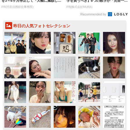
を3～6ヶ月停止して『大幅に減額して
字を買うべき】6つの数字が「完全一
から返済...
致」する方...
PR(渋谷法務総合事務所)
PR(株式会社MURA)
Recommended by
昨日の人気フォトセレクション