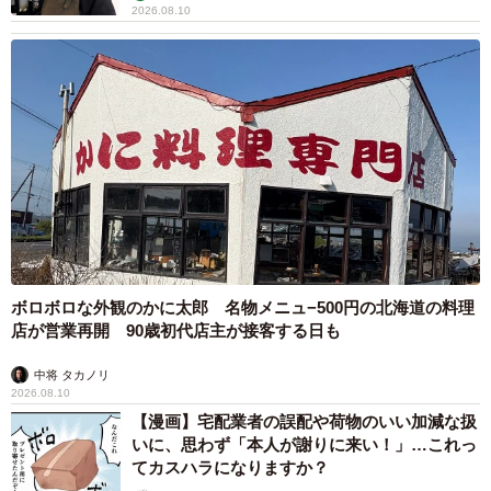
2026.08.10
ボロボロな外観のかに太郎 名物メニュ−500円の北海道の料理
店が営業再開 90歳初代店主が接客する日も
中将 タカノリ
2026.08.10
【漫画】宅配業者の誤配や荷物のいい加減な扱
いに、思わず「本人が謝りに来い！」…これっ
てカスハラになりますか？