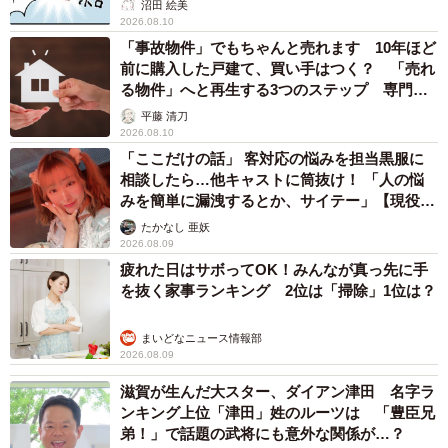
沼田 絵美
2026.08.10
「事故物件」でもちゃんと売れます 10年ほど
前に購入した戸建て、買い手はつく？ 「売れ
る物件」へと再生する3つのステップ 専門家
が解説
平藤 清刀
2026.08.10
「ここだけの話」 客対応の悩みを担当黒服に
相談したら…他キャストに筒抜け！ 「人の悩
みを簡単に漏洩するとか、サイテー」【現役キ
ャストに取材】
たかなし 亜妖
2026.08.09
疲れた日はサボってOK！みんなが真っ先に手
を抜く家事ランキング 2位は「掃除」1位は？
まいどなニュース情報部
2026.08.09
滋賀が生んだ大スター、ダイアン津田 名字ラ
ンキング上位「津田」姓のルーツは 「豊臣兄
弟！」で話題の武将にも意外な関係が…？