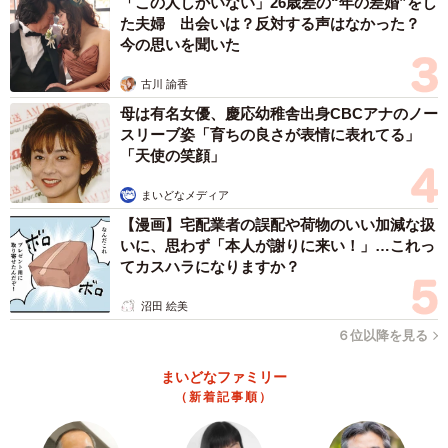
「この人しかいない」26歳差の“年の差婚”をし
た夫婦 出会いは？反対する声はなかった？
今の思いを聞いた
古川 諭香
母は有名女優、慶応幼稚舎出身CBCアナのノー
スリーブ姿「育ちの良さが表情に表れてる」
「天使の笑顔」
まいどなメディア
【漫画】宅配業者の誤配や荷物のいい加減な扱
いに、思わず「本人が謝りに来い！」…これっ
てカスハラになりますか？
沼田 絵美
６位以降を見る
まいどなファミリー
（新着記事順）