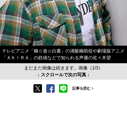
テレビアニメ「幽☆遊☆白書」の浦飯幽助役や劇場版アニメ
「ＡＫＩＲＡ」の鉄雄などで知られる声優の佐々木望
まだまだ画像は続きます。画像（1/3）
↓ スクロールで次の写真 ↓
記事を読む