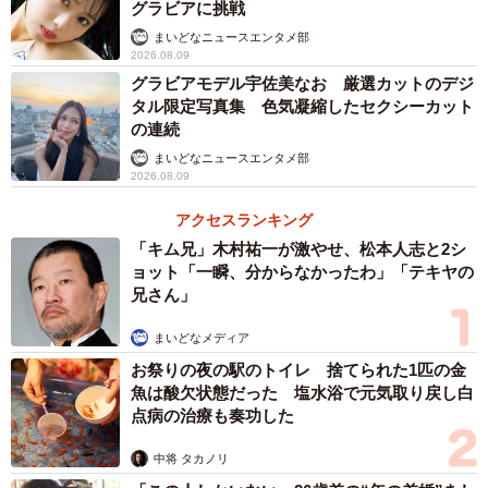
グラビアに挑戦
まいどなニュースエンタメ部
2026.08.09
グラビアモデル宇佐美なお 厳選カットのデジ
タル限定写真集 色気凝縮したセクシーカット
の連続
まいどなニュースエンタメ部
2026.08.09
アクセスランキング
「キム兄」木村祐一が激やせ、松本人志と2シ
ョット「一瞬、分からなかったわ」「テキヤの
兄さん」
まいどなメディア
お祭りの夜の駅のトイレ 捨てられた1匹の金
魚は酸欠状態だった 塩水浴で元気取り戻し白
点病の治療も奏功した
中将 タカノリ