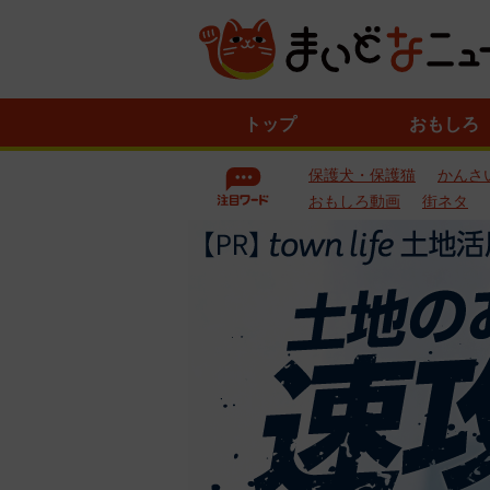
ニ
トップ
おもしろ
ュ
ー
保護犬・保護猫
かんさ
ス
一
おもしろ動画
街ネタ
覧