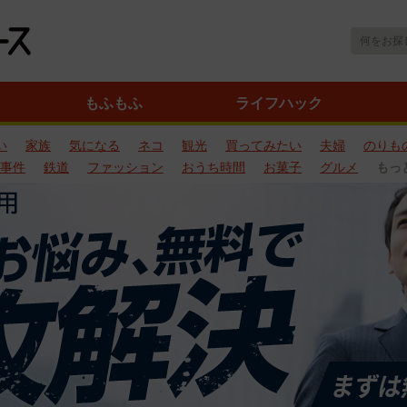
もふもふ
ライフハック
い
家族
気になる
ネコ
観光
買ってみたい
夫婦
のりも
事件
鉄道
ファッション
おうち時間
お菓子
グルメ
もっ