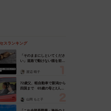
セスランキング
「そのままにしといてくださ
い」道路で動けない猫を前に
返された一言… 懸命に生き
ようとした4日間 「命の重
渡辺 晴子
さはみんな同じ」保護団体代
表の訴え
72歳父、軽自動車で新潟から
四国まで 65歳の母と2人で
3泊4日の旅 パーキングの休
憩まで分刻み… 「大学生で
山岡 もと子
も組まねえよ！」
「これ全部長野県」海外のよ