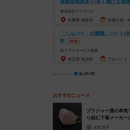
退職金制度あり/長く働ける環
株式会社フジワーク
兵庫県 姫路市
派遣社員：時
「ヘルパー・介護職」パート/
許
NEW
めぐデイサービス板倉
埼玉県 加須市
アルバイト・
Sponsored by
おすすめニュース
ブラジャー屋の本気
り組む下着メーカー
太田 浩子