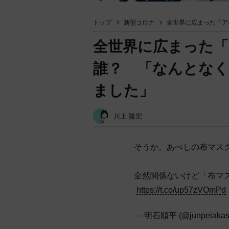
トップ
新型コロナ
全世界に広まった「ア
全世界に広まった「
誰？ 「なんとな
ました」
川上 隆宏
そうか。あべしの布マス
全然関係ないけど「布マ
https://t.co/up57zVOmPd
— 明石順平 (@junpeiakas