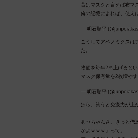
昔はマスクと言えば布マ
俺の記憶によれば、使え
— 明石順平 (@junpeiakas
こうしてアベノミクスは
た。
物価を毎年2％上げると
マスク保有量を2枚増や
— 明石順平 (@junpeiakas
ほら、笑うと免疫力が上
あべちゃんさ、きっと俺
かよｗｗｗ」って。