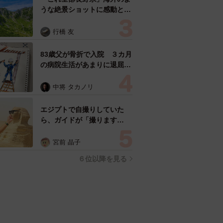
うな絶景ショットに感動と反
響「離れてからいいところだ
ったんだって気づいた」
行橋 友
83歳父が骨折で入院 ３カ月
の病院生活があまりに退屈で
「画用紙と色鉛筆持ってこ
い！」→スケッチブックを見
中将 タカノリ
た家族が仰天「これ、売れま
すよ…」
エジプトで自撮りしていた
ら、ガイドが「撮ります
よ！」→ノリノリでポーズを
取っていたら……スマホを返
宮前 晶子
してもらえない 「日本人は
６位以降を見る
カモ代表かも」「私は6時間
で3万円払った」