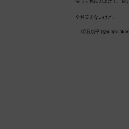
笑って免疫力上げて、自
全然笑えないけど。
— 明石順平 (@junpeiakas