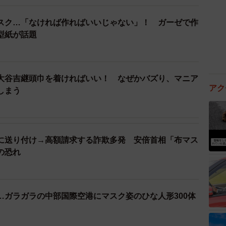
スク…「なければ作ればいいじゃない」！ ガーゼで作
型紙が話題
大谷吉継頭巾を着ければいい！ なぜかバズり、マニア
アク
しまう
に送り付け→高額請求する詐欺多発 安倍首相「布マス
の恐れ
…ガラガラの中部国際空港にマスク姿のひな人形300体