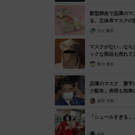
新型肺炎で品薄のマ
る、立体布マスクの
川上 隆宏
マスクがない…なら
ックな商品も売れて
黒川 裕生
品薄のマスク 勝手
ク配布」表明も拍車
多田 文明
「シュールすぎる」
AYA