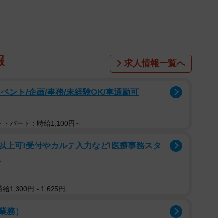
1/5
報
求人情報一覧へ
夫くんの食べ残しをゲット
ント/企画/事務/未経験OK/車通勤可
・パート：時給1,100円～
円以上可!受付やカルテ入力など!医療事務スタ
り
1,300円～1,625円
業務）