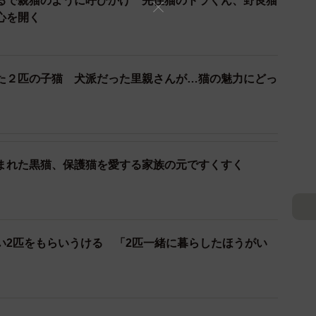
るで親猫のように呼びかけ 先住猫のトラくん、野良猫
心を開く
んの勤務先のお客さんが空き家に住み着いていた猫を保護
匹の兄弟猫がいたという。3匹の猫を保護すると、間もな
た２匹の子猫 犬派だった里親さんが…猫の魅力にどっ
石を投げて追い払っていたという。ただでさえ用心深く
間はさぞかし怖かっただろう。子猫たちは、臆病だっ
まれた黒猫、保護猫を愛する家族の元ですくすく
い2匹をもらいうける 「2匹一緒に暮らしたほうがい