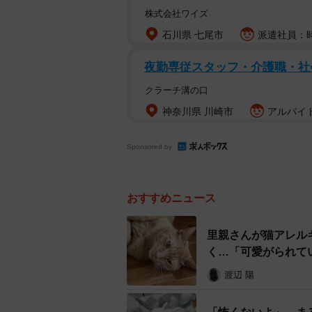
株式会社ワイズ
石川県 七尾市
派遣社員：時給
夜勤専従スタッフ・介護職・社
クラーチ溝の口
神奈川県 川崎市
アルバイト
Sponsored by
おすすめニュース
里親さんが猫アレル
く…「可愛がられて
渡辺 陽