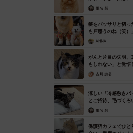
椎名 碧
み
髪をバッサリと切っ
唐木さんは、2014年に猫を保護し
も戸惑うのね（笑）
いた。3匹の子猫の里親を募集して
ANNA
レで牛柄の子猫は、生後6か月。名
がんと片目の失明、
家に連れてきてもらったが、最初は
もしれない」と覚悟
も気配も消していた。唐木さんは、
古川 諭香
決めた。
和らいだ警戒心
涼しい「冷感敷きパ
とご招待、毛づくろ
椎名 碧
保護猫カフェでひと