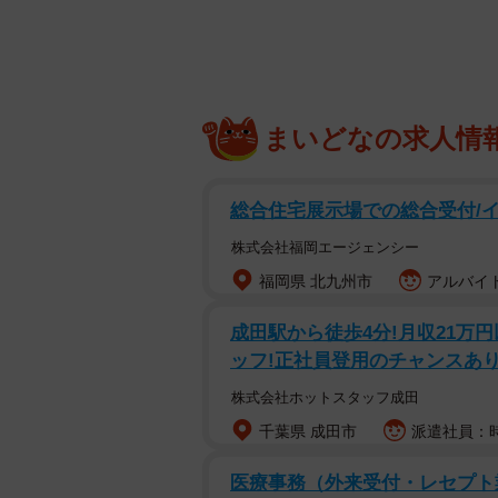
まいどなの求人情
碧
石を投げて野良猫を追い払う人
総合住宅展示場での総合受付/イベ
株式会社福岡エージェンシー
福岡県 北九州市
アルバイト
成田駅から徒歩4分!月収21万
ッフ!正社員登用のチャンスあ
株式会社ホットスタッフ成田
千葉県 成田市
派遣社員：時給
医療事務（外来受付・レセプト