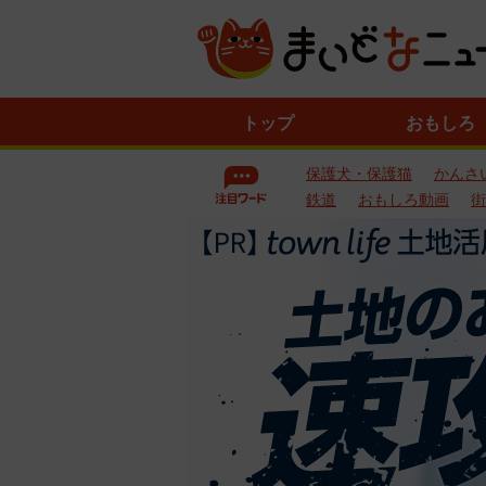
ニ
トップ
おもしろ
ュ
ー
保護犬・保護猫
かんさ
ス
一
鉄道
おもしろ動画
街
覧