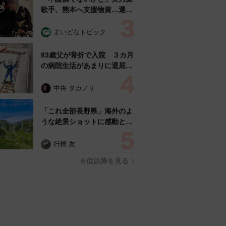
歌手、熊本へ支援物資…運搬
トラックの車体デザインにた
めらい 「痛いほど伝わる」
まいどなトピック
「行動され立派」
83歳父が骨折で入院 ３カ月
の病院生活があまりに退屈で
「画用紙と色鉛筆持ってこ
い！」→スケッチブックを見
中将 タカノリ
た家族が仰天「これ、売れま
すよ…」
「これ全部長野県」海外のよ
うな絶景ショットに感動と反
響「離れてからいいところだ
ったんだって気づいた」
行橋 友
６位以降を見る