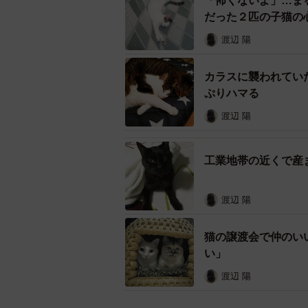
「怖くないよ」…ま
だった２匹の子猫の
2018年6月、東京都に住む唐木さ
した。空き家には、臨月の母猫と2
渡辺 陽
く母猫が3匹の子猫を産んだ。
カラスに襲われてい
ぷりハマる
近所の人は、猫たちを見かけると、
生きている野良猫、敵意に満ちた人
渡辺 陽
た。
工業地帯の近くで産
ゆっくり家族になろう
渡辺 陽
猫の譲渡会で仲のい
い」
渡辺 陽