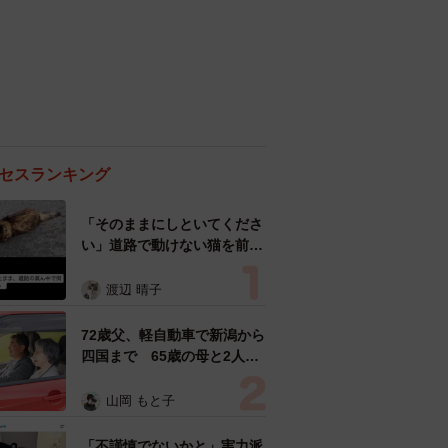
セスランキング
「そのままにしといてくださ
い」道路で動けない猫を前に
返された一言… 懸命に生き
ようとした4日間 「命の重
渡辺 晴子
さはみんな同じ」保護団体代
表の訴え
72歳父、軽自動車で新潟から
四国まで 65歳の母と2人で
3泊4日の旅 パーキングの休
憩まで分刻み… 「大学生で
山岡 もと子
も組まねえよ！」
「不謹慎でないかと」実力派