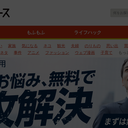
もふもふ
ライフハック
い
家族
気になる
ネコ
観光
夫婦
のりもの
思い出
買
ネタ
事件
アニメ
ファッション
ウェブ漫画
子育て
もっ