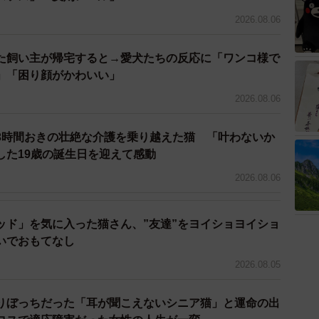
3/5
2026.08.06
んなでお団子。温かいね。
た飼い主が帰宅すると→愛犬たちの反応に「ワンコ様で
て飼って以来、猫に魅了され、もう1匹飼いたいと思って
」「困り顔がかわいい」
いることを知り、1匹の子猫をもらうことにした。ハチワ
2026.08.06
前は、黄夫（きお）にした。
3時間おきの壮絶な介護を乗り越えた猫 「叶わないか
隠れてしまった。いるのかいないのか分からないほど姿
した19歳の誕生日を迎えて感動
急がず焦らず、時間をかけて家族になっていこうと心に
2026.08.06
ッド」を気に入った猫さん、”友達”をヨイショヨイショ
いでおもてなし
2026.08.05
りぼっちだった「耳が聞こえないシニア猫」と運命の出