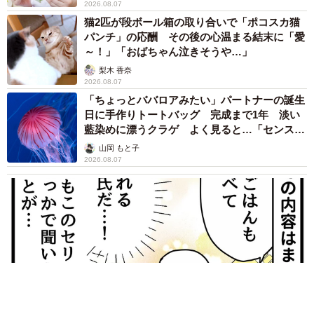
2026.08.07
猫2匹が段ボール箱の取り合いで「ポコスカ猫
パンチ」の応酬 その後の心温まる結末に「愛
～！」「おばちゃん泣きそうや…」
梨木 香奈
2026.08.07
「ちょっとババロアみたい」パートナーの誕生
日に手作りトートバッグ 完成まで1年 淡い
藍染めに漂うクラゲ よく見ると…「センスす
ごい」
山岡 もと子
2026.08.07