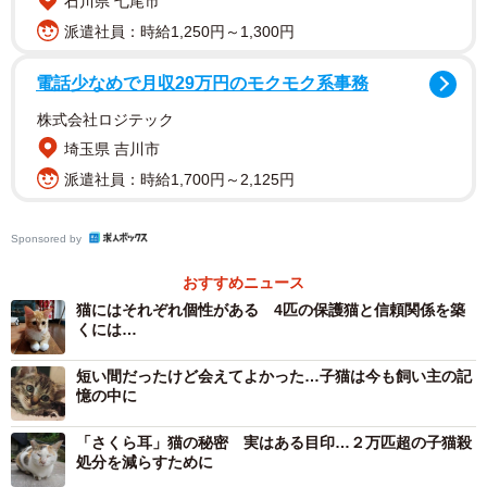
石川県 七尾市
お尻もとってもキュートなんだニャ
派遣社員：時給1,250円～1,300円
2019年のある日、知り合いを通じて野良猫の相談があっ
電話少なめで月収29万円のモクモク系事務
た。宝塚市のある地域は野良猫が多く、毎年春先に子猫が
株式会社ロジテック
産まれ、カラスに食べられたり、道路で車にひかれて死ん
埼玉県 吉川市
でいるという。どうしたらいいのかと相談され、現場の確
派遣社員：時給1,700円～2,125円
認へ向かった。
Sponsored by
到着後、現場は想像とは違い、猫が見当たらない。やっ
と1匹現れ、家の駐車場に入っていくところを見かけた。早
おすすめニュース
速この家で聞き取り調査を実施した。
猫にはそれぞれ個性がある 4匹の保護猫と信頼関係を築
くには…
おばあさんが出てきてくださり、猫のことを伺った。す
短い間だったけど会えてよかった…子猫は今も飼い主の記
ると偶然、この家にも猫が居ついているという。庭を見る
憶の中に
と4～5匹の猫がいる。話を聞くと、この家には数年前から
「さくら耳」猫の秘密 実はある目印…２万匹超の子猫殺
庭に野良猫が来るようになったという。
処分を減らすために