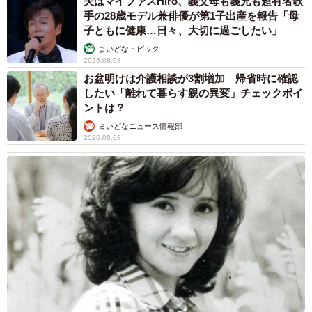
夫はマイファスHiro、義父母も義兄も超有名歌
手の28歳モデル兼俳優が第1子出産を報告「母
3/7
子ともに健康…日々、大切に過ごしたい」
まいどなトピック
シェルター時代には沢山お友達ができたニャ
2026.08.08
お盆明けは介護相談が3割増加 帰省時に確認
したい「離れて暮らす親の異変」チェックポイ
ントは？
まいどなニュース情報部
2026.08.08