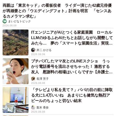
両親は「東京キッド」の看板役者 ライダー演じた42歳元俳優
4/7
が再婚妻との「ウエディングフォト」計画を明言 「センスあ
るカメラマン求む」
チャームポイントはクリクリの瞳なんだニャ
まいどなトピック
2026.08.08
保護した猫は目がクリクリのかわいいメス猫で、おばあ
ITエンジニアがAIとつくる家庭菜園 ローカル
さんは「モモちゃん」と名付けていた。SNSで里親を募集
LLMのゆるふわAIたちとお話しながら開墾して
みたら… 夢の「スマートな菜園生活」実現な
すると、モモちゃんの動画は再生回数が1万5000回とふだ
るか
井二 かける
んの倍以上となった。優しいご家族が里親になりたいと声
2026.08.08
をかけてくださり、モモちゃんは今も幸せに暮らしてい
プチバズしたママ友とのLINEスクショ うっ
る。
かり電話番号を流出させちゃった！ 激怒する
友人 慰謝料の相場はいくらですか【弁護士が
解説】
長澤 芳子
2026.08.08
「テレビより私を見て？」パパの目の前に陣取
る犬に1.4万いいね あまりにも健気な熱烈ア
ピールのちょっと切ない結末
梨木 香奈
2026.08.08