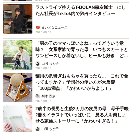
ラストライブ控えるT-BOLAN森友嵐士 にし
ウ～ン…極楽だニャ
たん社長がTikTok内で独占インタビュー
▼地域猫とは
特定の飼い主はいないが、地域の合意の下
まいどなニュース
で保護・管理されている猫。管理の根幹は「TNR活動」。T
2026.08.07
はTrap（捕獲）、NはNeuter（不妊・去勢手術）、Rは
「男の子のママっぽいよね」ってどういう意
Return（元の場所に戻す）。手術済みの猫は、耳にVの字の
味？ 女系家族で育った母 いつもスカートと
ワンピースしか着ないし、ヒールも好き どの
切り込みを入れる。サクラの花びらの形にも似ているた
へんが…
山岡 もと子
め、「さくらねこ」とも呼ばれる。
2026.08.07
猫用の爪研ぎおもちゃを買ったら…「これで合
ってますか？」予想外の使い方が大反響
「100点満点」「かわいいからよし！」
梨木 香奈
2026.08.07
2歳半の長男と生後2カ月の次男の母 母子手帳
2冊をイラストでいっぱいに 見る人を楽しま
せる家族ストーリーに「かわいすぎる！」
山岡 もと子