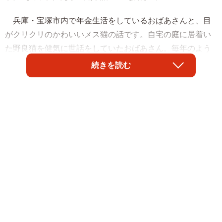
兵庫・宝塚市内で年金生活をしているおばあさんと、目
がクリクリのかわいいメス猫の話です。自宅の庭に居着い
た野良猫を健気に世話をしていたおばあさん。毎年のよう
に出産シーズンの春先になると悩んでいたそう。そこで
続きを読む
「地域猫活動」を提案してみました。