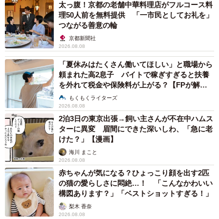
太っ腹！京都の老舗中華料理店がフルコース料
理50人前を無料提供 「一市民としてお礼を」
つながる善意の輪
京都新聞社
2026.08.08
「夏休みはたくさん働いてほしい」と職場から
頼まれた高2息子 バイトで稼ぎすぎると扶養
を外れて税金や保険料が上がる？【FPが解
説】
もくもくライターズ
2026.08.08
2泊3日の東京出張→飼い主さんが不在中ハムス
5/7
ターに異変 眉間にできた深いしわ、「急に老
けた？」【漫画】
SNSではかなりの人気だったんだニャ
海川 まこと
2026.08.08
赤ちゃんが気になる？ひょっこり顔を出す2匹
の猫の愛らしさに悶絶…！ 「こんなかわいい
構図あります？」「ベストショットすぎる！」
梨木 香奈
2026.08.08