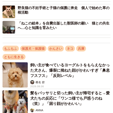
あばあさんはもともと犬を飼っており、猫は好きではな
野良猫の不妊手術と子猫の保護に奔走 個人で始めた草の
かったが、1匹の猫が家の庭にやってきてから状況が変わっ
根活動
ていった。次の日も現れ、ご飯をねだってくる。そこから
「ねこの絵本」を自費出版した獣医師の願い 猫との共生
餌を与えるようになると、気付けば毎日庭に現われた。し
へ…心と知識を育みたい
ばらくすると「この猫が子供を産んだらどうなるんだろ
う？」とふと思ったそうだ。
もふもふ
保護犬・保護猫
かんさい
ネコ
兵庫
というのも、おばあさんもこれまで近所で子猫がカラス
ともに生きる
に襲われたり、交通事故の被害に遇う場面を見てきたから
飼い主が食べているヨーグルトをもらえなかっ
だ。そこで、このような悲劇が起こらないようにと、その
た犬さん、爆裂に拗ねた顔がかわいすぎ「鼻息
猫を捕獲して不妊手術を施し、これまで通りに外猫として
フスフス」「反則レベル」
ご飯を与えていた。
椎名 碧
2026.08.06
髪をバッサリと切った飼い主が帰宅すると→愛
だが、そんな日々もつかの間、別の猫が庭へ現れるよう
犬たちの反応に「ワンコ様でも戸惑うのね
になった。しかも子猫を4匹連れていた。今度は親猫と子
（笑）」「困り顔がかわいい」
猫、それに手術した猫1匹の計6匹が庭に居ついたのだ。ご
ANNA