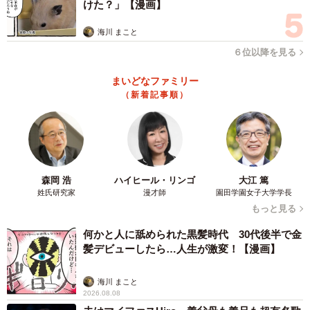
けた？」【漫画】
そのとき、私たちが活動している保護シェルターに空き
海川 まこと
ができていた。子猫を確認すると、すでに産まれて半年以
６位以降を見る
上経過しており、１匹以外は全く懐いていなかった。懐い
まいどなファミリー
ている子猫を保護し、それ以外は地域猫として家の庭に戻
（新着記事順）
した。
森岡 浩
ハイヒール・リンゴ
大江 篤
姓氏研究家
漫才師
園田学園女子大学学長
もっと見る
何かと人に舐められた黒髪時代 30代後半で金
髪デビューしたら…人生が激変！【漫画】
海川 まこと
2026.08.08