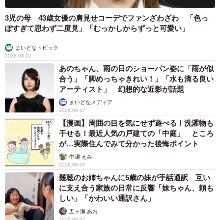
と猫が共生していくには必要な制度ではないでしょうか。
3児の母 43歳女優の肩見せコーデでファンざわざわ 「色っ
ぽすぎて思わず二度見」「むっかしからずっと可愛い」
まいどなトピック
2026.08.07
あのちゃん、雨の日のショーパン姿に「雨が似
合う」「脚めっちゃきれい！」「水も滴る良い
アーティスト」 幻想的な近影が話題
まいどなメディア
2026.08.07
【漫画】周囲の目を気にせず遊べる！洗濯物も
干せる！最近人気の戸建ての「中庭」 ところ
が…実際住んでみて分かった後悔ポイント
中瀬 えみ
2026.08.07
難聴のお姉ちゃんに5歳の妹が手話通訳 互い
に支え合う家族の日常に反響「妹ちゃん、頼も
しい」「かわいい通訳さん」
五ヶ瀬 あお
7/7
2026.08.07