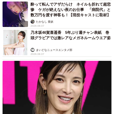
酔って転んでアザだらけ ネイルも折れて超悲
惨 ケガが絶えない夜のお仕事 「病院代」と
数万円を渡す神客も！【現役キャストに取材】
たかなし 亜妖
2026.08.07
乃木坂46賀喜遥香 5年ぶり週チャン表紙 巻
頭グラビアでは激レアなメガネルームウエア姿
6/7
まいどなニュースエンタメ部
なに？ちゃんと可愛く撮ってほしいニャ
2026.08.07
今回のおばあさんは、助成金制度はもちろん、地域猫活
動を知らなかったケース。このように飼い主のいない猫
（野良猫）で困っている方には、近くの地方公共団体や愛
護団体に相談していただくことをお勧めします。管理する
ことで、発情期の鳴き声や糞尿被害など人への環境面も改
善され、猫も生殖器の病気や予防、喧嘩が減りストレスも
軽減される。人にも猫にもメリットがあり、現代社会で人