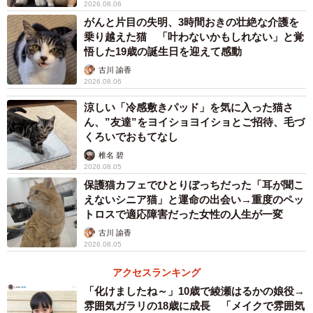
2026.08.06
飯を与えながら「こんなに増えて、今後はどうしたらいい
がんと片目の失明、3時間おきの壮絶な介護を
の？」と焦りが出てきた。これ以上猫が増えないようにと
乗り越えた猫 「叶わないかもしれない」と覚
考え、やっと1匹の不妊手術をしたものの、新たに加わった
悟した19歳の誕生日を迎えて感動
猫たちを手術しないとまた増える。
古川 諭香
2026.08.06
「そうしないと、また子猫たちがカラスや交通事故の被
涼しい「冷感敷きパッド」を気に入った猫さ
ん、”友達”をヨイショヨイショとご招待、毛づ
害に遭ってしまう…でも」
くろいでおもてなし
椎名 碧
毎年春の出産シーズンになると悲痛な思いを抱え、憂う
2026.08.05
つになった。子猫の悲惨な結末を思うと、この産まれては
保護猫カフェでひとりぼっちだった「耳が聞こ
死んでいく”負のサイクル”を止めるためには一層のこと「動
えないシニア猫」と運命の出会い→重度のペッ
トロスで適応障害だった女性の人生が一変
物愛護センターへ連れて行くべきでは？」とまで思案し
古川 諭香
た。殺処分があると知りながらも愛護センターが何度も頭
2026.08.05
をよぎったという。そこまで追い詰められていたのだ。
アクセスランキング
「化けましたね～」10歳で綾瀬はるかの娘役→
メス猫の不妊手術は病院によって異なるが、2万円～2万
雰囲気ガラリの18歳に成長 「メイクで雰囲気
5000円ほど費用がかかる。おばあさんは１匹目の猫の避妊