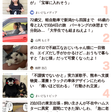
が」「宝塚に入れそう」
手術をした際に高額な費用に驚き、年金生活の身であと5匹
まいどなメディア
も実費でできないと頭を悩ませていた。そこで、私はきち
72歳父、軽自動車で新潟から四国まで 65歳の
んと猫たちを管理して「地域猫活動をしないか」と投げか
母と2人で3泊4日の旅 パーキングの休憩まで
けた。
分刻み… 「大学生でも組まねえよ！」
山岡 もと子
地方公共団体には、飼い主のいない猫の不妊・去勢手術
ボロボロで不細工なおじいちゃん猫に一目惚
費用助成金が出る地域がある。宝塚市にもこの制度があ
れ エイズだし手がかかるけど…おうちで暮ら
り、この制度を使うと通常よりも安く手術を施すことがで
すと「おじ猫」だって可愛くなったよ！
きる。一般的によく言われている「地域猫活動」である。
鶴野 浩己
この助成金を申請し、ご飯を与えるだけではなく、トイレ
「不謹慎でないかと」実力派歌手、熊本へ支援
の設置や清掃を行い、地域の猫として管理することを勧め
物資…運搬トラックの車体デザインにためら
た。おばあさんは理解してくださり、残りの5匹も手術を完
い 「痛いほど伝わる」「行動され立派」
了。地域猫として管理することにした。
まいどなトピック
「これでやっと安心して眠れる」。目に涙を溜めて語っ
2泊3日の東京出張→飼い主さんが不在中ハムス
ターに異変 眉間にできた深いしわ、「急に老
ていたのが印象的だった。