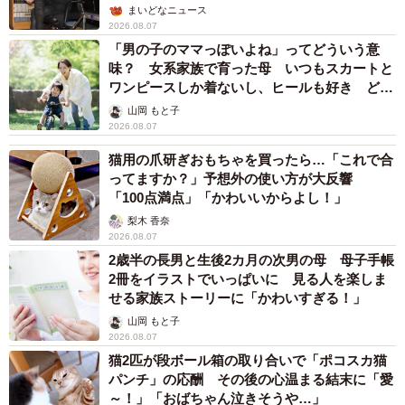
まいどなニュース
2026.08.07
「男の子のママっぽいよね」ってどういう意
味？ 女系家族で育った母 いつもスカートと
ワンピースしか着ないし、ヒールも好き どの
へんが…
山岡 もと子
2026.08.07
猫用の爪研ぎおもちゃを買ったら…「これで合
ってますか？」予想外の使い方が大反響
「100点満点」「かわいいからよし！」
梨木 香奈
2026.08.07
2歳半の長男と生後2カ月の次男の母 母子手帳
2冊をイラストでいっぱいに 見る人を楽しま
せる家族ストーリーに「かわいすぎる！」
山岡 もと子
2026.08.07
猫2匹が段ボール箱の取り合いで「ポコスカ猫
パンチ」の応酬 その後の心温まる結末に「愛
～！」「おばちゃん泣きそうや…」