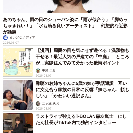
あのちゃん、雨の日のショーパン姿に「雨が似合う」「脚めっ
ちゃきれい！」「水も滴る良いアーティスト」 幻想的な近影
が話題
まいどなメディア
2026.08.07
【漫画】周囲の目を気にせず遊べる！洗濯物も
干せる！最近人気の戸建ての「中庭」 ところ
が…実際住んでみて分かった後悔ポイント
中瀬 えみ
2026.08.07
難聴のお姉ちゃんに5歳の妹が手話通訳 互い
に支え合う家族の日常に反響「妹ちゃん、頼も
しい」「かわいい通訳さん」
五ヶ瀬 あお
2026.08.07
ラストライブ控えるT-BOLAN森友嵐士 にし
たん社長がTikTok内で独占インタビュー