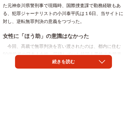
た元神奈川県警刑事で現職時、国際捜査課で勤務経験もあ
る、犯罪ジャーナリストの小川泰平氏は１6日、当サイトに
対し、逆転無罪判決の意義をつづった。
女性に「ほう助」の意識はなかった
今回、高裁で無罪判決を言い渡されたのは、都内に住む
50代前半の日本人女性。同棲していた韓国人男性の在留資
続きを読む
格が切れてから一昨年までの２年間、男性を自宅に住ませ
たことが不法滞在のほう助にあたるとして罪に問われ、昨
年10月19日の1審で罰金10万円の有罪判決を受けた。
女性は、警察の取り調べに同調する形で供述調書を作成
され、在宅で書類送検された。「略式の予定」と言われた
女性は、その意味を理解できず、弁護士に相談した。なぜ
自分が罰金を払うのかということで略式の同意を取り消す
と、検察は在宅起訴し、東京地裁で罰金10万円の1審判決が