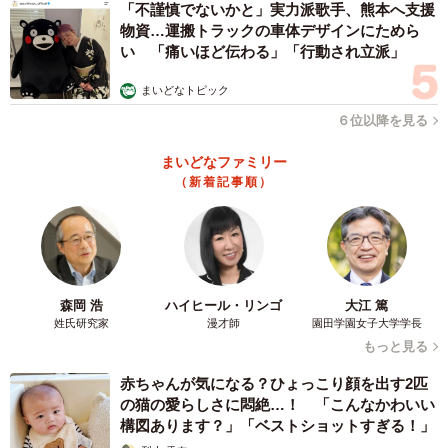
「不謹慎でないかと」実力派歌手、熊本へ支援
物資…運搬トラックの車体デザインにためら
い 「痛いほど伝わる」「行動され立派」
まいどなトピック
６位以降を見る
まいどなファミリー
（新着記事順）
森岡 浩
ハイヒール・リンゴ
大江 篤
姓氏研究家
漫才師
園田学園女子大学学長
もっと見る
赤ちゃんが気になる？ひょっこり顔を出す2匹
の猫の愛らしさに悶絶…！ 「こんなかわいい
構図あります？」「ベストショットすぎる！」