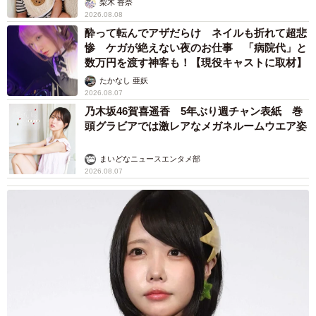
梨木 香奈
2026.08.08
酔って転んでアザだらけ ネイルも折れて超悲
惨 ケガが絶えない夜のお仕事 「病院代」と
数万円を渡す神客も！【現役キャストに取材】
たかなし 亜妖
2026.08.07
乃木坂46賀喜遥香 5年ぶり週チャン表紙 巻
頭グラビアでは激レアなメガネルームウエア姿
まいどなニュースエンタメ部
2026.08.07