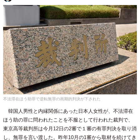
不法滞在ほう助罪で逆転無罪の画期的判決が下された
韓国人男性と内縁関係にあった日本人女性が、不法滞在
ほう助の罪に問われたことを不服として行われた裁判で、
東京高等裁判所は今月12日の2審で１審の有罪判決を取り消
し、無罪を言い渡した。昨年10月の1審から取材を続けてき