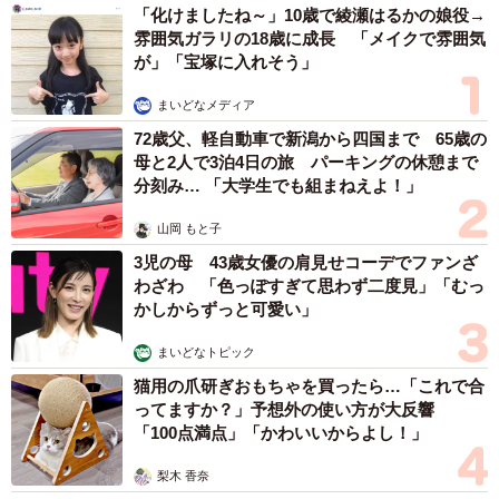
「化けましたね～」10歳で綾瀬はるかの娘役→
雰囲気ガラリの18歳に成長 「メイクで雰囲気
が」「宝塚に入れそう」
まいどなメディア
72歳父、軽自動車で新潟から四国まで 65歳の
母と2人で3泊4日の旅 パーキングの休憩まで
分刻み… 「大学生でも組まねえよ！」
山岡 もと子
3児の母 43歳女優の肩見せコーデでファンざ
わざわ 「色っぽすぎて思わず二度見」「むっ
かしからずっと可愛い」
まいどなトピック
猫用の爪研ぎおもちゃを買ったら…「これで合
ってますか？」予想外の使い方が大反響
「100点満点」「かわいいからよし！」
梨木 香奈