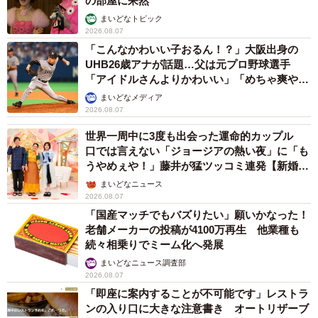
の部屋に呆然
まいどなトピック
2026.08.07
「こんなかわいい子おるん！？」大阪出身の
UHB26歳アナが話題…父は元プロ野球選手
「アイドルさんよりかわいい」「めちゃ爽や
か」
まいどなメディア
2026.08.07
世界一周中に3度も出会った運命的カップル
口では言えない「ジョージアの熱い夜」に「も
うやめぇや！」藤井が猛ツッコミ連発【新婚さ
ん】
まいどなニュース
2026.08.07
「国産マッチでもバズりたい」願いかなった！
老舗メーカーの投稿が4100万再生 他業種も
続々相乗りでミーム化へ発展
まいどなニュース調査部
2026.08.07
「即座に案内することが不可能です」レストラ
ンの入り口に大きな注意書き オートリザーブ