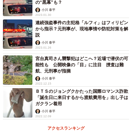
の“黒幕”も？
小川 泰平
2023.01.30
連続強盗事件の主犯格「ルフィ」はフィリピン
から指示？元刑事が、現地事情や防犯対策を解
説
小川 泰平
2023.01.26
宮台真司さん襲撃犯はどこへ？近場で潜伏の可
能性も 公開映像の「目」に注目 捜査は難
航、元刑事が指摘
小川 泰平
2022.12.15
ＢＴＳのジョングクかたった国際ロマンス詐欺
「誕生日に来日するから渡航費用を」出し子は
ガクラン着用
小川 泰平
2022.12.09
アクセスランキング