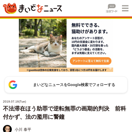
まいどなニュースをGoogle検索でフォローする
2019.07.16(Tue)
不法滞在ほう助罪で逆転無罪の画期的判決 前科
付かず、法の濫用に警鐘
小川 泰平