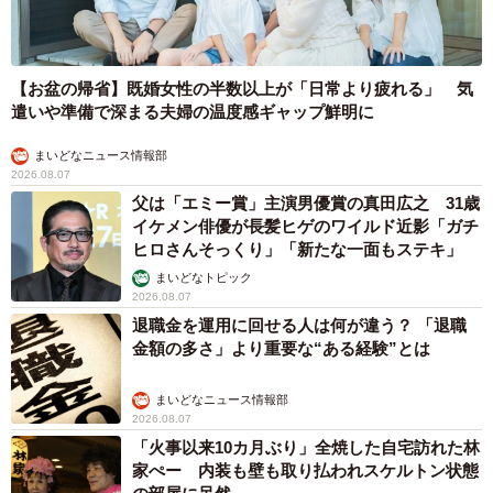
【お盆の帰省】既婚女性の半数以上が「日常より疲れる」 気
遣いや準備で深まる夫婦の温度感ギャップ鮮明に
まいどなニュース情報部
2026.08.07
父は「エミー賞」主演男優賞の真田広之 31歳
イケメン俳優が長髪ヒゲのワイルド近影「ガチ
ヒロさんそっくり」「新たな一面もステキ」
まいどなトピック
2026.08.07
退職金を運用に回せる人は何が違う？ 「退職
金額の多さ」より重要な“ある経験”とは
まいどなニュース情報部
2026.08.07
「火事以来10カ月ぶり」全焼した自宅訪れた林
家ぺー 内装も壁も取り払われスケルトン状態