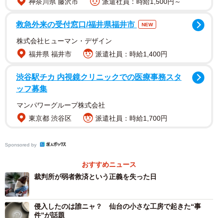
神奈川県 藤沢市
派遣社員：時給1,500円～
と女性が積極的に話したわけではなく、普通に暮らしてい
た。女性には「ほう助」という意識は全くなかった。
救急外来の受付窓口/福井県福井市
NEW
株式会社ヒューマン・デザイン
外国人同士で在留資格のある者とない者が同居している
福井県 福井市
派遣社員：時給1,400円
場合、オーバーステイの者が捕まっても、在留資格がある
方は罪に問われないのが通常である。日本人も同じで、同
渋谷駅チカ 内視鏡クリニックでの医療事務スタ
居していた外国人女性がオーバーステイしたからといっ
ッフ募集
て、日本人男性がほう助にはならない。ところが今回は、
マンパワーグループ株式会社
それをほう助とした。
東京都 渋谷区
派遣社員：時給1,700円
私は神奈川県警に在職中、国際捜査課にいたので、同居
Sponsored by
した者をほう助で捕まえたことはあったが、それはあくま
でも薬物事案だとか、今後、突き上げ捜査が必要な場合だ
おすすめニュース
裁判所が弱者救済という正義を失った日
った。その背後にある犯罪を摘発するなどの目的がある場
合は、同居している者を(とりあえず)共犯で逮捕することは
捜査手法の一つとしてある。だが、同居しているというだ
侵入したのは誰ニャ？ 仙台の小さな工房で起きた“事
件”が話題