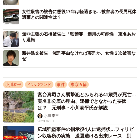
けで起訴して罰金を取るということはまず考えられない。
そこから私はこの裁判に興味を持ち、注視してきた。
女性殺害の被告に懲役17年は軽過ぎる…被害者の長男死体
遺棄との関連性は？
無罪主張の石橋被告に「監禁罪」適用の可能性 東名あお
り運転
新井浩文被告 減刑事由なければ実刑か、女性２次被害な
ぜ
小川泰平
インバウンド
事件
東京五輪
宮台真司さん襲撃犯とみられる41歳男が死亡…
実名非公表の理由、逮捕できなかった要因
は？ 元刑事・小川泰平氏が解説
小川 泰平
2023.02.01
広域強盗事件の指示役4人に逮捕状…フィリピ
ン収容所の実態 送還避ける出来レース 別