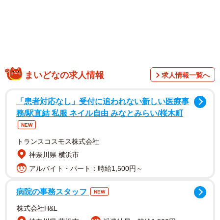
出た。女性被告は主張が通らなかったことから控訴し、高
裁で争ったという経緯だ。
まいどなの求人情報
求人情報一覧へ
「患者対応なし」受付に追われない新しい医療事
務/駅直結 私服 ネイル自由 みなとみらい/桜木町
NEW
トランスコスモス株式会社
神奈川県 横浜市
アルバイト・パート：時給1,500円～
警察側の言い分は、2年間、男性を自宅に住まわせていた
病院の事務スタッフ
NEW
ことが「ほう助」に当たるということだった。オーバース
株式会社H&L
テイが切れる時に「帰らないで」とか「一緒にいて」など