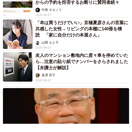
からの予約を拒否するお断りに賛同者続々
中将 タカノリ
2026.08.07
「本は買うだけでいい」京極夏彦さんの言葉に
共感した女性→リビングの本棚に140冊を積
読 「家に自分だけの本屋さん」
山岡 もと子
2026.08.07
友人のマンション敷地内に度々車を停めていた
ら…注意の貼り紙でナンバーをさらされました
【弁護士が解説】
長澤 芳子
2026.08.07