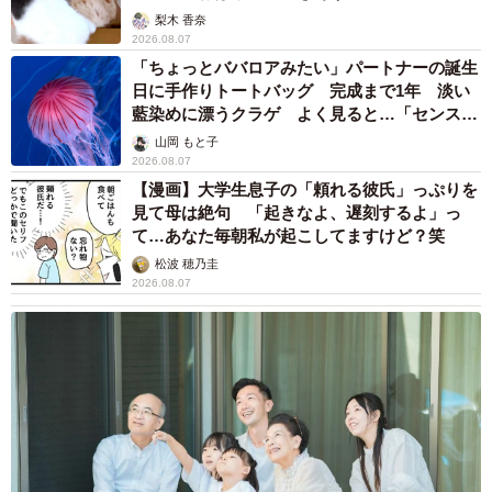
梨木 香奈
2026.08.07
「ちょっとババロアみたい」パートナーの誕生
日に手作りトートバッグ 完成まで1年 淡い
藍染めに漂うクラゲ よく見ると…「センスす
ごい」
山岡 もと子
2026.08.07
【漫画】大学生息子の「頼れる彼氏」っぷりを
見て母は絶句 「起きなよ、遅刻するよ」っ
て…あなた毎朝私が起こしてますけど？笑
松波 穂乃圭
2026.08.07