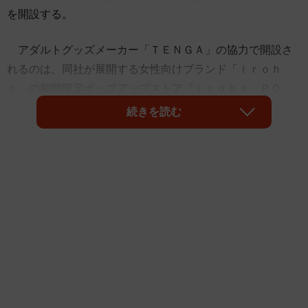
を開設する。
アダルトグッズメーカー「ＴＥＮＧＡ」の協力で開設さ
れるのは、同社が展開する女性向けブランド「ｉｒｏｈ
ａ」の期間限定ポップアップストア『ｉｒｏｈａ ＰＯ
Ｐ ＵＰ ＳＴＯＲＥ』。８月の第１弾は、１３日間で約
続きを読む
１５００人の来場者を記録した。
同ストアは、テレビの朝の情報番組で取り上げられたこ
とで「朝から刺激的なニュースをしている！」と、ＳＮＳ
で一躍話題となった。番組内で母娘がインタビューに気軽
に応じる様子が映し出されたこともあり、そのカジュアル
な感覚が関心を呼んで来客につながったようだ。
ただ、同百貨店によると、来場者の約８割は女性の１人
客で、当初もくろんでいた「夫婦での来店」が１割ほどに