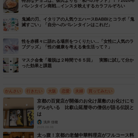
特別なチョコは、彼氏よりも「私へのギフト」！？2020年
バレンタイン商戦…インスタ映えするカラフルぞろい
鬼滅の刃、イタリアの人気ウエハースBABBIとコラボ「鬼
滅すごい」「自分へのバレンタインはこれだ」
性を赤裸々に語れる場所をつくりたい…「女性に人気のラ
ブグッズ」「性の健康を考える食生活って？」
マスク会食「着脱は２時間で６５回」 実際に試して分か
った効果と課題
かんさい
行きたい
大阪
恋愛
夫婦
買ってみたい
京都の百貨店が開催のお化け屋敷のお化けにモ
デルがいる 比叡山延暦寺の僧侶が語る伝説と
は
浅井 佳穂
2026.08.08
太っ腹！京都の老舗中華料理店がフルコース料