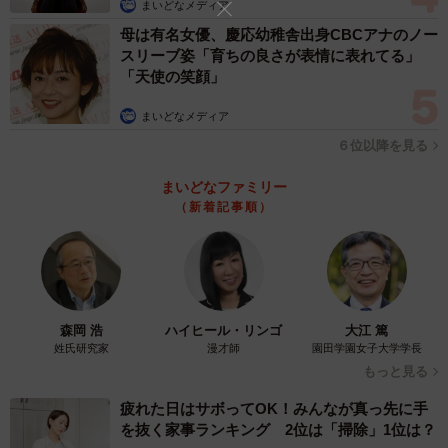
まいどなメディア
母は有名女優、慶応幼稚舎出身CBCアナのノー
スリーブ姿「育ちの良さが表情に表れてる」
「天使の笑顔」
まいどなメディア
６位以降を見る
まいどなファミリー
（新着記事順）
森岡 浩
ハイヒール・リンゴ
大江 篤
姓氏研究家
漫才師
園田学園女子大学学長
もっと見る
疲れた日はサボってOK！みんなが真っ先に手
を抜く家事ランキング 2位は「掃除」1位は？