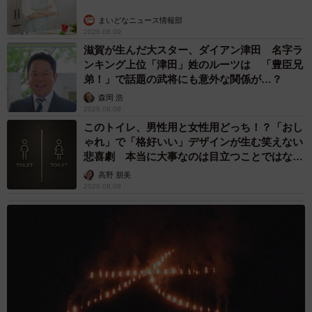
まいどなニュース情報部
2026.08.09
滋賀が生んだ大スター、ダイアン津田 名字ラ
ンキング上位「津田」姓のルーツは 「豊臣兄
弟！」で話題の武将にも意外な関係が…？
森岡 浩
2026.08.09
このトイレ、男性用と女性用どっち！？「おし
ゃれ」で「格好いい」デザインが生む笑えない
悲喜劇 本当に大事なのは目立つことではな
く…
高野 朋美
2026.08.09