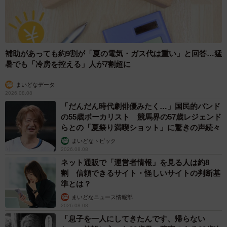
補助があっても約9割が「夏の電気・ガス代は重い」と回答…猛
暑でも「冷房を控える」人が7割超に
まいどなデータ
2026.08.08
「だんだん時代劇俳優みたく…」国民的バンド
の55歳ボーカリスト 競馬界の57歳レジェンド
らとの「夏祭り満喫ショット」に驚きの声続々
まいどなトピック
2026.08.08
ネット通販で「運営者情報」を見る人は約8
割 信頼できるサイト・怪しいサイトの判断基
準とは？
まいどなニュース情報部
2026.08.08
「息子を一人にしてきたんです、帰らない