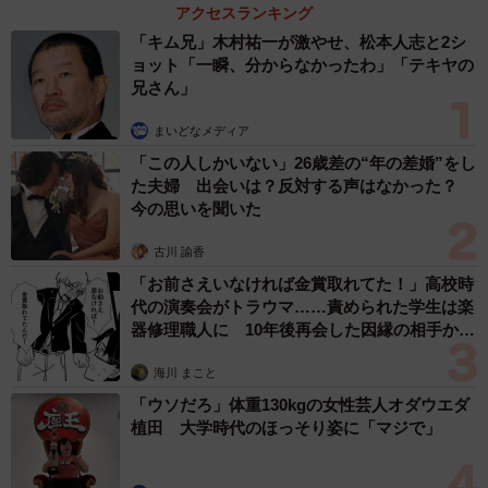
アクセスランキング
「キム兄」木村祐一が激やせ、松本人志と2シ
ョット「一瞬、分からなかったわ」「テキヤの
兄さん」
まいどなメディア
「この人しかいない」26歳差の“年の差婚”をし
た夫婦 出会いは？反対する声はなかった？
今の思いを聞いた
古川 諭香
「お前さえいなければ金賞取れてた！」高校時
代の演奏会がトラウマ……責められた学生は楽
器修理職人に 10年後再会した因縁の相手から
思わぬ申し出【漫画】
海川 まこと
「ウソだろ」体重130kgの女性芸人オダウエダ
植田 大学時代のほっそり姿に「マジで」