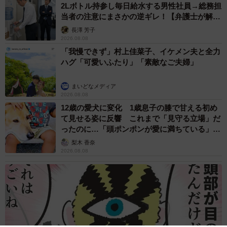
2Lボトル持参し毎日給水する男性社員→総務担
当者の注意にまさかの逆ギレ！【弁護士が解
説】
長澤 芳子
2026.08.08
「我慢できず」村上佳菜子、イケメン夫と全力
ハグ「可愛いふたり」「素敵なご夫婦」
まいどなメディア
2026.08.08
12歳の愛犬に変化 1歳息子の膝で甘える初め
て見せる姿に反響 これまで「見守る立場」だ
ったのに…「頭ポンポンが愛に満ちている」
「尊…」
梨木 香奈
2026.08.08