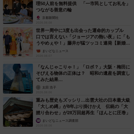
理50人前を無料提供 「一市民としてお礼を」
つながる善意の輪
京都新聞社
2026.08.08
世界一周中に3度も出会った運命的カップル
口では言えない「ジョージアの熱い夜」に「も
うやめぇや！」藤井が猛ツッコミ連発【新婚さ
ん】
まいどなニュース
2026.08.07
「なんじゃこりゃ！」「ロボ？」大阪・梅田に
そびえる物体の正体は？ 昭和の遺産を調査し
てみた結果…
太田 浩子
2026.08.06
重みも歴史もズッシリ…出雲大社の日本最大級
「大しめ縄」が8年ぶり掛けかえ 伝統の「大
撚り合わせ」が28万回超再生「ほんとに圧巻」
まいどなニュース調査部
2026.08.06