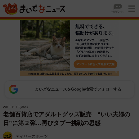
まいどなニュースをGoogle検索でフォローする
2018.11.19(Mon)
老舗百貨店でアダルトグッズ販売 “いい夫婦の
日”に第２弾…再びタブー挑戦の思惑
デイリースポーツ