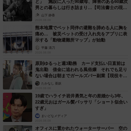
と」 施設に入った90歳母、障害のある60歳次
男との暮らしは行き詰まり…【司法書士の現場
から】
山下 静香
2026.08.08
熊本地震でペット同伴の避難を諦める人に胸を
痛め… 被災ペットの受け入れ先をアプリに表
示する「動物避難所マップ」が始動
平藤 清刀
2026.08.08
原則ゆるっと週3勤務 カード支払い日直前は
鬼出勤 借金に追われる風俗嬢 それでも足り
ない場合は朝までガールズバー副業【現役キャ
ストに取材】
たかなし 亜妖
2026.08.08
19歳でハライチ岩井勇気と年の差婚から3年、
22歳元おはガール髪バッサリ「ショート似合い
すぎ」
まいどなメディア
2026.08.08
オフィスに置かれたウォーターサーバー 空の