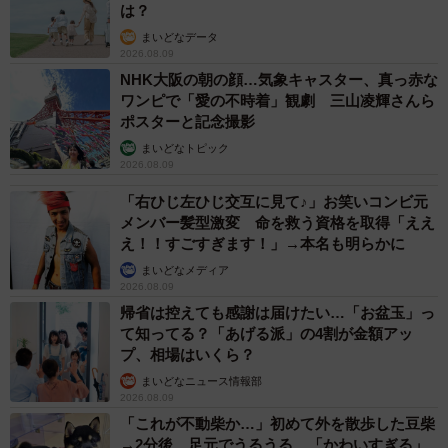
は？
まいどなデータ
2026.08.09
NHK大阪の朝の顔…気象キャスター、真っ赤な
ワンピで「愛の不時着」観劇 三山凌輝さんら
ポスターと記念撮影
まいどなトピック
2026.08.09
「右ひじ左ひじ交互に見て♪」お笑いコンビ元
メンバー髪型激変 命を救う資格を取得「ええ
え！！すごすぎます！」→本名も明らかに
まいどなメディア
2026.08.09
帰省は控えても感謝は届けたい…「お盆玉」っ
て知ってる？「あげる派」の4割が金額アッ
プ、相場はいくら？
まいどなニュース情報部
2026.08.09
「これが不動柴か…」初めて外を散歩した豆柴
→2分後、足元でうるうる 「かわいすぎる」