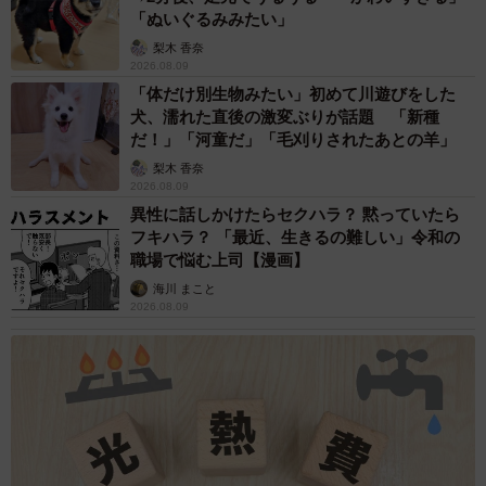
「ぬいぐるみみたい」
梨木 香奈
2026.08.09
「体だけ別生物みたい」初めて川遊びをした
犬、濡れた直後の激変ぶりが話題 「新種
だ！」「河童だ」「毛刈りされたあとの羊」
梨木 香奈
2026.08.09
異性に話しかけたらセクハラ？ 黙っていたら
フキハラ？ 「最近、生きるの難しい」令和の
職場で悩む上司【漫画】
海川 まこと
2026.08.09