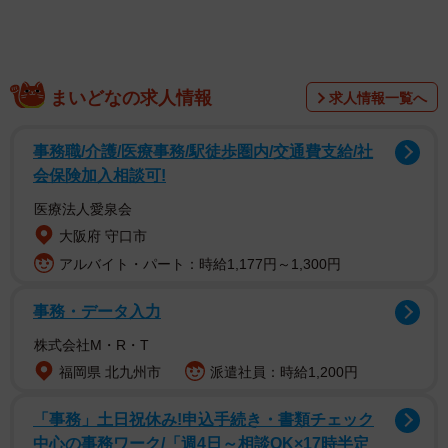
とどまったという。そこで「次こそはご夫婦での来店を」
と、１１月２２日の“いい夫婦の日”に合わせて、同ストアの
出店を再度要請した。
まいどなの求人情報
求人情報一覧へ
事務職/介護/医療事務/駅徒歩圏内/交通費支給/社
会保険加入相談可!
医療法人愛泉会
大阪府 守口市
アルバイト・パート：時給1,177円～1,300円
事務・データ入力
株式会社M・R・T
福岡県 北九州市
派遣社員：時給1,200円
「事務」土日祝休み!申込手続き・書類チェック
中心の事務ワーク/「週4日～相談OK×17時半定