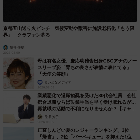
京都五山送り火ピンチ 気候変動や獣害に施設老朽化「もう限
界」 クラファン募る
浅井 佳穂
2026.08.09
母は有名女優、慶応幼稚舎出身CBCアナのノー
スリーブ姿「育ちの良さが表情に表れてる」
「天使の笑顔」
まいどなメディア
2026.08.09
業績悪化で退職勧奨を受けた30代会社員 会社
都合退職ならば失業手当を早く受け取れるが…
再就職の活動で不利になりませんか？【キャリ
アカウンセラーが解説】
長澤 芳子
2026.08.09
正直しんどい夏のレジャーランキング、3位
「帰省」、2位「バーベキュー」を抑えた1位