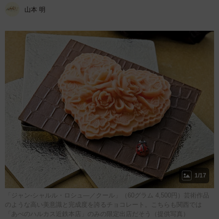
山本 明
1/17
「ジャン‐シャルル・ロシュ―／クール」（60グラム 4,500円）芸術作品
のような高い美意識と完成度を誇るチョコレート。こちらも関西では
「あべのハルカス近鉄本店」のみの限定出店だそう（提供写真）