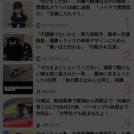
「化けましたね～」10歳で綾瀬はるかの娘役→
名ショコラ5ブランドとのコラボレーション企画も実施。コ
雰囲気ガラリの18歳に成長 「メイクで雰囲気
レクションに先がけ1月10日は内覧会＆試食会が行われまし
が」「宝塚に入れそう」
た。当日は近鉄百貨店バイヤーの大下健太郎氏とフェリシ
まいどなメディア
モチョコレートバイヤーのみり氏、サクラアワード審査責
「不謹慎でないかと」実力派歌手、熊本へ支援
任者の田辺由美氏が、それぞれ今回のコレクションの傾向
物資…運搬トラックの車体デザインにためら
や、抱負をコメントしました。
い 「痛いほど伝わる」「行動され立派」
まいどなトピック
「そのままにしといてください」道路で動けな
い猫を前に返された一言… 懸命に生きようと
した4日間 「命の重さはみんな同じ」保護団
体代表の訴え
渡辺 晴子
72歳父、軽自動車で新潟から四国まで 65歳の
母と2人で3泊4日の旅 パーキングの休憩まで
分刻み… 「大学生でも組まねえよ！」
5/17
山岡 もと子
父は「エミー賞」主演男優賞の真田広之 31歳
左から、「近鉄百貨店」バイヤーの大下健太郎氏、「フェリシモ」の名