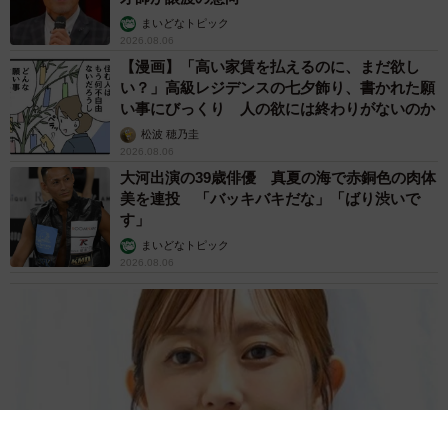
まいどなトピック
2026.08.06
【漫画】「高い家賃を払えるのに、まだ欲し
い？」高級レジデンスの七夕飾り、書かれた願
い事にびっくり 人の欲には終わりがないのか
11/17
松波 穂乃圭
2026.08.06
「レ トロワ ショコラ・チョコレートショップ／ショコラ・ロゼ・コレク
ション」（5個入り 2,160円）。親子二代のショコラティエのブランドが
大河出演の39歳俳優 真夏の海で赤銅色の肉体
ダブルネームブランドとして日本初登場。バラをかたどった愛らしいス
美を連投 「バッキバキだな」「ばり渋いで
ペシャルトリュフ（提供写真）
す」
まいどなトピック
2026.08.06