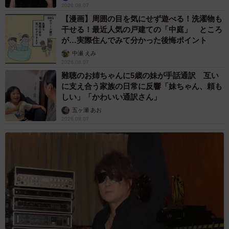
2026.08.07
【漫画】周囲の目を気にせず遊べる！洗濯物も
干せる！最近人気の戸建ての「中庭」 ところ
が…実際住んでみて分かった後悔ポイント
中瀬 えみ
6/17
2026.08.07
難聴のお姉ちゃんに5歳の妹が手話通訳 互い
内覧会＆試食会では約40ブランドのチョコレートが用意された
に支え合う家族の日常に反響「妹ちゃん、頼も
しい」「かわいい通訳さん」
五ヶ瀬 あお
2026.08.07