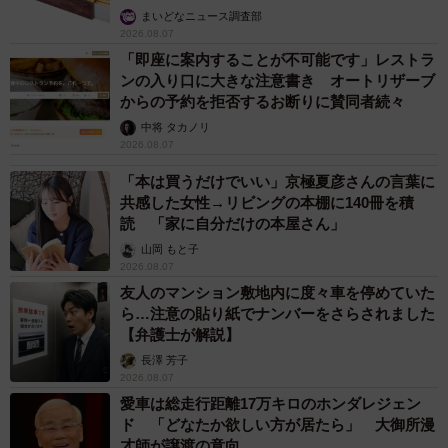
トはここでしか食べられない一品。フランスの本店でも食
まいどなニュース調査部
2026.08.07
べられないんですよ」とお薦めを披露。世界広しといえど
「即座に案内することが不可能です」レストラ
も、ここあべのハルカス近鉄本店でしか食べられない、こ
ンの入り口に大きな注意書き オートリザーブ
の青く、冷たい、衝撃の美味をぜひ味わって欲しいといい
からの予約を拒否するお断りに賛同者続々
ます。
中将 タカノリ
2026.08.07
「本は買うだけでいい」京極夏彦さんの言葉に
共感した女性→リビングの本棚に140冊を積
読 「家に自分だけの本屋さん」
山岡 もと子
2026.08.07
友人のマンション敷地内に度々車を停めていた
ら…注意の貼り紙でナンバーをさらされました
【弁護士が解説】
長澤 芳子
2026.08.07
愛車は総走行距離17万キロのホンダレジェン
ド 「どなたか欲しい方が居たら」 大御所漫
才師が譲渡の意向