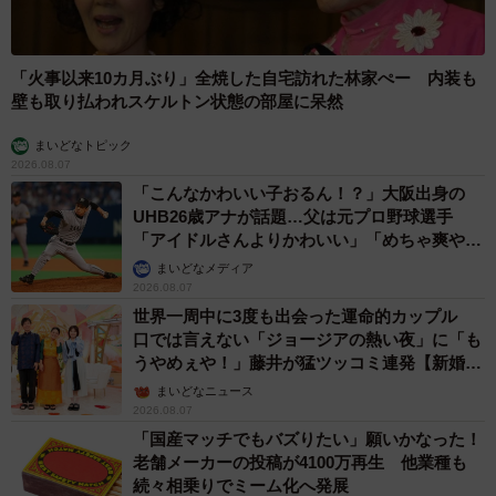
「火事以来10カ月ぶり」全焼した自宅訪れた林家ぺー 内装も
壁も取り払われスケルトン状態の部屋に呆然
まいどなトピック
2026.08.07
「こんなかわいい子おるん！？」大阪出身の
UHB26歳アナが話題…父は元プロ野球選手
「アイドルさんよりかわいい」「めちゃ爽や
か」
まいどなメディア
2026.08.07
世界一周中に3度も出会った運命的カップル
口では言えない「ジョージアの熱い夜」に「も
うやめぇや！」藤井が猛ツッコミ連発【新婚さ
10/17
ん】
まいどなニュース
世界中でここでだけ賞味できる至高のスィーツ。「ケルノン ダルドワー
2026.08.07
ズ／青チョコソフトクリーム」（1個 600円）（提供写真）
「国産マッチでもバズりたい」願いかなった！
老舗メーカーの投稿が4100万再生 他業種も
特に「『ケルノン ダルドワーズ』の青いチョコレートソフ
続々相乗りでミーム化へ発展