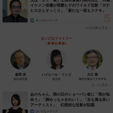
物チョコレートバイヤーのみり氏、世界でも珍しい女性だけのワイン審
イケメン俳優が長髪ヒゲのワイルド近影「ガチ
査会「サクワアワード」審査責任者の田辺由美氏
ヒロさんそっくり」「新たな一面もステキ」
まいどなトピック
大下氏は「今年のバレンタインコレクションは、『花と妖
６位以降を見る
精』。妖精がさまざまな花のようなチョコレートを探し
に、舞い降りるイメージがコンセプトです。インスタ映え
まいどなファミリー
するような、カラフルなスイーツをそろえました。今年は
（新着記事順）
過去最多の約140ブランド5,000種類をご用意しています」
とコメント。
森岡 浩
ハイヒール・リンゴ
大江 篤
姓氏研究家
漫才師
園田学園女子大学学長
もっと見る
あのちゃん、雨の日のショーパン姿に「雨が似
合う」「脚めっちゃきれい！」「水も滴る良い
アーティスト」 幻想的な近影が話題
まいどなメディア