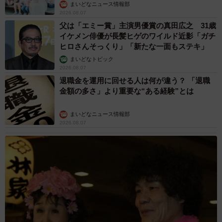
まいどなニュース情報部
2026.08.07
父は「エミー賞」主演男優賞の真田広之 31歳
イケメン俳優が長髪ヒゲのワイルド近影「ガチ
ヒロさんそっくり」「新たな一面もステキ」
まいどなトピック
2026.08.07
退職金を運用に回せる人は何が違う？ 「退職
金額の多さ」より重要な“ある経験”とは
まいどなニュース情報部
2026.08.07
9/17
フェリシモのカリスマチョコレートバイヤーみり氏が選んだ日本初上陸
のチョコレート「ベリシュカ／ミントチョコ」（6個入り 3,780円）。ミ
ントチョコが苦手な人にも好まれそうなさわやかな味わい。きらめく宝
石のようなブルーにも惹きつけられる（提供写真）