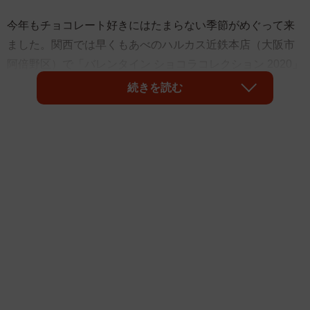
今年もチョコレート好きにはたまらない季節がめぐって来
ました。関西では早くもあべのハルカス近鉄本店（大阪市
阿倍野区）で「バレンタイン ショコラコレクション 2020」
が1月18日からスタート。大丸神戸店（神戸市中央区）でも
続きを読む
バレンタイン企画『Chocolat Promenade（ショコラプロム
ナード）』が1月22日より開始します。近年急増しつつある
「この時期だけの、自分へのギフト」としてチョコレート
を楽しむニーズに応え、前者は、今ここでしか手に入らな
いチョコレート、例えば日本初上陸商品、近鉄限定商品な
ど特別感のある商品の強化に努めたそう。一方、後者は注
目の初登場ブランドや新進気鋭のショコラトリー、日本人
パティシエの和テイストショコラなど個性豊かな商品を取
りそろえたといいます。