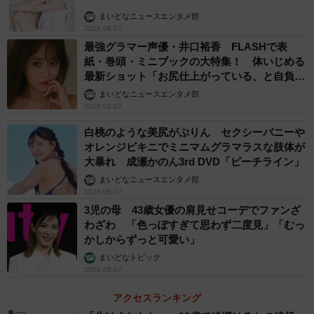
まいどなニュースエンタメ部
2026.08.07
最強グラマー声優・井口裕香 FLASHで表
紙・巻頭・ミニブックの大特集！ 体いじめる
最新ショット「お尻仕上がっている、と自負し
ています」「いくつになっても理想の身体でい
まいどなニュースエンタメ部
4/17
たい」
2026.08.07
辛口の白ワインを洋梨のジュレとダークチョコレートのガナッシュに閉
白桃のような美尻がぷりん セクシーバニーや
じ込めた一粒ほかブッシュフード（オーストラリアの伝統食材）や日本
オレンジビキニでミニマムグラマラスな肢体が
のフレーバーを使用したチェコレートの限定セレクション。「ナカムラ
大暴れ 成瀬かのん3rd DVD「ピーチライン」
チョコレート／オリジナル セレクション」（6個 2,376円）（提供写真）
まいどなニュースエンタメ部
2026.08.07
あべのハルカス近鉄本店では、1月18日～2月14日の約1カ
3児の母 43歳女優の肩見せコーデでファンざ
月間、同店ウイング館9階催会場でコレクションを開催。コ
わざわ 「色っぽすぎて思わず二度見」「むっ
かしからずっと可愛い」
レクションには通販会社フェリシモ（神戸）のチョコレー
まいどなトピック
トバイヤーみり氏の展開する「幸福のチョコレート」も出
2026.08.07
品されます。また世界でも珍しい女性だけのワインコンペ
アクセスランキング
ティション「さくらアワード」の2019年度受賞ワインと有