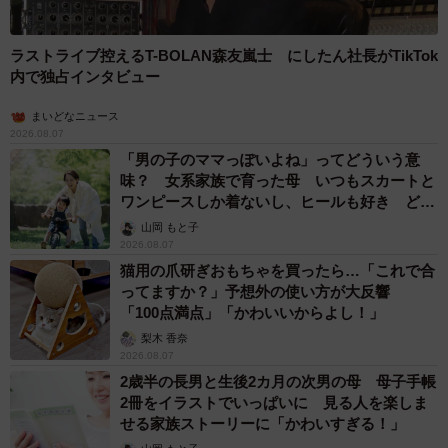
7/17
ラストライブ控えるT-BOLAN森友嵐士 にしたん社長がTikTok
内覧会＆試食会で紹介された、人気チョコレートの数々
内で独占インタビュー
その1つがシンガポール出身のジャニス・ウォン氏のチョコ
まいどなニュース
2026.08.07
レート。氏は2007年、24歳の若さで自身の店を立ち上げ、
「男の子のママっぽいよね」ってどういう意
2013、14年には英国のレストラン誌が発表する「アジア・
味？ 女系家族で育った母 いつもスカートと
ワンピースしか着ないし、ヒールも好き どの
ベストレストラン50」でアジア最優秀パティシエに選ばれ
へんが…
山岡 もと子
ました。今回、コレクションのイメージに沿って、ウォン
2026.08.07
氏が花をイメージして作り上げた「フラワー ボックス オブ
猫用の爪研ぎおもちゃを買ったら…「これで合
5」は注目の一品。ストロベリーやレモンタイムのようなフ
ってますか？」予想外の使い方が大反響
「100点満点」「かわいいからよし！」
ルーツフレーバーが、ポップなフラワーデザインの外観と
梨木 香奈
共に目と舌で楽しめるアソートに仕上がっています。
2026.08.07
2歳半の長男と生後2カ月の次男の母 母子手帳
2冊をイラストでいっぱいに 見る人を楽しま
せる家族ストーリーに「かわいすぎる！」