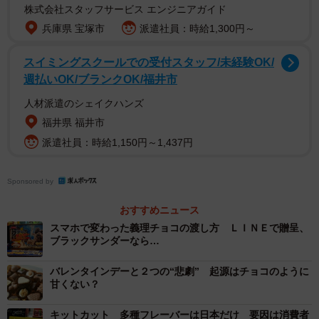
株式会社スタッフサービス エンジニアガイド
兵庫県 宝塚市
派遣社員：時給1,300円～
スイミングスクールでの受付スタッフ/未経験OK/
週払いOK/ブランクOK/福井市
人材派遣のシェイクハンズ
福井県 福井市
2/17
派遣社員：時給1,150円～1,437円
「ジャニス・ウォン／フラワーボックス オブ 5」（5粒 2,500円）。関西
では「あべのハルカス近鉄本店」のみの限定出店（提供写真）
Sponsored by
おすすめニュース
スマホで変わった義理チョコの渡し方 ＬＩＮＥで贈呈、
ブラックサンダーなら…
バレンタインデーと２つの“悲劇” 起源はチョコのように
甘くない？
キットカット 多種フレーバーは日本だけ 要因は消費者