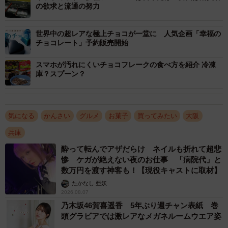
の欲求と流通の努力
世界中の超レアな極上チョコが一堂に 人気企画「幸福の
3/17
チョコレート」予約販売開始
「イェバ マンティネン／ブラッドオレンジ」（6個 5,184円）ジューシー
スマホが汚れにくいチョコフレークの食べ方を紹介 冷凍
な味わいがこの一粒にぎゅっと凝縮。日本初登場。※1月25日（土）より
庫？スプーン？
発売（提供写真）
気になる
かんさい
グルメ
お菓子
買ってみたい
大阪
兵庫
酔って転んでアザだらけ ネイルも折れて超悲
惨 ケガが絶えない夜のお仕事 「病院代」と
数万円を渡す神客も！【現役キャストに取材】
たかなし 亜妖
2026.08.07
乃木坂46賀喜遥香 5年ぶり週チャン表紙 巻
頭グラビアでは激レアなメガネルームウエア姿