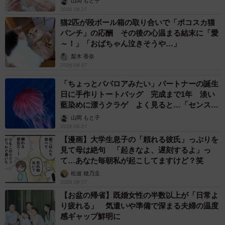
山岡 もと子
2026.08.07
猫2匹が段ボール箱の取り合いで「ポコスカ猫
パンチ」の応酬 その後の心温まる結末に「愛
～！」「おばちゃん泣きそうや…」
梨木 香奈
2026.08.07
「ちょっとババロアみたい」パートナーの誕生
日に手作りトートバッグ 完成まで1年 淡い
藍染めに漂うクラゲ よく見ると…「センスす
ごい」
8/17
山岡 もと子
2026.08.07
まだ見ぬ新しいチョコレートを求めて世界中をめぐってきたみり氏
【漫画】大学生息子の「頼れる彼氏」っぷりを
見て母は絶句 「起きなよ、遅刻するよ」っ
また、みり氏は「今年はミントチョコレートが人気で、青
て…あなた毎朝私が起こしてますけど？笑
い食べ物が注目されています。以前は『青』という色は食
松波 穂乃圭
2026.08.07
べ物にはふさわしくない、美味しそうではない、と思われ
【お盆の帰省】既婚女性の半数以上が「日常よ
たりもしましたが、昨今は青色のブームが来ています」と
り疲れる」 気遣いや準備で深まる夫婦の温度
説明。
感ギャップ鮮明に