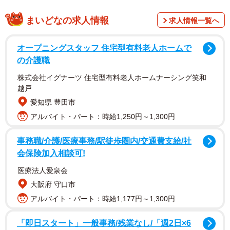
まいどなの求人情報
求人情報一覧へ
オープニングスタッフ 住宅型有料老人ホームで
の介護職
株式会社イグナーツ 住宅型有料老人ホームナーシング笑和
マクドナルドなどの大手チェーン店をはじめ行列のでき
越戸
る人気店、個性的な地元店の料理までが自宅やオフィス、
愛知県 豊田市
公園など好きな場所で食すことができる。ユーザーにとっ
アルバイト・パート：時給1,250円～1,300円
て便利なのはもちろん、店側も配達要員を独自に確保する
事務職/介護/医療事務/駅徒歩圏内/交通費支給/社
必要がなく、初期投資、契約料なしでデリバリーサービス
会保険加入相談可!
を始めることができる。
医療法人愛泉会
大阪府 守口市
このほど行われた発表会見で、Ｕｂｅｒ Ｅａｔｓアジ
アルバイト・パート：時給1,177円～1,300円
ア太平洋地域統括部長のラージ・ベリー氏は「まさにイン
ターナショナルからローカルまでユーザーの選択肢は広が
「即日スタート」一般事務/残業なし/「週2日×6
る。レストランにとっては追加投資無しで新しい顧客の確