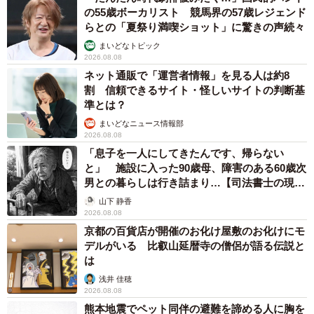
まいどなトピック
2026.08.08
ネット通販で「運営者情報」を見る人は約8
割 信頼できるサイト・怪しいサイトの判断基
準とは？
まいどなニュース情報部
2026.08.08
「息子を一人にしてきたんです、帰らない
と」 施設に入った90歳母、障害のある60歳次
男との暮らしは行き詰まり…【司法書士の現場
から】
山下 静香
2026.08.08
京都の百貨店が開催のお化け屋敷のお化けにモ
デルがいる 比叡山延暦寺の僧侶が語る伝説と
は
浅井 佳穂
2026.08.08
熊本地震でペット同伴の避難を諦める人に胸を
痛め… 被災ペットの受け入れ先をアプリに表
示する「動物避難所マップ」が始動