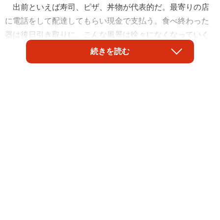
出前といえば寿司、ピザ、丼物が代表的だ。最寄りの店
に電話をして配達してもらい現金で支払う。食べ終わった
器は後日引き取りに。こんな風景は徐々になくなっていく
のだろうか。
続きを読む
「Ｕｂｅｒ Ｅａｔｓ」には各種店舗が登録されてい
る。和食、イタリアン、フレンチ、デザートなど幅広く、
専用アプリをダウンロードすると画面にはＵｂｅｒ Ｅａ
ｔｓに登録した店舗が表示される。その中から選んで注文
し、クレジットカードで支払完了。到着予定時間、配達状
況がリアルタイムで確認でき、容器は返却の必要はない。