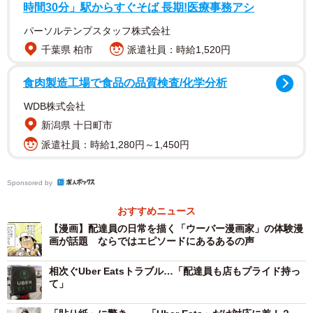
時間30分」駅からすぐそば 長期!医療事務アシ
保ができ、データ分析からビジネスを伸ばすきっかけにも
パーソルテンプスタッフ株式会社
なる」と可能性の広がりについて語った。
千葉県 柏市
派遣社員：時給1,520円
ウーバー・ジャパンのシニアマーケティングマネジャ
食肉製造工場で食品の品質検査/化学分析
ー、治田耕一さんは「このサービスはネットショッピング
WDB株式会社
の感覚に近いのではないか。スマホの画面には配達パート
新潟県 十日町市
ナーの顔写真が出るので、どんな人が届けてくれるのかが
派遣社員：時給1,280円～1,450円
分かり、ＧＰＳで常に配達パートナーの現在地が表示され
るので安心」とそのメリットを挙げた。
Sponsored by
「配達パートナー」は登録制で、学生や主婦、収入を増
おすすめニュース
やしたい人のダブルワークにも利用されているという。登
【漫画】配達員の日常を描く「ウーバー漫画家」の体験漫
画が話題 ならではエピソードにあるあるの声
録には身分証明の確認、審査がある。専用の保冷・保湿バ
ッグを使い、運送事業登録された自転車、原付きで配達す
相次ぐUber Eatsトラブル…「配達員も店もプライド持っ
て」
る。