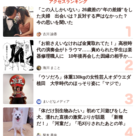
た夫婦 出会いは？反対する声はなかった？
今の思いを聞いた
古川 諭香
「お前さえいなければ金賞取れてた！」高校時
代の演奏会がトラウマ……責められた学生は楽
器修理職人に 10年後再会した因縁の相手から
思わぬ申し出【漫画】
海川 まこと
「ウソだろ」体重130kgの女性芸人オダウエダ
植田 大学時代のほっそり姿に「マジで」
まいどなメディア
「体だけ別生物みたい」初めて川遊びをした
犬、濡れた直後の激変ぶりが話題 「新種
だ！」「河童だ」「毛刈りされたあとの羊」
梨木 香奈
「我慢できず」村上佳菜子、イケメン夫と全力
ハグ「可愛いふたり」「素敵なご夫婦」