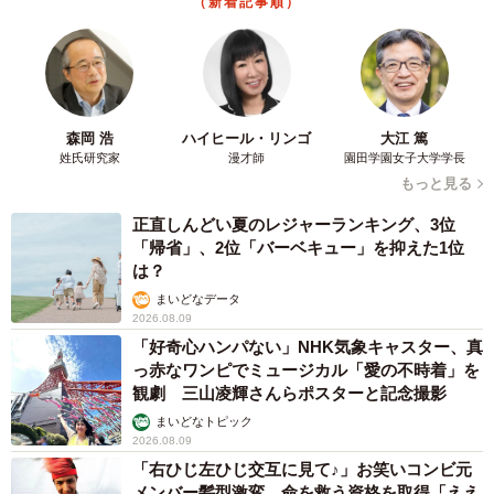
森岡 浩
ハイヒール・リンゴ
大江 篤
姓氏研究家
漫才師
園田学園女子大学学長
もっと見る
正直しんどい夏のレジャーランキング、3位
「帰省」、2位「バーベキュー」を抑えた1位
は？
まいどなデータ
2026.08.09
「好奇心ハンパない」NHK気象キャスター、真
っ赤なワンピでミュージカル「愛の不時着」を
観劇 三山凌輝さんらポスターと記念撮影
まいどなトピック
2026.08.09
「右ひじ左ひじ交互に見て♪」お笑いコンビ元
メンバー髪型激変 命を救う資格を取得「ええ
え！！すごすぎます！」→本名も明らかに
まいどなメディア