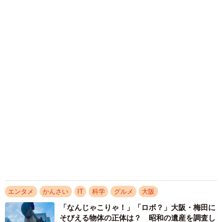
い。細かな要望などはその都度アップデートしている。仕
事終わりに注文し帰宅する頃に料理が届く、という使い方
もある。忙しい人に最適といえる。デメリットを挙げると
するなら、選択肢が多すぎて選ぶのが大変だということで
しょうか（笑）」と自信をのぞかせた。ただ、売上額等に
ついては公表していない。
会見に出席したタレントの堀ちえみはすでに利用してお
り、「東京での会議の時、ウーバーイーツを利用して海鮮
丼を注文した。時間を逆算して待つことができて便利だっ
た」と体験談を披露。「うちは家族が多く、このシステム
があれば『家に集まろうよ』と気軽に声をかけることがで
きる」と利便性を指摘した。
エンタメ
かんさい
IT
科学
グルメ
大阪
「なんじゃこりゃ！」「ロボ？」大阪・梅田に
そびえる物体の正体は？ 昭和の遺産を調査し
てみた結果…
太田 浩子