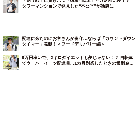
「貼り紙」に驚き……「Uber Eats」だけ対応に差！？
Ｕｂｅｒ Ｅａｔｓは２０１５年１２月、カナダのトロ
タワーマンションで発見した“不公平”が話題に
ントで始まり、現在は世界３５カ国で展開中。日本では２
０１６年９月に東京で始まり、昨年１１月に横浜でもスタ
配達に来たのにお客さんが留守…ならば「カウントダウン
タイマー」発動！＜フードデリバリー編＞
ートした。東京、横浜合わせてレストランパートナーは２
０００店以上、配達パートナーは１万人以上という。
8万円稼いで、2キロダイエットも夢じゃない！？ 自転車
でウーバーイーツ配達員…1カ月副業したときの報酬金額
と消費カロリーを計算
国内３都市目となる大阪では北区、中央区など市内１０
区を含む一部地域で４月２６日に開始。ケンタッキーフラ
イドチキン、堂島スウィーツ、お好みたまちゃん、ジョニ
ーのからあげ、○△□（まるさんかくしかく）など２５０以
上のレストランパートナーが名を連ねる。大阪のソウルフ
ードであるお好み焼き、たこ焼きの店もある。営業時間は
午前９時～深夜０時（各店によって異なる）。今年中には
京都、神戸で展開していく予定という。
同社広報担当は「これまで特に大きなトラブルなどはな