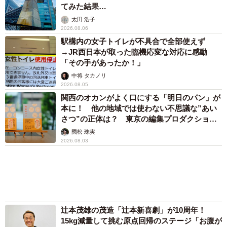
2026.08.06
駅構内の女子トイレが不具合で全部使えず
→JR西日本が取った臨機応変な対応に感動
「その手があったか！」
中将 タカノリ
2026.08.05
関西のオカンがよく口にする「明日のパン」が
本に！ 他の地域では使わない不思議な”あい
さつ”の正体は？ 東京の編集プロダクション
がひも解く
國松 珠実
2026.08.03
辻本茂雄の茂造「辻本新喜劇」が10周年！
15kg減量して挑む原点回帰のステージ「お腹が
ちぎれるほど笑ってほしい」
仲谷 暢之