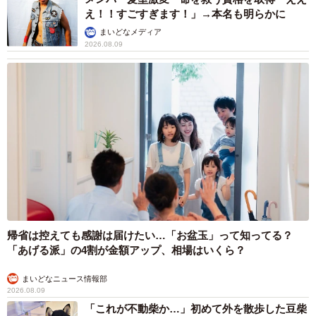
2026.08.09
帰省は控えても感謝は届けたい…「お盆玉」って知ってる？
「あげる派」の4割が金額アップ、相場はいくら？
まいどなニュース情報部
2026.08.09
「これが不動柴か…」初めて外を散歩した豆柴
→2分後、足元でうるうる 「かわいすぎる」
「ぬいぐるみみたい」