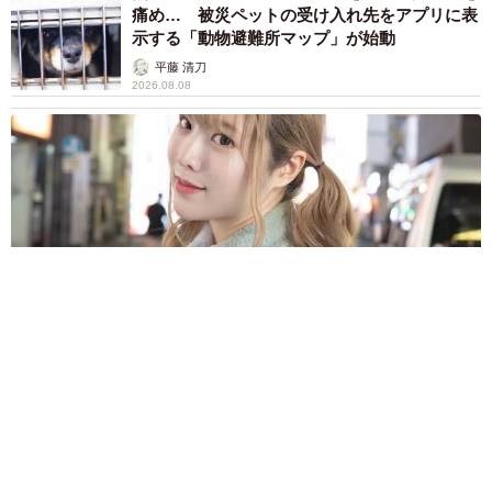
平藤 清刀
2026.08.08
原則ゆるっと週3勤務 カード支払い日直前は鬼出勤 借金に追
われる風俗嬢 それでも足りない場合は朝までガールズバー副
業【現役キャストに取材】
たかなし 亜妖
2026.08.08
19歳でハライチ岩井勇気と年の差婚から3年、
22歳元おはガール髪バッサリ「ショート似合い
すぎ」