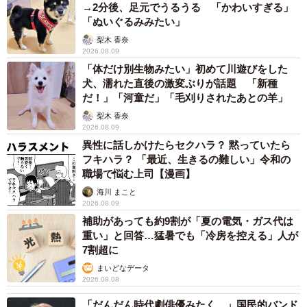
梨木 香奈
2026.08.09
「体だけ別生物みたい」初めて川遊びをした
犬、濡れた直後の激変ぶりが話題 「新種
だ！」「河童だ」「毛刈りされたあとの羊」
梨木 香奈
2026.08.09
異性に話しかけたらセクハラ？ 黙っていたら
フキハラ？ 「最近、生きるの難しい」令和の
職場で悩む上司【漫画】
海川 まこと
2026.08.09
補助があっても約9割が「夏の電気・ガス代は
重い」と回答…猛暑でも「冷房を控える」人が
7割超に
まいどなデータ
2026.08.08
「だんだん時代劇俳優みたく…」国民的バンド
の55歳ボーカリスト 競馬界の57歳レジェンド
らとの「夏祭り満喫ショット」に驚きの声続々