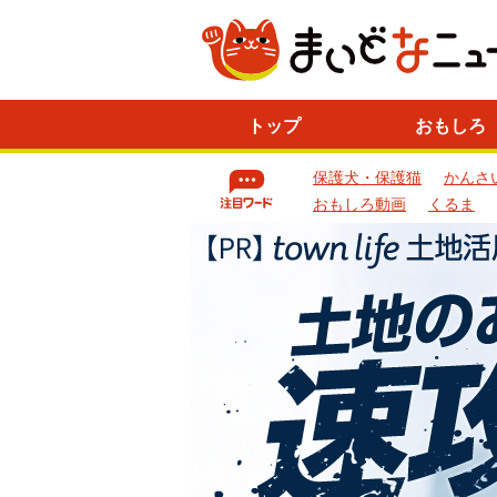
ニ
トップ
おもしろ
ュ
ー
保護犬・保護猫
かんさ
ス
一
おもしろ動画
くるま
覧