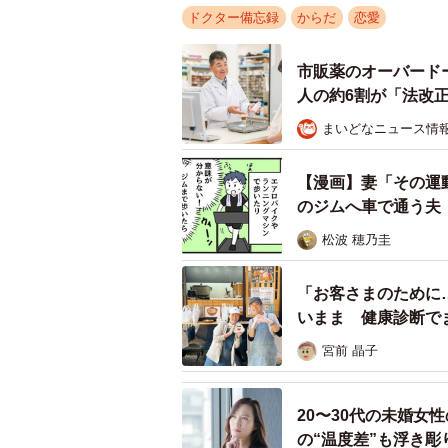
ドクター備忘録
からだ
恋愛
市販薬のオーバード
人の約6割が「法改
まいどなニュース情
【漫画】妻「その運
のジムへ車で通う夫
松波 穂乃圭
「お客さまのために
いまま 健康診断で
日本中で起きている
宮前 晶子
20〜30代の未婚女
の“温度差”も浮き彫