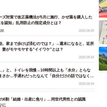
ーズ対策で改正薬機法が5月に施行、かぜ薬を購入した
正を認知」乱用防止の指定成分とは？
報部
2026.08.05
動、家まで歩けば済むのでは？」→週末になると、近所
 妻がモヤモヤする“イイワケ”とは？
2026.08.04
…」と、トイレを我慢→10時間以上も「水分」とらな
まさか…手遅れだったなんて「自分だけの話ではなく、
問題では？」
2026.08.04
性の6割「結婚・出産に焦り」…同世代男性との認識
りに