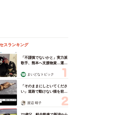
セスランキング
「不謹慎でないかと」実力派
歌手、熊本へ支援物資…運搬
トラックの車体デザインにた
めらい 「痛いほど伝わる」
まいどなトピック
「行動され立派」
「そのままにしといてくださ
い」道路で動けない猫を前に
返された一言… 懸命に生き
ようとした4日間 「命の重
渡辺 晴子
さはみんな同じ」保護団体代
表の訴え
72歳父、軽自動車で新潟から