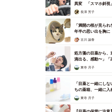
異変 「スマホ斜視
長澤 芳子
「満開の桜が見られ
年半の思い出を胸に
古川 諭香
処方箋の目薬から、
滴出る、感動〜」「
東寺 月子
「目薬と一緒にしな
ちの薬箱、一緒に入
東寺 月子
【目薬の保管に注意