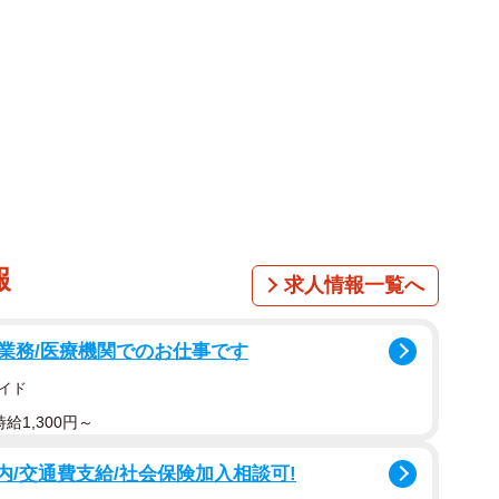
を例にあげましたが、人は好意を持ったときに散瞳す
は自分の意志でコントロールすることはできませんの
に勝手に瞳孔が開いていくわけですね。
報
求人情報一覧へ
業務/医療機関でのお仕事です
イド
給1,300円～
内/交通費支給/社会保険加入相談可!