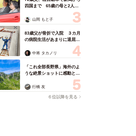
四国まで 65歳の母と2人で
3泊4日の旅 パーキングの休
憩まで分刻み… 「大学生で
山岡 もと子
も組まねえよ！」
83歳父が骨折で入院 ３カ月
の病院生活があまりに退屈で
「画用紙と色鉛筆持ってこ
い！」→スケッチブックを見
中将 タカノリ
た家族が仰天「これ、売れま
すよ…」
「これ全部長野県」海外のよ
うな絶景ショットに感動と反
響「離れてからいいところだ
ったんだって気づいた」
行橋 友
６位以降を見る