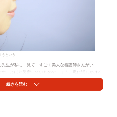
まうという
先生が私に「見て！すごく美人な看護師さんがい
ます。よほど興奮していたのでしょう。私に話しかける
が見えました。まるでマンガに出てくるような彼の目に
続きを読む
医になってその理屈が分かりました。
ますが、実は医学的にもこれは本当のようです。茶目
いますが、この瞳孔は感動・不安・驚きなどで交感神経
（散瞳する）とされているからです。