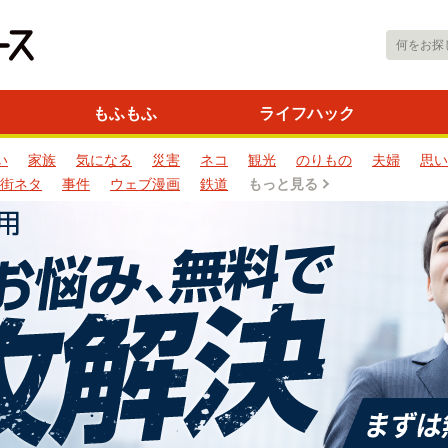
もふもふ
ライフハック
い
家族
気になる
災害
ネコ
観光
のりもの
夫婦
思い
街ネタ
事件
ウェブ漫画
鉄道
もっと見る