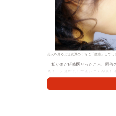
美人を見ると無意識のうちに「散瞳」してし
私がまだ研修医だったころ、同僚の
る！」と耳打ちしてきたことがあり
彼の瞳孔が、ぱーっと開いていくの
大笑いしてしまったのですが、眼科
「目は口ほどにものを言う」と言い
の中央にある黒目の部分を瞳孔とい
が刺激された時に反射で大きく開く