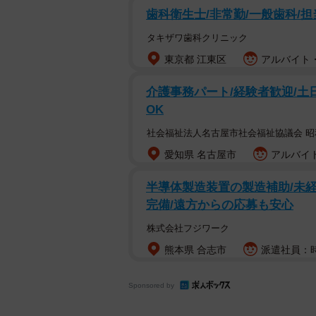
歯科衛生士/非常勤/一般歯科/担
タキザワ歯科クリニック
東京都 江東区
アルバイト・
介護事務パート/経験者歓迎/土
OK
社会福祉法人名古屋市社会福祉協議会 
愛知県 名古屋市
アルバイト
半導体製造装置の製造補助/未経
完備/遠方からの応募も安心
株式会社フジワーク
熊本県 合志市
派遣社員：時
Sponsored by