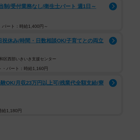
当制/受付業務なし/衛生士パート 週1日～
パート：時給1,400円～
日祝休み/時間・日数相談OK/子育てとの両立
昭和区西部いきいき支援センター
・パート：時給1,160円
験OK/月収23万円以上可/残業代全額支給/寮
給1,180円