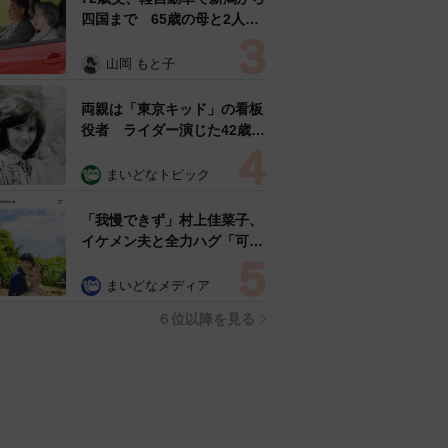
四国まで 65歳の母と2人で
3泊4日の旅 パーキングの休
憩まで分刻み… 「大学生で
山岡 もと子
も組まねえよ！」
両親は「東京キッド」の看板
役者 ライダー演じた42歳元
俳優が再婚妻との「ウエディ
ングフォト」計画を明言
まいどなトピック
「センスあるカメラマン求
む」
「我慢できず」村上佳菜子、
イケメン夫と全力ハグ「可愛
いふたり」「素敵なご夫婦」
まいどなメディア
６位以降を見る