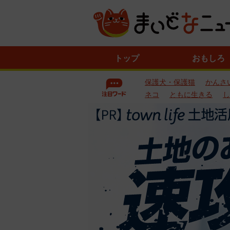
ニ
トップ
おもしろ
ュ
ー
保護犬・保護猫
かんさ
ス
一
ネコ
ともに生きる
し
覧