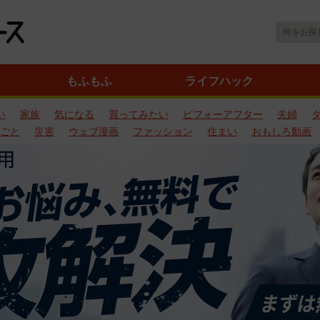
もふもふ
ライフハック
い
家族
気になる
買ってみたい
ビフォーアフター
夫婦
ごと
災害
ウェブ漫画
ファッション
住まい
おもしろ動画