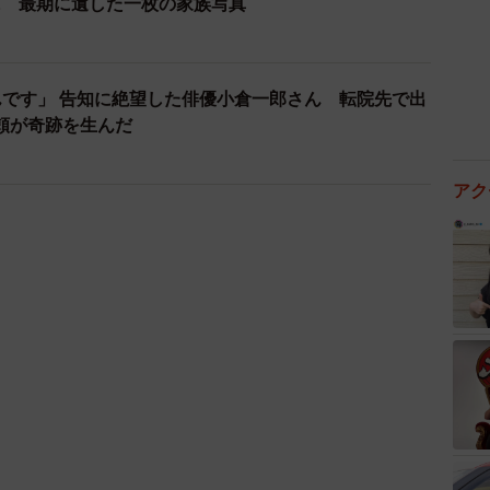
に 最期に遺した一枚の家族写真
んです」 告知に絶望した俳優小倉一郎さん 転院先で出
頼が奇跡を生んだ
アク