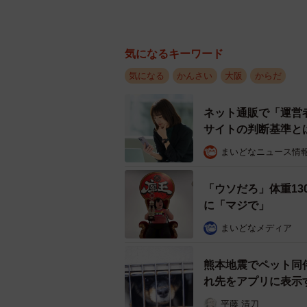
気になるキーワード
気になる
かんさい
大阪
からだ
ネット通販で「運営
サイトの判断基準と
まいどなニュース情
「ウソだろ」体重13
に「マジで」
まいどなメディア
熊本地震でペット同
れ先をアプリに表示
平藤 清刀