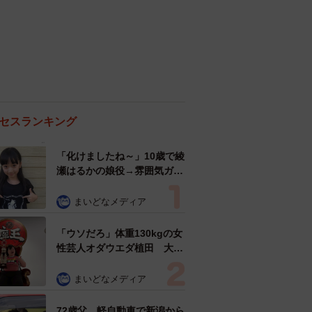
セスランキング
「化けましたね～」10歳で綾
瀬はるかの娘役→雰囲気ガラ
リの18歳に成長 「メイクで
雰囲気が」「宝塚に入れそ
まいどなメディア
う」
「ウソだろ」体重130kgの女
性芸人オダウエダ植田 大学
時代のほっそり姿に「マジ
で」
まいどなメディア
72歳父、軽自動車で新潟から