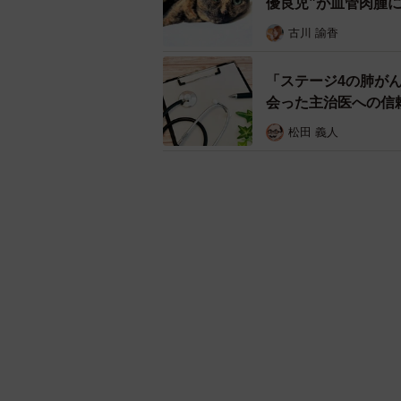
優良児”が血管肉腫
古川 諭香
「ステージ4の肺が
会った主治医への信
松田 義人