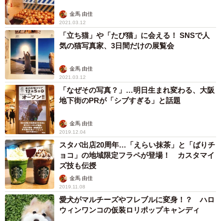
金馬 由佳
2021.03.12
「立ち猫」や「たび猫」に会える！ SNSで人
気の猫写真家、3日間だけの展覧会
金馬 由佳
2021.03.12
「なぜその写真？」…明日生まれ変わる、大阪
地下街のPRが「シブすぎる」と話題
金馬 由佳
2019.12.04
スタバ出店20周年…「えらい抹茶」と「ばりチ
ョコ」の地域限定フラペが登場！ カスタマイ
ズ技も伝授
金馬 由佳
2019.11.08
愛犬がマルチーズやフレブルに変身！？ ハロ
ウィンワンコの仮装ロリポップキャンディ