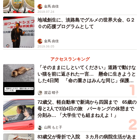
金馬 由佳
2019.07.24
地域創生に、淡路島でグルメの世界大会、G２
０の応援プログラムとして
金馬 由佳
2019.06.05
アクセスランキング
「そのままにしといてください」道路で動けな
い猫を前に返された一言… 懸命に生きようと
した4日間 「命の重さはみんな同じ」保護団
体代表の訴え
渡辺 晴子
72歳父、軽自動車で新潟から四国まで 65歳の
母と2人で3泊4日の旅 パーキングの休憩まで
分刻み… 「大学生でも組まねえよ！」
山岡 もと子
83歳父が骨折で入院 ３カ月の病院生活があま