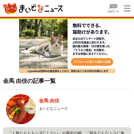
金馬 由佳の記事一覧
金馬 由佳
まいどなニュース
「１食たりともムダにしない」が座右の銘。「何をどんなふうに食