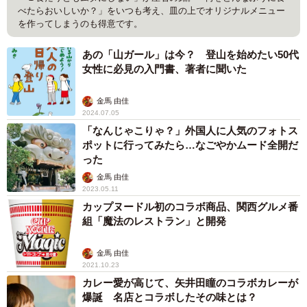
べたらおいしいか？」をいつも考え、皿の上でオリジナルメニュー
を作ってしまうのも得意です。
あの「山ガール」は今？ 登山を始めたい50代
女性に必見の入門書、著者に聞いた
金馬 由佳
2024.07.05
「なんじゃこりゃ？」外国人に人気のフォトス
ポットに行ってみたら…なごやかムード全開だ
った
金馬 由佳
2023.05.11
カップヌードル初のコラボ商品、関西グルメ番
組「魔法のレストラン」と開発
金馬 由佳
2021.10.23
カレー愛が高じて、矢井田瞳のコラボカレーが
爆誕 名店とコラボしたその味とは？