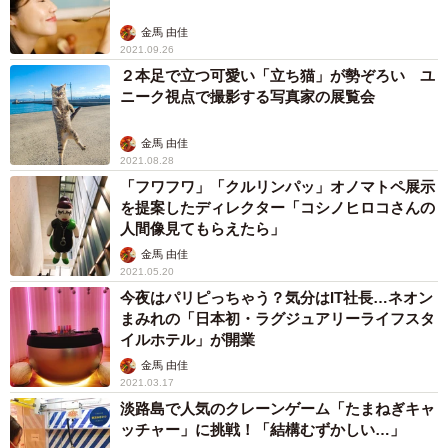
金馬 由佳
2021.09.26
２本足で立つ可愛い「立ち猫」が勢ぞろい ユ
ニーク視点で撮影する写真家の展覧会
金馬 由佳
2021.08.28
「フワフワ」「クルリンパッ」オノマトペ展示
を提案したディレクター「コシノヒロコさんの
人間像見てもらえたら」
金馬 由佳
2021.05.20
今夜はパリピっちゃう？気分はIT社長…ネオン
まみれの「日本初・ラグジュアリーライフスタ
イルホテル」が開業
金馬 由佳
2021.03.17
淡路島で人気のクレーンゲーム「たまねぎキャ
ッチャー」に挑戦！「結構むずかしい…」