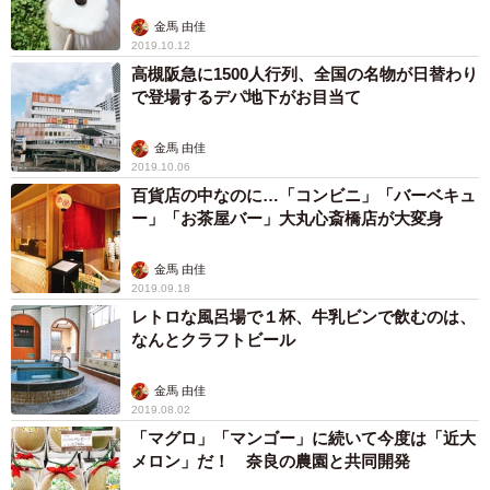
金馬 由佳
2019.10.12
高槻阪急に1500人行列、全国の名物が日替わり
で登場するデパ地下がお目当て
金馬 由佳
2019.10.06
百貨店の中なのに…「コンビニ」「バーベキュ
ー」「お茶屋バー」大丸心斎橋店が大変身
金馬 由佳
2019.09.18
レトロな風呂場で１杯、牛乳ビンで飲むのは、
なんとクラフトビール
金馬 由佳
2019.08.02
「マグロ」「マンゴー」に続いて今度は「近大
メロン」だ！ 奈良の農園と共同開発