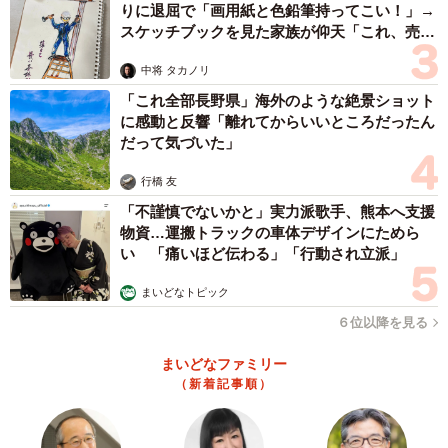
りに退屈で「画用紙と色鉛筆持ってこい！」→
スケッチブックを見た家族が仰天「これ、売れ
ますよ…」
中将 タカノリ
「これ全部長野県」海外のような絶景ショット
に感動と反響「離れてからいいところだったん
だって気づいた」
行橋 友
「不謹慎でないかと」実力派歌手、熊本へ支援
物資…運搬トラックの車体デザインにためら
い 「痛いほど伝わる」「行動され立派」
まいどなトピック
６位以降を見る
まいどなファミリー
（新着記事順）