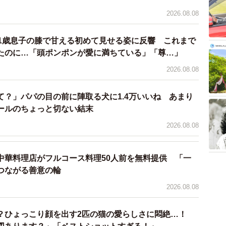
2026.08.08
 1歳息子の膝で甘える初めて見せる姿に反響 これまで
たのに…「頭ポンポンが愛に満ちている」「尊…」
3/8
2026.08.08
家・山本正義写真展ポスター
て？」パパの目の前に陣取る犬に1.4万いいね あまり
ールのちょっと切ない結末
日（月）
2026.08.08
んコート（兵庫県神戸市北区）
中華料理店がフルコース料理50人前を無料提供 「一
撮り方講座
つながる善意の輪
5:00
2026.08.08
かコート（兵庫県神戸市北区）
？ひょっこり顔を出す2匹の猫の愛らしさに悶絶…！