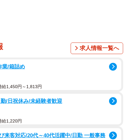
っと！（提供：山本正義さん）
ニークな瞬間を切り取った「立ち猫」の写真で有名な猫
、8月30日まで「イオンモール神戸北」（兵庫県神戸
報
求人情報一覧へ
わせてお祈りしたり、片足で立つなど、まるて
がたくさん登場します。
作業/箱詰め
1,450円～1,813円
勤/日祝休み/未経験者歓迎
給1,220円
来客対応/20代～40代活躍中/日勤 一般事務