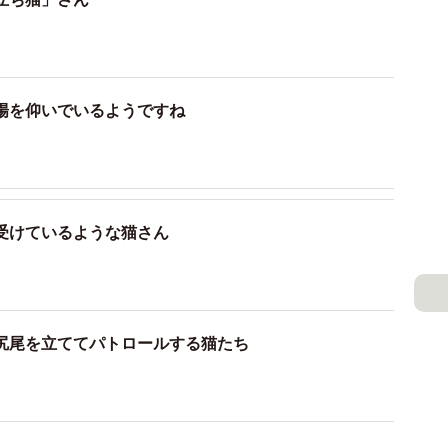
お願いしてるの？（提供：山本正義さん）
瀬戸内海で猫の写真を撮影。インスタグラムに投稿され
が２本足で立つ姿＝「立ち猫」が、 ユニークでかわいい
陽を仰いでいるようですね
WAVE」コーナーで注目され、2019年には写真集「立
「よ〜いドン！」（関西テレビ）の「となりの人間国宝
ーカイトラベル（TBS）ではリモートツアーの案内役
受けているような猫さん
リスのTIMES紙に立ち猫写真が掲載されました。
の撮り方講座を実施。立ち猫との出会いや、写真家にな
いぐるみを使って写真の撮り方をレクチャーします
尻尾を立ててパトロールする猫たち
参加整理券は当日10時より配布）。