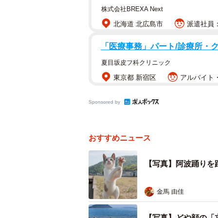
株式会社BREXA Next
北海道 北広島市
派遣社員：
「医療事務」パート/診療所・
夏目坂皮フ科クリニック
東京都 新宿区
アルバイト・
Sponsored by
おすすめニュース
【写真】阿波踊りを
金馬 由佳
【写真】どや顔の「