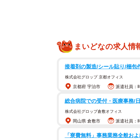
あらよ
２本足で立つ猫の、個性あふれるユ
写真家・山本正義さんによる写真展が
市）でおこなわれています。
まいどなの求人情
空に向かってバンザイしたり、手をあ
人間のような堂々とした立ち姿の猫
接着剤の製造/シール貼り/梱包
株式会社グロップ 京都オフィス
京都府 宇治市
派遣社員：時給
総合病院での受付・医療事務/日
株式会社グロップ倉敷オフィス
岡山県 倉敷市
派遣社員：時
「寮費無料」事務業務全般および