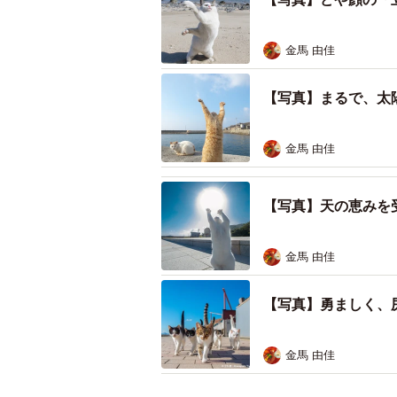
空に向かって何を
山本さんは、主に、香川県の離島や
金馬 由佳
た島猫の写真が人気で、とりわけ猫
と好評を得ています。
【写真】まるで、太
情報番組「ZIP」（日本テレビ）の「
金馬 由佳
ち猫」（ナツメ社）を出版。また、
さん」に取り上げられたり、有吉ギョ
【写真】天の恵みを
を務めたことも。2021年には、イギ
金馬 由佳
8月29日には、トークショーと写真
った経緯などを披露する予定で、ぬ
【写真】勇ましく、
（13:00〜／15:00〜、イベント
金馬 由佳