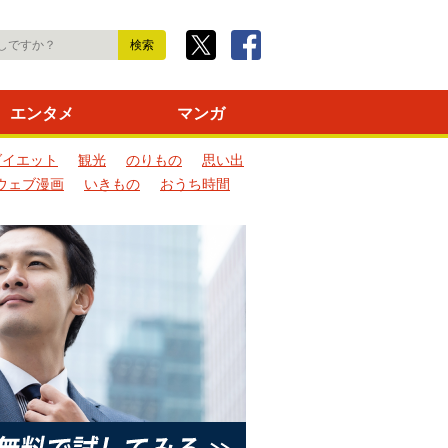
エンタメ
マンガ
ダイエット
観光
のりもの
思い出
ウェブ漫画
いきもの
おうち時間