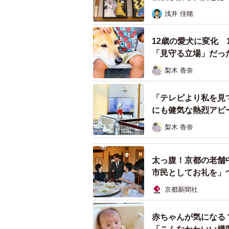
浅井 佳穂
12歳の愛犬に変化
「見守る立場」だっ
梨木 香奈
猫写真
「テレビより私を見
■山本正義・猫写真展
にも健気な熱烈アピ
期間：2021年８月24日（火）〜30
梨木 香奈
会場：イオンモール神戸北・すずら
太っ腹！京都の老舗
■山本正義・トークショー＆写真の
市民としてお礼を」
日時：2021年8月29日（日）13:00／1
京都新聞社
会場：イオンモール神戸北・さざん
https://kobekita-aeonmall.com/
赤ちゃんが気になる