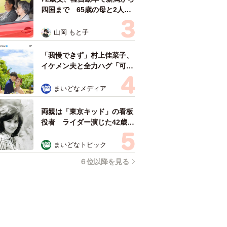
四国まで 65歳の母と2人で
3泊4日の旅 パーキングの休
憩まで分刻み… 「大学生で
山岡 もと子
も組まねえよ！」
「我慢できず」村上佳菜子、
イケメン夫と全力ハグ「可愛
いふたり」「素敵なご夫婦」
まいどなメディア
両親は「東京キッド」の看板
役者 ライダー演じた42歳元
俳優が再婚妻との「ウエディ
ングフォト」計画を明言
まいどなトピック
「センスあるカメラマン求
６位以降を見る
む」