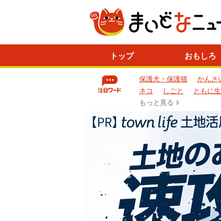
ニ
トップ
おもしろ
ュ
ー
保護犬・保護猫
かんさ
ス
一
ネコ
しごと
ともに生
覧
もっと見る