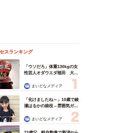
セスランキング
「ウソだろ」体重130kgの女
性芸人オダウエダ植田 大学
時代のほっそり姿に「マジ
で」
まいどなメディア
「化けましたね～」10歳で綾
瀬はるかの娘役→雰囲気ガラ
リの18歳に成長 「メイクで
雰囲気が」「宝塚に入れそ
まいどなメディア
う」
72歳父、軽自動車で新潟から