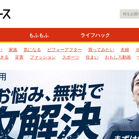
もふもふ
ライフハック
い
家族
気になる
ビフォーアフター
買ってみたい
夫婦
きる
災害
ファッション
スポーツ
住まい
おもしろ動画