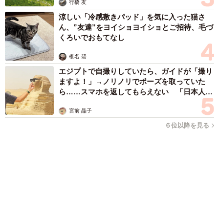
６位以降を見る
まいどなファミリー
（新着記事順）
森岡 浩
ハイヒール・リンゴ
大江 篤
姓氏研究家
漫才師
園田学園女子大学学長
もっと見る
ニュース一覧
トップ
おもしろ
もふもふ
ライフハック
エンタメ
マンガ
連載・特集
ライター一覧
記者
まいどなファミリー