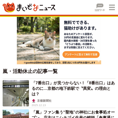
嵐・活動休止の記事一覧
「7番出口」が見つからない！「8番出口」はあ
るのに…京都の地下鉄駅で〝異変〟の理由と
は？
京都新聞社
2025.12.13
「嵐」ファン集う“聖地”の神社にお食事処オー
プン 店主はニシキゴイ生産の鯉師「食事通じ