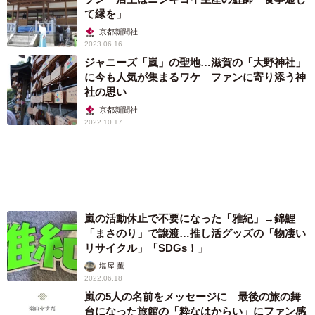
て縁を」
京都新聞社
2023.06.16
ジャニーズ「嵐」の聖地…滋賀の「大野神社」
に今も人気が集まるワケ ファンに寄り添う神
社の思い
京都新聞社
2022.10.17
嵐の活動休止で不要になった「雅紀」→錦鯉
「まさのり」で譲渡…推し活グッズの「物凄い
リサイクル」「SDGs！」
塩屋 薫
2022.06.18
嵐の5人の名前をメッセージに 最後の旅の舞
台になった旅館の「粋なはからい」にファン感