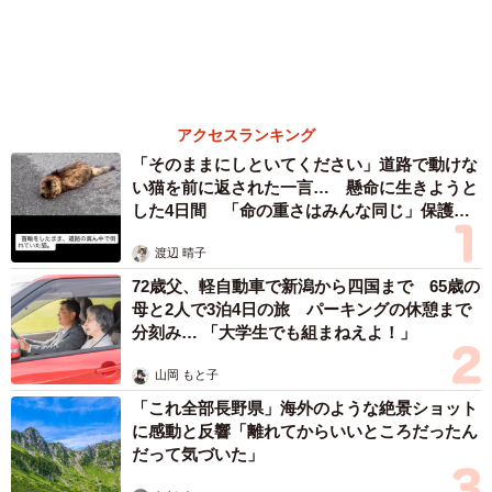
72歳父、軽自動車で新潟から四国まで 65歳の
母と2人で3泊4日の旅 パーキングの休憩まで
分刻み… 「大学生でも組まねえよ！」
山岡 もと子
「これ全部長野県」海外のような絶景ショット
に感動と反響「離れてからいいところだったん
だって気づいた」
行橋 友
涼しい「冷感敷きパッド」を気に入った猫さ
ん、”友達”をヨイショヨイショとご招待、毛づ
くろいでおもてなし
椎名 碧
エジプトで自撮りしていたら、ガイドが「撮り
ますよ！」→ノリノリでポーズを取っていた
ら……スマホを返してもらえない 「日本人は
カモ代表かも」「私は6時間で3万円払った」
宮前 晶子