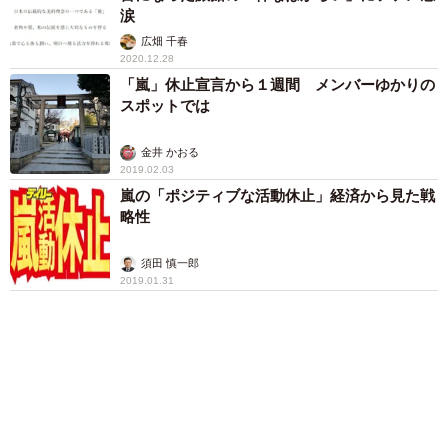
涙
広畑 千春
2020.12.28
「嵐」休止宣言から１週間 メンバーゆかりの
スポットでは
金井 かおる
2019.02.03
嵐の「ポジティブな活動休止」経済から見た戦
略性
須田 慎一郎
2019.01.31
アクセスランキング
「そのままにしといてください」道路で動けな
い猫を前に返された一言… 懸命に生きようと
した4日間 「命の重さはみんな同じ」保護団
体代表の訴え
渡辺 晴子