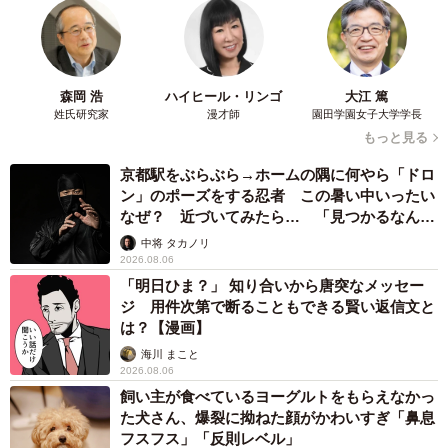
森岡 浩
ハイヒール・リンゴ
大江 篤
姓氏研究家
漫才師
園田学園女子大学学長
もっと見る
京都駅をぶらぶら→ホームの隅に何やら「ドロ
ン」のポーズをする忍者 この暑い中いったい
なぜ？ 近づいてみたら… 「見つかるなんて
未熟」
中将 タカノリ
2026.08.06
「明日ひま？」 知り合いから唐突なメッセー
ジ 用件次第で断ることもできる賢い返信文と
は？【漫画】
海川 まこと
2026.08.06
飼い主が食べているヨーグルトをもらえなかっ
た犬さん、爆裂に拗ねた顔がかわいすぎ「鼻息
フスフス」「反則レベル」