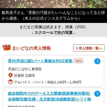
飯島直子さん「実家の汚庭がたいへんなことになってると姉
から連絡」（本人の公式インスタグラムから）
まだまだ画像は続きます。画像（2/10）
↓ スクロールで次の写真 ↓
まいどなの求人情報
求人情報一覧へ
受付/丹波口駅/パート募集/8月6日更新
NEW
丹波口こばやし整骨院
京都府 京都市
アルバイト・パート：時給1,130円～1,300円
総合病院内でのデータ入力業務/医師事務作業/社
会保険完備/主婦・主夫歓迎/未経験歓迎/シフト制