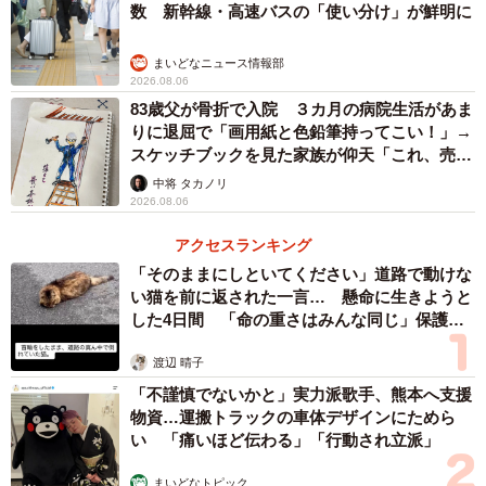
数 新幹線・高速バスの「使い分け」が鮮明に
まいどなニュース情報部
2026.08.06
83歳父が骨折で入院 ３カ月の病院生活があま
りに退屈で「画用紙と色鉛筆持ってこい！」→
スケッチブックを見た家族が仰天「これ、売れ
ますよ…」
中将 タカノリ
2026.08.06
アクセスランキング
「そのままにしといてください」道路で動けな
い猫を前に返された一言… 懸命に生きようと
した4日間 「命の重さはみんな同じ」保護団
体代表の訴え
渡辺 晴子
「不謹慎でないかと」実力派歌手、熊本へ支援
物資…運搬トラックの車体デザインにためら
い 「痛いほど伝わる」「行動され立派」
まいどなトピック