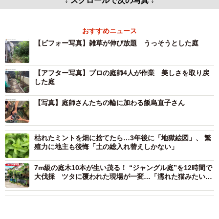
↓ スクロールで次の写真 ↓
おすすめニュース
【ビフォー写真】雑草が伸び放題 うっそうとした庭
【アフター写真】プロの庭師4人が作業 美しさを取り戻
した庭
【写真】庭師さんたちの輪に加わる飯島直子さん
枯れたミントを畑に捨てたら…3年後に「地獄絵図」、 繁
殖力に地主も後悔「土の総入れ替えしかない」
7m級の庭木10本が生い茂る！ “ジャングル庭”を12時間で
大伐採 ツタに覆われた現場が一変…「濡れた猫みたい」
と話題の動画は90万回再生