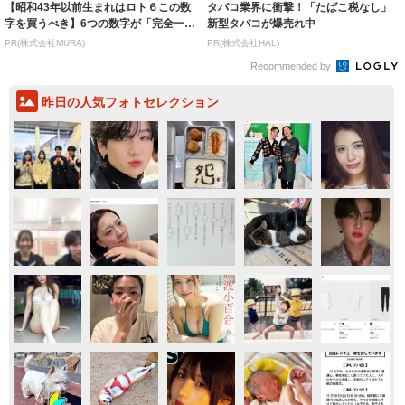
【昭和43年以前生まれはロト６この数
タバコ業界に衝撃！「たばこ税なし」
字を買うべき】6つの数字が「完全一
新型タバコが爆売れ中
致」する方...
PR(株式会社MURA)
PR(株式会社HAL)
Recommended by
昨日の人気フォトセレクション