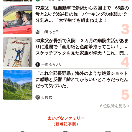
72歳父、軽自動車で新潟から四国まで 65歳の
母と2人で3泊4日の旅 パーキングの休憩まで
分刻み… 「大学生でも組まねえよ！」
山岡 もと子
83歳父が骨折で入院 ３カ月の病院生活があま
りに退屈で「画用紙と色鉛筆持ってこい！」→
スケッチブックを見た家族が仰天「これ、売れ
ますよ…」
中将 タカノリ
「これ全部長野県」海外のような絶景ショット
に感動と反響「離れてからいいところだったん
だって気づいた」
行橋 友
６位以降を見る
まいどなファミリー
（新着記事順）