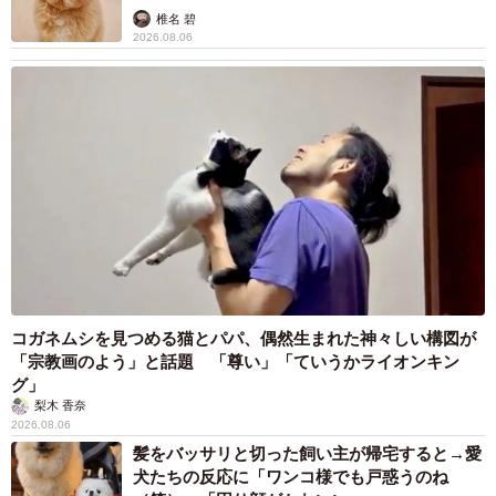
椎名 碧
2026.08.06
コガネムシを見つめる猫とパパ、偶然生まれた神々しい構図が
「宗教画のよう」と話題 「尊い」「ていうかライオンキン
グ」
梨木 香奈
2026.08.06
髪をバッサリと切った飼い主が帰宅すると→愛
犬たちの反応に「ワンコ様でも戸惑うのね