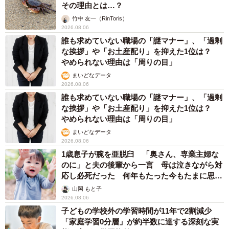
その理由とは…？
竹中 友一（RinToris）
2026.08.06
誰も求めていない職場の「謎マナー」、「過剰
な挨拶」や「お土産配り」を抑えた1位は？
やめられない理由は「周りの目」
まいどなデータ
2026.08.06
誰も求めていない職場の「謎マナー」、「過剰
な挨拶」や「お土産配り」を抑えた1位は？
やめられない理由は「周りの目」
まいどなデータ
2026.08.06
1歳息子が腕を亜脱臼 「奥さん、専業主婦な
のに」と夫の後輩から一言 母は泣きながら対
応し必死だった 何年もたった今もたまに思い
出し…
山岡 もと子
2026.08.06
子どもの学校外の学習時間が11年で2割減少
「家庭学習0分層」が約半数に達する深刻な実