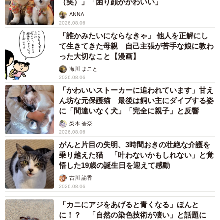
（笑）」「困り顔がかわいい」
ANNA
2026.08.06
「誰かみたいにならなきゃ」 他人を正解にし
て生きてきた母親 自己主張が苦手な娘に教わ
った大切なこと【漫画】
海川 まこと
2026.08.06
「かわいいストーカーに追われています」甘え
ん坊な元保護猫 最後は飼い主にダイブする姿
に「間違いなく犬」「完全に親子」と反響
梨木 香奈
2026.08.06
がんと片目の失明、3時間おきの壮絶な介護を
乗り越えた猫 「叶わないかもしれない」と覚
悟した19歳の誕生日を迎えて感動
古川 諭香
2026.08.06
「カニにアジをあげると青くなる」ほんと
に！？ 「自然の染色技術が凄い」と話題に