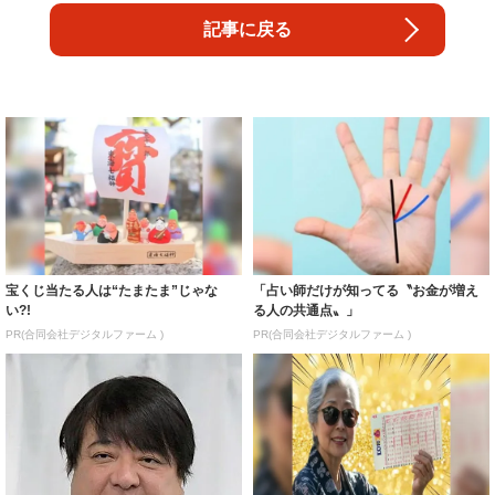
記事に戻る
宝くじ当たる人は“たまたま”じゃな
「占い師だけが知ってる〝お金が増え
い?!
る人の共通点〟」
PR(合同会社デジタルファーム )
PR(合同会社デジタルファーム )