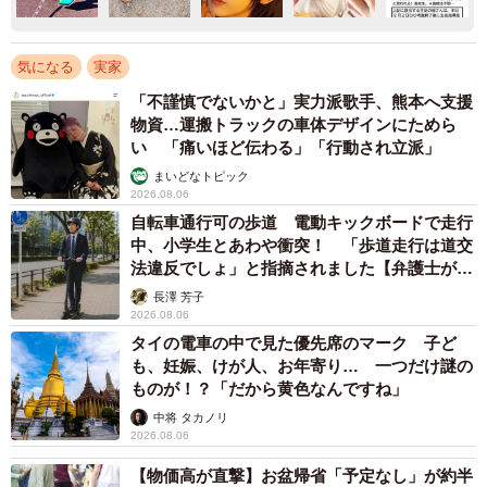
気になる
実家
「不謹慎でないかと」実力派歌手、熊本へ支援
物資…運搬トラックの車体デザインにためら
い 「痛いほど伝わる」「行動され立派」
まいどなトピック
2026.08.06
自転車通行可の歩道 電動キックボードで走行
中、小学生とあわや衝突！ 「歩道走行は道交
法違反でしょ」と指摘されました【弁護士が解
説】
長澤 芳子
2026.08.06
タイの電車の中で見た優先席のマーク 子ど
も、妊娠、けが人、お年寄り… 一つだけ謎の
ものが！？「だから黄色なんですね」
中将 タカノリ
2026.08.06
【物価高が直撃】お盆帰省「予定なし」が約半