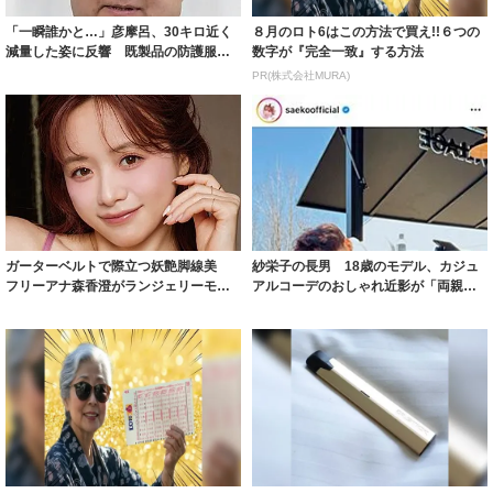
「一瞬誰かと…」彦摩呂、30キロ近く
８月のロト6はこの方法で買え!!６つの
減量した姿に反響 既製品の防護服が
数字が『完全一致』する方法
着られると...
PR(株式会社MURA)
ガーターベルトで際立つ妖艶脚線美
紗栄子の長男 18歳のモデル、カジュ
フリーアナ森香澄がランジェリーモデ
アルコーデのおしゃれ近影が「両親の
ルに ｢PE...
いいとこ取...