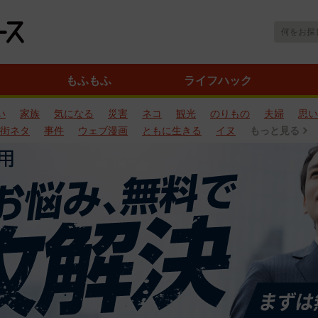
もふもふ
ライフハック
い
家族
気になる
災害
ネコ
観光
のりもの
夫婦
思い
街ネタ
事件
ウェブ漫画
ともに生きる
イヌ
もっと見る