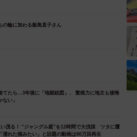
ちの輪に加わる飯島直子さん
捨てたら…3年後に「地獄絵図」、 繁殖力に地主も後悔
かない」
生い茂る！ “ジャングル庭”を12時間で大伐採 ツタに覆
「濡れた猫みたい」と話題の動画は90万回再生