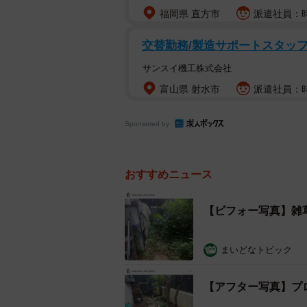
福岡県 直方市
派遣社員：時給
交替勤務/製造サポートスタッ
サンスイ機工株式会社
富山県 射水市
派遣社員：時給
Sponsored by
おすすめニュース
【ビフォー写真】雑
まいどなトピック
【アフター写真】プ