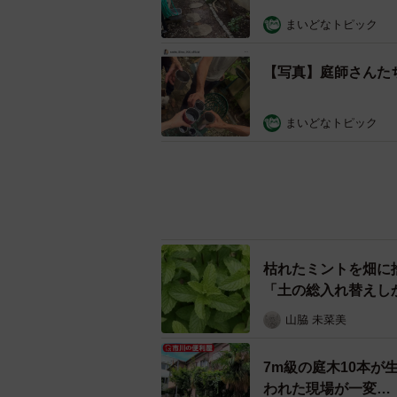
まいどなトピック
【写真】庭師さんた
まいどなトピック
枯れたミントを畑に
「土の総入れ替えし
山脇 未菜美
7m級の庭木10本が
われた現場が一変…
そんでなライターズ