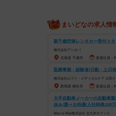
まいどなの求人情
新千歳空港レンタカー受付スタ
株式会社アシタバ
北海道 千歳市
派遣社員：時
医療事務・経験者/日勤・土日
株式会社ルフト・メディカルケア 太田オ
群馬県 桐生市
派遣社員：時
大手自動車メーカーの自動車製
休み/選べる待遇/入社特典100
Man to Man株式会社 北九州オフィス