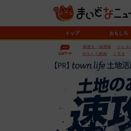
ニ
トップ
おもしろ
ュ
ー
保護犬・保護猫
かんさ
ス
一
おもしろ動画
くるま
覧