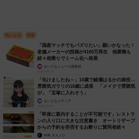
共感した女性→リビングの本棚に140冊を積
読 「家に自分だけの本屋さん」
山岡 もと子
2026.08.07
友人のマンション敷地内に度々車を停めていた
ら…注意の貼り紙でナンバーをさらされました
【弁護士が解説】
長澤 芳子
2026.08.07
アクセスランキング
「不謹慎でないかと」実力派歌手、熊本へ支援
物資…運搬トラックの車体デザインにためら
い 「痛いほど伝わる」「行動され立派」
まいどなトピック
「そのままにしといてください」道路で動けな
い猫を前に返された一言… 懸命に生きようと
した4日間 「命の重さはみんな同じ」保護団
体代表の訴え
渡辺 晴子