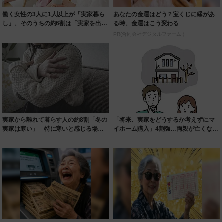
働く女性の3人に1人以上が「実家暮ら
あなたの金運はどう？宝くじに縁があ
し」、そのうちの約6割は「実家を出る
る時、金運はこう変わる
意思がな...
PR(合同会社デジタルファーム )
実家から離れて暮らす人の約8割「冬の
「将来、実家をどうするか考えずにマ
実家は寒い」 特に寒いと感じる場所
イホーム購入」4割強…両親が亡くなっ
は？
た後に「実...