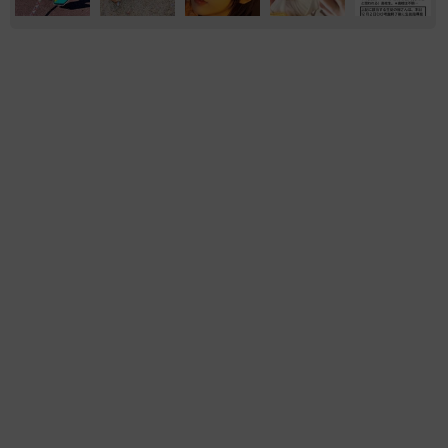
気になる
実家
「国産マッチでもバズりたい」願いかなった！
老舗メーカーの投稿が4100万再生 他業種も
続々相乗りでミーム化へ発展
まいどなニュース調査部
2026.08.07
「化けましたね～」10歳で綾瀬はるかの娘役→
雰囲気ガラリの18歳に成長 「メイクで雰囲気
が」「宝塚に入れそう」
まいどなメディア
2026.08.07
「即座に案内することが不可能です」レストラ
ンの入り口に大きな注意書き オートリザーブ
からの予約を拒否するお断りに賛同者続々
中将 タカノリ
2026.08.07
「本は買うだけでいい」京極夏彦さんの言葉に