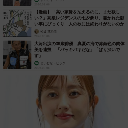
（笑）」「困り顔がかわいい」
ANNA
2026.08.06
「誰かみたいにならなきゃ」 他人を正解にし
て生きてきた母親 自己主張が苦手な娘に教わ
った大切なこと【漫画】
海川 まこと
2026.08.06
「かわいいストーカーに追われています」甘え
ん坊な元保護猫 最後は飼い主にダイブする姿
に「間違いなく犬」「完全に親子」と反響
梨木 香奈
2026.08.06
がんと片目の失明、3時間おきの壮絶な介護を
乗り越えた猫 「叶わないかもしれない」と覚
悟した19歳の誕生日を迎えて感動
古川 諭香
2026.08.06
「カニにアジをあげると青くなる」ほんと
に！？ 「自然の染色技術が凄い」と話題に