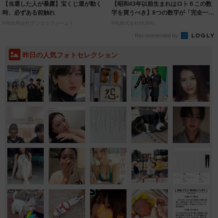
【当選した人が暴露】宝くじ運が動く
【昭和43年以前生まれはロト６この数
時、必ずある前触れ
字を買うべき】6つの数字が「完全一
致」する方...
PR(合同会社デジタルファーム )
PR(株式会社MURA)
Recommended by
昨日の人気フォトセレクション