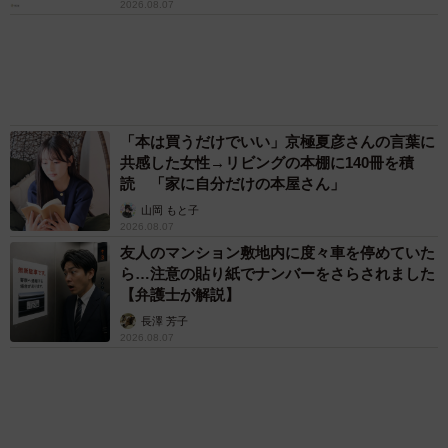
72歳父、軽自動車で新潟から四国まで 65歳の
母と2人で3泊4日の旅 パーキングの休憩まで
分刻み… 「大学生でも組まねえよ！」
山岡 もと子
愛車は総走行距離17万キロのホンダレジェン
ド 「どなたか欲しい方が居たら」 大御所漫
才師が譲渡の意向
まいどなトピック
83歳父が骨折で入院 ３カ月の病院生活があま
りに退屈で「画用紙と色鉛筆持ってこい！」→
スケッチブックを見た家族が仰天「これ、売れ
ますよ…」
中将 タカノリ
６位以降を見る
まいどなファミリー
（新着記事順）