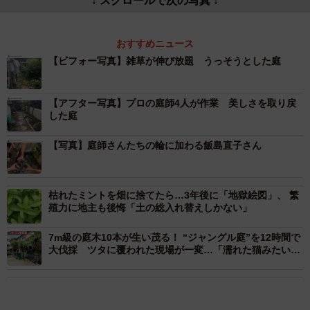
↓ スクロールで次の写真 ↓
おすすめニュース
【ビフォー写真】雑草が伸び放題 うっそうとした庭
【アフター写真】プロの庭師4人が作業 美しさを取り戻
した庭
【写真】庭師さんたちの輪に加わる飯島直子さん
枯れたミントを畑に捨てたら…3年後に「地獄絵図」、 繁
殖力に地主も後悔「土の総入れ替えしかない」
7m級の庭木10本が生い茂る！ “ジャングル庭”を12時間で
大伐採 ツタに覆われた現場が一変…「濡れた猫みたい」
と話題の動画は90万回再生