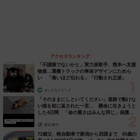
森岡 浩
ハイヒール・リンゴ
大江 篤
姓氏研究家
漫才師
園田学園女子大学学長
もっと見る
愛車は総走行距離17万キロのホンダレジェン
ド 「どなたか欲しい方が居たら」 大御所漫
才師が譲渡の意向
まいどなトピック
2026.08.06
【漫画】「高い家賃を払えるのに、まだ欲し
い？」高級レジデンスの七夕飾り、書かれた願
い事にびっくり 人の欲には終わりがないのか
松波 穂乃圭
2026.08.06
大河出演の39歳俳優 真夏の海で赤銅色の肉体
美を連投 「バッキバキだな」「ばり渋いで
す」