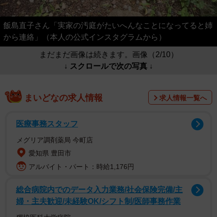
飯島直子さん「実家の汚庭がたいへんなことになってると姉
から連絡」（本人の公式インスタグラムから）
まだまだ画像は続きます。画像（2/10）
↓ スクロールで次の写真 ↓
まいどなの求人情報
求人情報一覧へ
医療事務スタッフ
メグリア調剤薬局 今町店
愛知県 豊田市
アルバイト・パート：時給1,176円
総合病院内でのデータ入力業務/社会保険完備/主
婦・主夫歓迎/未経験OK/シフト制/医師事務作業