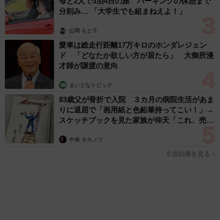
まいどなトピック
2026.08.06
「人生こそがバラエティー」 マレーシア移住を報告した菊地亜
美 子どもの教育考え「小学校へ入学するこのタイミングで挑
戦」
まいどなトピック
2026.08.06
京都駅をぶらぶら→ホームの隅に何やら「ドロ
ン」のポーズをする忍者 この暑い中いったい