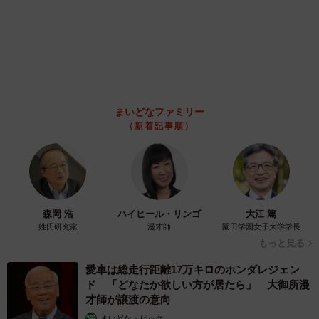
なぜ？ 近づいてみたら… 「見つかるなんて
未熟」
中将 タカノリ
2026.08.06
「明日ひま？」 知り合いから唐突なメッセー
ジ 用件次第で断ることもできる賢い返信文と
は？【漫画】
海川 まこと
2026.08.06
飼い主が食べているヨーグルトをもらえなかっ
た犬さん、爆裂に拗ねた顔がかわいすぎ「鼻息
フスフス」「反則レベル」
椎名 碧
2026.08.06
コガネムシを見つめる猫とパパ、偶然生まれた
神々しい構図が「宗教画のよう」と話題 「尊
い」「ていうかライオンキング」
梨木 香奈
2026.08.06
髪をバッサリと切った飼い主が帰宅すると→愛
犬たちの反応に「ワンコ様でも戸惑うのね