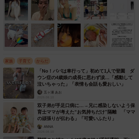
家族
子育て
からだ
「No！パパは車行って」初めて1人で登園 ダ
ウン症の4歳娘の成長に思わず涙…「感動して
泣いちゃった」「表情も会話も愛おしい」
五ヶ瀬 あお
2026.08.10
双子弟が手足口病に…→兄に感染しないよう保
育士ママが考えた“お気持ちだけ”隔離 「ママ
の頑張りが伝わる」「可愛いふたり」
ANNA
2026.08.10