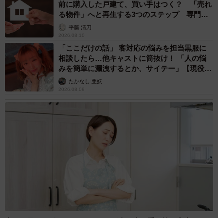
前に購入した戸建て、買い手はつく？ 「売れ
る物件」へと再生する3つのステップ 専門家
が解説
平藤 清刀
2026.08.10
「ここだけの話」 客対応の悩みを担当黒服に
相談したら…他キャストに筒抜け！ 「人の悩
みを簡単に漏洩するとか、サイテー」【現役キ
ャストに取材】
たかなし 亜妖
2026.08.09