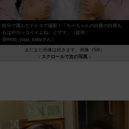
自分で選んだドレスで撮影！『ちーちゃんの白髪の白斑も、
もはやカッコイイよね』とママ。（提供：
@mina_yoga_babyさん）
まだまだ画像は続きます。画像（5/6）
↓ スクロールで次の写真 ↓