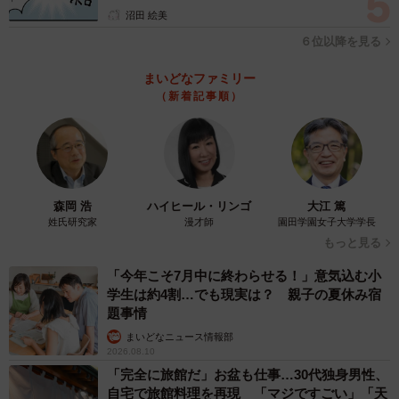
沼田 絵美
６位以降を見る
まいどなファミリー
（新着記事順）
森岡 浩
ハイヒール・リンゴ
大江 篤
姓氏研究家
漫才師
園田学園女子大学学長
もっと見る
「今年こそ7月中に終わらせる！」意気込む小
学生は約4割…でも現実は？ 親子の夏休み宿
題事情
まいどなニュース情報部
2026.08.10
「完全に旅館だ」お盆も仕事…30代独身男性、
自宅で旅館料理を再現 「マジですごい」「天