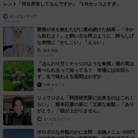
レント「何台所有してるんですか」「LMカッコよすぎ」
まいどなメディア
2026.08.10
愛猫が水を飲むたびに褒め続けた結果→「今か
ら飲むよ！」と飼い主を呼ぶように 誇らしげ
な表情に「かしこい」「えらい」
梨木 香奈
2026.08.10
「ほんのり甘くナッツのような食感」蓮の実は
食べられるって知ってる？ 市場には出回ら
ず、生で味わえる期間はわずか
中将 タカノリ
2026.08.10
リュウジさん「料理研究家に出来るのはこれく
らい」 熊本応援の姿に「立派な金額」「あり
がとう」「頭が上がりません」
まいどなトピック
2026.08.10
ボロボロな外観のかに太郎 名物メニュ−500円