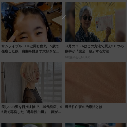
サムライブルーDFと同じ病気 5歳で
８月のロト6はこの方法で買え!!６つの
発症した娘 白髪を隠さず大好きな
数字が『完全一致』する方法
「ブルーロッ...
PR(株式会社MURA)
美しい白髪を目指す陰で、10代発症、4
尋常性白斑の治療法とは
5歳で再発した「尋常性白斑」 顔がま
だらに...