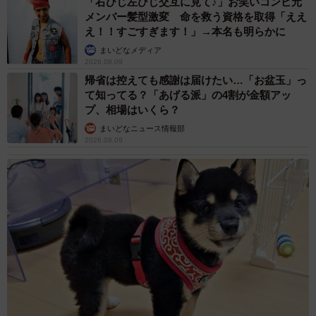
「右ひじ左ひじ交互に見て♪」お笑いコンビ元
メンバー髪型激変 命を救う資格を取得「ええ
え！！すごすぎます！」→本名も明らかに
まいどなメディア
2026.08.09
帰省は控えても感謝は届けたい…「お盆玉」っ
て知ってる？「あげる派」の4割が金額アッ
プ、相場はいくら？
まいどなニュース情報部
2026.08.09