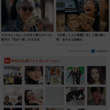
８月のロト6はこの方法で買え!!６つの
【当選した人が暴露】宝くじ運が動く
数字が『完全一致』する方法
時、必ずある前触れ
PR(株式会社MURA)
PR(合同会社デジタルファーム )
Recommended by
昨日の人気フォトセレクション