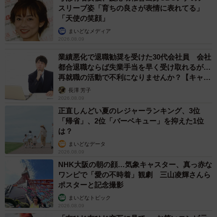
スリーブ姿「育ちの良さが表情に表れてる」
「天使の笑顔」
まいどなメディア
2026.08.09
業績悪化で退職勧奨を受けた30代会社員 会社
都合退職ならば失業手当を早く受け取れるが…
再就職の活動で不利になりませんか？【キャリ
アカウンセラーが解説】
長澤 芳子
2026.08.09
正直しんどい夏のレジャーランキング、3位
「帰省」、2位「バーベキュー」を抑えた1位
は？
まいどなデータ
2026.08.09
NHK大阪の朝の顔…気象キャスター、真っ赤な
ワンピで「愛の不時着」観劇 三山凌輝さんら
ポスターと記念撮影
まいどなトピック
2026.08.09