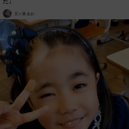
た」
五ヶ瀬 あお