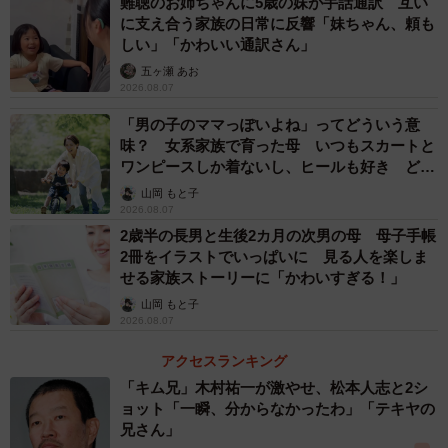
難聴のお姉ちゃんに5歳の妹が手話通訳 互い
に支え合う家族の日常に反響「妹ちゃん、頼も
しい」「かわいい通訳さん」
五ヶ瀬 あお
2026.08.07
「男の子のママっぽいよね」ってどういう意
味？ 女系家族で育った母 いつもスカートと
ワンピースしか着ないし、ヒールも好き どの
へんが…
山岡 もと子
2026.08.07
2歳半の長男と生後2カ月の次男の母 母子手帳
2冊をイラストでいっぱいに 見る人を楽しま
せる家族ストーリーに「かわいすぎる！」
山岡 もと子
2026.08.07
アクセスランキング
「キム兄」木村祐一が激やせ、松本人志と2シ
ョット「一瞬、分からなかったわ」「テキヤの
兄さん」