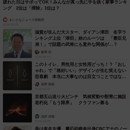
疲れた日はサボってOK！みんなが真っ先に手を抜く家事ランキ
ング 2位は「掃除」1位は？
まいどなニュース情報部
2026.08.09
滋賀が生んだ大スター、ダイアン津田 名字ラ
ンキング上位「津田」姓のルーツは 「豊臣兄
弟！」で話題の武将にも意外な関係が…？
森岡 浩
2026.08.09
このトイレ、男性用と女性用どっち！？「おし
ゃれ」で「格好いい」デザインが生む笑えない
悲喜劇 本当に大事なのは目立つことではな
く…
高野 朋美
2026.08.09
京都五山送り火ピンチ 気候変動や獣害に施設
老朽化「もう限界」 クラファン募る
浅井 佳穂
2026.08.09
母は有名女優、慶応幼稚舎出身CBCアナのノー