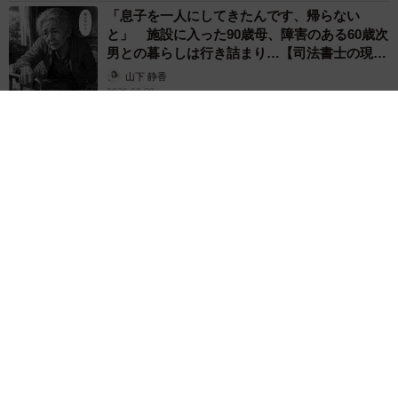
「息子を一人にしてきたんです、帰らない
と」 施設に入った90歳母、障害のある60歳次
男との暮らしは行き詰まり…【司法書士の現場
から】
山下 静香
2026.08.08
「ウソだろ」体重130kgの女性芸人オダウエダ
植田 大学時代のほっそり姿に「マジで」
まいどなメディア
2026.08.08