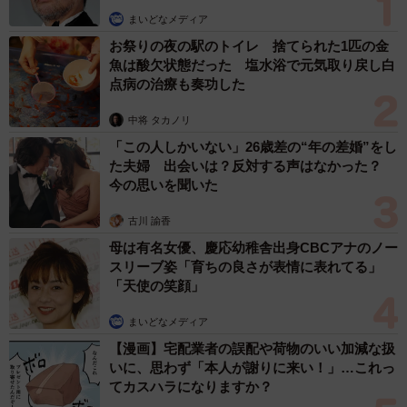
まいどなメディア
お祭りの夜の駅のトイレ 捨てられた1匹の金
魚は酸欠状態だった 塩水浴で元気取り戻し白
点病の治療も奏功した
中将 タカノリ
「この人しかいない」26歳差の“年の差婚”をし
た夫婦 出会いは？反対する声はなかった？
今の思いを聞いた
古川 諭香
母は有名女優、慶応幼稚舎出身CBCアナのノー
スリーブ姿「育ちの良さが表情に表れてる」
「天使の笑顔」
まいどなメディア
【漫画】宅配業者の誤配や荷物のいい加減な扱
いに、思わず「本人が謝りに来い！」…これっ
てカスハラになりますか？