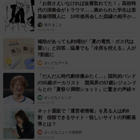
「お前さえいなければ金賞取れてた！」高校時
代の演奏会がトラウマ……責められた学生は楽
器修理職人に 10年後再会した因縁の相手から
思わぬ申し出【漫画】
海川 まこと
2026.08.09
補助があっても約9割が「夏の電気・ガス代は
重い」と回答…猛暑でも「冷房を控える」人が
7割超に
まいどなデータ
2026.08.08
「だんだん時代劇俳優みたく…」国民的バンド
の55歳ボーカリスト 競馬界の57歳レジェンド
らとの「夏祭り満喫ショット」に驚きの声続々
まいどなトピック
2026.08.08
ネット通販で「運営者情報」を見る人は約8
割 信頼できるサイト・怪しいサイトの判断基
準とは？
まいどなニュース情報部
2026.08.08