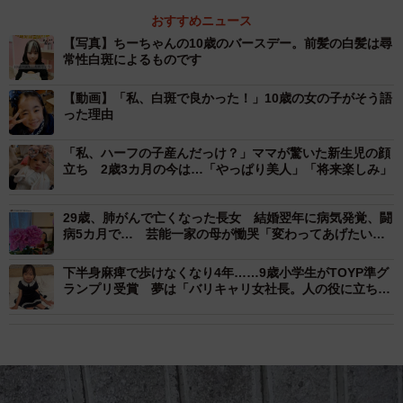
おすすめニュース
【写真】ちーちゃんの10歳のバースデー。前髪の白髪は尋
常性白斑によるものです
【動画】「私、白斑で良かった！」10歳の女の子がそう語
った理由
「私、ハーフの子産んだっけ？」ママが驚いた新生児の顔
立ち 2歳3カ月の今は…「やっぱり美人」「将来楽しみ」
29歳、肺がんで亡くなった長女 結婚翌年に病気発覚、闘
病5カ月で… 芸能一家の母が慟哭「変わってあげたいと
何度も」
下半身麻痺で歩けなくなり4年……9歳小学生がTOYP準グ
ランプリ受賞 夢は「バリキャリ女社長。人の役に立ちた
いと思ってる」