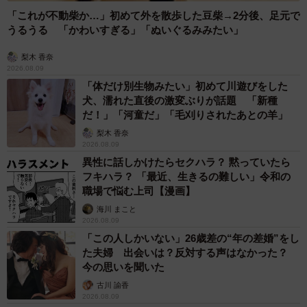
「これが不動柴か…」初めて外を散歩した豆柴→2分後、足元で
うるうる 「かわいすぎる」「ぬいぐるみみたい」
梨木 香奈
2026.08.09
「体だけ別生物みたい」初めて川遊びをした
犬、濡れた直後の激変ぶりが話題 「新種
だ！」「河童だ」「毛刈りされたあとの羊」
梨木 香奈
2026.08.09
異性に話しかけたらセクハラ？ 黙っていたら
フキハラ？ 「最近、生きるの難しい」令和の
職場で悩む上司【漫画】
海川 まこと
2026.08.09
「この人しかいない」26歳差の“年の差婚”をし
た夫婦 出会いは？反対する声はなかった？
今の思いを聞いた
古川 諭香
2026.08.09