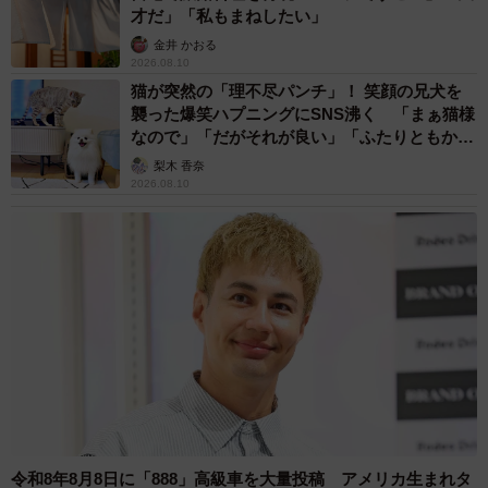
才だ」「私もまねしたい」
金井 かおる
2026.08.10
猫が突然の「理不尽パンチ」！ 笑顔の兄犬を
襲った爆笑ハプニングにSNS沸く 「まぁ猫様
なので」「だがそれが良い」「ふたりともかわ
いいね」
梨木 香奈
2026.08.10
令和8年8月8日に「888」高級車を大量投稿 アメリカ生まれタ