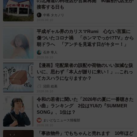
の北海道の料理店が営業再開 90歳初代店主が
接客する日も
中将 タカノリ
2026.08.10
平成ギャル界のカリスマRumi 心ない言葉に
傷ついたコロナ禍 「ホンマでっか!?TV」から
朝ドラへ 「アンチを見返す日がキター！」
石井 隼人
2026.08.10
【漫画】宅配業者の誤配や荷物のいい加減な扱
いに、思わず「本人が謝りに来い！」…これっ
てカスハラになりますか？
沼田 絵美
2026.08.10
令和の若者に聞いた「2026年の夏に一番聴きた
い曲」ランキング 2位はYUIの『SUMMER
SONG』、1位は？
まいどなニュース情報部
2026.08.10
「事故物件」でもちゃんと売れます 10年ほど