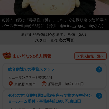
前髪の白髪は『尋常性白斑』。これまでを振り返った10歳の
バースデー動画が話題に（提供：@mina_yoga_babyさん）
まだまだ画像は続きます。画像（2/6）
↓ スクロールで次の写真 ↓
まいどなの求人情報
求人情報一覧へ
総合病院での事務スタッフ
ヒューマンステージ株式会社
京都府 京都市
派遣社員：時給1,200円
40代の方活躍中!週3日勤務 座って接客が中心/シ
ョールーム受付・事務/時給1600円/東山田