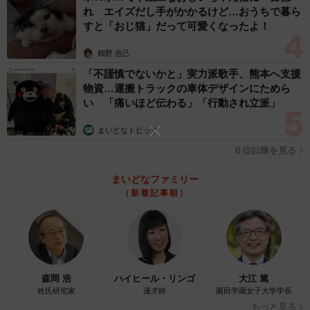
れ エイズだし手がかかるけど…おうちで暮ら
すと「おじ猫」だって可愛くなったよ！
鶴野 浩己
「不謹慎でないかと」実力派歌手、熊本へ支援
物資…運搬トラックの車体デザインにためら
い 「痛いほど伝わる」「行動され立派」
まいどなトピック
６位以降を見る
まいどなファミリー
（新着記事順）
3/6
下までくるくる終わったら上から力を入れてカット（農狂農家はらちゃ
んさんThreadsより動画スクリーンショット）
森岡 浩
ハイヒール・リンゴ
大江 篤
姓氏研究家
漫才師
園田学園女子大学学長
――栽培時のこだわりは？
もっと見る