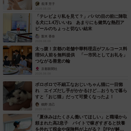
解説】
長澤 芳子
2026.08.08
はらちゃんさんからの回答に、「螺旋包丁に興味を持って
「テレビより私を見て？」パパの目の前に陣取
しまう」「すげぇ手捌き」「ためになるなぁ～」「初めて
る犬に1.4万いいね あまりにも健気な熱烈ア
知りました」「勉強になります」「すごい！そんな裏技
ピールのちょっと切ない結末
が！」とみなさん驚かれていた様子。
梨木 香奈
2026.08.08
太っ腹！京都の老舗中華料理店がフルコース料
はらちゃんさんおすすめの保存方法「余ったら凍らせてス
理50人前を無料提供 「一市民としてお礼を」
イカバー」は子どもたちからも喜ばれそうです。夏の食卓
つながる善意の輪
を彩るスイカのカット前のひと工夫、1玉購入してぜひ試し
京都新聞社
てみてはいかがでしょうか。
2026.08.08
ボロボロで不細工なおじいちゃん猫に一目惚
【農狂農家はらちゃんさん関連情報】
れ エイズだし手がかかるけど…おうちで暮ら
すと「おじ猫」だって可愛くなったよ！
■Instagram
鶴野 浩己
https://www.instagram.com/noukyouharachan/
2026.08.08
■Threads
https://www.threads.com/@noukyouharachan
「夏休みはたくさん働いてほしい」と職場から
■YouTube
頼まれた高2息子 バイトで稼ぎすぎると扶養
を外れて税金や保険料が上がる？【FPが解
https://www.youtube.com/channel/UCxzj1eik1uwz-