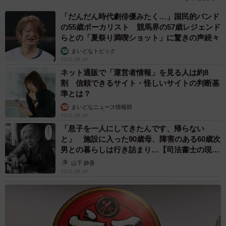
「だんだん時代劇俳優みたく…」国民的バンド
スイカは大分や熊本のスイカのプロ農家さんに色々と教え
の55歳ボーカリスト 競馬界の57歳レジェンド
てもらい、植える株間やスイカに栄養がいくように気をつ
らとの「夏祭り満喫ショット」に驚きの声続々
けています。今年は気候が良すぎて葉が育ちすぎたことに
まいどなトピック
より空洞果が多く出てしまいました。これを来年の課題と
2026.08.08
ネット通販で「運営者情報」を見る人は約8
して実がギュッとしまった美味しいスイカを作れるように
割 信頼できるサイト・怪しいサイトの判断基
また頑張ります。
準とは？
まいどなニュース情報部
ちなみに、今回試し割りをしてみたスイカは、スイカとメ
2026.08.08
「息子を一人にしてきたんです、帰らない
ロンの専門種苗会社の萩原農場さん（奈良県磯城郡）の
と」 施設に入った90歳母、障害のある60歳次
「BonBonリッチ」という小玉スイカです。萩原農場さんは
男との暮らしは行き詰まり…【司法書士の現場
とても素晴らしい種苗会社で、生産者として安心して栽培
から】
山下 静香
できています。
2026.08.08
――近年、スーパーなどでは既に一口サイズにカットされ
ているものや、1/4玉やスライスなど比較的コンパクトに販
売されている印象があるのですが、「1玉で買う魅力」は？