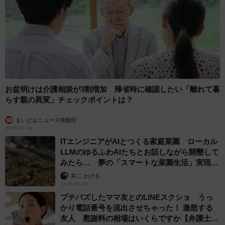
4/6
予定通り出荷できそうな完熟具合（農狂農家はらちゃんさんThreadsより
動画スクリーンショット）
お盆明けは介護相談が3割増加 帰省時に確認したい「離れて暮
らす親の異変」チェックポイントは？
――カット前の作業について「初めて知りました！」とい
まいどなニュース情報部
うお声がたくさん届いておりました。
2026.08.08
ITエンジニアがAIとつくる家庭菜園 ローカル
今回の反響で、私も農家にならないと知らなかったことが
LLMのゆるふわAIたちとお話しながら開墾して
たくさんあったので皆様にとって新鮮な情報をお伝えでき
みたら… 夢の「スマートな菜園生活」実現な
るか
て嬉しく思いました。これからも農業について色々と知っ
井二 かける
2026.08.08
てもらえるよう配信していきたいと思っています。
プチバズしたママ友とのLINEスクショ うっ
かり電話番号を流出させちゃった！ 激怒する
◇ ◇
友人 慰謝料の相場はいくらですか【弁護士が