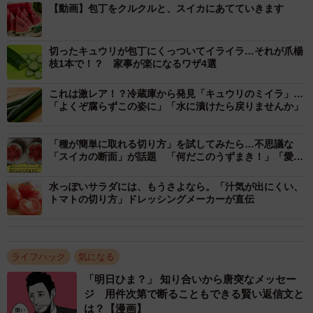
【動画】包丁をクルクルと、スイカにあてていきます
切ったキュウリが包丁にくっついてイライラ…それが爪楊
枝1本で！？ 家事が楽になるワザ4選
これは激レア！？冷蔵庫から発見「キュウリのミイラ」…
「よくぞ腐らずこの姿に」「水に漬けたら戻りませんか」
「種が簡単に取れる切り方」を試してみたら…不思議な
「スイカの断面」が話題 「何だこのうずまき！」「愛で
ます」
水っぽいサラダには、もうさよなら。「汁気が出にくい、
トマトの切り方」ドレッシングメーカーが直伝
2/6
スイカをくるくる回しながら皮に包丁の刃をスイーッと。下までまんべ
んなく入れていきます（農狂農家はらちゃんさんThreadsより動画スクリ
ーンショット）
ライフハック
気になる
「明日ひま？」 知り合いから唐突なメッセー
この皮に包丁の刃を当てる様子に、投稿を見た方から質問
ジ 用件次第で断ることもできる賢い返信文と
コメントが殺到。
は？【漫画】