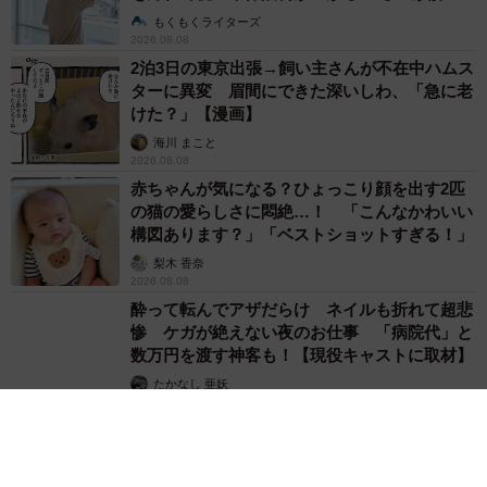
説】
もくもくライターズ
JDotBcsO0g
2026.08.08
2泊3日の東京出張→飼い主さんが不在中ハムス
ターに異変 眉間にできた深いしわ、「急に老
けた？」【漫画】
海川 まこと
2026.08.08
赤ちゃんが気になる？ひょっこり顔を出す2匹
の猫の愛らしさに悶絶…！ 「こんなかわいい
構図あります？」「ベストショットすぎる！」
梨木 香奈
2026.08.08
酔って転んでアザだらけ ネイルも折れて超悲
惨 ケガが絶えない夜のお仕事 「病院代」と
数万円を渡す神客も！【現役キャストに取材】
たかなし 亜妖
2026.08.07