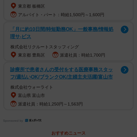
まな板の上に大きなスイカをのせて、はらちゃんさんが手
東京都 板橋区
際よくヘタを切り取ると、スイカをくるくると回しながら
アルバイト・パート：時給1,500円～1,600円
包丁の刃をスイカの皮に当て、螺旋状の浅い切り込みを入
れていきます。
「月に約10日間/時短勤務OK」一般事務/情報処
理サ-ビス
どんどん回していき刃が下まで到達すると、まだ刃が入っ
株式会社リクルートスタッフィング
ていなかった部分に斜めに切り込みをスパッ。そして、て
東京都 豊島区
派遣社員：時給1,700円
っぺんから力を加えると、スイカがきれいに真っ二つに。
診療所で患者さんの受付をする医療事務スタッ
真っ赤に熟した美味しそうなスイカの断面を紹介していま
フ/週払いOK/ブランクOK/主婦主夫活躍/富山市
す。
株式会社ウォーライト
富山県 富山市
派遣社員：時給1,250円～1,563円
Sponsored by
おすすめニュース