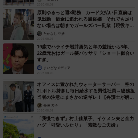
この4つです。ひび割れるくらい新鮮なスイカは収穫直後の
2026.08.08
ことが多いので、自分の畑で採れたときや生産者から購入
原則ゆるっと週3勤務 カード支払い日直前は
鬼出勤 借金に追われる風俗嬢 それでも足り
したものは、今回のカット前の作業をぜひ試してみてくだ
ない場合は朝までガールズバー副業【現役キャ
さい。
ストに取材】
たかなし 亜妖
2026.08.08
――切った後の保存方法は？
19歳でハライチ岩井勇気と年の差婚から3年、
22歳元おはガール髪バッサリ「ショート似合い
すぎ」
すぐ食べきるのがやはりベストですが、多すぎる場合はス
まいどなメディア
ティック状にして凍らせてスイカバーにしたり、細かく切
2026.08.08
って冷凍するのがおすすめです。食べる時にミキサーにか
オフィスに置かれたウォーターサーバー 空の
けてシャーベットにすると保存もきくし美味しいです。
2Lボトル持参し毎日給水する男性社員→総務担
当者の注意にまさかの逆ギレ！【弁護士が解
――はらちゃんさんが作るスイカはいつ頃まで出荷のご予
説】
長澤 芳子
定ですか？
2026.08.08
「我慢できず」村上佳菜子、イケメン夫と全力
ハグ「可愛いふたり」「素敵なご夫婦」
7月10日頃までを予定しております。市場への出荷に加えて
少量ですが福岡県飯塚市の複合型ファーマーズマーケット