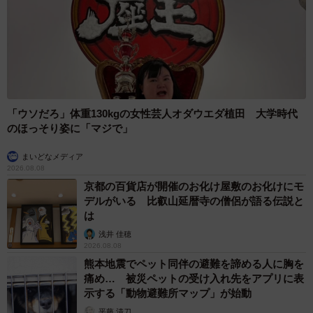
しいて言えば2つあります。1つめは「新鮮なスイカを食べ
られること」。スイカは切った時から劣化が始まります。
切りたてのスイカはやはりみずみずしく美味しいです。
2つめは「大切な人へのお裾分けができるところ」かなと。
「ウソだろ」体重130kgの女性芸人オダウエダ植田 大学時代
のほっそり姿に「マジで」
食べきれない分は近くにいる家族や友達とシェアできま
す。
まいどなメディア
2026.08.08
京都の百貨店が開催のお化け屋敷のお化けにモ
――美味しいスイカを見分ける方法は？
デルがいる 比叡山延暦寺の僧侶が語る伝説と
は
1．ヘタの周囲がくぼんでいる
浅井 佳穂
2．模様・色がくっきりしている
2026.08.08
3．形が綺麗でずっしりしている
熊本地震でペット同伴の避難を諦める人に胸を
痛め… 被災ペットの受け入れ先をアプリに表
4．ポンポンと少し高い良い音がする
示する「動物避難所マップ」が始動
平藤 清刀