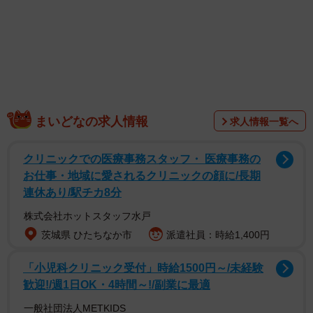
丸ごと1玉のスイカ、上手く真っ二つにできますか？ カットする前にひ
と工夫加えると…。写真はイメージです（sixcube/stock.adobe.com）
「試し割り」とThreadsに動画を投稿したのはSNSで農業
の様子を発信している福岡県在住の農狂農家はらちゃんさ
ん（@noukyouharachan）。
まいどなの求人情報
求人情報一覧へ
クリニックでの医療事務スタッフ・ 医療事務の
お仕事・地域に愛されるクリニックの顔に/長期
連休あり/駅チカ8分
株式会社ホットスタッフ水戸
茨城県 ひたちなか市
派遣社員：時給1,400円
「小児科クリニック受付」時給1500円～/未経験
歓迎!/週1日OK・4時間～!/副業に最適
一般社団法人METKIDS