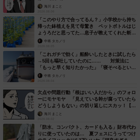
海川 まこと
2026.08.06
「包丁でなぞるのはなんでなんですか？」
「このやり方で合ってるん？」小学校から持ち
「クルクルする作業はなんのためですか？八百屋で買って
帰った鉢植えを見て母驚き ペットボトルはじ
きた普通のスイカを家で食べるときもクルクルした方がい
ょうろだと思ってた…息子が教えてくれた斬新
な水やりとは
いですか？」
中将 タカノリ
2026.08.05
「カットする前の皮を包丁で傷入れてるのはなんで？」
「これガチで効く」船酔いしたときに試したら
→5回も嘔吐していたのに…… 対策法に
はらちゃんさんによると、この作業をする理由は、「新鮮
「もっと早く知りたかった」「寝そべるといい
で完熟しているスイカに普通に包丁入れるとバキバキにひ
らしい」
中将 タカノリ
2026.08.04
び割れてしまうのでそれを予防するため」とのこと。
欠点や問題行動「根はいい人だから」のフォロ
このスイカの糖度は12度、皮際は11度で、少し日を置けば
ーにモヤモヤ 「見えている幹が腐っていたら
どうしようもない」の切り返しにスカッ！【漫
さらに甘さが乗るかなというところだったとか。ここから
画】
海川 まこと
数日置きに出荷していくというはらちゃんさんに詳しくお
2026.08.02
話を聞いてみました。
「防水、コンパクト、カードも入る」財布代わ
りに使っていたのは… 夏フェスにうってつけ