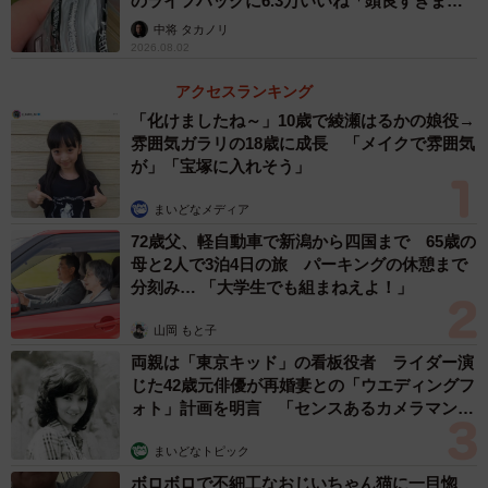
のライフハックに6.3万いいね「頭良すぎま
新鮮なスイカでぜひ試してみて
す」
中将 タカノリ
――この方法はどのように知ったのでしょうか？
2026.08.02
アクセスランキング
収穫後にカットするとき、バキバキにひび割れて困ったの
「化けましたね～」10歳で綾瀬はるかの娘役→
で調べたところ、「包丁を入れるといい」と料理人の方が
雰囲気ガラリの18歳に成長 「メイクで雰囲気
されている動画を発見しました。それからはこの方法でや
が」「宝塚に入れそう」
ってます。
まいどなメディア
72歳父、軽自動車で新潟から四国まで 65歳の
――この作業のコツがあれば教えてください。
母と2人で3泊4日の旅 パーキングの休憩まで
分刻み… 「大学生でも組まねえよ！」
深さは浅く1mmほどのイメージです。なぞるだけでも効果
山岡 もと子
はあると思います。コツはあまり深く入れすぎず、包丁を
両親は「東京キッド」の看板役者 ライダー演
固定してスイカをくるくる回すイメージです。
じた42歳元俳優が再婚妻との「ウエディングフ
ォト」計画を明言 「センスあるカメラマン求
む」
まいどなトピック
ボロボロで不細工なおじいちゃん猫に一目惚