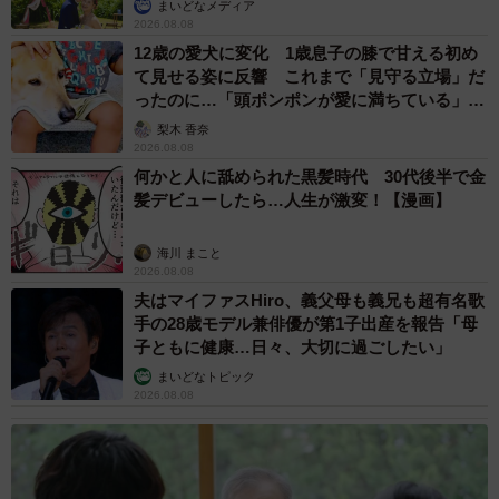
まいどなメディア
「カホテラス」、田川郡糸田町の「道の駅いとだ」、嘉麻
2026.08.08
市「道の駅うすい」にて正規品、規格外の訳ありも販売し
12歳の愛犬に変化 1歳息子の膝で甘える初め
て見せる姿に反響 これまで「見守る立場」だ
ております。
ったのに…「頭ポンポンが愛に満ちている」
「尊…」
梨木 香奈
2026.08.08
何かと人に舐められた黒髪時代 30代後半で金
髪デビューしたら…人生が激変！【漫画】
海川 まこと
2026.08.08
夫はマイファスHiro、義父母も義兄も超有名歌
手の28歳モデル兼俳優が第1子出産を報告「母
子ともに健康…日々、大切に過ごしたい」
まいどなトピック
2026.08.08