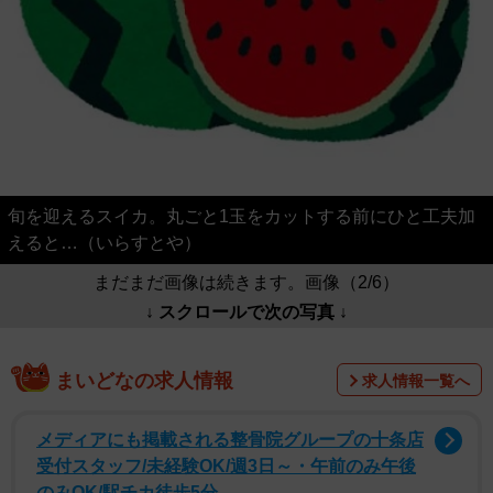
旬を迎えるスイカ。丸ごと1玉をカットする前にひと工夫加
えると…（いらすとや）
まだまだ画像は続きます。画像（2/6）
↓ スクロールで次の写真 ↓
まいどなの求人情報
求人情報一覧へ
メディアにも掲載される整骨院グループの十条店
受付スタッフ/未経験OK/週3日～・午前のみ午後
のみOK/駅チカ徒歩5分