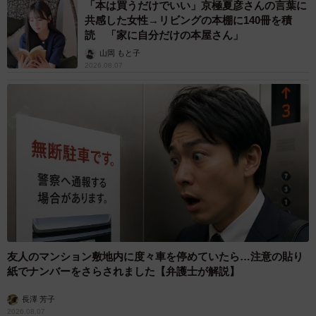
「本は買うだけでいい」京極夏彦さんの言葉に
共感した女性→リビングの本棚に140冊を積
読 「家に自分だけの本屋さん」
山岡 もと子
2026.08.07
友人のマンション敷地内に度々車を停めていたら…注意の貼り
紙でナンバーをさらされました【弁護士が解説】
長澤 芳子
2026.08.07