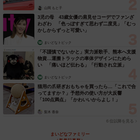
山岡 もと子
3児の母 43歳女優の肩見せコーデでファンざ
わざわ 「色っぽすぎて思わず二度見」「むっ
かしからずっと可愛い」
まいどなトピック
「不謹慎でないかと」実力派歌手、熊本へ支援
物資…運搬トラックの車体デザインにためら
い 「痛いほど伝わる」「行動され立派」
まいどなトピック
猫用の爪研ぎおもちゃを買ったら…「これで合
ってますか？」予想外の使い方が大反響
「100点満点」「かわいいからよし！」
梨木 香奈
６位以降を見る
まいどなファミリー