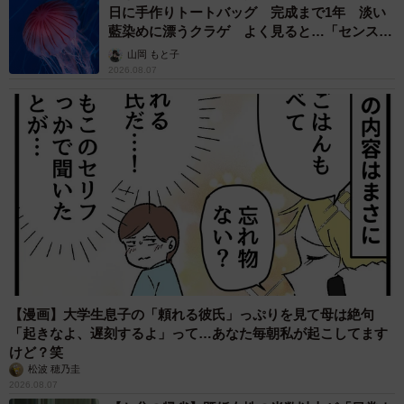
日に手作りトートバッグ 完成まで1年 淡い
藍染めに漂うクラゲ よく見ると…「センスす
ごい」
山岡 もと子
2026.08.07
【漫画】大学生息子の「頼れる彼氏」っぷりを見て母は絶句
「起きなよ、遅刻するよ」って…あなた毎朝私が起こしてます
けど？笑
松波 穂乃圭
2026.08.07