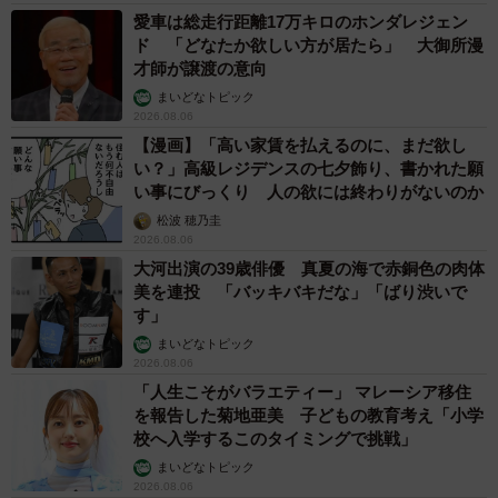
愛車は総走行距離17万キロのホンダレジェン
ド 「どなたか欲しい方が居たら」 大御所漫
才師が譲渡の意向
まいどなトピック
2026.08.06
【漫画】「高い家賃を払えるのに、まだ欲し
い？」高級レジデンスの七夕飾り、書かれた願
い事にびっくり 人の欲には終わりがないのか
松波 穂乃圭
2026.08.06
大河出演の39歳俳優 真夏の海で赤銅色の肉体
美を連投 「バッキバキだな」「ばり渋いで
す」
まいどなトピック
2026.08.06
「人生こそがバラエティー」 マレーシア移住
を報告した菊地亜美 子どもの教育考え「小学
校へ入学するこのタイミングで挑戦」
まいどなトピック
2026.08.06