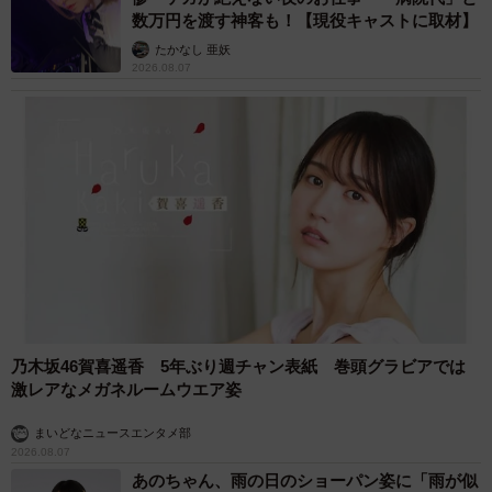
数万円を渡す神客も！【現役キャストに取材】
たかなし 亜妖
2026.08.07
乃木坂46賀喜遥香 5年ぶり週チャン表紙 巻頭グラビアでは
激レアなメガネルームウエア姿
まいどなニュースエンタメ部
2026.08.07
あのちゃん、雨の日のショーパン姿に「雨が似