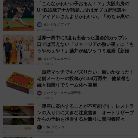
「こんなかわいい子おるん！？」大阪出身の
UHB26歳アナが話題…父は元プロ野球選手
「アイドルさんよりかわいい」「めちゃ爽や
か」
まいどなメディア
2026.08.07
世界一周中に3度も出会った運命的カップル
口では言えない「ジョージアの熱い夜」に「も
うやめぇや！」藤井が猛ツッコミ連発【新婚さ
ん】
まいどなニュース
2026.08.07
「国産マッチでもバズりたい」願いかなった！
老舗メーカーの投稿が4100万再生 他業種も
続々相乗りでミーム化へ発展
まいどなニュース調査部
2026.08.07
「即座に案内することが不可能です」レストラ
ンの入り口に大きな注意書き オートリザーブ
からの予約を拒否するお断りに賛同者続々
中将 タカノリ
2026.08.07