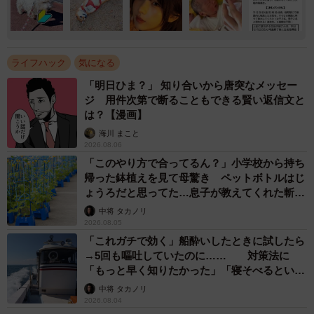
ライフハック
気になる
「明日ひま？」 知り合いから唐突なメッセー
ジ 用件次第で断ることもできる賢い返信文と
は？【漫画】
海川 まこと
2026.08.06
「このやり方で合ってるん？」小学校から持ち
帰った鉢植えを見て母驚き ペットボトルはじ
ょうろだと思ってた…息子が教えてくれた斬新
な水やりとは
中将 タカノリ
2026.08.05
「これガチで効く」船酔いしたときに試したら
→5回も嘔吐していたのに…… 対策法に
「もっと早く知りたかった」「寝そべるといい
らしい」
中将 タカノリ
2026.08.04