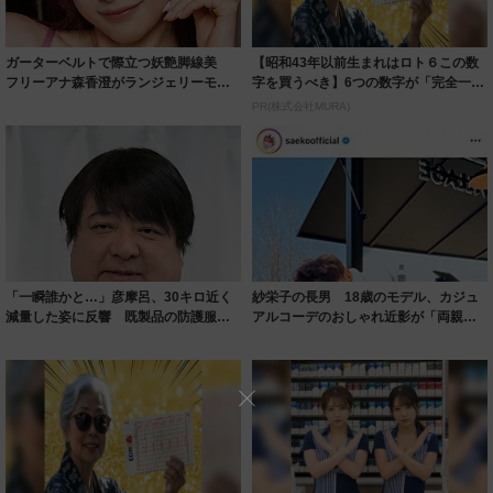
ガーターベルトで際立つ妖艶脚線美
【昭和43年以前生まれはロト６この数
フリーアナ森香澄がランジェリーモデ
字を買うべき】6つの数字が「完全一
ルに ｢PE...
致」する方...
PR(株式会社MURA)
「一瞬誰かと…」彦摩呂、30キロ近く
紗栄子の長男 18歳のモデル、カジュ
減量した姿に反響 既製品の防護服が
アルコーデのおしゃれ近影が「両親の
着られると...
いいとこ取...