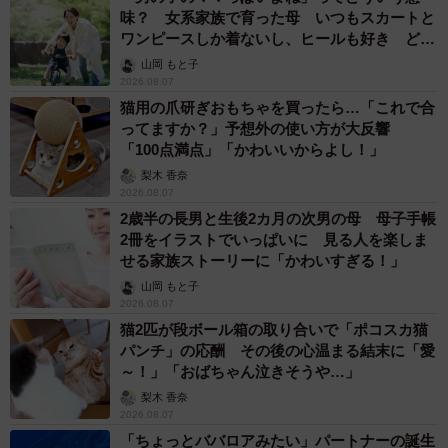
味？ 女系家族で育った母 いつもスカートと
ワンピースしか着ないし、ヒールも好き どの
へんが…
山岡 もと子
2026.08.07
猫用の爪研ぎおもちゃを買ったら…「これで合
ってますか？」予想外の使い方が大反響
「100点満点」「かわいいからよし！」
梨木 香奈
2026.08.07
2歳半の長男と生後2カ月の次男の母 母子手帳
2冊をイラストでいっぱいに 見る人を楽しま
せる家族ストーリーに「かわいすぎる！」
山岡 もと子
2026.08.07
猫2匹が段ボール箱の取り合いで「ポコスカ猫
パンチ」の応酬 その後の心温まる結末に「愛
～！」「おばちゃん泣きそうや…」
梨木 香奈
2026.08.07
「ちょっとババロアみたい」パートナーの誕生