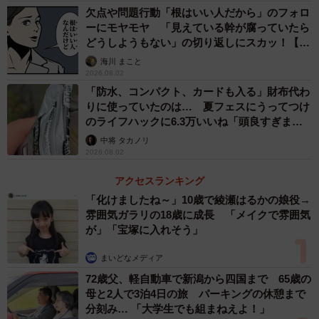
欠点や問題行動「根はいい人だから」のフォロ
ーにモヤモヤ 「見えている幹が腐っていたら
どうしようもない」の切り返しにスカッ！【漫
画】
海川 まこと
2026.08.02
「防水、コンパクト、カードも入る」財布代わ
りに使っていたのは… 夏フェスにうってつけ
のライフハックに6.3万いいね「頭良すぎま
す」
中将 タカノリ
2026.08.02
アクセスランキング
「化けましたね～」10歳で綾瀬はるかの娘役→
雰囲気ガラリの18歳に成長 「メイクで雰囲気
が」「宝塚に入れそう」
まいどなメディア
72歳父、軽自動車で新潟から四国まで 65歳の
母と2人で3泊4日の旅 パーキングの休憩まで
分刻み… 「大学生でも組まねえよ！」