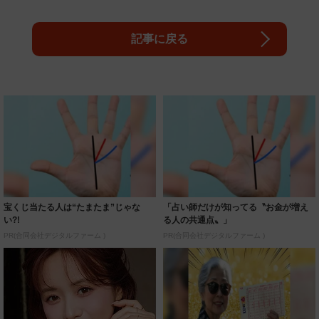
記事に戻る
宝くじ当たる人は“たまたま”じゃな
「占い師だけが知ってる〝お金が増え
い?!
る人の共通点〟」
PR(合同会社デジタルファーム )
PR(合同会社デジタルファーム )