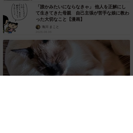
「誰かみたいにならなきゃ」 他人を正解にし
て生きてきた母親 自己主張が苦手な娘に教わ
った大切なこと【漫画】
海川 まこと
2026.08.06
「かわいいストーカーに追われています」甘えん坊な元保護
猫 最後は飼い主にダイブする姿に「間違いなく犬」「完全に
親子」と反響
梨木 香奈