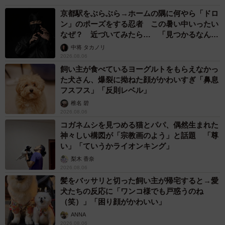
京都駅をぶらぶら→ホームの隅に何やら「ドロ
ン」のポーズをする忍者 この暑い中いったい
なぜ？ 近づいてみたら… 「見つかるなんて
未熟」
中将 タカノリ
2026.08.06
飼い主が食べているヨーグルトをもらえなかっ
た犬さん、爆裂に拗ねた顔がかわいすぎ「鼻息
フスフス」「反則レベル」
椎名 碧
2026.08.06
コガネムシを見つめる猫とパパ、偶然生まれた
神々しい構図が「宗教画のよう」と話題 「尊
い」「ていうかライオンキング」
梨木 香奈
2026.08.06
髪をバッサリと切った飼い主が帰宅すると→愛
犬たちの反応に「ワンコ様でも戸惑うのね
（笑）」「困り顔がかわいい」
ANNA
2026.08.06