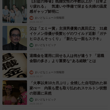
【お盆の帰省】既婚女性の半数以上が「日常よ
り疲れる」 気遣いや準備で深まる夫婦の温度
感ギャップ鮮明に
まいどなニュース情報部
2026.08.07
父は「エミー賞」主演男優賞の真田広之 31歳
イケメン俳優が長髪ヒゲのワイルド近影「ガチ
ヒロさんそっくり」「新たな一面もステキ」
まいどなトピック
2026.08.07
退職金を運用に回せる人は何が違う？ 「退職
金額の多さ」より重要な“ある経験”とは
まいどなニュース情報部
2026.08.07
「火事以来10カ月ぶり」全焼した自宅訪れた林
家ぺー 内装も壁も取り払われスケルトン状態
の部屋に呆然
まいどなトピック
2026.08.07