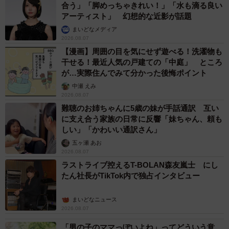
合う」「脚めっちゃきれい！」「水も滴る良い
アーティスト」 幻想的な近影が話題
まいどなメディア
2026.08.07
【漫画】周囲の目を気にせず遊べる！洗濯物も
干せる！最近人気の戸建ての「中庭」 ところ
が…実際住んでみて分かった後悔ポイント
中瀬 えみ
2026.08.07
難聴のお姉ちゃんに5歳の妹が手話通訳 互い
に支え合う家族の日常に反響「妹ちゃん、頼も
しい」「かわいい通訳さん」
五ヶ瀬 あお
2026.08.07
ラストライブ控えるT-BOLAN森友嵐士 にし
たん社長がTikTok内で独占インタビュー
まいどなニュース
2026.08.07
「男の子のママっぽいよね」ってどういう意