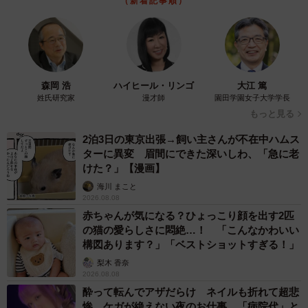
（新着記事順）
森岡 浩
ハイヒール・リンゴ
大江 篤
姓氏研究家
漫才師
園田学園女子大学学長
もっと見る
2泊3日の東京出張→飼い主さんが不在中ハムス
ターに異変 眉間にできた深いしわ、「急に老
けた？」【漫画】
海川 まこと
2026.08.08
赤ちゃんが気になる？ひょっこり顔を出す2匹
の猫の愛らしさに悶絶…！ 「こんなかわいい
構図あります？」「ベストショットすぎる！」
梨木 香奈
2026.08.08
酔って転んでアザだらけ ネイルも折れて超悲
惨 ケガが絶えない夜のお仕事 「病院代」と