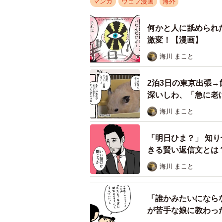
マンガ
ウェブ漫画
海外
何かと人に舐められ
激変！【漫画】
海川 まこと
日本の感覚で
日本では恋人が体調不良だとしても
2泊3日の東京出張
仕事が終わった後に会いに行くのも
深いしわ、「急に老
イタリア人との価値観の違いに驚く
海川 まこと
同作について、作者のとねさとえさ
「明日ひま？」 知
きる賢い返信文とは
海川 まこと
「誰かみたいになら
が苦手な娘に教わっ