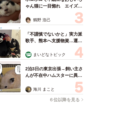
ゃん猫に一目惚れ エイズだ
し手がかかるけど…おうちで
暮らすと「おじ猫」だって可
鶴野 浩己
愛くなったよ！
「不謹慎でないかと」実力派
歌手、熊本へ支援物資…運搬
トラックの車体デザインにた
めらい 「痛いほど伝わる」
まいどなトピック
「行動され立派」
2泊3日の東京出張→飼い主さ
んが不在中ハムスターに異
変 眉間にできた深いしわ、
「急に老けた？」【漫画】
海川 まこと
６位以降を見る