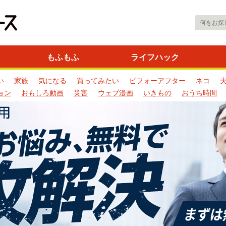
もふもふ
ライフハック
い
家族
気になる
買ってみたい
ビフォーアフター
ネコ
ョン
おもしろ動画
災害
ウェブ漫画
いきもの
おうち時間