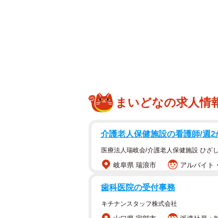
恋人のために急遽
まいどなの求人情
それはある日、作者が夫と話をして
介護老人保健施設の看護師/週2
ます。詳しく話を聞くと、同僚の恋
その同僚は在宅勤務に切り替えられ
医療法人瑞岐会/介護老人保健施設 ひざ
し出は却下するのでした。その対応
岐阜県 瑞浪市
アルバイト・
ます。しかし作者は、「上司の判断
歯科医院の受付事務
熱を出して不安なのに寄り添わない
キチナンスタッフ株式会社