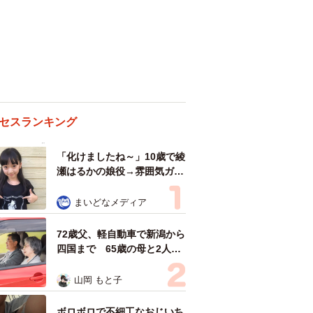
セスランキング
「化けましたね～」10歳で綾
瀬はるかの娘役→雰囲気ガラ
リの18歳に成長 「メイクで
雰囲気が」「宝塚に入れそ
まいどなメディア
う」
72歳父、軽自動車で新潟から
四国まで 65歳の母と2人で
3泊4日の旅 パーキングの休
憩まで分刻み… 「大学生で
山岡 もと子
も組まねえよ！」
ボロボロで不細工なおじいち