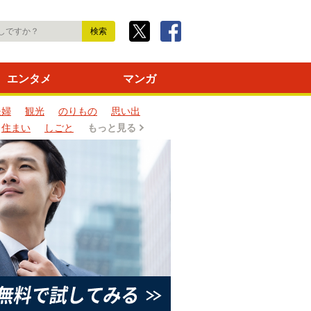
エンタメ
マンガ
夫婦
観光
のりもの
思い出
住まい
しごと
もっと見る