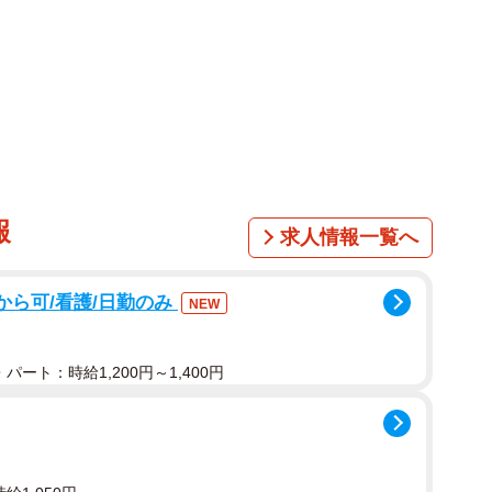
1/8
テレワーク→却下（とねさとえさん提供）
報
求人情報一覧へ
いた時のことです。夫は職場の上司への不満を話し始め
から可/看護/日勤のみ
人が熱を出し「一人では心細い」と連絡してきたため、
NEW
ないか上司に相談したそうです。しかし上司は、その申
し
に対し、夫は同僚と一緒になって怒っていたのだといい
パート：時給1,200円～1,400円
は当然では？」と感じました。ところが夫は、「恋人が
なんて非人道的だ」と反論します。