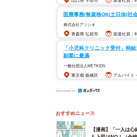
山口県 宇部市
派遣社員：時
医療事務/無資格OK/土日休/社
株式会社アソシオ
青森県 弘前市
派遣社員：時給
「小児科クリニック受付」時給150
副業に最適
一般社団法人METKIDS
東京都 板橋区
アルバイト・
Sponsored by
おすすめニュース
【漫画】「一人は心
も上司はNO！（全