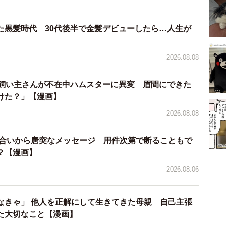
た黒髪時代 30代後半で金髪デビューしたら…人生が
3/8
は上司が普通（とねさとえさん提供）
2026.08.08
、いきなり在宅勤務に切り替えることは難しいですし、
→飼い主さんが不在中ハムスターに異変 眉間にできた
、そんな非人道的とは思われないでしょう。このような
けた？」【漫画】
作者でした。
2026.08.08
んに詳しく話を聞きました。
り合いから唐突なメッセージ 用件次第で断ることもで
？【漫画】
2026.08.06
なきゃ」 他人を正解にして生きてきた母親 自己主張
た大切なこと【漫画】