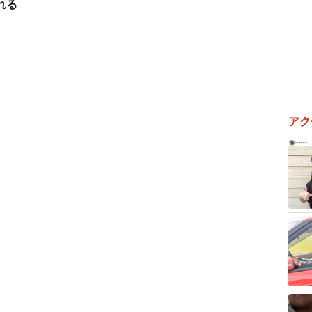
れる
アク