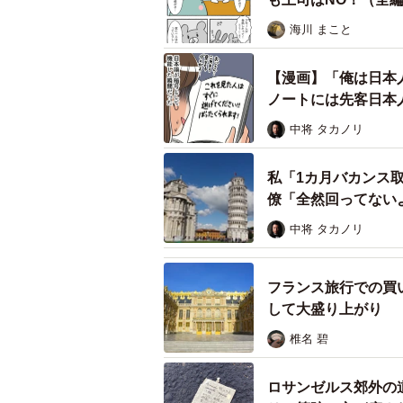
海川 まこと
【漫画】「俺は日本
ノートには先客日本
中将 タカノリ
アモーレの一大事に仕事
私「1カ月バカンス
僚「全然回ってない
作者が「仕事が終わってから会いに
中将 タカノリ
むしろ「そんな時こそそばにいるべ
恋人のもとへ向かったと聞き驚いて
と言われてしまいました。
フランス旅行での買
して大盛り上がり
椎名 碧
ロサンゼルス郊外の