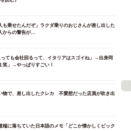
人も乗せたんだぞ」ラクダ乗りのおじさんが差し出した
人からの警告が…
2/8
なんてしてられない！（とねさとえさん提供）
取っても会社回るって、イタリアはスゴイね」→出身同
よ笑」→やっぱりすごい！
行けばいいのでは？」と伝えても、夫は納得しません。
きだ」と主張します。さらに、結局その同僚は早退して
いると、今度は夫から「血も涙もない」「鬼みたいだ」
い物で、差し出したクレカ 不愛想だった店員が吹き出
道端に落ちていた日本語のメモ「どこか懐かしくビック