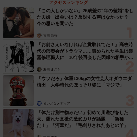
アクセスランキング
おり、いろんなところをつかんでみて試行錯誤した結果、
「この人しかいない」26歳差の“年の差婚”をし
見つけたのがこのフチでした。
た夫婦 出会いは？反対する声はなかった？
今の思いを聞いた
――持ち心地や安定感は？
古川 諭香
ワタベ：フチは浅くても、思ったより安定感がありまし
「お前さえいなければ金賞取れてた！」高校時
代の演奏会がトラウマ……責められた学生は楽
た。それにフチに指を引っかけている感じが、なんかクラ
器修理職人に 10年後再会した因縁の相手から
イマーっぽくてかっこいいかなとか思いました。
思わぬ申し出【漫画】
海川 まこと
――ご投稿に対し、大きな反響がありました。
「ウソだろ」体重130kgの女性芸人オダウエダ
植田 大学時代のほっそり姿に「マジで」
ワタベ：みなさん思ったより、このフチを使っているみた
いでした。共感の声が多くて、うれしかったです。
まいどなメディア
「体だけ別生物みたい」初めて川遊びをした
あと、クライマー界隈の方からの引用リプも多くて、おも
犬、濡れた直後の激変ぶりが話題 「新種
しろかったです。SASUKEのフチにつかまるステージを思
だ！」「河童だ」「毛刈りされたあとの羊」
い出した方も多かったみたいで、僕も懐かしくなりまし