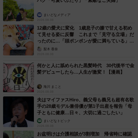
ハグ「可愛いふたり」「素敵なご夫婦」
まいどなメディア
2026.08.08
12歳の愛犬に変化 1歳息子の膝で甘える初め
て見せる姿に反響 これまで「見守る立場」だ
ったのに…「頭ポンポンが愛に満ちている」
「尊…」
梨木 香奈
2026.08.08
何かと人に舐められた黒髪時代 30代後半で金
髪デビューしたら…人生が激変！【漫画】
海川 まこと
2026.08.08
夫はマイファスHiro、義父母も義兄も超有名歌
手の28歳モデル兼俳優が第1子出産を報告「母
子ともに健康…日々、大切に過ごしたい」
まいどなトピック
2026.08.08
お盆明けは介護相談が3割増加 帰省時に確認