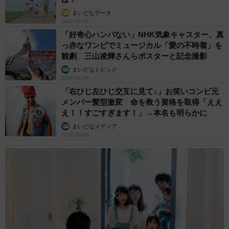
ご興味のある方はぜひチェックしていただきたい。
まいどなデータ
2026.08.09
「好奇心ハンパない」NHK気象キャスター、真
っ赤なワンピでミュージカル「愛の不時着」を
観劇 三山凌輝さんらポスターと記念撮影
まいどなトピック
2026.08.09
「右ひじ左ひじ交互に見て♪」お笑いコンビ元
メンバー髪型激変 命を救う資格を取得「ええ
え！！すごすぎます！」→本名も明らかに
まいどなメディア
2026.08.09