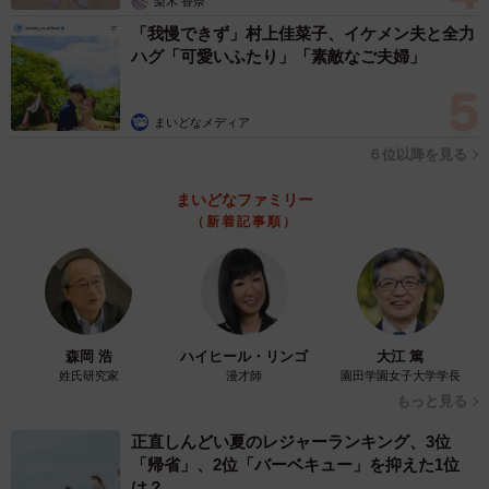
梨木 香奈
た。
「我慢できず」村上佳菜子、イケメン夫と全力
ハグ「可愛いふたり」「素敵なご夫婦」
◇ ◇
まいどなメディア
SNSユーザーたちから
６位以降を見る
「満員電車のとき、よくつかまります」
まいどなファミリー
「このときだけは、クリフハンガーで簡単には落ちない謎
（新着記事順）
の自信が生まれる」
「これを我々は『社畜のクリフハンガー』と呼ぶ」
など、数々の驚きの声が寄せられた今回の投稿。ご興味の
森岡 浩
ハイヒール・リンゴ
大江 篤
ある方は、ぜひお試しいただきたい。
姓氏研究家
漫才師
園田学園女子大学学長
もっと見る
なお、ワタベさんが今回紹介したような1ページ日記漫画
正直しんどい夏のレジャーランキング、3位
『くろひげダイアリー』
をSNSで日々更新中。Amazonマ
「帰省」、2位「バーベキュー」を抑えた1位
ンガ（Kindle版）でも全話無料でまとめ読みできるので、
は？