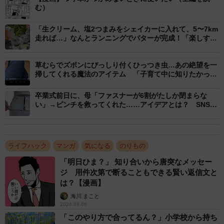
む）
「生クリーム、塩2つまみをシェイカーに入れて、5〜7km
走れば…」なんとランニングでバターが完成！「楽しすぎ
たのでぜひ」
草むらでズボンにびっしり付くひっつき虫…あの絶望を一
掃してくれる魔法のアイテム 「子育て中に知りたかっ
2/4
た」
卒業式前日に、母「ファスナーが6割がたしか閉まらな
衝撃的なライフハック！（ワタベヒツジさん提供）
い」→ピンチを救ってくれた……アイデアとは？ SNSで
のウラ技に「最高のライフハック」「主婦の知恵すごい」
そう、ワタベさんがつかまったのは、乗降口の上部に設置
されている
モニターのわずかなフチ
。果たしてあんな所に
ライフハック
マンガ
気になる
のりもの
手をかけて、体は安定するのだろうか？
「明日ひま？」 知り合いから唐突なメッセー
ジ 用件次第で断ることもできる賢い返信文と
ワタベさんに話を聞いた。
は？【漫画】
海川 まこと
2026.08.06
「このやり方で合ってるん？」小学校から持ち