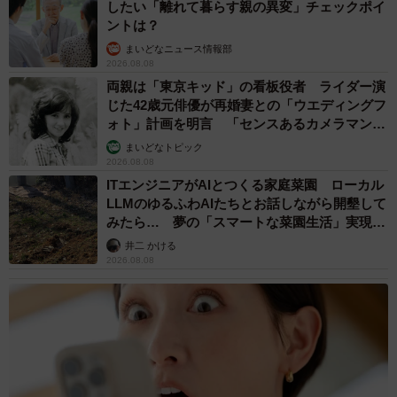
したい「離れて暮らす親の異変」チェックポイ
ントは？
まいどなニュース情報部
2026.08.08
両親は「東京キッド」の看板役者 ライダー演
じた42歳元俳優が再婚妻との「ウエディングフ
ォト」計画を明言 「センスあるカメラマン求
む」
まいどなトピック
2026.08.08
ITエンジニアがAIとつくる家庭菜園 ローカル
LLMのゆるふわAIたちとお話しながら開墾して
みたら… 夢の「スマートな菜園生活」実現な
るか
井二 かける
2026.08.08