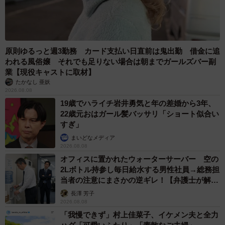
原則ゆるっと週3勤務 カード支払い日直前は鬼出勤 借金に追
われる風俗嬢 それでも足りない場合は朝までガールズバー副
業【現役キャストに取材】
たかなし 亜妖
2026.08.08
19歳でハライチ岩井勇気と年の差婚から3年、
22歳元おはガール髪バッサリ「ショート似合い
すぎ」
まいどなメディア
2026.08.08
オフィスに置かれたウォーターサーバー 空の
2Lボトル持参し毎日給水する男性社員→総務担
当者の注意にまさかの逆ギレ！【弁護士が解
説】
長澤 芳子
2026.08.08
「我慢できず」村上佳菜子、イケメン夫と全力