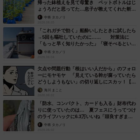
帰った鉢植えを見て母驚き ペットボトルはじ
ょうろだと思ってた…息子が教えてくれた斬新
な水やりとは
中将 タカノリ
2026.08.05
「これガチで効く」船酔いしたときに試したら
→5回も嘔吐していたのに…… 対策法に
「もっと早く知りたかった」「寝そべるといい
らしい」
中将 タカノリ
2026.08.04
欠点や問題行動「根はいい人だから」のフォロ
3/4
ーにモヤモヤ 「見えている幹が腐っていたら
どうしようもない」の切り返しにスカッ！【漫
このモニターのわずかなフチに…（イメージ写真）
画】
海川 まこと
2026.08.02
――このフチを利用されるようになった経緯は？
「防水、コンパクト、カードも入る」財布代わ
りに使っていたのは… 夏フェスにうってつけ
のライフハックに6.3万いいね「頭良すぎま
ワタベ：このフチを使ったのは、この漫画を描いた時が初
す」
中将 タカノリ
めてでした。電車が満員で立っているのがやっとで、つり
2026.08.02
革につかまろうとしたのですが、近くのつり革が埋まって