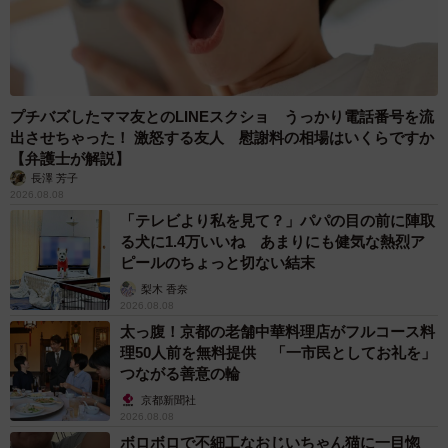
プチバズしたママ友とのLINEスクショ うっかり電話番号を流
出させちゃった！ 激怒する友人 慰謝料の相場はいくらですか
【弁護士が解説】
長澤 芳子
2026.08.08
「テレビより私を見て？」パパの目の前に陣取
る犬に1.4万いいね あまりにも健気な熱烈ア
ピールのちょっと切ない結末
梨木 香奈
2026.08.08
太っ腹！京都の老舗中華料理店がフルコース料
理50人前を無料提供 「一市民としてお礼を」
つながる善意の輪
京都新聞社
2026.08.08
ボロボロで不細工なおじいちゃん猫に一目惚