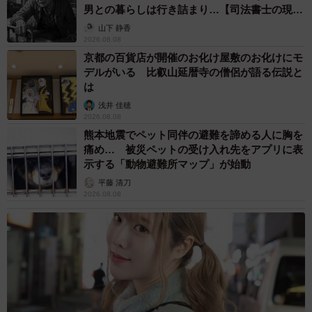
男との暮らしは行き詰まり…【司法書士の現場
から】
山下 静香
2026.08.08
京都の百貨店が開催のお化け屋敷のお化けにモ
デルがいる 比叡山延暦寺の僧侶が語る伝説と
は
浅井 佳穂
2026.08.08
熊本地震でペット同伴の避難を諦める人に胸を
痛め… 被災ペットの受け入れ先をアプリに表
示する「動物避難所マップ」が始動
平藤 清刀
2026.08.08