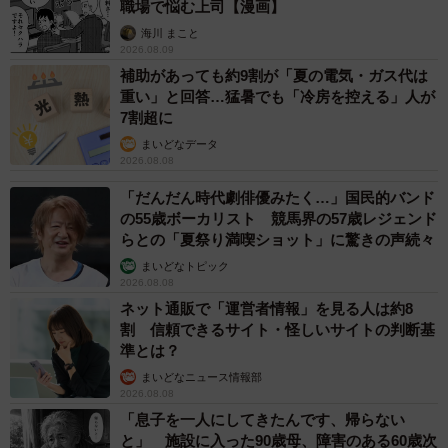
職場で悩む上司【漫画】
https://www.amazon.co.jp/dp/B0H62JRFNW
海川 まこと
2026.08.09
意外と安定する0.5センチくらいのフ
補助があっても約9割が「夏の電気・ガス代は
チ
pic.twitter.com/Azfhv99IJV
重い」と回答…猛暑でも「冷房を控える」人が
7割超に
— ワタベヒツジ (@watabehitsuji)
June 22, 2026
まいどなデータ
2026.08.08
「だんだん時代劇俳優みたく…」国民的バンド
の55歳ボーカリスト 競馬界の57歳レジェンド
らとの「夏祭り満喫ショット」に驚きの声続々
まいどなトピック
2026.08.08
ネット通販で「運営者情報」を見る人は約8
割 信頼できるサイト・怪しいサイトの判断基
準とは？
まいどなニュース情報部
2026.08.08
「息子を一人にしてきたんです、帰らない
と」 施設に入った90歳母、障害のある60歳次