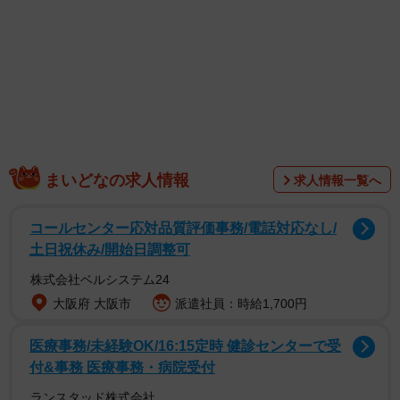
満員電車でつり革さえ持てない時…みなさんはどうしてますか？（イメ
ージ写真）
今、SNS上で大きな注目を集めているのは、そんなときに
使える耳寄りなライフハックだ。「意外と安定する0.5セン
チくらいのフチ」と、件のライフハックを紹介したのは漫
画家の
ワタベヒツジ
さん（@watabehitsuji）。
まいどなの求人情報
求人情報一覧へ
コールセンター応対品質評価事務/電話対応なし/
土日祝休み/開始日調整可
株式会社ベルシステム24
大阪府 大阪市
派遣社員：時給1,700円
医療事務/未経験OK/16:15定時 健診センターで受
付&事務 医療事務・病院受付
ランスタッド株式会社