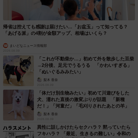
帰省は控えても感謝は届けたい…「お盆玉」って知ってる？
「あげる派」の4割が金額アップ、相場はいくら？
まいどなニュース情報部
2026.08.09
4/4
「これが不動柴か…」初めて外を散歩した豆柴
→2分後、足元でうるうる 「かわいすぎる」
Amazonマンガ（Kindle版）でも読める『くろひげダイアリー』（ワタベ
「ぬいぐるみみたい」
ヒツジさん提供）
梨木 香奈
2026.08.09
【ワタベヒツジさん関連情報】
「体だけ別生物みたい」初めて川遊びをした
犬、濡れた直後の激変ぶりが話題 「新種
▽Xアカウント
だ！」「河童だ」「毛刈りされたあとの羊」
https://x.com/watabehitsuji
梨木 香奈
▽Instagramアカウント
2026.08.09
https://www.instagram.com/watabehitsuji
異性に話しかけたらセクハラ？ 黙っていたら
フキハラ？ 「最近、生きるの難しい」令和の
▽Amazonマンガ『くろひげダイアリー』