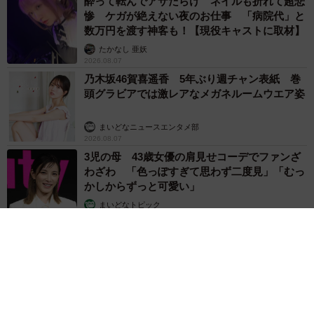
酔って転んでアザだらけ ネイルも折れて超悲
惨 ケガが絶えない夜のお仕事 「病院代」と
数万円を渡す神客も！【現役キャストに取材】
たかなし 亜妖
2026.08.07
乃木坂46賀喜遥香 5年ぶり週チャン表紙 巻
頭グラビアでは激レアなメガネルームウエア姿
まいどなニュースエンタメ部
2026.08.07
3児の母 43歳女優の肩見せコーデでファンざ
わざわ 「色っぽすぎて思わず二度見」「むっ
かしからずっと可愛い」
まいどなトピック
2026.08.07