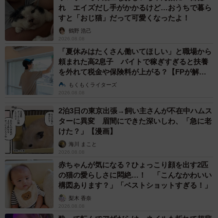
れ エイズだし手がかかるけど…おうちで暮ら
すと「おじ猫」だって可愛くなったよ！
鶴野 浩己
2026.08.08
「夏休みはたくさん働いてほしい」と職場から
頼まれた高2息子 バイトで稼ぎすぎると扶養
を外れて税金や保険料が上がる？【FPが解
説】
もくもくライターズ
2026.08.08
2泊3日の東京出張→飼い主さんが不在中ハムス
ターに異変 眉間にできた深いしわ、「急に老
けた？」【漫画】
海川 まこと
2026.08.08
赤ちゃんが気になる？ひょっこり顔を出す2匹
の猫の愛らしさに悶絶…！ 「こんなかわいい
構図あります？」「ベストショットすぎる！」
梨木 香奈
2026.08.08