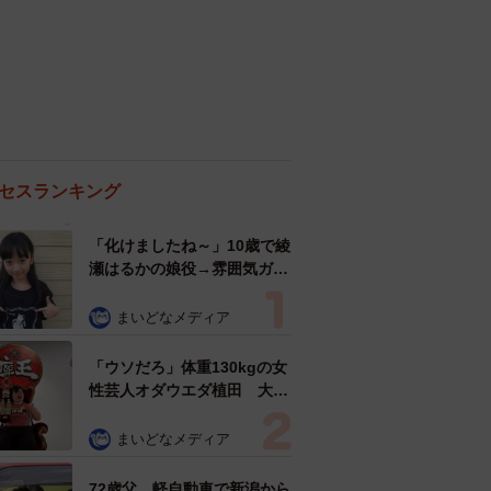
セスランキング
「化けましたね～」10歳で綾
瀬はるかの娘役→雰囲気ガラ
リの18歳に成長 「メイクで
雰囲気が」「宝塚に入れそ
まいどなメディア
う」
「ウソだろ」体重130kgの女
性芸人オダウエダ植田 大学
時代のほっそり姿に「マジ
で」
まいどなメディア
72歳父、軽自動車で新潟から