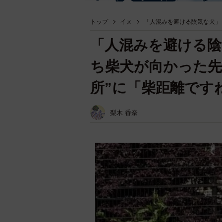
トップ
イヌ
「人混みを避ける陰気な犬」
「人混みを避ける
ち柴犬が向かった先
所”に「柴距離です
梨木 香奈