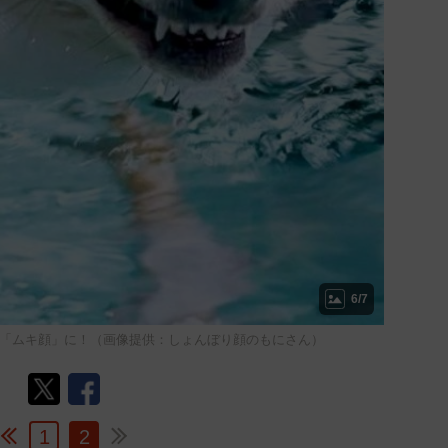
6/7
゙「ムキ顔」に！（画像提供：しょんぼり顔のもにさん）
1
2