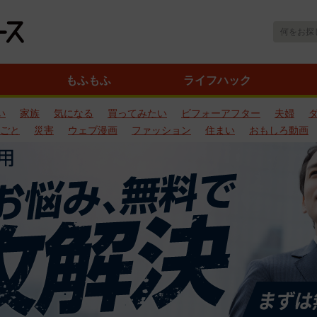
もふもふ
ライフハック
い
家族
気になる
買ってみたい
ビフォーアフター
夫婦
ごと
災害
ウェブ漫画
ファッション
住まい
おもしろ動画