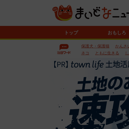
ニ
トップ
おもしろ
ュ
ー
保護犬・保護猫
かんさ
ス
一
ネコ
ともに生きる
し
覧