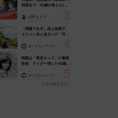
四国まで 65歳の母と2人で
3泊4日の旅 パーキングの休
憩まで分刻み… 「大学生で
山岡 もと子
も組まねえよ！」
「我慢できず」村上佳菜子、
イケメン夫と全力ハグ「可愛
いふたり」「素敵なご夫婦」
まいどなメディア
両親は「東京キッド」の看板
役者 ライダー演じた42歳元
俳優が再婚妻との「ウエディ
ングフォト」計画を明言
まいどなトピック
「センスあるカメラマン求
６位以降を見る
む」