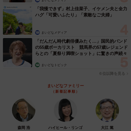
「5分ぐらいです。今日もローラーしてみたら、気持ち良さ
「我慢できず」村上佳菜子、イケメン夫と全力
そうではあるけど牙むき出しで、気に入らないとカプッと
ハグ「可愛いふたり」「素敵なご夫婦」
きました」
まいどなメディア
「だんだん時代劇俳優みたく…」国民的バンド
の55歳ボーカリスト 競馬界の57歳レジェンド
らとの「夏祭り満喫ショット」に驚きの声続々
まいどなトピック
６位以降を見る
まいどなファミリー
（新着記事順）
森岡 浩
ハイヒール・リンゴ
大江 篤