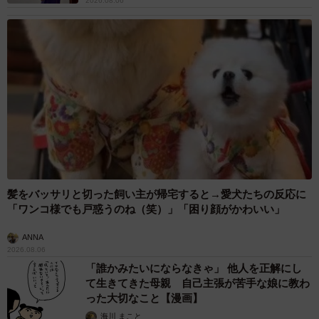
2026.08.06
髪をバッサリと切った飼い主が帰宅すると→愛犬たちの反応に
「ワンコ様でも戸惑うのね（笑）」「困り顔がかわいい」
ANNA
2026.08.06
「誰かみたいにならなきゃ」 他人を正解にし
て生きてきた母親 自己主張が苦手な娘に教わ
った大切なこと【漫画】
海川 まこと