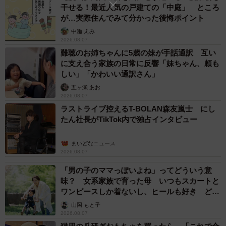
干せる！最近人気の戸建ての「中庭」 ところ
が…実際住んでみて分かった後悔ポイント
中瀬 えみ
2026.08.07
難聴のお姉ちゃんに5歳の妹が手話通訳 互い
に支え合う家族の日常に反響「妹ちゃん、頼も
しい」「かわいい通訳さん」
五ヶ瀬 あお
2026.08.07
ラストライブ控えるT-BOLAN森友嵐士 にし
たん社長がTikTok内で独占インタビュー
まいどなニュース
2026.08.07
「男の子のママっぽいよね」ってどういう意
味？ 女系家族で育った母 いつもスカートと
ワンピースしか着ないし、ヒールも好き どの
へんが…
山岡 もと子
2026.08.07