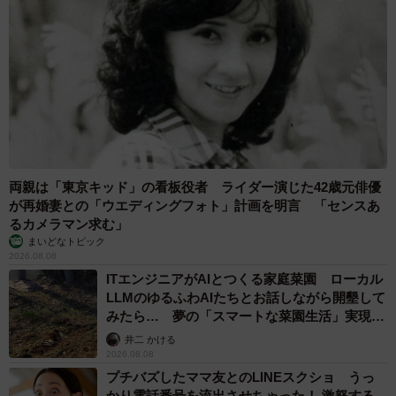
両親は「東京キッド」の看板役者 ライダー演じた42歳元俳優
が再婚妻との「ウエディングフォト」計画を明言 「センスあ
るカメラマン求む」
まいどなトピック
2026.08.08
ITエンジニアがAIとつくる家庭菜園 ローカル
LLMのゆるふわAIたちとお話しながら開墾して
みたら… 夢の「スマートな菜園生活」実現な
るか
井二 かける
2026.08.08
プチバズしたママ友とのLINEスクショ うっ
かり電話番号を流出させちゃった！ 激怒する