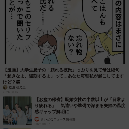
【漫画】大学生息子の「頼れる彼氏」っぷりを見て母は絶句
「起きなよ、遅刻するよ」って…あなた毎朝私が起こしてます
けど？笑
松波 穂乃圭
2026.08.07
【お盆の帰省】既婚女性の半数以上が「日常よ
り疲れる」 気遣いや準備で深まる夫婦の温度
感ギャップ鮮明に
まいどなニュース情報部
2026.08.07