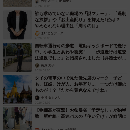
竹中 友一（RinToris）
2026.08.06
誰も求めていない職場の「謎マナー」、「過剰
な挨拶」や「お土産配り」を抑えた1位は？
やめられない理由は「周りの目」
まいどなデータ
2026.08.06
自転車通行可の歩道 電動キックボードで走行
中、小学生とあわや衝突！ 「歩道走行は道交
法違反でしょ」と指摘されました【弁護士が解
説】
長澤 芳子
2026.08.06
タイの電車の中で見た優先席のマーク 子ど
も、妊娠、けが人、お年寄り… 一つだけ謎の
ものが！？「だから黄色なんですね」
中将 タカノリ
2026.08.06
【物価高が直撃】お盆帰省「予定なし」が約半
数 新幹線・高速バスの「使い分け」が鮮明に
まいどなニュース情報部