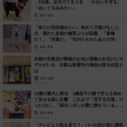
→2分後、足元でうるうる 「かわいすぎる」
「ぬいぐるみみたい」
「ムキムキしながら嫌なところだと、嫌！っとカプッと甘
梨木 香奈
がみします。気持ち良いところだと牙をむき出しでジッと
2026.08.09
してました」
「体だけ別生物みたい」初めて川遊びをした
犬、濡れた直後の激変ぶりが話題 「新種
だ！」「河童だ」「毛刈りされたあとの羊」
梨木 香奈
2026.08.09
京都の百貨店が開催のお化け屋敷のお化けにモ
デルがいる 比叡山延暦寺の僧侶が語る伝説と
は
浅井 佳穂
2026.08.08
12歳の愛犬に変化 1歳息子の膝で甘える初め
て見せる姿に反響 これまで「見守る立場」だ
ったのに…「頭ポンポンが愛に満ちている」
「尊…」
梨木 香奈
2026.08.08
「テレビより私を見て？」パパの目の前に陣取