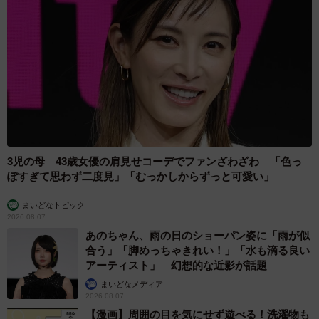
3児の母 43歳女優の肩見せコーデでファンざわざわ 「色っ
ぽすぎて思わず二度見」「むっかしからずっと可愛い」
まいどなトピック
2026.08.07
あのちゃん、雨の日のショーパン姿に「雨が似
合う」「脚めっちゃきれい！」「水も滴る良い
アーティスト」 幻想的な近影が話題
まいどなメディア
2026.08.07
【漫画】周囲の目を気にせず遊べる！洗濯物も