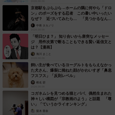
2026.08.06
京都駅をぶらぶら→ホームの隅に何やら「ドロ
ン」のポーズをする忍者 この暑い中いったい
なぜ？ 近づいてみたら… 「見つかるなんて
未熟」
中将 タカノリ
2026.08.06
「明日ひま？」 知り合いから唐突なメッセー
ジ 用件次第で断ることもできる賢い返信文と
は？【漫画】
海川 まこと
2026.08.06
飼い主が食べているヨーグルトをもらえなかっ
た犬さん、爆裂に拗ねた顔がかわいすぎ「鼻息
フスフス」「反則レベル」
椎名 碧
2026.08.06
コガネムシを見つめる猫とパパ、偶然生まれた
神々しい構図が「宗教画のよう」と話題 「尊
い」「ていうかライオンキング」
梨木 香奈