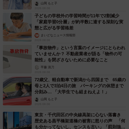
出し…
山岡 もと子
2026.08.06
子どもの学校外の学習時間が11年で2割減少
「家庭学習0分層」が約半数に達する深刻な実
態と広がる学習格差
まいどなニュース情報部
2026.08.06
「事故物件」という言葉のイメージにとらわれ
ていませんか？ 不動産業者が語る「物件の可
能性」を閉ざさないために必要なこと
平藤 清刀
2026.08.06
72歳父、軽自動車で新潟から四国まで 65歳の
母と2人で3泊4日の旅 パーキングの休憩まで
分刻み… 「大学生でも組まねえよ！」
山岡 もと子
2026.08.06
東京・千代田区の中央線高架に心ない落書き
歴史ある昌平橋架道橋の被害に怒りの声 「何
も分かってないし、センスも古い」「罰則強化