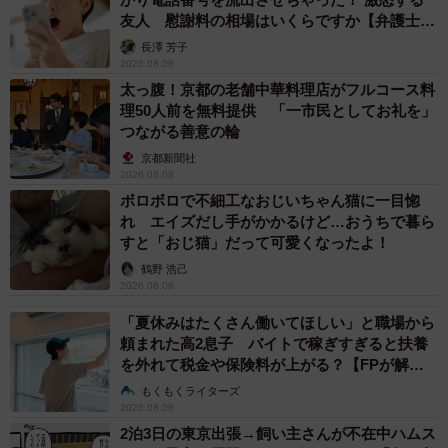
友人 慰謝料の相場はいくらですか【弁護士が
解説】
長澤 芳子
2026.08.08
太っ腹！京都の老舗中華料理店がフルコース料
理50人前を無料提供 「一市民としてお礼を」
つながる善意の輪
京都新聞社
2026.08.08
ボロボロで不細工なおじいちゃん猫に一目惚
れ エイズだし手がかかるけど…おうちで暮ら
すと「おじ猫」だって可愛くなったよ！
鶴野 浩己
2026.08.08
「夏休みはたくさん働いてほしい」と職場から
頼まれた高2息子 バイトで稼ぎすぎると扶養
を外れて税金や保険料が上がる？【FPが解
説】
もくもくライターズ
2026.08.08
2泊3日の東京出張→飼い主さんが不在中ハムス