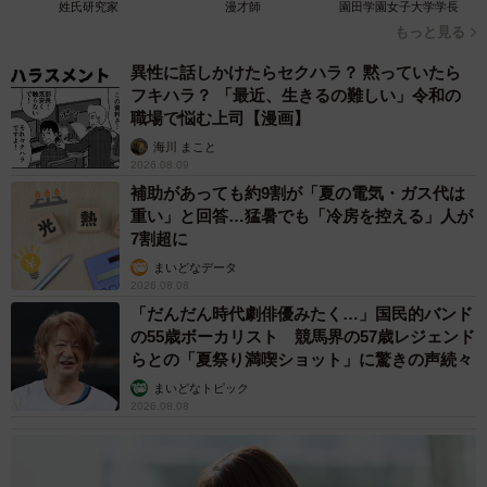
姓氏研究家
漫才師
園田学園女子大学学長
もっと見る
3/9
異性に話しかけたらセクハラ？ 黙っていたら
フキハラ？ 「最近、生きるの難しい」令和の
牙でてるけど、気持ちよい？（「彩華 柴犬 華ちゃん 3歳」さん提供、
職場で悩む上司【漫画】
Twitterよりキャプチャ撮影)
海川 まこと
2026.08.09
――とにかく、華ちゃんはムキ顔なっちゃうんですね！ と
補助があっても約9割が「夏の電気・ガス代は
ころで、ローラーを終えたあとの華ちゃんの様子は。
重い」と回答…猛暑でも「冷房を控える」人が
7割超に
「普段と変わらず」
まいどなデータ
2026.08.08
「だんだん時代劇俳優みたく…」国民的バンド
の55歳ボーカリスト 競馬界の57歳レジェンド
らとの「夏祭り満喫ショット」に驚きの声続々
まいどなトピック
2026.08.08