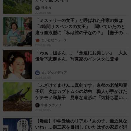
だって気づいた」
行橋 友
2026.08.06
「ミステリーの女王」と呼ばれた作家の娘は
「2時間サスペンスの女王」 聞いていたのと
違う血液型に「私は誰の子なの？」【徹子の部
屋】
まいどなニュース
2026.08.06
「わぁ…姐さん…」「永遠にお美しい」 大女
優岩下志麻さん、写真家のインスタに登場
まいどなメディア
2026.08.05
「ふざけてません…真剣です」京都の老舗和菓
子店 次はカブトムシの幼虫 職人が手がけた
ゲテモノ和菓子 見事な造形に「気持ち悪いく
らいリアル」
中将 タカノリ
2026.08.05
【漫画】中学受験のリアル「あの子、最近見な
いね」…御三家を目指していたはずの家庭が消