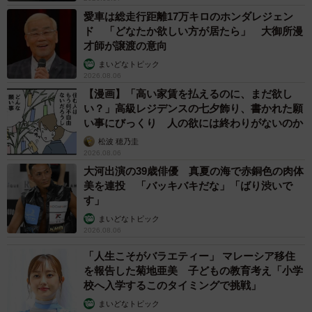
愛車は総走行距離17万キロのホンダレジェン
ド 「どなたか欲しい方が居たら」 大御所漫
才師が譲渡の意向
まいどなトピック
2026.08.06
【漫画】「高い家賃を払えるのに、まだ欲し
い？」高級レジデンスの七夕飾り、書かれた願
い事にびっくり 人の欲には終わりがないのか
松波 穂乃圭
2026.08.06
大河出演の39歳俳優 真夏の海で赤銅色の肉体
美を連投 「バッキバキだな」「ばり渋いで
す」
まいどなトピック
2026.08.06
「人生こそがバラエティー」 マレーシア移住
を報告した菊地亜美 子どもの教育考え「小学
校へ入学するこのタイミングで挑戦」
まいどなトピック