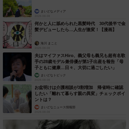
「終わった後噛みつかれそう…」
まいどなメディア
「可愛い ぎも"ぢい"い"ーー」
2026.08.08
「笑！！！ でもじっとしてるってことは‥気持ちいいの
何かと人に舐められた黒髪時代 30代後半で金
髪デビューしたら…人生が激変！【漫画】
かな‥」
「目だけ見てると少しは気持ちいいのかな…」
海川 まこと
2026.08.08
◇ ◇
夫はマイファスHiro、義父母も義兄も超有名歌
手の28歳モデル兼俳優が第1子出産を報告「母
子ともに健康…日々、大切に過ごしたい」
■Twitter:「彩華 柴犬 華ちゃん 3歳」（@siba_hana1201）
まいどなトピック
https://twitter.com/siba_hana1201
2026.08.08
お盆明けは介護相談が3割増加 帰省時に確認
したい「離れて暮らす親の異変」チェックポイ
ントは？
まいどなニュース情報部
2026.08.08