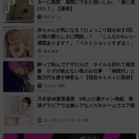
ターに異変 眉間にできた深いしわ、「急に老
けた？」【漫画】
海川 まこと
2026.08.08
赤ちゃんが気になる？ひょっこり顔を出す2匹
の猫の愛らしさに悶絶…！ 「こんなかわいい
構図あります？」「ベストショットすぎる！」
梨木 香奈
2026.08.08
酔って転んでアザだらけ ネイルも折れて超悲
惨 ケガが絶えない夜のお仕事 「病院代」と
数万円を渡す神客も！【現役キャストに取材】
たかなし 亜妖
2026.08.07
乃木坂46賀喜遥香 5年ぶり週チャン表紙 巻
頭グラビアでは激レアなメガネルームウエア姿
まいどなニュースエンタメ部
2026.08.07