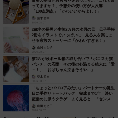
猫用の爪研ぎおもちゃを買ったら…「これで合
ってますか？」予想外の使い方が大反響
「100点満点」「かわいいからよし！」
梨木 香奈
2026.08.07
2歳半の長男と生後2カ月の次男の母 母子手帳
2冊をイラストでいっぱいに 見る人を楽しま
せる家族ストーリーに「かわいすぎる！」
山岡 もと子
2026.08.07
猫2匹が段ボール箱の取り合いで「ポコスカ猫
パンチ」の応酬 その後の心温まる結末に「愛
～！」「おばちゃん泣きそうや…」
梨木 香奈
2026.08.07
「ちょっとババロアみたい」パートナーの誕生
日に手作りトートバッグ 完成まで1年 淡い
藍染めに漂うクラゲ よく見ると…「センスす
ごい」
山岡 もと子
2026.08.07