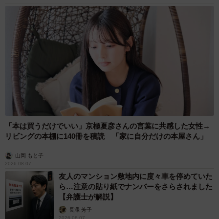
「本は買うだけでいい」京極夏彦さんの言葉に共感した女性→
リビングの本棚に140冊を積読 「家に自分だけの本屋さん」
山岡 もと子
2026.08.07
友人のマンション敷地内に度々車を停めていた
ら…注意の貼り紙でナンバーをさらされました
【弁護士が解説】
長澤 芳子
2026.08.07