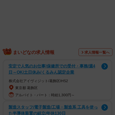
ね」「すんごい怒ってますけど…大丈夫です？（笑）」
「めちゃ笑った！」などと爆笑する人たちが続出。また
「気持ちいいのかな？怒ってるのかな？ どっちだろ
う…？」と表情が読めないという人たちからのコメントも
寄せられています。
多くの人たちをくぎ付けにした柴犬は、華ちゃんといいま
まいどなの求人情報
求人情報一覧へ
す。3歳の女の子です。飼い主さんによると、犬用の美顔ロ
ーラーで華ちゃんのお顔をコロコロしてみたとか。ムキ顔
安定で人気のお仕事!保健所での受付・事務/週4
になってしまったのはどうして？ 投稿した飼い主さんに
日～OK/土日休み/くるみん認定企業
聞いてみました。
株式会社アイヴィジット/葛飾区IHS2
東京都 葛飾区
アルバイト・パート：時給1,300円～
製造スタッフ/電子製造/工場・製造系 工具を使っ
た半導体装置の組立/年休130日