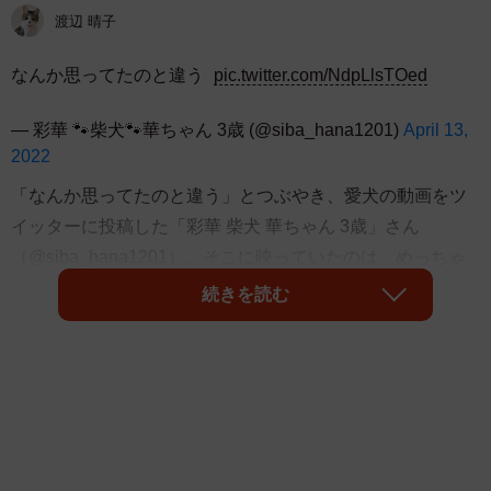
渡辺 晴子
なんか思ってたのと違う
pic.twitter.com/NdpLlsTOed
— 彩華 🐾柴犬🐾華ちゃん 3歳 (@siba_hana1201)
April 13,
2022
「なんか思ってたのと違う」とつぶやき、愛犬の動画をツ
イッターに投稿した「彩華 柴犬 華ちゃん 3歳」さん
（@siba_hana1201）。そこに映っていたのは、めっちゃ
ムキ顔の柴犬！ 美顔ローラーでお顔をコロコロされてい
続きを読む
るようですが･･･。動画には14万超のいいねがついたほか、
再生回数も220万回を超えています。飼い主さんに聞きまし
た。
「気持ちいいのかな？怒ってるのかな？」
コロコロされてムキ顔になっちゃった柴犬に「してます