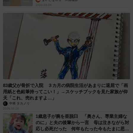
2026.08.06
83歳父が骨折で入院 ３カ月の病院生活があまりに退屈で「画
用紙と色鉛筆持ってこい！」→スケッチブックを見た家族が仰
天「これ、売れますよ…」
中将 タカノリ
2026.08.06
1歳息子が腕を亜脱臼 「奥さん、専業主婦な
のに」と夫の後輩から一言 母は泣きながら対
応し必死だった 何年もたった今もたまに思い