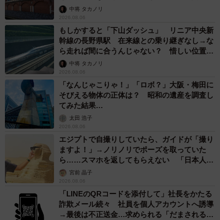
して」
中将 タカノリ
2026.08.06
もしかすると「下山ダッシュ」 リニア中央新
幹線の長野県駅 在来線との乗り継ぎなし→な
ら走れば間に合うんじゃない？ 惜しい位置関
係が反響
中将 タカノリ
2026.08.06
「なんじゃこりゃ！」「ロボ？」大阪・梅田に
そびえる物体の正体は？ 昭和の遺産を調査し
てみた結果…
太田 浩子
2026.08.06
エジプトで自撮りしていたら、ガイドが「撮り
ますよ！」→ノリノリでポーズを取っていた
ら……スマホを返してもらえない 「日本人は
カモ代表かも」「私は6時間で3万円払った」
宮前 晶子
2026.08.06
「LINEのQRコードを添付して」社長をかたる
詐欺メール続々 社員を個人アカウントへ誘導
→最後は不正送金…求められる「だまされる前