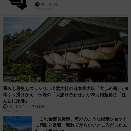
提」の対策
井二 かける
2026.08.06
重みも歴史もズッシリ…出雲大社の日本最大級「大しめ縄」が8
年ぶり掛けかえ 伝統の「大撚り合わせ」が28万回超再生「ほ
んとに圧巻」
まいどなニュース調査部
2026.08.06
「これ全部長野県」海外のような絶景ショット
に感動と反響「離れてからいいところだったん