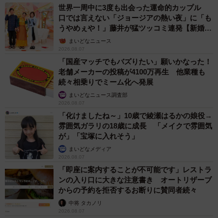
世界一周中に3度も出会った運命的カップル
口では言えない「ジョージアの熱い夜」に「も
うやめぇや！」藤井が猛ツッコミ連発【新婚さ
ん】
まいどなニュース
2026.08.07
「国産マッチでもバズりたい」願いかなった！
老舗メーカーの投稿が4100万再生 他業種も
続々相乗りでミーム化へ発展
まいどなニュース調査部
2026.08.07
「化けましたね～」10歳で綾瀬はるかの娘役→
雰囲気ガラリの18歳に成長 「メイクで雰囲気
が」「宝塚に入れそう」
まいどなメディア
2026.08.07
「即座に案内することが不可能です」レストラ
ンの入り口に大きな注意書き オートリザーブ
からの予約を拒否するお断りに賛同者続々
中将 タカノリ
2026.08.07