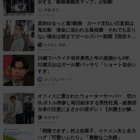
も、へそ天してるときも終始牙をむき出しです。飼い主に
示する「動物避難所マップ」が始動
は尻尾はめったに振りません。私の友だちなどには二重巻
平藤 清刀
2026.08.08
の尻尾をプリプリ振ります…特技は飼い主がムキムキと言
原則ゆるっと週3勤務 カード支払い日直前は
うとムキムキします（笑）」
鬼出勤 借金に追われる風俗嬢 それでも足り
ない場合は朝までガールズバー副業【現役キャ
ストに取材】
◇ ◇
たかなし 亜妖
2026.08.08
19歳でハライチ岩井勇気と年の差婚から3年、
今回のツイートにはこんなリプライも寄せられました！
22歳元おはガール髪バッサリ「ショート似合い
すぎ」
「嫌がってるんですかね」
まいどなメディア
「あれｗｗこんな顔になるはずじゃ・・・ｗ」
2026.08.08
「かわいいーウチも買ってみよう」
オフィスに置かれたウォーターサーバー 空の
「電車内で見てしまった 結果、一人で肩揺らしてる人に
2Lボトル持参し毎日給水する男性社員→総務担
当者の注意にまさかの逆ギレ！【弁護士が解
なってしまった
説】
長澤 芳子
飼い主さんの一言がツボって笑えて仕方ない」
2026.08.08
「開けた瞬間トップに出てきて笑ってしまいました
「我慢できず」村上佳菜子、イケメン夫と全力
き、気持ち良いんですかね？」
ハグ「可愛いふたり」「素敵なご夫婦」