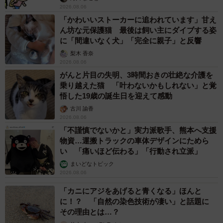
2026.08.06
「かわいいストーカーに追われています」甘え
ん坊な元保護猫 最後は飼い主にダイブする姿
に「間違いなく犬」「完全に親子」と反響
梨木 香奈
2026.08.06
がんと片目の失明、3時間おきの壮絶な介護を
乗り越えた猫 「叶わないかもしれない」と覚
悟した19歳の誕生日を迎えて感動
古川 諭香
2026.08.06
「不謹慎でないかと」実力派歌手、熊本へ支援
物資…運搬トラックの車体デザインにためら
い 「痛いほど伝わる」「行動され立派」
まいどなトピック
2026.08.06
「カニにアジをあげると青くなる」ほんと
に！？ 「自然の染色技術が凄い」と話題に
その理由とは…？