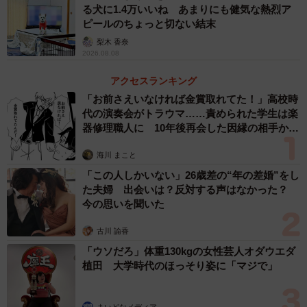
る犬に1.4万いいね あまりにも健気な熱烈ア
ピールのちょっと切ない結末
梨木 香奈
2026.08.08
2/9
アクセスランキング
気持ちいいのかな？怒ってるのかな？（「彩華 柴犬 華ちゃん 3歳」さん
提供、Twitterよりキャプチャ撮影)
「お前さえいなければ金賞取れてた！」高校時
代の演奏会がトラウマ……責められた学生は楽
器修理職人に 10年後再会した因縁の相手から
――気持ちよくても牙をむき出すと･･つまり、コロコロし
思わぬ申し出【漫画】
ている間はずっとムキ顔だったんですね（笑）
海川 まこと
「この人しかいない」26歳差の“年の差婚”をし
「そうなんです。気持ち良さそうな顔が見れるかな？って
た夫婦 出会いは？反対する声はなかった？
気持ちの反面、何してもムキムキするので、これもムキム
今の思いを聞いた
キしそうだなって思ってましたけど（笑）」
古川 諭香
「ウソだろ」体重130kgの女性芸人オダウエダ
――このとき、どれくらいの時間コロコロしたのでしょう
植田 大学時代のほっそり姿に「マジで」
か？
まいどなメディア