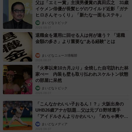
父は「エミー賞」主演男優賞の真田広之 31歳
イケメン俳優が長髪ヒゲのワイルド近影「ガチ
ヒロさんそっくり」「新たな一面もステキ」
まいどなトピック
2026.08.07
退職金を運用に回せる人は何が違う？ 「退職
金額の多さ」より重要な“ある経験”とは
まいどなニュース情報部
2026.08.07
「火事以来10カ月ぶり」全焼した自宅訪れた林
家ぺー 内装も壁も取り払われスケルトン状態
の部屋に呆然
まいどなトピック
2026.08.07
「こんなかわいい子おるん！？」大阪出身の
UHB26歳アナが話題…父は元プロ野球選手
「アイドルさんよりかわいい」「めちゃ爽や
か」
まいどなメディア
2026.08.07