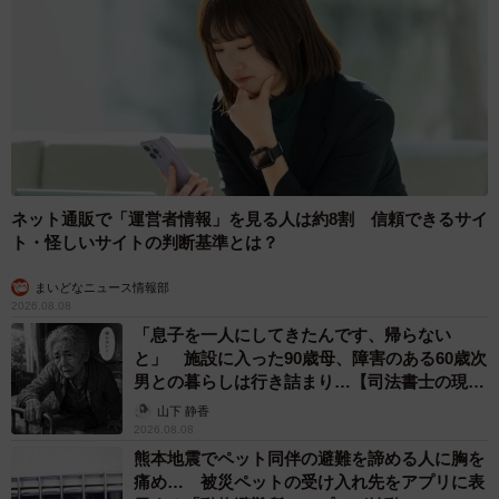
ネット通販で「運営者情報」を見る人は約8割 信頼できるサイ
ト・怪しいサイトの判断基準とは？
4/9
まいどなニュース情報部
2026.08.08
ムキ顔で話題になった普段の華ちゃん（「彩華 柴犬 華ちゃん 3歳」さん
提供）
「息子を一人にしてきたんです、帰らない
と」 施設に入った90歳母、障害のある60歳次
男との暮らしは行き詰まり…【司法書士の現場
――美顔ローラーを初体験したという華ちゃん。普段はど
から】
山下 静香
んなワンちゃん？
2026.08.08
熊本地震でペット同伴の避難を諦める人に胸を
「お手のときも、ご飯を待てのときも、頭なでてるとき
痛め… 被災ペットの受け入れ先をアプリに表