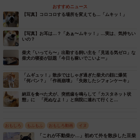
おすすめニュース
【写真】コロコロする場所を変えても…「ムキッ！」
【写真】お耳は…？「あぁ〜ムキッ！」…実は、気持ちい
1/9
いの？
美顔ローラーでお顔をコロコロされてムキ顔になる柴犬がTwitter上で大き
柴犬「いってら〜」出勤する飼い主を「見送る気ゼロ」な
な話題を呼んだ（「彩華 柴犬 華ちゃん 3歳」さん提供、Twitterよりキャ
柴犬の寝姿が話題「今日も稼いでこいよー」
プチャ撮影)
嫌でも気持ちよくてもムキ顔？
「ムギュッ！」散歩ではしゃぎ過ぎた柴犬の顔に爆笑
「何パン？」「作画崩壊」「失敗したシフォンケーキ」
――犬用の美顔ローラーでお顔をコロコロされてムキ顔を
披露した華ちゃん。今回美顔ローラーを購入しようと思っ
納豆を食べた犬が、突然歯を鳴らして「カスタネット状
態」に 「死ぬなよ！」と病院に連れて行くと…
たのは。
「2割引になってたので買ってみました！」
おもしろ
もふもふ
おもしろ動画
イヌ
――華ちゃんはどうしてムキ顔になっているのでしょう？
「これが不動柴か…」初めて外を散歩した豆柴