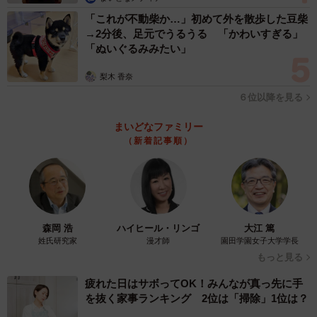
「これが不動柴か…」初めて外を散歩した豆柴
→2分後、足元でうるうる 「かわいすぎる」
「ぬいぐるみみたい」
梨木 香奈
６位以降を見る
まいどなファミリー
（新着記事順）
森岡 浩
ハイヒール・リンゴ
大江 篤
姓氏研究家
漫才師
園田学園女子大学学長
もっと見る
疲れた日はサボってOK！みんなが真っ先に手
を抜く家事ランキング 2位は「掃除」1位は？