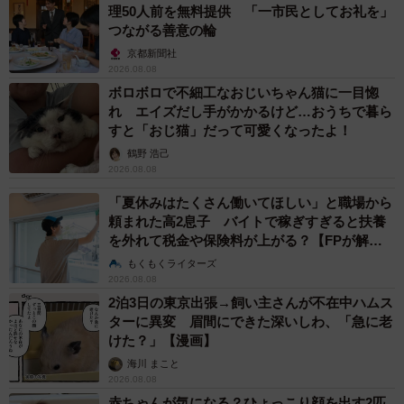
理50人前を無料提供 「一市民としてお礼を」
つながる善意の輪
京都新聞社
2026.08.08
ボロボロで不細工なおじいちゃん猫に一目惚
れ エイズだし手がかかるけど…おうちで暮ら
すと「おじ猫」だって可愛くなったよ！
鶴野 浩己
2026.08.08
「夏休みはたくさん働いてほしい」と職場から
頼まれた高2息子 バイトで稼ぎすぎると扶養
を外れて税金や保険料が上がる？【FPが解
説】
もくもくライターズ
2026.08.08
2泊3日の東京出張→飼い主さんが不在中ハムス
ターに異変 眉間にできた深いしわ、「急に老
けた？」【漫画】
海川 まこと
2026.08.08
赤ちゃんが気になる？ひょっこり顔を出す2匹