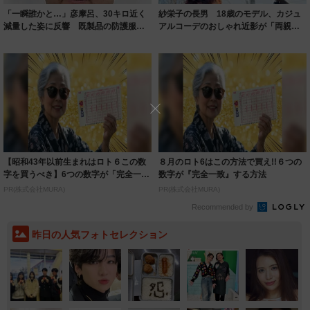
「一瞬誰かと…」彦摩呂、30キロ近く
紗栄子の長男 18歳のモデル、カジュ
減量した姿に反響 既製品の防護服が
アルコーデのおしゃれ近影が「両親の
着られると...
いいとこ取...
【昭和43年以前生まれはロト６この数
８月のロト6はこの方法で買え!!６つの
字を買うべき】6つの数字が「完全一
数字が『完全一致』する方法
致」する方...
PR(株式会社MURA)
PR(株式会社MURA)
Recommended by
昨日の人気フォトセレクション