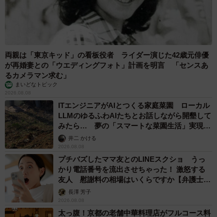
両親は「東京キッド」の看板役者 ライダー演じた42歳元俳優
が再婚妻との「ウエディングフォト」計画を明言 「センスあ
るカメラマン求む」
まいどなトピック
2026.08.08
ITエンジニアがAIとつくる家庭菜園 ローカル
LLMのゆるふわAIたちとお話しながら開墾して
みたら… 夢の「スマートな菜園生活」実現な
るか
井二 かける
2026.08.08
プチバズしたママ友とのLINEスクショ うっ
かり電話番号を流出させちゃった！ 激怒する
友人 慰謝料の相場はいくらですか【弁護士が
解説】
長澤 芳子
2026.08.08
太っ腹！京都の老舗中華料理店がフルコース料