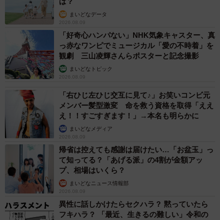
は？
まいどなデータ
2026.08.09
「好奇心ハンパない」NHK気象キャスター、真
っ赤なワンピでミュージカル「愛の不時着」を
観劇 三山凌輝さんらポスターと記念撮影
まいどなトピック
2026.08.09
「右ひじ左ひじ交互に見て♪」お笑いコンビ元
メンバー髪型激変 命を救う資格を取得「ええ
え！！すごすぎます！」→本名も明らかに
まいどなメディア
2026.08.09
帰省は控えても感謝は届けたい…「お盆玉」っ
て知ってる？「あげる派」の4割が金額アッ
プ、相場はいくら？
まいどなニュース情報部
2026.08.09
異性に話しかけたらセクハラ？ 黙っていたら
フキハラ？ 「最近、生きるの難しい」令和の