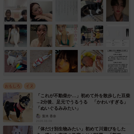
おもしろ
イヌ
「これが不動柴か…」初めて外を散歩した豆柴
→2分後、足元でうるうる 「かわいすぎる」
「ぬいぐるみみたい」
梨木 香奈
2026.08.09
「体だけ別生物みたい」初めて川遊びをした