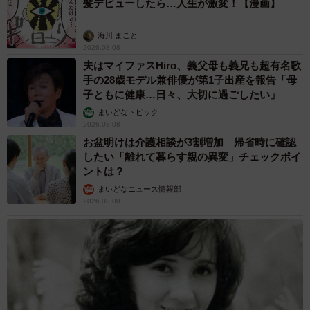
髪デビューしたら…人生が激変！【漫画】
海川 まこと
2026.08.08
夫はマイファスHiro、義父母も義兄も超有名歌
手の28歳モデル兼俳優が第1子出産を報告「母
子ともに健康…日々、大切に過ごしたい」
まいどなトピック
2026.08.08
お盆明けは介護相談が3割増加 帰省時に確認
したい「離れて暮らす親の異変」チェックポイ
ントは？
まいどなニュース情報部
2026.08.08