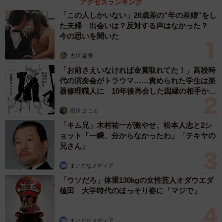
アクセスランキング
「この人しかいない」26歳差の“年の差婚”をし
た夫婦 出会いは？反対する声はなかった？
今の思いを聞いた
古川 諭香
「お前さえいなければ金賞取れてた！」高校時
代の演奏会がトラウマ……責められた学生は楽
器修理職人に 10年後再会した因縁の相手から
思わぬ申し出【漫画】
海川 まこと
「キム兄」木村祐一が激やせ、松本人志と2シ
ョット「一瞬、分からなかったわ」「テキヤの
兄さん」
まいどなメディア
「ウソだろ」体重130kgの女性芸人オダウエダ
植田 大学時代のほっそり姿に「マジで」
まいどなメディア