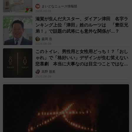
まいどなニュース情報部
2026.08.09
滋賀が生んだ大スター、ダイアン津田 名字ラ
ンキング上位「津田」姓のルーツは 「豊臣兄
弟！」で話題の武将にも意外な関係が…？
森岡 浩
2026.08.09
このトイレ、男性用と女性用どっち！？「おし
ゃれ」で「格好いい」デザインが生む笑えない
悲喜劇 本当に大事なのは目立つことではな
く…
高野 朋美
2026.08.09