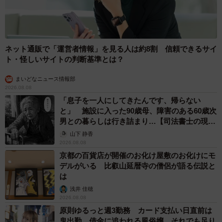
ネット通販で「運営者情報」を見る人は約8割 信頼できるサイ
ト・怪しいサイトの判断基準とは？
まいどなニュース情報部
2026.08.08
「息子を一人にしてきたんです、帰らない
と」 施設に入った90歳母、障害のある60歳次
男との暮らしは行き詰まり…【司法書士の現場
から】
山下 静香
2026.08.08
京都の百貨店が開催のお化け屋敷のお化けにモ
デルがいる 比叡山延暦寺の僧侶が語る伝説と
は
浅井 佳穂
2026.08.08
原則ゆるっと週3勤務 カード支払い日直前は
鬼出勤 借金に追われる風俗嬢 それでも足り