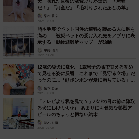
犬、濡れた直後の激変ぶりが話題 「新種
だ！」「河童だ」「毛刈りされたあとの羊」
梨木 香奈
2026.08.09
熊本地震でペット同伴の避難を諦める人に胸を
痛め… 被災ペットの受け入れ先をアプリに表
示する「動物避難所マップ」が始動
平藤 清刀
2026.08.08
12歳の愛犬に変化 1歳息子の膝で甘える初め
て見せる姿に反響 これまで「見守る立場」だ
ったのに…「頭ポンポンが愛に満ちている」
「尊…」
梨木 香奈
2026.08.08
「テレビより私を見て？」パパの目の前に陣取
る犬に1.4万いいね あまりにも健気な熱烈ア
ピールのちょっと切ない結末
梨木 香奈
2026.08.08