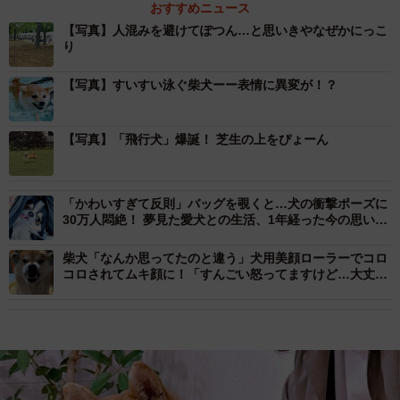
おすすめニュース
【写真】人混みを避けてぽつん…と思いきやなぜかにっこ
り
【写真】すいすい泳ぐ柴犬ーー表情に異変が！？
【写真】「飛行犬」爆誕！ 芝生の上をぴょーん
「かわいすぎて反則」バッグを覗くと…犬の衝撃ポーズに
30万人悶絶！ 夢見た愛犬との生活、1年経った今の思いと
は
柴犬「なんか思ってたのと違う」犬用美顔ローラーでコロ
コロされてムキ顔に！「すんごい怒ってますけど…大丈
夫？」