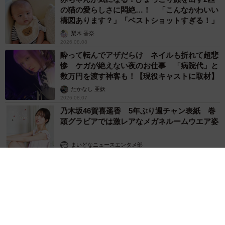
の猫の愛らしさに悶絶…！ 「こんなかわいい
構図あります？」「ベストショットすぎる！」
梨木 香奈
2026.08.08
酔って転んでアザだらけ ネイルも折れて超悲
惨 ケガが絶えない夜のお仕事 「病院代」と
数万円を渡す神客も！【現役キャストに取材】
たかなし 亜妖
2026.08.07
乃木坂46賀喜遥香 5年ぶり週チャン表紙 巻
頭グラビアでは激レアなメガネルームウエア姿
まいどなニュースエンタメ部
2026.08.07