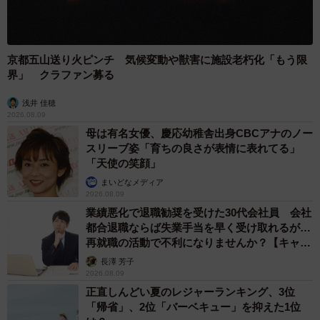
京都五山送り火ピンチ 気候変動や獣害に施設老朽化「もう限
界」 クラファン募る
浅井 佳穂
2026.08.09
母は有名女優、慶応幼稚舎出身CBCアナのノー
スリーブ姿「育ちの良さが表情に表れてる」
「天使の笑顔」
まいどなメディア
2026.08.09
業績悪化で退職勧奨を受けた30代会社員 会社
都合退職ならば失業手当を早く受け取れるが…
再就職の活動で不利になりませんか？【キャリ
アカウンセラーが解説】
長澤 芳子
2026.08.09
正直しんどい夏のレジャーランキング、3位
「帰省」、2位「バーベキュー」を抑えた1位