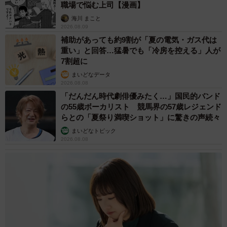
職場で悩む上司【漫画】
海川 まこと
2026.08.09
補助があっても約9割が「夏の電気・ガス代は
重い」と回答…猛暑でも「冷房を控える」人が
7割超に
まいどなデータ
2026.08.08
「だんだん時代劇俳優みたく…」国民的バンド
の55歳ボーカリスト 競馬界の57歳レジェンド
らとの「夏祭り満喫ショット」に驚きの声続々
まいどなトピック
2026.08.08