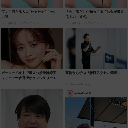
宝くじ当たる人は“たまたま”じゃな
「占い師だけが知ってる〝お金が増え
い?!
る人の共通点〟」
PR(合同会社デジタルファーム )
PR(合同会社デジタルファーム )
ガーターベルトで際立つ妖艶脚線美
事例から学ぶ『特権アクセス管理』
フリーアナ森香澄がランジェリーモデ
ルに ｢PE...
PR(KeeperSecurity)