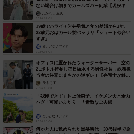
ない場合は朝までガールズバー副業【現役キャ
ストに取材】
たかなし 亜妖
2026.08.08
19歳でハライチ岩井勇気と年の差婚から3年、
22歳元おはガール髪バッサリ「ショート似合い
すぎ」
まいどなメディア
2026.08.08
オフィスに置かれたウォーターサーバー 空の
2Lボトル持参し毎日給水する男性社員→総務担
当者の注意にまさかの逆ギレ！【弁護士が解
説】
長澤 芳子
2026.08.08
「我慢できず」村上佳菜子、イケメン夫と全力
ハグ「可愛いふたり」「素敵なご夫婦」
まいどなメディア
2026.08.08
何かと人に舐められた黒髪時代 30代後半で金