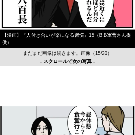
【漫画】『人付き合いが楽になる習慣』15（B.B軍曹さん提
供）
まだまだ画像は続きます。画像（15/20）
↓ スクロールで次の写真 ↓