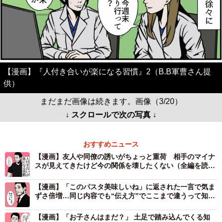
【漫画】『人付き合いが楽になる習慣』2（B.B軍曹さん提
供）
まだまだ画像は続きます。画像（3/20）
↓ スクロールで次の写真 ↓
おすすめニュース
【漫画】友人や同僚の誘いがちょっと重荷 相手のマイナ
スが見えてきたけど今の関係を壊したくない（全編を読
む）
【漫画】「このパスタ美味しいね」に返された一言で気ま
ずさ倍増…同じ内容でも“伝え方”でここまで違うって知っ
てた？
【漫画】「お子さんはまだ？」 土足で踏み込んでくる知