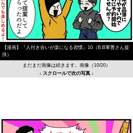
【漫画】『人付き合いが楽になる習慣』10（B.B軍曹さん提
供）
まだまだ画像は続きます。画像（10/20）
↓ スクロールで次の写真 ↓