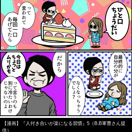
【漫画】『人付き合いが楽になる習慣』5（B.B軍曹さん提
供）