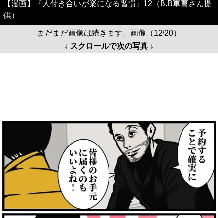
【漫画】『人付き合いが楽になる習慣』12（B.B軍曹さん提
供）
まだまだ画像は続きます。画像（12/20）
↓ スクロールで次の写真 ↓