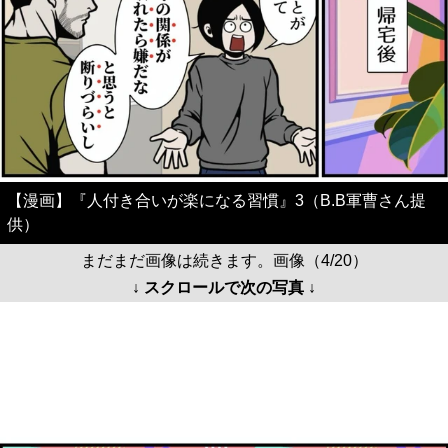
【漫画】『人付き合いが楽になる習慣』3（B.B軍曹さん提
供）
まだまだ画像は続きます。画像（4/20）
↓ スクロールで次の写真 ↓