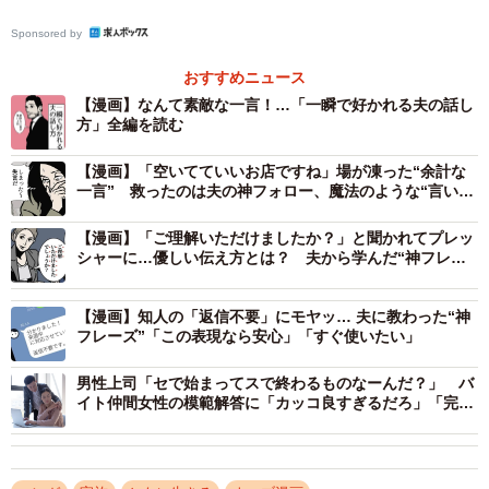
Sponsored by
おすすめニュース
【漫画】なんて素敵な一言！…「一瞬で好かれる夫の話し
方」全編を読む
2/10
【漫画】「空いてていいお店ですね」場が凍った“余計な
これなら家でも作れるということは、この料理は家庭料理レベルと言い
一言” 救ったのは夫の神フォロー、魔法のような“言い換
え術”とは
たい？（B.B軍曹さん提供）
【漫画】「ご理解いただけましたか？」と聞かれてプレッ
シャーに…優しい伝え方とは？ 夫から学んだ“神フレー
ズ”
【漫画】知人の「返信不要」にモヤッ… 夫に教わった“神
フレーズ”「この表現なら安心」「すぐ使いたい」
男性上司「セで始まってスで終わるものなーんだ？」 バ
イト仲間女性の模範解答に「カッコ良すぎるだろ」「完璧
3/10
な返し！」
料理を貶めているような言葉に落胆（B.B軍曹さん提供）