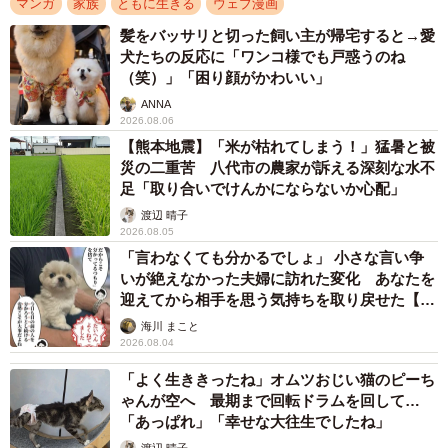
マンガ
家族
ともに生きる
ウェブ漫画
一方、夫（以下、髭さん）と結婚後、夫婦で食事に行った
髪をバッサリと切った飼い主が帰宅すると→愛
際にもB.B軍曹さんがまず料理の美味しさを伝えました。そ
犬たちの反応に「ワンコ様でも戸惑うのね
（笑）」「困り顔がかわいい」
の言葉に対して髭さんは、「最高だね！もし俺もいっぱい
ANNA
練習したら家でそれっぽく作れるようになるかな？」と、
2026.08.06
友人とはまったく違った素敵な一言を返しました。さらに
【熊本地震】「米が枯れてしまう！」猛暑と被
B.B軍曹さんを「喜ばせたいから」とサラリと嬉しい言葉を
災の二重苦 八代市の農家が訴える深刻な水不
足「取り合いでけんかにならないか心配」
付け加えます。
渡辺 晴子
2026.08.05
一言で印象が変わる出来事に、「言い方って大事。意味は
「言わなくても分かるでしょ」 小さな言い争
同じでも印象が全然変わってくる」「誰かを喜ばせたいっ
いが絶えなかった夫婦に訪れた変化 あなたを
ていう気持ちを伝えてくれるって本当に幸せ」などのコメ
迎えてから相手を思う気持ちを取り戻せた【漫
画】
ントが寄せられていました。また同作について、作者のB.B
海川 まこと
2026.08.04
軍曹さんにも話を聞きました。
「よく生ききったね」オムツおじい猫のピーち
ゃんが空へ 最期まで回転ドラムを回して…
髭さんの会話スキルを真似するためにはどうすれ
「あっぱれ」「幸せな大往生でしたね」
ば？
渡辺 晴子