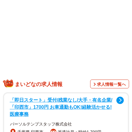
まいどなの求人情報
求人情報一覧へ
1/10
「即日スタート」受付/残業なし/大手・有名企業/
同じ一言でも言い方で印象はまったく違う（B.B軍曹さん提供）
「印西市」1700円 お車通勤もOK!経験活かせる!
医療事務
パーソルテンプスタッフ株式会社