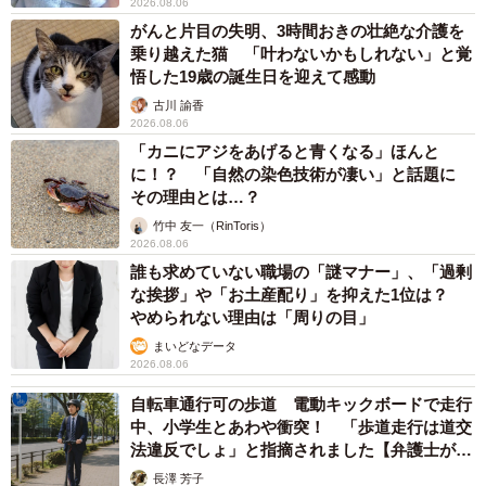
2026.08.06
がんと片目の失明、3時間おきの壮絶な介護を
乗り越えた猫 「叶わないかもしれない」と覚
悟した19歳の誕生日を迎えて感動
古川 諭香
2026.08.06
「カニにアジをあげると青くなる」ほんと
に！？ 「自然の染色技術が凄い」と話題に
その理由とは…？
竹中 友一（RinToris）
2026.08.06
誰も求めていない職場の「謎マナー」、「過剰
な挨拶」や「お土産配り」を抑えた1位は？
やめられない理由は「周りの目」
まいどなデータ
2026.08.06
自転車通行可の歩道 電動キックボードで走行
中、小学生とあわや衝突！ 「歩道走行は道交
法違反でしょ」と指摘されました【弁護士が解
説】
長澤 芳子