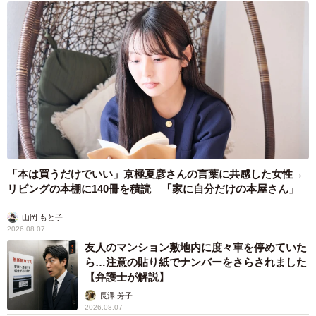
いえいえ、全然そんなことありません（笑）出会った当初
は「正論の鬼」みたいなタイプで、「言ってることは正し
いけど、私はどう受け取ればいいの？」みたいな場面が多
かったです。ただ、その奥に「伝えようとしてる不器用
さ」みたいなものは確かにあって。
それが今では、「伝わるように話す」にアップデートされ
た感じです。仕事柄なのか、言葉が相手にどう届くかを常
に意識していて、「その一言で相手はどう感じるか？どう
「本は買うだけでいい」京極夏彦さんの言葉に共感した女性→
動こうとするか？」に対する感度がものすごく高い。伝え
リビングの本棚に140冊を積読 「家に自分だけの本屋さん」
方で最も大事なのは相手との温度感なんだと気づかせてく
れたのは、髭の存在でした。
山岡 もと子
2026.08.07
友人のマンション敷地内に度々車を停めていた
ー余計な一言を減らすにはどうしたらいいでしょうか？
ら…注意の貼り紙でナンバーをさらされました
【弁護士が解説】
「場を和ませよう」とか「気まずさを埋めよう」として、
長澤 芳子
逆に地雷ワードを見過ごしがちなんですよね（笑）。髭は
2026.08.07