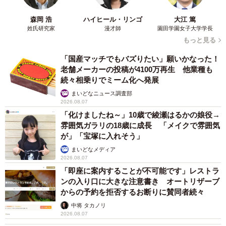
森岡 浩
ハイヒール・リンゴ
大江 篤
姓氏研究家
漫才師
園田学園女子大学学長
もっと見る
「国産マッチでもバズりたい」願いかなった！
老舗メーカーの投稿が4100万再生 他業種も
続々相乗りでミーム化へ発展
まいどなニュース調査部
2026.08.07
「化けましたね～」10歳で綾瀬はるかの娘役→
雰囲気ガラリの18歳に成長 「メイクで雰囲気
が」「宝塚に入れそう」
まいどなメディア
5/10
2026.08.07
「即座に案内することが不可能です」レストラ
同じ「家で作れそう」という内容でも印象は正反対（B.B軍曹さん提供）
ンの入り口に大きな注意書き オートリザーブ
からの予約を拒否するお断りに賛同者続々
ー髭さんは出会った時から素敵な話し方でしたか？
中将 タカノリ
2026.08.07