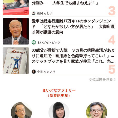
分刻み… 「大学生でも組まねえよ！」
山岡 もと子
愛車は総走行距離17万キロのホンダレジェン
ド 「どなたか欲しい方が居たら」 大御所漫
4/10
才師が譲渡の意向
髭さんとの食事でも同様の場面に遭遇（B.B軍曹さん提供）
まいどなトピック
83歳父が骨折で入院 ３カ月の病院生活があま
りに退屈で「画用紙と色鉛筆持ってこい！」→
スケッチブックを見た家族が仰天「これ、売れ
ますよ…」
中将 タカノリ
６位以降を見る
まいどなファミリー
（新着記事順）