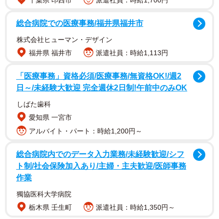
千葉県 印西市
派遣社員：時給1,700円
総合病院での医療事務/福井県福井市
株式会社ヒューマン・デザイン
福井県 福井市
派遣社員：時給1,113円
「医療事務」資格必須/医療事務/無資格OK!/週2
日～/未経験大歓迎 完全週休2日制!午前中のみOK
しばた歯科
それは夫婦が結婚する前の話、B.B軍曹さんが友人と食事に
愛知県 一宮市
行った際に「このパスタ美味しいですね」と感想を言いま
アルバイト・パート：時給1,200円～
した。この感想に対して、友人は「美味いけどこれなら家
でも作れるよな」とちくり。まるでお店で食べるレベルで
総合病院内でのデータ入力業務/未経験歓迎/シフ
はないと聞こえるようなこの言葉に、B.B軍曹さんは「せっ
ト制/社会保険加入あり/主婦・主夫歓迎/医師事務
かくの美味しいご飯が台無しだよ」と落胆するのでした。
作業
獨協医科大学病院
栃木県 壬生町
派遣社員：時給1,350円～