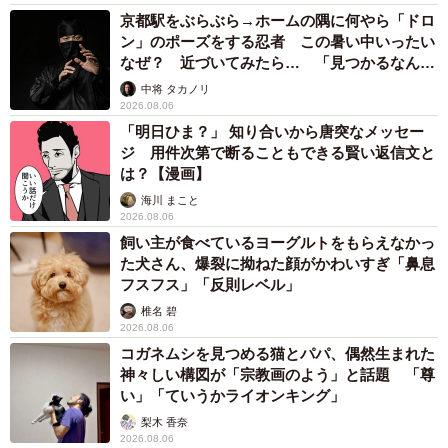
https://www.amazon.co.jp/dp/4391162733
京都駅をぶらぶら→ホームの隅に何やら「ドロ
ン」のポーズをする忍者 この暑い中いったい
なぜ？ 近づいてみたら… 「見つかるなんて
未熟」
中将 タカノリ
2026.08.06
「明日ひま？」 知り合いから唐突なメッセー
ジ 用件次第で断ることもできる賢い返信文と
は？【漫画】
海川 まこと
2026.08.06
飼い主が食べているヨーグルトをもらえなかっ
た犬さん、爆裂に拗ねた顔がかわいすぎ「鼻息
フスフス」「反則レベル」
椎名 碧
2026.08.06
コガネムシを見つめる猫とパパ、偶然生まれた
神々しい構図が「宗教画のよう」と話題 「尊
い」「ていうかライオンキング」
梨木 香奈
2026.08.06