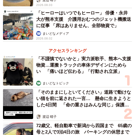
2026.08.03
ー同作を書こうと思ったきっかけは何でしょうか？
「ヒーローはいつでもヒーロー」 俳優・永井
大が熊本支援 介護用おむつのジェット機搬送
実はこのセリフが出た日のことは今でもすごくよく覚えて
に従事 「席はありません、全部物資で」
います。食事中の何気ない会話だったのに「あ、夫と一緒
まいどなメディア
2026.08.02
にいる時間って、ほんとに心地いいな」と改めて感じた瞬
間でした。その帰り道に「どうしてあの一言がこんなに印
アクセスランキング
象に残ったんだろう？」と考えてみたら、「私の気持ちだ
「不謹慎でないかと」実力派歌手、熊本へ支援
けじゃなくて、料理を作った方の気持ちにも寄り添ってた
物資…運搬トラックの車体デザインにためら
い 「痛いほど伝わる」「行動され立派」
から」だと気づきました。
まいどなトピック
どちらか一方への配慮はよくあるけど、両方に心を配れる
「そのままにしといてください」道路で動けな
人って、実はすごく貴重なのかもしれない。「これは残し
い猫を前に返された一言… 懸命に生きようと
した4日間 「命の重さはみんな同じ」保護団
ておきたい！」と思って漫画にしました。
体代表の訴え
渡辺 晴子
72歳父、軽自動車で新潟から四国まで 65歳の
母と2人で3泊4日の旅 パーキングの休憩まで