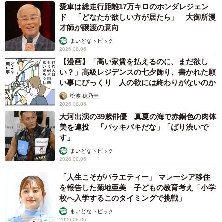
愛車は総走行距離17万キロのホンダレジェン
よく、「余計なことを言うくらいなら、黙って話を聞いて
ド 「どなたか欲しい方が居たら」 大御所漫
るほうが100倍マシ」と言います。
才師が譲渡の意向
まいどなトピック
私自身は正反対で、「しゃべりすぎたが故に最終的に後悔
2026.08.06
【漫画】「高い家賃を払えるのに、まだ欲し
するプロ」だったので、今は「その言葉、相手のため？そ
い？」高級レジデンスの七夕飾り、書かれた願
れとも自己満足？」と、ひと呼吸置くようにしてます。話
い事にびっくり 人の欲には終わりがないのか
し方ってスキルよりも、姿勢なのかもしれませんね。
松波 穂乃圭
2026.08.06
＜B.B軍曹さん関連情報＞
大河出演の39歳俳優 真夏の海で赤銅色の肉体
美を連投 「バッキバキだな」「ばり渋いで
▽Instagram
す」
https://www.instagram.com/b.bgunso/
まいどなトピック
▽書籍『全てのネガティブをプラスに変える夫 髭・NGと書
2026.08.06
いてナイスガイと読む 編』
「人生こそがバラエティー」 マレーシア移住
https://www.amazon.co.jp/dp/4391162725
を報告した菊地亜美 子どもの教育考え「小学
校へ入学するこのタイミングで挑戦」
▽書籍『全てのネガティブをプラスに変える夫 髭・さては
まいどなトピック
人生3周目だな 編』
2026.08.06