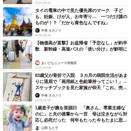
2026.08.06
タイの電車の中で見た優先席のマーク 子ど
も、妊娠、けが人、お年寄り… 一つだけ謎の
ものが！？「だから黄色なんですね」
中将 タカノリ
2026.08.06
【物価高が直撃】お盆帰省「予定なし」が約半
数 新幹線・高速バスの「使い分け」が鮮明に
まいどなニュース情報部
2026.08.06
83歳父が骨折で入院 ３カ月の病院生活があま
りに退屈で「画用紙と色鉛筆持ってこい！」→
スケッチブックを見た家族が仰天「これ、売れ
ますよ…」
中将 タカノリ
2026.08.06
1歳息子が腕を亜脱臼 「奥さん、専業主婦な
のに」と夫の後輩から一言 母は泣きながら対
応し必死だった 何年もたった今もたまに思い
出し…
山岡 もと子