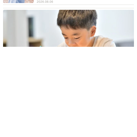
2026.08.06
子どもの学校外の学習時間が11年で2割減少 「家庭学習0分
層」が約半数に達する深刻な実態と広がる学習格差
まいどなニュース情報部
2026.08.06
「事故物件」という言葉のイメージにとらわれ
ていませんか？ 不動産業者が語る「物件の可
能性」を閉ざさないために必要なこと