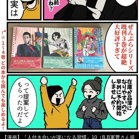
【漫画】『人付き合いが楽になる習慣』10（B.B軍曹さん提