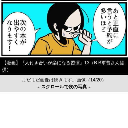
【漫画】『人付き合いが楽になる習慣』13（B.B軍曹さん提
供）
まだまだ画像は続きます。画像（14/20）
↓ スクロールで次の写真 ↓