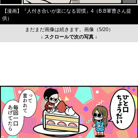
【漫画】『人付き合いが楽になる習慣』4（B.B軍曹さん提
供）
まだまだ画像は続きます。画像（5/20）
↓ スクロールで次の写真 ↓