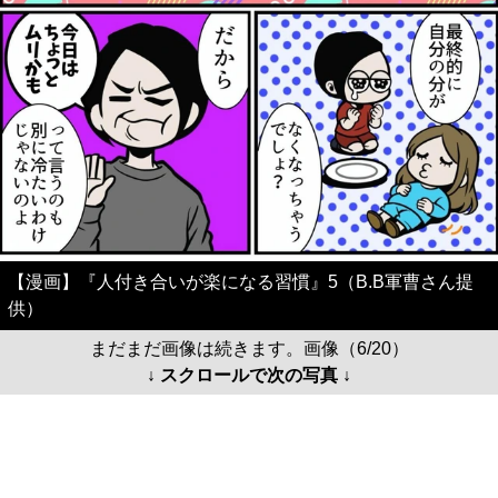
【漫画】『人付き合いが楽になる習慣』5（B.B軍曹さん提
供）
まだまだ画像は続きます。画像（6/20）
↓ スクロールで次の写真 ↓