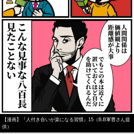
【漫画】『人付き合いが楽になる習慣』15（B.B軍曹さん提
供）