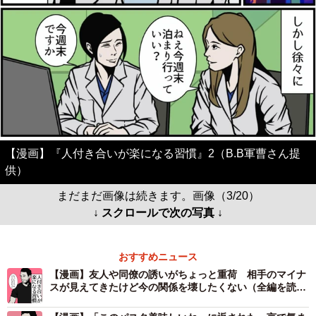
【漫画】『人付き合いが楽になる習慣』2（B.B軍曹さん提
供）
まだまだ画像は続きます。画像（3/20）
↓ スクロールで次の写真 ↓
おすすめニュース
【漫画】友人や同僚の誘いがちょっと重荷 相手のマイナ
スが見えてきたけど今の関係を壊したくない（全編を読
む）