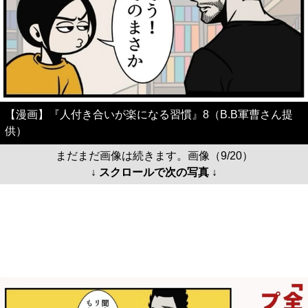
【漫画】『人付き合いが楽になる習慣』8（B.B軍曹さん提
供）
まだまだ画像は続きます。画像（9/20）
↓ スクロールで次の写真 ↓