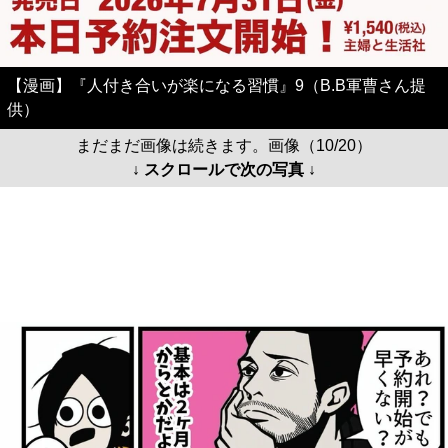
【漫画】『人付き合いが楽になる習慣』9（B.B軍曹さん提
供）
まだまだ画像は続きます。画像（10/20）
↓ スクロールで次の写真 ↓