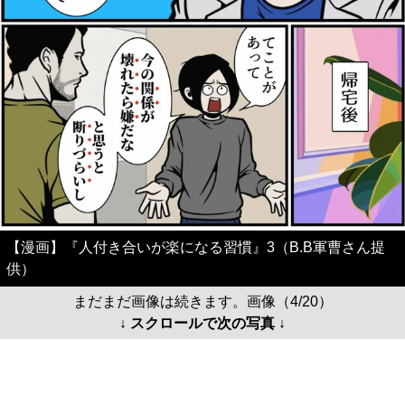
【漫画】『人付き合いが楽になる習慣』3（B.B軍曹さん提
供）
まだまだ画像は続きます。画像（4/20）
↓ スクロールで次の写真 ↓