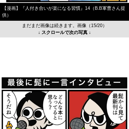
【漫画】『人付き合いが楽になる習慣』14（B.B軍曹さん提
供）
まだまだ画像は続きます。画像（15/20）
↓ スクロールで次の写真 ↓