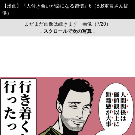
【漫画】『人付き合いが楽になる習慣』6（B.B軍曹さん提
供）
まだまだ画像は続きます。画像（7/20）
↓ スクロールで次の写真 ↓