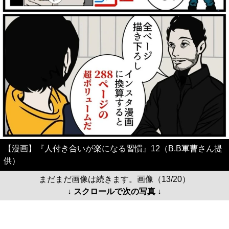
【漫画】『人付き合いが楽になる習慣』12（B.B軍曹さん提
供）
まだまだ画像は続きます。画像（13/20）
↓ スクロールで次の写真 ↓