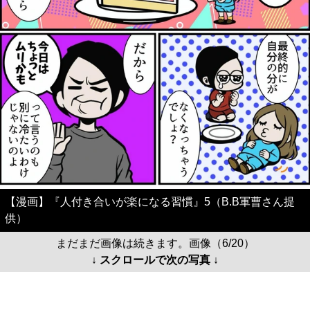
【漫画】『人付き合いが楽になる習慣』5（B.B軍曹さん提
供）
まだまだ画像は続きます。画像（6/20）
↓ スクロールで次の写真 ↓