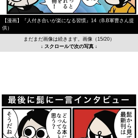
【漫画】『人付き合いが楽になる習慣』14（B.B軍曹さん提
供）
まだまだ画像は続きます。画像（15/20）
↓ スクロールで次の写真 ↓