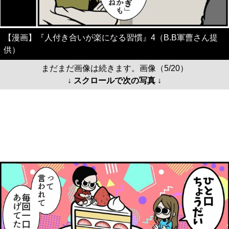
【漫画】『人付き合いが楽になる習慣』4（B.B軍曹さん提
供）
まだまだ画像は続きます。画像（5/20）
↓ スクロールで次の写真 ↓