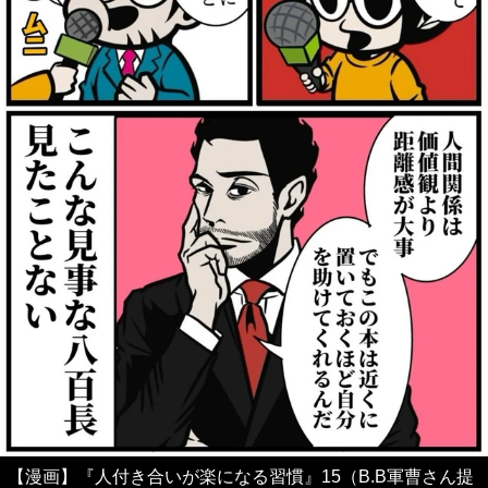
【漫画】『人付き合いが楽になる習慣』15（B.B軍曹さん提