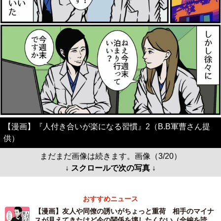
【漫画】『人付き合いが楽になる習慣』2（B.B軍曹さん提
供）
まだまだ画像は続きます。画像（3/20）
↓ スクロールで次の写真 ↓
おすすめニュース
【漫画】友人や同僚の誘いがちょっと重荷 相手のマイナ
スが見えてきたけど今の関係を壊したくない（全編を読