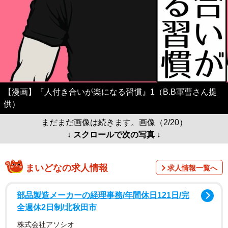
【漫画】『人付き合いが楽になる習慣』1（B.B軍曹さん提
供）
まだまだ画像は続きます。画像（2/20）
↓ スクロールで次の写真 ↓
まいどなの求人情報
求人情報一覧へ
部品製造メーカーの経理事務/年間休日121日/完
全週休2日制/北秋田市
株式会社アソシオ