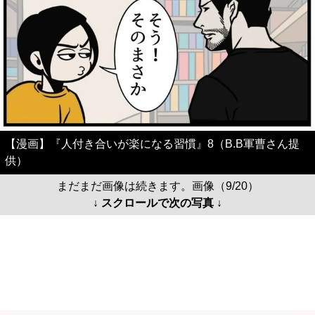
【漫画】『人付き合いが楽になる習慣』8（B.B軍曹さん提
供）
まだまだ画像は続きます。画像（9/20）
↓ スクロールで次の写真 ↓