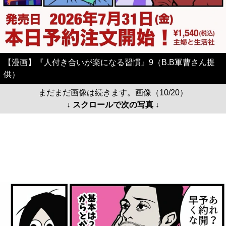
【漫画】『人付き合いが楽になる習慣』9（B.B軍曹さん提
供）
まだまだ画像は続きます。画像（10/20）
↓ スクロールで次の写真 ↓