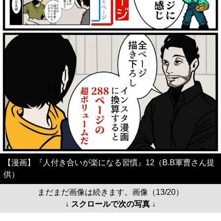
【漫画】『人付き合いが楽になる習慣』12（B.B軍曹さん提
供）
まだまだ画像は続きます。画像（13/20）
↓ スクロールで次の写真 ↓