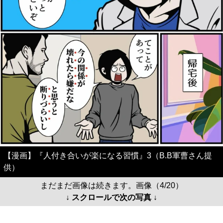
【漫画】『人付き合いが楽になる習慣』3（B.B軍曹さん提
供）
まだまだ画像は続きます。画像（4/20）
↓ スクロールで次の写真 ↓