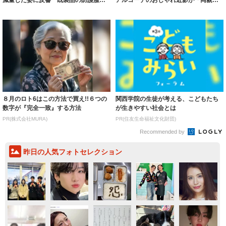
着られると...
いいとこ取...
８月のロト6はこの方法で買え!!６つの
関西学院の生徒が考える、こどもたち
数字が『完全一致』する方法
が生きやすい社会とは
PR(株式会社MURA)
PR(住友生命福祉文化財団)
Recommended by
昨日の人気フォトセレクション