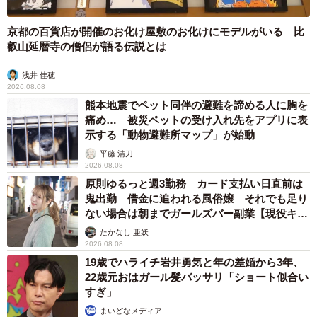
京都の百貨店が開催のお化け屋敷のお化けにモデルがいる 比
叡山延暦寺の僧侶が語る伝説とは
浅井 佳穂
2026.08.08
熊本地震でペット同伴の避難を諦める人に胸を
痛め… 被災ペットの受け入れ先をアプリに表
示する「動物避難所マップ」が始動
平藤 清刀
2026.08.08
原則ゆるっと週3勤務 カード支払い日直前は
鬼出勤 借金に追われる風俗嬢 それでも足り
ない場合は朝までガールズバー副業【現役キャ
ストに取材】
たかなし 亜妖
2026.08.08
19歳でハライチ岩井勇気と年の差婚から3年、
22歳元おはガール髪バッサリ「ショート似合い
すぎ」
まいどなメディア