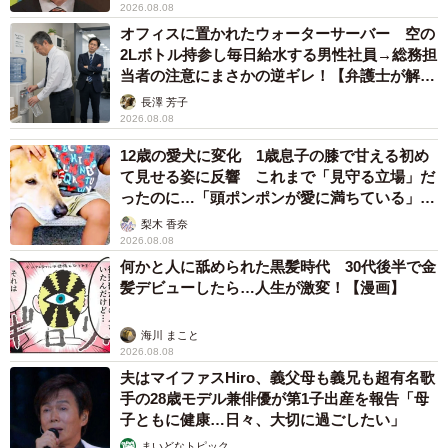
2026.08.08
オフィスに置かれたウォーターサーバー 空の
2Lボトル持参し毎日給水する男性社員→総務担
当者の注意にまさかの逆ギレ！【弁護士が解
説】
長澤 芳子
2026.08.08
12歳の愛犬に変化 1歳息子の膝で甘える初め
て見せる姿に反響 これまで「見守る立場」だ
ったのに…「頭ポンポンが愛に満ちている」
「尊…」
梨木 香奈
2026.08.08
何かと人に舐められた黒髪時代 30代後半で金
髪デビューしたら…人生が激変！【漫画】
海川 まこと
2026.08.08
夫はマイファスHiro、義父母も義兄も超有名歌
手の28歳モデル兼俳優が第1子出産を報告「母
子ともに健康…日々、大切に過ごしたい」
まいどなトピック