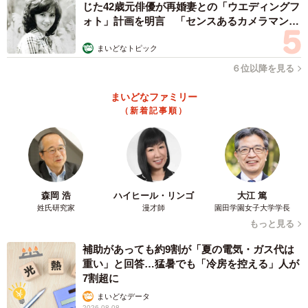
じた42歳元俳優が再婚妻との「ウエディングフ
ォト」計画を明言 「センスあるカメラマン求
む」
まいどなトピック
６位以降を見る
まいどなファミリー
（新着記事順）
森岡 浩
ハイヒール・リンゴ
大江 篤
姓氏研究家
漫才師
園田学園女子大学学長
もっと見る
補助があっても約9割が「夏の電気・ガス代は
重い」と回答…猛暑でも「冷房を控える」人が
7割超に
まいどなデータ
2026.08.08