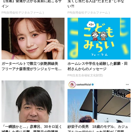
【当選】金運が上がる直前に起こるサ
宝くじ当たる人は“たまたま”じゃな
イン
い?!
PR(合同会社デジタルファーム )
PR(合同会社デジタルファーム )
ガーターベルトで際立つ妖艶脚線美
ホームレス中学生を経験した麒麟・田
フリーアナ森香澄がランジェリーモデ
村さんからのメッセージ
ルに ｢PE...
PR(住友生命福祉文化財団)
「一瞬誰かと…」彦摩呂、30キロ近く
紗栄子の長男 18歳のモデル、カジュ
減量した姿に反響 既製品の防護服が
アルコーデのおしゃれ近影が「両親の