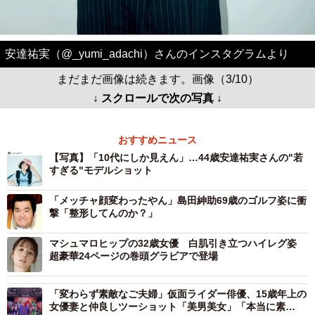
安達祐実（@_yumi_adachi）さんのインスタグラムより
まだまだ画像は続きます。画像（3/10）
↓ スクロールで次の写真 ↓
おすすめニュース
【写真】「10代にしか見えん」…44歳安達祐実さんの"若
すぎる"モデルショット
「メッチャ顔変わったやん」島田紳助69歳のゴルフ姿に衝
撃「整形してんのか？」
マシュマロヒップの32歳女優 白肌引き立つハイレグ姿
超豪華24ページの巻頭グラビアで登場
「変わらず素敵なご夫婦」仮面ライダー俳優、15歳年上の
女優妻と仲良しツーショット「美男美女」「本当に素