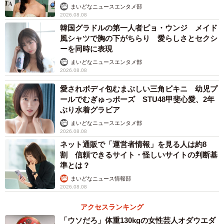
まいどなニュースエンタメ部
2026.08.08
韓国グラドルの第一人者ピョ・ウンジ メイド
風シャツで胸の下がちらり 愛らしさとセクシ
ーを同時に表現
まいどなニュースエンタメ部
2026.08.08
愛されボディ包むまぶしい三角ビキニ 幼児プ
ールでむぎゅっポーズ STU48甲斐心愛、2年
ぶり水着グラビア
まいどなニュースエンタメ部
2026.08.08
ネット通販で「運営者情報」を見る人は約8
割 信頼できるサイト・怪しいサイトの判断基
準とは？
まいどなニュース情報部
2026.08.08
アクセスランキング
「ウソだろ」体重130kgの女性芸人オダウエダ