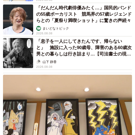
「だんだん時代劇俳優みたく…」国民的バンド
の55歳ボーカリスト 競馬界の57歳レジェンド
らとの「夏祭り満喫ショット」に驚きの声続々
まいどなトピック
2026.08.08
「息子を一人にしてきたんです、帰らない
と」 施設に入った90歳母、障害のある60歳次
男との暮らしは行き詰まり…【司法書士の現場
から】
山下 静香
2026.08.08