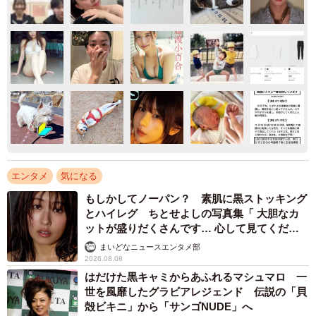
エンタメ
気になる
もしかしてノーパン？ 素肌に黒ストッキング
とハイレグ ちとせよしの写真集「 大胆なカ
ットが盛りだくさんです… 心して見てくださ
い」
まいどなニュースエンタメ部
2026.08.08
はだけた黒キャミからあふれるマシュマロ 一
世を風靡したグラビアレジェンド 伝説の「貝
殻ビキニ」から「サンゴNUDE」へ