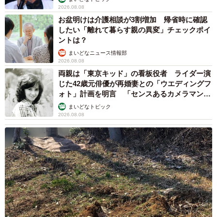
2026.08.08
お盆明けは介護相談が3割増加 帰省時に確認
したい「離れて暮らす親の異変」チェックポイ
ントは？
まいどなニュース情報部
2026.08.08
両親は「東京キッド」の看板役者 ライダー演
じた42歳元俳優が再婚妻との「ウエディングフ
ォト」計画を明言 「センスあるカメラマン求
む」
まいどなトピック
2026.08.08