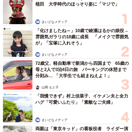
植田 大学時代のほっそり姿に「マジで」
まいどなメディア
「化けましたね～」10歳で綾瀬はるかの娘役→
雰囲気ガラリの18歳に成長 「メイクで雰囲気
が」「宝塚に入れそう」
まいどなメディア
72歳父、軽自動車で新潟から四国まで 65歳の
母と2人で3泊4日の旅 パーキングの休憩まで
分刻み… 「大学生でも組まねえよ！」
山岡 もと子
「我慢できず」村上佳菜子、イケメン夫と全力
ハグ「可愛いふたり」「素敵なご夫婦」
まいどなメディア
両親は「東京キッド」の看板役者 ライダー演