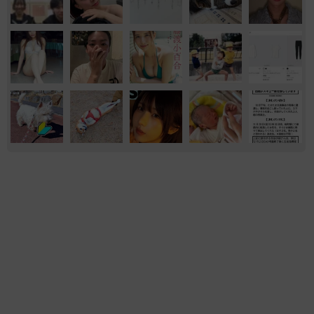
エンタメ
気になる
夕日を浴びて振り返る姿は女神のよう STU48
中村舞の背中がきれい ロングヘアをバッサリ
切った2nd写真集
まいどなニュースエンタメ部
2026.08.06
編み編みセクシーレースでどっしりヒップ強
調 定番のマシュマロむぎゅっポーズ ちとせ
よしの「湿度高めのグラビアになってます」