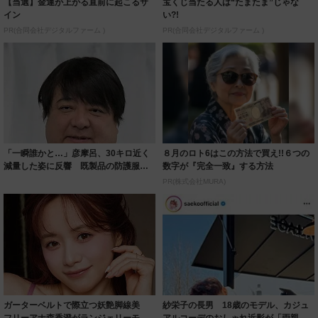
【当選】金運が上がる直前に起こるサ
宝くじ当たる人は“たまたま”じゃな
イン
い?!
PR(合同会社デジタルファーム )
PR(合同会社デジタルファーム )
「一瞬誰かと…」彦摩呂、30キロ近く
８月のロト6はこの方法で買え!!６つの
減量した姿に反響 既製品の防護服が
数字が『完全一致』する方法
着られると...
PR(株式会社MURA)
ガーターベルトで際立つ妖艶脚線美
紗栄子の長男 18歳のモデル、カジュ
フリーアナ森香澄がランジェリーモデ
アルコーデのおしゃれ近影が「両親の