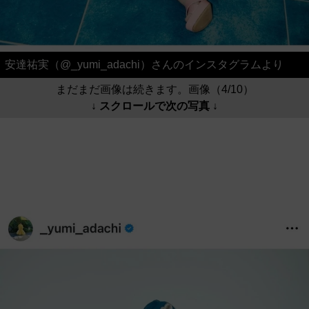
安達祐実（@_yumi_adachi）さんのインスタグラムより
まだまだ画像は続きます。画像（4/10）
↓ スクロールで次の写真 ↓