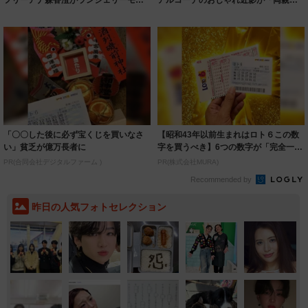
ルに ｢PE...
いいとこ取...
「〇〇した後に必ず宝くじを買いなさ
【昭和43年以前生まれはロト６この数
い」貧乏が億万長者に
字を買うべき】6つの数字が「完全一
致」する方...
PR(合同会社デジタルファーム )
PR(株式会社MURA)
Recommended by
昨日の人気フォトセレクション