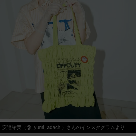
安達祐実（@_yumi_adachi）さんのインスタグラムより