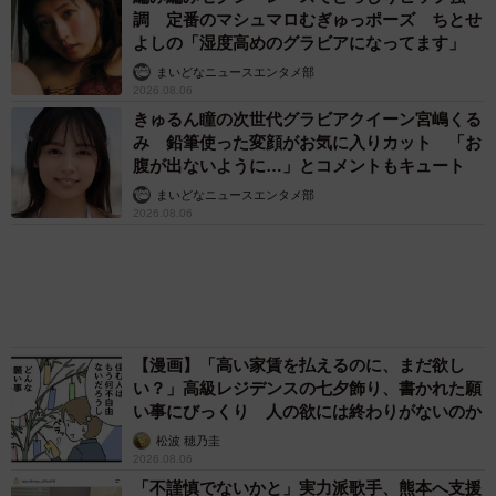
物資…運搬トラックの車体デザインにためら
い 「痛いほど伝わる」「行動され立派」
まいどなトピック
「そのままにしといてください」道路で動けな
い猫を前に返された一言… 懸命に生きようと
した4日間 「命の重さはみんな同じ」保護団
体代表の訴え
渡辺 晴子
72歳父、軽自動車で新潟から四国まで 65歳の
母と2人で3泊4日の旅 パーキングの休憩まで
分刻み… 「大学生でも組まねえよ！」
山岡 もと子
83歳父が骨折で入院 ３カ月の病院生活があま
りに退屈で「画用紙と色鉛筆持ってこい！」→
スケッチブックを見た家族が仰天「これ、売れ
ますよ…」
中将 タカノリ
「これ全部長野県」海外のような絶景ショット