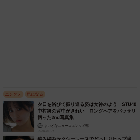
まいどなニュースエンタメ部
2026.08.06
きゅるん瞳の次世代グラビアクイーン宮嶋くる
み 鉛筆使った変顔がお気に入りカット 「お
腹が出ないように…」とコメントもキュート
まいどなニュースエンタメ部
2026.08.06
【漫画】「高い家賃を払えるのに、まだ欲し
い？」高級レジデンスの七夕飾り、書かれた願
い事にびっくり 人の欲には終わりがないのか
松波 穂乃圭
2026.08.06
「不謹慎でないかと」実力派歌手、熊本へ支援
物資…運搬トラックの車体デザインにためら
い 「痛いほど伝わる」「行動され立派」
まいどなトピック
2026.08.06
アクセスランキング
「不謹慎でないかと」実力派歌手、熊本へ支援