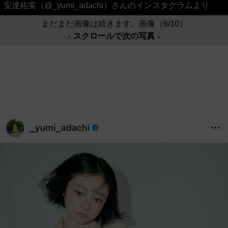
安達祐実（@_yumi_adachi）さんのインスタグラムより
まだまだ画像は続きます。画像（6/10）
↓ スクロールで次の写真 ↓