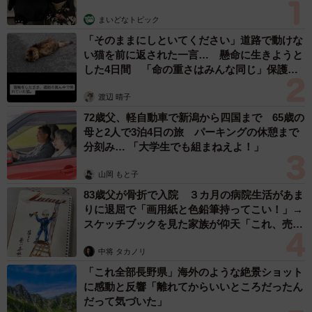
大河出演の39歳俳優 真夏の海で赤銅色の肉体
美を連投 「バッキバキだな」「ばり渋いで
す」
まいどなトピック
2026.08.06
「人生こそがバラエティー」 マレーシア移住
を報告した菊地亜美 子どもの教育考え「小学
校へ入学するこのタイミングで挑戦」
まいどなトピック
2026.08.06