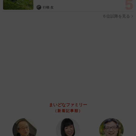
京都駅をぶらぶら→ホームの隅に何やら「ドロン」のポーズを
する忍者 この暑い中いったいなぜ？ 近づいてみたら…
「見つかるなんて未熟」
中将 タカノリ
2026.08.06
「明日ひま？」 知り合いから唐突なメッセー
ジ 用件次第で断ることもできる賢い返信文と
は？【漫画】
海川 まこと
2026.08.06
飼い主が食べているヨーグルトをもらえなかっ
た犬さん、爆裂に拗ねた顔がかわいすぎ「鼻息
フスフス」「反則レベル」
椎名 碧
2026.08.06
コガネムシを見つめる猫とパパ、偶然生まれた
神々しい構図が「宗教画のよう」と話題 「尊
い」「ていうかライオンキング」
梨木 香奈