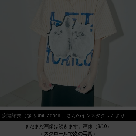
安達祐実（@_yumi_adachi）さんのインスタグラムより
まだまだ画像は続きます。画像（8/10）
↓ スクロールで次の写真 ↓