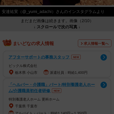
安達祐実（@_yumi_adachi）さんのインスタグラムより
まだまだ画像は続きます。画像（2/10）
↓ スクロールで次の写真 ↓
まいどなの求人情報
求人情報一覧へ
アフターサポートの事務スタッフ
NEW
ピックル株式会社
栃木県 小山市
派遣社員：時給1,400円
「ヘルパー・介護職」パート/特別養護老人ホー
ム/介護職員初任者研修
NEW
特別養護老人ホーム 更科ホーム
千葉県 千葉市
アルバイト・パート：時給1,140円～1,350円