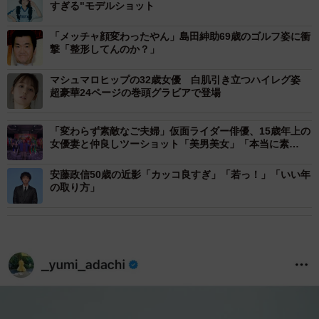
すぎる"モデルショット
「メッチャ顔変わったやん」島田紳助69歳のゴルフ姿に衝
撃「整形してんのか？」
マシュマロヒップの32歳女優 白肌引き立つハイレグ姿
超豪華24ページの巻頭グラビアで登場
「変わらず素敵なご夫婦」仮面ライダー俳優、15歳年上の
女優妻と仲良しツーショット「美男美女」「本当に素
敵！」
安藤政信50歳の近影「カッコ良すぎ」「若っ！」「いい年
の取り方」