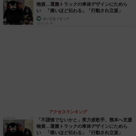
に感動と反響「離れてからいいところだったん
だって気づいた」
行橋 友
６位以降を見る
まいどなファミリー
（新着記事順）
森岡 浩
ハイヒール・リンゴ
大江 篤
姓氏研究家
漫才師
園田学園女子大学学長
もっと見る
愛車は総走行距離17万キロのホンダレジェン
ド 「どなたか欲しい方が居たら」 大御所漫
才師が譲渡の意向
まいどなトピック
2026.08.06