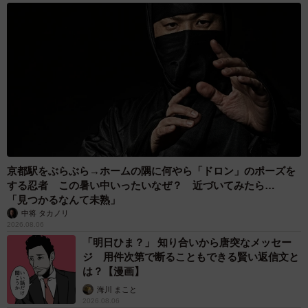
2026.08.06
「カニにアジをあげると青くなる」ほんと
に！？ 「自然の染色技術が凄い」と話題に
その理由とは…？
竹中 友一（RinToris）
2026.08.06
誰も求めていない職場の「謎マナー」、「過剰
な挨拶」や「お土産配り」を抑えた1位は？
やめられない理由は「周りの目」
まいどなデータ
2026.08.06