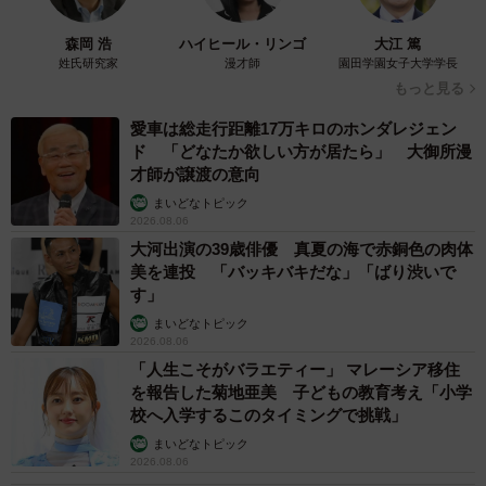
2026.08.06
髪をバッサリと切った飼い主が帰宅すると→愛
犬たちの反応に「ワンコ様でも戸惑うのね
（笑）」「困り顔がかわいい」
ANNA
2026.08.06
「誰かみたいにならなきゃ」 他人を正解にし
て生きてきた母親 自己主張が苦手な娘に教わ
った大切なこと【漫画】
海川 まこと
2026.08.06
「かわいいストーカーに追われています」甘え
ん坊な元保護猫 最後は飼い主にダイブする姿
に「間違いなく犬」「完全に親子」と反響
梨木 香奈
2026.08.06
がんと片目の失明、3時間おきの壮絶な介護を
乗り越えた猫 「叶わないかもしれない」と覚
悟した19歳の誕生日を迎えて感動
古川 諭香